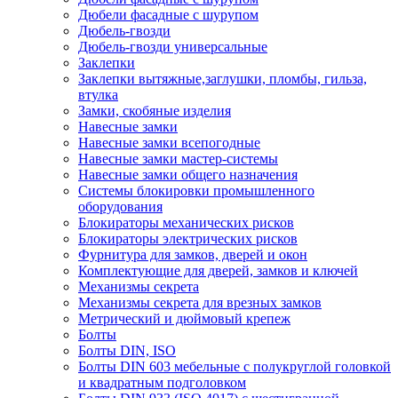
Дюбели фасадные с шурупом
Дюбель-гвозди
Дюбель-гвозди универсальные
Заклепки
Заклепки вытяжные,заглушки, пломбы, гильза,
втулка
Замки, скобяные изделия
Навесные замки
Навесные замки всепогодные
Навесные замки мастер-системы
Навесные замки общего назначения
Системы блокировки промышленного
оборудования
Блокираторы механических рисков
Блокираторы электрических рисков
Фурнитура для замков, дверей и окон
Комплектующие для дверей, замков и ключей
Механизмы секрета
Механизмы секрета для врезных замков
Метрический и дюймовый крепеж
Болты
Болты DIN, ISO
Болты DIN 603 мебельные с полукруглой головкой
и квадратным подголовком