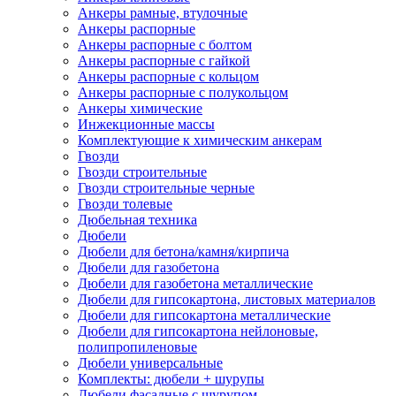
Анкеры рамные, втулочные
Анкеры распорные
Анкеры распорные с болтом
Анкеры распорные с гайкой
Анкеры распорные с кольцом
Анкеры распорные с полукольцом
Анкеры химические
Инжекционные массы
Комплектующие к химическим анкерам
Гвозди
Гвозди строительные
Гвозди строительные черные
Гвозди толевые
Дюбельная техника
Дюбели
Дюбели для бетона/камня/кирпича
Дюбели для газобетона
Дюбели для газобетона металлические
Дюбели для гипсокартона, листовых материалов
Дюбели для гипсокартона металлические
Дюбели для гипсокартона нейлоновые,
полипропиленовые
Дюбели универсальные
Комплекты: дюбели + шурупы
Дюбели фасадные с шурупом