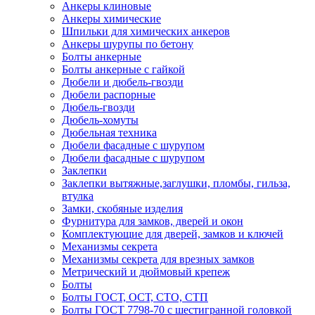
Анкеры клиновые
Анкеры химические
Шпильки для химических анкеров
Анкеры шурупы по бетону
Болты анкерные
Болты анкерные с гайкой
Дюбели и дюбель-гвозди
Дюбели распорные
Дюбель-гвозди
Дюбель-хомуты
Дюбельная техника
Дюбели фасадные с шурупом
Дюбели фасадные с шурупом
Заклепки
Заклепки вытяжные,заглушки, пломбы, гильза,
втулка
Замки, скобяные изделия
Фурнитура для замков, дверей и окон
Комплектующие для дверей, замков и ключей
Механизмы секрета
Механизмы секрета для врезных замков
Метрический и дюймовый крепеж
Болты
Болты ГОСТ, ОСТ, СТО, СТП
Болты ГОСТ 7798-70 с шестигранной головкой