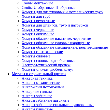
Скобы монтажные
Скобы U-образные, П-образные
Хомуты для пластиковых и металлических труб
Хомуты для труб
Хомуты ремонтные
Хомуты для шлангов, труб и патрубков
Хомуты червячные
Хомуты обжимные
Хомуты обжимные накатные, червячные
Хомуты обжимные силовые шарнирные
Хомуты обжимные специальные, вентиляционные
Хомуты сантехнические
Хомуты силовые
Хомуты силовые одноболтовые
Электротехнический крепеж
Хомуты-стяжки, дюбель-хомут
Метизы и строительный крепеж
Анкерная техника
Анкеры механические
Анкер-клин потолочный
Анкерные гильзы
Анкеры забивные
Анкеры забивные латунные
Анкеры забивные стальные оцинкованные
Анкеры клиновые