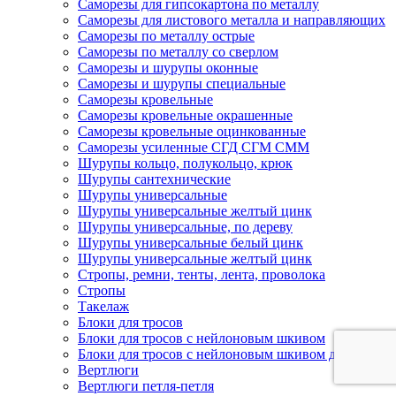
Саморезы для гипсокартона по металлу
Саморезы для листового металла и направляющих
Саморезы по металлу острые
Саморезы по металлу со сверлом
Саморезы и шурупы оконные
Саморезы и шурупы специальные
Саморезы кровельные
Саморезы кровельные окрашенные
Саморезы кровельные оцинкованные
Саморезы усиленные СГД СГМ СММ
Шурупы кольцо, полукольцо, крюк
Шурупы сантехнические
Шурупы универсальные
Шурупы универсальные желтый цинк
Шурупы универсальные, по дереву
Шурупы универсальные белый цинк
Шурупы универсальные желтый цинк
Стропы, ремни, тенты, лента, проволока
Стропы
Такелаж
Блоки для тросов
Блоки для тросов с нейлоновым шкивом
Блоки для тросов с нейлоновым шкивом двойные
Вертлюги
Вертлюги петля-петля