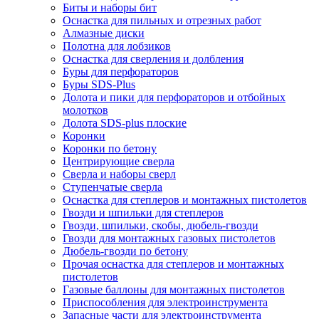
Биты и наборы бит
Оснастка для пильных и отрезных работ
Алмазные диски
Полотна для лобзиков
Оснастка для сверления и долбления
Буры для перфораторов
Буры SDS-Plus
Долота и пики для перфораторов и отбойных
молотков
Долота SDS-plus плоские
Коронки
Коронки по бетону
Центрирующие сверла
Сверла и наборы сверл
Ступенчатые сверла
Оснастка для степлеров и монтажных пистолетов
Гвозди и шпильки для степлеров
Гвозди, шпильки, скобы, дюбель-гвозди
Гвозди для монтажных газовых пистолетов
Дюбель-гвозди по бетону
Прочая оснастка для степлеров и монтажных
пистолетов
Газовые баллоны для монтажных пистолетов
Приспособления для электроинструмента
Запасные части для электроинструмента