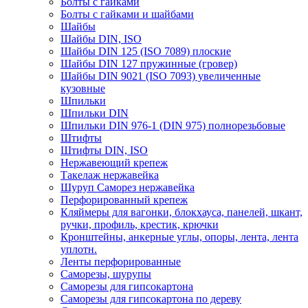
Болты с гайками
Болты с гайками и шайбами
Шайбы
Шайбы DIN, ISO
Шайбы DIN 125 (ISO 7089) плоские
Шайбы DIN 127 пружинные (гровер)
Шайбы DIN 9021 (ISO 7093) увеличенные
кузовные
Шпильки
Шпильки DIN
Шпильки DIN 976-1 (DIN 975) полнорезьбовые
Штифты
Штифты DIN, ISO
Нержавеющий крепеж
Такелаж нержавейка
Шуруп Саморез нержавейка
Перфорированный крепеж
Кляймеры для вагонки, блокхауса, панелей, шкант,
ручки, профиль, крестик, крючки
Кронштейны, анкерные углы, опоры, лента, лента
уплотн.
Ленты перфорированные
Саморезы, шурупы
Саморезы для гипсокартона
Саморезы для гипсокартона по дереву