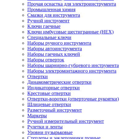
Прочая оснастка для электроинструмента
Промышленная химия
Смазки для инструмента
Ручной инструмент
Ключи гаечные
Ключи имбусовые шестигранные (HEX)
Специальные ключи
Наборы ручного инструмента
Наборы автоинструмента
Наборы гаечных ключей
Наборы отверток
Наборы шарнирно-губцевого инструмента
Наборы электромонтажного инструмента
Отвертки
Динамометрические отвертки
Индикаторные отвертки
Крестовые отвертки
Отвертки-воротки (отверточные рукоятки)
Шлицевые отвертки
Разметочный инструмент
Маркеры
Ручной измерительный инструмент
Рулетки и ленты
Уровни пузырьковые
Степлеры и заклепочники ручные