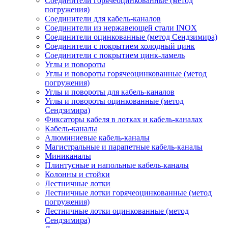
Соединители горячеоцинкованные (метод
погружения)
Соединители для кабель-каналов
Соединители из нержавеющей стали INOX
Соединители оцинкованные (метод Сендзимира)
Соединители с покрытием холодный цинк
Соединители с покрытием цинк-ламель
Углы и повороты
Углы и повороты горячеоцинкованные (метод
погружения)
Углы и повороты для кабель-каналов
Углы и повороты оцинкованные (метод
Сендзимира)
Фиксаторы кабеля в лотках и кабель-каналах
Кабель-каналы
Алюминиевые кабель-каналы
Магистральные и парапетные кабель-каналы
Миниканалы
Плинтусные и напольные кабель-каналы
Колонны и стойки
Лестничные лотки
Лестничные лотки горячеоцинкованные (метод
погружения)
Лестничные лотки оцинкованные (метод
Сендзимира)