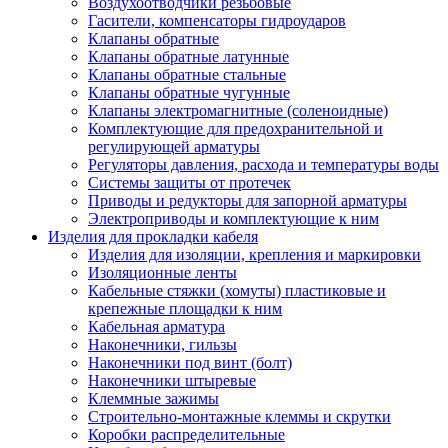
Воздухоотводчики резьбовые
Гасители, компенсаторы гидроударов
Клапаны обратные
Клапаны обратные латунные
Клапаны обратные стальные
Клапаны обратные чугунные
Клапаны электромагнитные (соленоидные)
Комплектующие для предохранительной и
регулирующей арматуры
Регуляторы давления, расхода и температуры воды
Системы защиты от протечек
Приводы и редукторы для запорной арматуры
Электроприводы и комплектующие к ним
Изделия для прокладки кабеля
Изделия для изоляции, крепления и маркировки
Изоляционные ленты
Кабельные стяжки (хомуты) пластиковые и
крепежные площадки к ним
Кабельная арматура
Наконечники, гильзы
Наконечники под винт (болт)
Наконечники штыревые
Клеммные зажимы
Строительно-монтажные клеммы и скрутки
Коробки распределительные