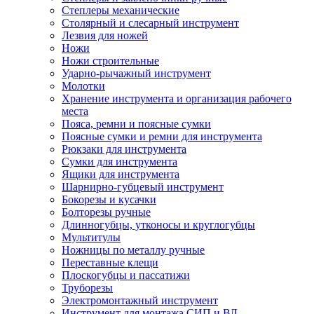
Степлеры механические
Столярный и слесарный инструмент
Лезвия для ножей
Ножи
Ножи строительные
Ударно-рычажный инструмент
Молотки
Хранение инструмента и организация рабочего
места
Пояса, ремни и поясные сумки
Поясные сумки и ремни для инструмента
Рюкзаки для инструмента
Сумки для инструмента
Ящики для инструмента
Шарнирно-губцевый инструмент
Бокорезы и кусачки
Болторезы ручные
Длинногубцы, утконосы и круглогубцы
Мультитулы
Ножницы по металлу ручные
Переставные клещи
Плоскогубцы и пассатижи
Труборезы
Электромонтажный инструмент
Инструмент для монтажа СИП и ВЛ