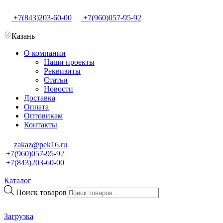
+7(843)203-60-00
+7(960)057-95-92
Казань
О компании
Наши проекты
Реквизиты
Статьи
Новости
Доставка
Оплата
Оптовикам
Контакты
zakaz@pek16.ru
+7(960)057-95-92
+7(843)203-60-00
Каталог
Поиск товаров
Загрузка