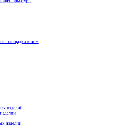
ующей арматуры
ные площадки к ним
ных изделий
 изделий
ых изделий