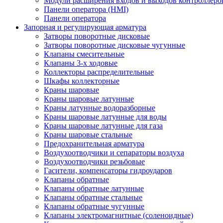
Модули расширения входов и выходов контроллеро
Панели оператора (HMI)
Панели оператора
Запорная и регулирующая арматура
Затворы поворотные дисковые
Затворы поворотные дисковые чугунные
Клапаны смесительные
Клапаны 3-х ходовые
Коллекторы распределительные
Шкафы коллекторные
Краны шаровые
Краны шаровые латунные
Краны латунные водоразборные
Краны шаровые латунные для воды
Краны шаровые латунные для газа
Краны шаровые стальные
Предохранительная арматура
Воздухоотводчики и сепараторы воздуха
Воздухоотводчики резьбовые
Гасители, компенсаторы гидроударов
Клапаны обратные
Клапаны обратные латунные
Клапаны обратные стальные
Клапаны обратные чугунные
Клапаны электромагнитные (соленоидные)