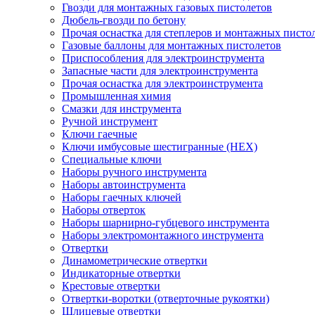
Гвозди для монтажных газовых пистолетов
Дюбель-гвозди по бетону
Прочая оснастка для степлеров и монтажных писто
Газовые баллоны для монтажных пистолетов
Приспособления для электроинструмента
Запасные части для электроинструмента
Прочая оснастка для электроинструмента
Промышленная химия
Смазки для инструмента
Ручной инструмент
Ключи гаечные
Ключи имбусовые шестигранные (HEX)
Специальные ключи
Наборы ручного инструмента
Наборы автоинструмента
Наборы гаечных ключей
Наборы отверток
Наборы шарнирно-губцевого инструмента
Наборы электромонтажного инструмента
Отвертки
Динамометрические отвертки
Индикаторные отвертки
Крестовые отвертки
Отвертки-воротки (отверточные рукоятки)
Шлицевые отвертки