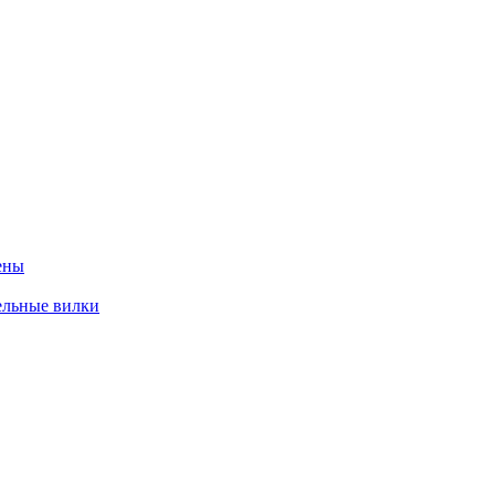
ены
ельные вилки