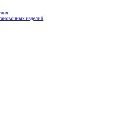
елия
становочных изделий