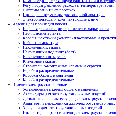
Комплектующие для предохранительной и регулир
Регуляторы давления, расхода и температуры воды
Системы защиты от протечек
Приводы и редукторы для запорной арматуры
Электроприводы и комплектующие к ним
Изделия для прокладки кабеля
Изделия для изоляции, крепления и маркировки
Изоляционные ленты
Кабельные стяжки (хомуты) пластиковые и крепеж
Кабельная арматура
Наконечники, гильзы
Наконечники под винт (болт)
Наконечники штыревые
Клеммные зажимы
Строительно-монтажные клеммы и скрутки
Коробки распределительные
Коробки общего назначения
Коробки распределительные
Изделия электроустановочные
Установочные изделия общего назначения
Аксессуары для электроустановочных изделий
Дополнительные аксессуары для электроустановоч
Адаптеры и переходники для электроустановочных
Заглушки для электроустановочных изделий
Индикаторы и рассеиватели для электроустановочн