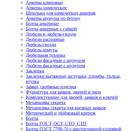
Анкеры клиновые
Анкеры химические
Шпильки для химических анкеров
Анкеры шурупы по бетону
Болты анкерные
Болты анкерные с гайкой
Дюбели и дюбель-гвозди
Дюбели распорные
Дюбель-гвозди
Дюбель-хомуты
Дюбельная техника
Дюбели фасадные с шурупом
Дюбели фасадные с шурупом
Заклепки
Заклепки вытяжные,заглушки, пломбы, гильза,
втулка
Замки, скобяные изделия
Фурнитура для замков, дверей и окон
Комплектующие для дверей, замков и ключей
Механизмы секрета
Механизмы секрета для врезных замков
Метрический и дюймовый крепеж
Болты
Болты ГОСТ, ОСТ, СТО, СТП
Болты ГОСТ 7798-70 с шестигранной головкой