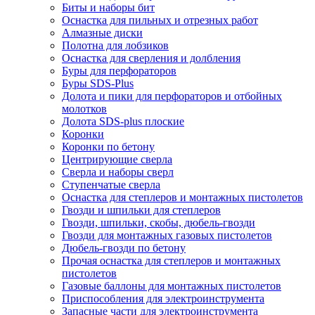
Биты и наборы бит
Оснастка для пильных и отрезных работ
Алмазные диски
Полотна для лобзиков
Оснастка для сверления и долбления
Буры для перфораторов
Буры SDS-Plus
Долота и пики для перфораторов и отбойных
молотков
Долота SDS-plus плоские
Коронки
Коронки по бетону
Центрирующие сверла
Сверла и наборы сверл
Ступенчатые сверла
Оснастка для степлеров и монтажных пистолетов
Гвозди и шпильки для степлеров
Гвозди, шпильки, скобы, дюбель-гвозди
Гвозди для монтажных газовых пистолетов
Дюбель-гвозди по бетону
Прочая оснастка для степлеров и монтажных
пистолетов
Газовые баллоны для монтажных пистолетов
Приспособления для электроинструмента
Запасные части для электроинструмента