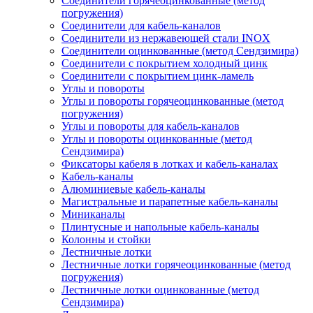
Соединители горячеоцинкованные (метод
погружения)
Соединители для кабель-каналов
Соединители из нержавеющей стали INOX
Соединители оцинкованные (метод Сендзимира)
Соединители с покрытием холодный цинк
Соединители с покрытием цинк-ламель
Углы и повороты
Углы и повороты горячеоцинкованные (метод
погружения)
Углы и повороты для кабель-каналов
Углы и повороты оцинкованные (метод
Сендзимира)
Фиксаторы кабеля в лотках и кабель-каналах
Кабель-каналы
Алюминиевые кабель-каналы
Магистральные и парапетные кабель-каналы
Миниканалы
Плинтусные и напольные кабель-каналы
Колонны и стойки
Лестничные лотки
Лестничные лотки горячеоцинкованные (метод
погружения)
Лестничные лотки оцинкованные (метод
Сендзимира)