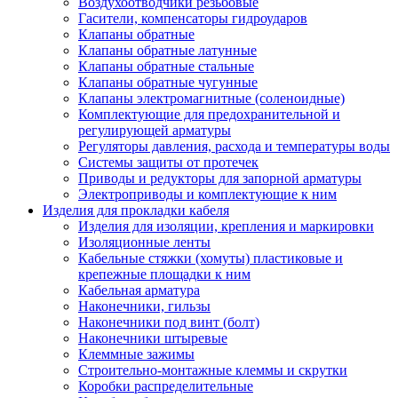
Воздухоотводчики резьбовые
Гасители, компенсаторы гидроударов
Клапаны обратные
Клапаны обратные латунные
Клапаны обратные стальные
Клапаны обратные чугунные
Клапаны электромагнитные (соленоидные)
Комплектующие для предохранительной и
регулирующей арматуры
Регуляторы давления, расхода и температуры воды
Системы защиты от протечек
Приводы и редукторы для запорной арматуры
Электроприводы и комплектующие к ним
Изделия для прокладки кабеля
Изделия для изоляции, крепления и маркировки
Изоляционные ленты
Кабельные стяжки (хомуты) пластиковые и
крепежные площадки к ним
Кабельная арматура
Наконечники, гильзы
Наконечники под винт (болт)
Наконечники штыревые
Клеммные зажимы
Строительно-монтажные клеммы и скрутки
Коробки распределительные