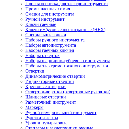
Прочая оснастка для электроинструмента
Промышленная химия
Смазки для инструмента
Ручной инструмент
Ключи гаечные
Ключи имбусовые шестигранные (HEX)
Специальные ключи
Наборы ручного инструмента
Наборы автоинструмента
Наборы гаечных ключей
Наборы отверток
Наборы шарнирно-губцевого инструмента
Наборы электромонтажного инструмента
Отвертки
Динамометрические отвертки
Индикаторные отвертки
Крестовые отвертки
Отвертки-воротки (отверточные рукоятки)
Шлицевые отвертки
Разметочный инструмент
Маркеры
Ручной измерительный инструмент
Рулетки и ленты
Уровни пузырьковые
Степлеры и заклепочники ручные