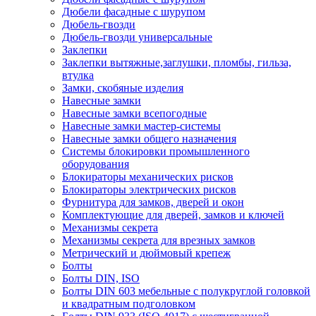
Дюбели фасадные с шурупом
Дюбель-гвозди
Дюбель-гвозди универсальные
Заклепки
Заклепки вытяжные,заглушки, пломбы, гильза,
втулка
Замки, скобяные изделия
Навесные замки
Навесные замки всепогодные
Навесные замки мастер-системы
Навесные замки общего назначения
Системы блокировки промышленного
оборудования
Блокираторы механических рисков
Блокираторы электрических рисков
Фурнитура для замков, дверей и окон
Комплектующие для дверей, замков и ключей
Механизмы секрета
Механизмы секрета для врезных замков
Метрический и дюймовый крепеж
Болты
Болты DIN, ISO
Болты DIN 603 мебельные с полукруглой головкой
и квадратным подголовком