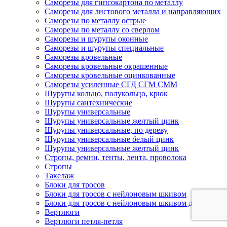
Саморезы для гипсокартона по металлу
Саморезы для листового металла и направляющих
Саморезы по металлу острые
Саморезы по металлу со сверлом
Саморезы и шурупы оконные
Саморезы и шурупы специальные
Саморезы кровельные
Саморезы кровельные окрашенные
Саморезы кровельные оцинкованные
Саморезы усиленные СГД СГМ СММ
Шурупы кольцо, полукольцо, крюк
Шурупы сантехнические
Шурупы универсальные
Шурупы универсальные желтый цинк
Шурупы универсальные, по дереву
Шурупы универсальные белый цинк
Шурупы универсальные желтый цинк
Стропы, ремни, тенты, лента, проволока
Стропы
Такелаж
Блоки для тросов
Блоки для тросов с нейлоновым шкивом
Блоки для тросов с нейлоновым шкивом двойные
Вертлюги
Вертлюги петля-петля