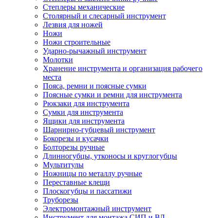
Степлеры механические
Столярный и слесарный инструмент
Лезвия для ножей
Ножи
Ножи строительные
Ударно-рычажный инструмент
Молотки
Хранение инструмента и организация рабочего
места
Пояса, ремни и поясные сумки
Поясные сумки и ремни для инструмента
Рюкзаки для инструмента
Сумки для инструмента
Ящики для инструмента
Шарнирно-губцевый инструмент
Бокорезы и кусачки
Болторезы ручные
Длинногубцы, утконосы и круглогубцы
Мультитулы
Ножницы по металлу ручные
Переставные клещи
Плоскогубцы и пассатижи
Труборезы
Электромонтажный инструмент
Инструмент для монтажа СИП и ВЛ