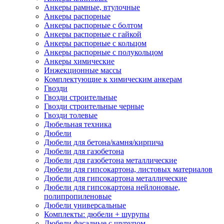
Анкеры рамные, втулочные
Анкеры распорные
Анкеры распорные с болтом
Анкеры распорные с гайкой
Анкеры распорные с кольцом
Анкеры распорные с полукольцом
Анкеры химические
Инжекционные массы
Комплектующие к химическим анкерам
Гвозди
Гвозди строительные
Гвозди строительные черные
Гвозди толевые
Дюбельная техника
Дюбели
Дюбели для бетона/камня/кирпича
Дюбели для газобетона
Дюбели для газобетона металлические
Дюбели для гипсокартона, листовых материалов
Дюбели для гипсокартона металлические
Дюбели для гипсокартона нейлоновые,
полипропиленовые
Дюбели универсальные
Комплекты: дюбели + шурупы
Дюбели фасадные с шурупом