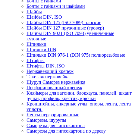
Болты с гайками
Болты с гайками и шайбами
Шайбы
Шайбы DIN, ISO
Шайбы DIN 125 (ISO 7089) плоские
Шайбы DIN 127 пружинные (гровер)
Шайбы DIN 9021 (ISO 7093) увеличенные
кузовные
Шпильки
Шпильки DIN
Шпильки DIN 976-1 (DIN 975) полнорезьбовые
Штифты
Штифты DIN, ISO
Нержавеющий крепеж
Такелаж нержавейка
Шуруп Саморез нержавейка
Перфорированный крепеж
Кляймеры для вагонки, блокхауса, панелей, шкант,
ручки, профиль, крестик, крючки
Кронштейны, анкерные углы, опоры, лента, лента
уплотн.
Ленты перфорированные
Саморезы, шурупы
Саморезы для гипсокартона
Саморезы для гипсокартона по дереву