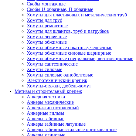
Скобы монтажные
Скобы U-образные, П-образные
Хомуты для пластиковых и металлических труб
Хомуты для труб
Хомуты ремонтные
Хомуты для шлангов, труб и патрубков
Хомуты червячные
Хомуты обжимные
Хомуты обжимные накатные, червячные
Хомуты обжимные силовые шарнирные
Хомуты обжимные специальные, вентиляционные
Хомуты сантехнические
Хомуты силовые
Хомуты силовые одноболтовые
Электротехнический крепеж
Хомуты-стяжки, дюбель-хомут
Метизы и строительный крепеж
Анкерная техника
Анкеры механические
Анкер-клин потолочный
Анкерные гильзы
Анкеры забивные
Анкеры забивные латунные
Анкеры забивные стальные оцинкованные
Анкеры клиновые