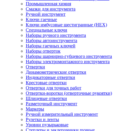
Промышленная химия
Смазки для инструмента
Ручной инструмент
Ключи гаечные
Ключи имбусовые шестигранные (HEX)
Специальные ключи
Наборы ручного инструмента
Наборы автоинструмента
Наборы гаечных ключей
Наборы отверток
Наборы шарнирно-губцевого инструмента
Наборы электромонтажного инструмента
Отвертки
Динамометрические отвертки
Индикаторные отвертки
Крестовые отвертки
Отвертки для точных работ
Отвертки-воротки (отверточные рукоятки)
Шлицевые отвертки
Разметочный инструмент
Маркеры
Ручной измерительный инструмент
Рулетки и ленты
Уровни пузырьковые
Степлеры и заклепочники ручные