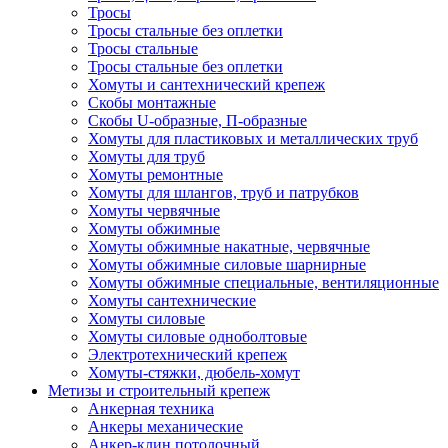
Тросы
Тросы стальные без оплетки
Тросы стальные
Тросы стальные без оплетки
Хомуты и сантехнический крепеж
Скобы монтажные
Скобы U-образные, П-образные
Хомуты для пластиковых и металлических труб
Хомуты для труб
Хомуты ремонтные
Хомуты для шлангов, труб и патрубков
Хомуты червячные
Хомуты обжимные
Хомуты обжимные накатные, червячные
Хомуты обжимные силовые шарнирные
Хомуты обжимные специальные, вентиляционные
Хомуты сантехнические
Хомуты силовые
Хомуты силовые одноболтовые
Электротехнический крепеж
Хомуты-стяжки, дюбель-хомут
Метизы и строительный крепеж
Анкерная техника
Анкеры механические
Анкер-клин потолочный