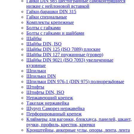
Гайки DIN 985 шестигранные самоконтрящиеся
низкие с нейлоновой вставкой
Гайки-барашки DIN 315
Гайки специальные
Комплекты крепежные
Болты с гайками
Болты с гайками и шайбами
Шайбы
Шайбы DIN, ISO
Шайбы DIN 125 (ISO 7089) плоские
Шайбы DIN 127 пружинные (гровер)
Шайбы DIN 9021 (ISO 7093) увеличенные
кузовные
Шпильки
Шпильки DIN
Шпильки DIN 976-1 (DIN 975) полнорезьбовые
Штифты
Штифты DIN, ISO
Нержавеющий крепеж
Такелаж нержавейка
Шуруп Саморез нержавейка
Перфорированный крепеж
Кляймеры для вагонки, блокхауса, панелей, шкант,
ручки, профиль, крестик, крючки
Кронштейны, анкерные углы, опоры, лента, лента