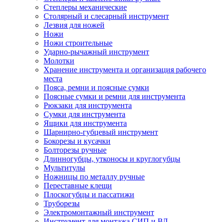
Степлеры механические
Столярный и слесарный инструмент
Лезвия для ножей
Ножи
Ножи строительные
Ударно-рычажный инструмент
Молотки
Хранение инструмента и организация рабочего
места
Пояса, ремни и поясные сумки
Поясные сумки и ремни для инструмента
Рюкзаки для инструмента
Сумки для инструмента
Ящики для инструмента
Шарнирно-губцевый инструмент
Бокорезы и кусачки
Болторезы ручные
Длинногубцы, утконосы и круглогубцы
Мультитулы
Ножницы по металлу ручные
Переставные клещи
Плоскогубцы и пассатижи
Труборезы
Электромонтажный инструмент
Инструмент для монтажа СИП и ВЛ