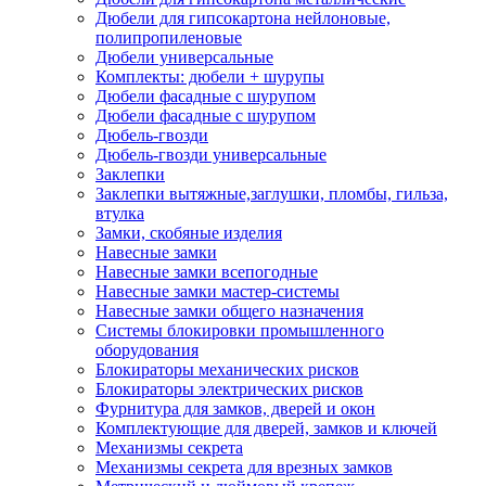
Дюбели для гипсокартона нейлоновые,
полипропиленовые
Дюбели универсальные
Комплекты: дюбели + шурупы
Дюбели фасадные с шурупом
Дюбели фасадные с шурупом
Дюбель-гвозди
Дюбель-гвозди универсальные
Заклепки
Заклепки вытяжные,заглушки, пломбы, гильза,
втулка
Замки, скобяные изделия
Навесные замки
Навесные замки всепогодные
Навесные замки мастер-системы
Навесные замки общего назначения
Системы блокировки промышленного
оборудования
Блокираторы механических рисков
Блокираторы электрических рисков
Фурнитура для замков, дверей и окон
Комплектующие для дверей, замков и ключей
Механизмы секрета
Механизмы секрета для врезных замков