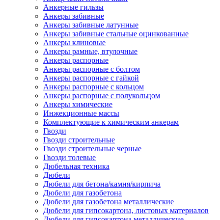
Анкерные гильзы
Анкеры забивные
Анкеры забивные латунные
Анкеры забивные стальные оцинкованные
Анкеры клиновые
Анкеры рамные, втулочные
Анкеры распорные
Анкеры распорные с болтом
Анкеры распорные с гайкой
Анкеры распорные с кольцом
Анкеры распорные с полукольцом
Анкеры химические
Инжекционные массы
Комплектующие к химическим анкерам
Гвозди
Гвозди строительные
Гвозди строительные черные
Гвозди толевые
Дюбельная техника
Дюбели
Дюбели для бетона/камня/кирпича
Дюбели для газобетона
Дюбели для газобетона металлические
Дюбели для гипсокартона, листовых материалов
Дюбели для гипсокартона металлические