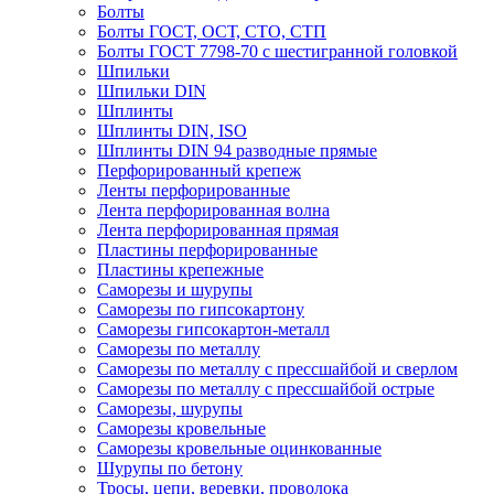
Болты
Болты ГОСТ, ОСТ, СТО, СТП
Болты ГОСТ 7798-70 с шестигранной головкой
Шпильки
Шпильки DIN
Шплинты
Шплинты DIN, ISO
Шплинты DIN 94 разводные прямые
Перфорированный крепеж
Ленты перфорированные
Лента перфорированная волна
Лента перфорированная прямая
Пластины перфорированные
Пластины крепежные
Саморезы и шурупы
Саморезы по гипсокартону
Саморезы гипсокартон-металл
Саморезы по металлу
Саморезы по металлу с прессшайбой и сверлом
Саморезы по металлу с прессшайбой острые
Саморезы, шурупы
Саморезы кровельные
Саморезы кровельные оцинкованные
Шурупы по бетону
Тросы, цепи, веревки, проволока