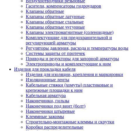
Воздухоотводчики резьбовые
Гасители, компенсаторы гидроударов
Клапаны обратные
Клапаны обратные латунные
Клапаны обратные стальные
Клапаны обратные чугунные
Клапаны электромагнитные (соленоидные)
Комплектующие для предохранительной и
регулирующей арматуры
Регуляторы давления, расхода и температуры воды
Системы защиты от протечек
Приводы и редукторы для запорной арматуры
Электроприводы и комплектующие к ним
Изделия для прокладки кабеля
Изделия для изоляции, крепления и маркировки
Изоляционные ленты
Кабельные стяжки (хомуты) пластиковые и
крепежные площадки к ним
Кабельная арматура
Наконечники, гильзы
Наконечники под винт (болт)
Наконечники штыревые
Клеммные зажимы
Строительно-монтажные клеммы и скрутки
Коробки распределительные