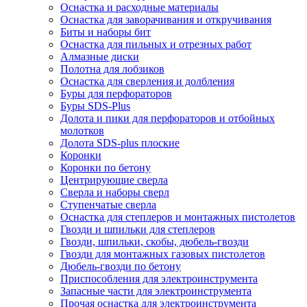
Оснастка и расходные материалы
Оснастка для заворачивания и откручивания
Биты и наборы бит
Оснастка для пильных и отрезных работ
Алмазные диски
Полотна для лобзиков
Оснастка для сверления и долбления
Буры для перфораторов
Буры SDS-Plus
Долота и пики для перфораторов и отбойных
молотков
Долота SDS-plus плоские
Коронки
Коронки по бетону
Центрирующие сверла
Сверла и наборы сверл
Ступенчатые сверла
Оснастка для степлеров и монтажных пистолетов
Гвозди и шпильки для степлеров
Гвозди, шпильки, скобы, дюбель-гвозди
Гвозди для монтажных газовых пистолетов
Дюбель-гвозди по бетону
Приспособления для электроинструмента
Запасные части для электроинструмента
Прочая оснастка для электроинструмента