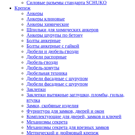
Силовые разъемы стандарта SCHUKO
Крепеж
Анкеры
Анкеры клиновые
Анкеры химические
Шпильки для химических анкеров
Анкеры шурупы по бетону
Болты анкерные
Болты анкерные с гайкой
Дюбели и дюбель-гвозди
Дюбели распорные
Дюбель-гвозди
Дюбель-хомуты
Дюбельная техника
Дюбели фасадные с шурупом
Дюбели фасадные с шурупом
Заклепки
Заклепки вытяжные,заглушки, пломбы, гильза,
втулка
Замки, скобяные изделия
Фурнитура для замков, дверей и окон
Комплектующие для дверей, замков и ключей
Механизмы секрета
Механизмы секрета для врезных замков
Метрический и дюймовый крепеж