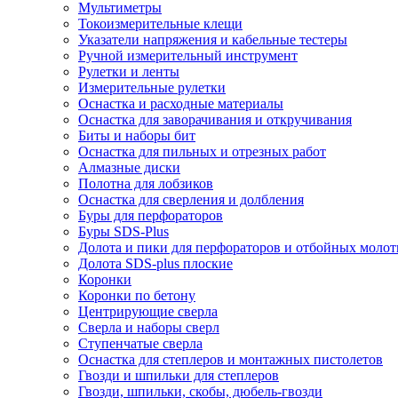
Мультиметры
Токоизмерительные клещи
Указатели напряжения и кабельные тестеры
Ручной измерительный инструмент
Рулетки и ленты
Измерительные рулетки
Оснастка и расходные материалы
Оснастка для заворачивания и откручивания
Биты и наборы бит
Оснастка для пильных и отрезных работ
Алмазные диски
Полотна для лобзиков
Оснастка для сверления и долбления
Буры для перфораторов
Буры SDS-Plus
Долота и пики для перфораторов и отбойных молот
Долота SDS-plus плоские
Коронки
Коронки по бетону
Центрирующие сверла
Сверла и наборы сверл
Ступенчатые сверла
Оснастка для степлеров и монтажных пистолетов
Гвозди и шпильки для степлеров
Гвозди, шпильки, скобы, дюбель-гвозди