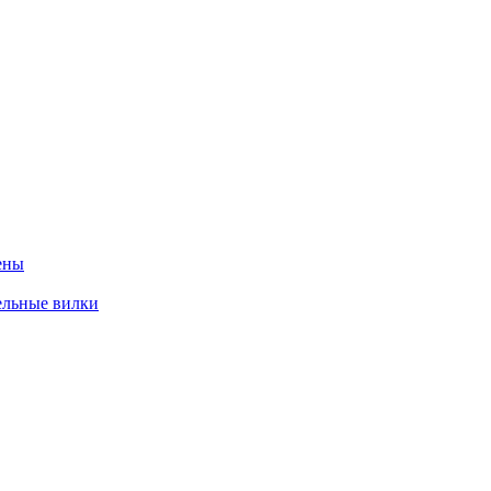
ены
ельные вилки