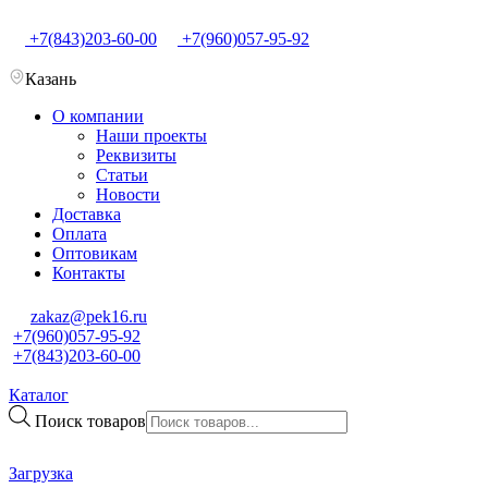
+7(843)203-60-00
+7(960)057-95-92
Казань
О компании
Наши проекты
Реквизиты
Статьи
Новости
Доставка
Оплата
Оптовикам
Контакты
zakaz@pek16.ru
+7(960)057-95-92
+7(843)203-60-00
Каталог
Поиск товаров
Загрузка