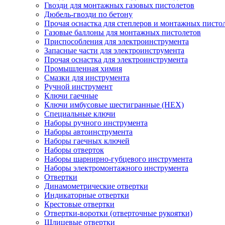
Гвозди для монтажных газовых пистолетов
Дюбель-гвозди по бетону
Прочая оснастка для степлеров и монтажных писто
Газовые баллоны для монтажных пистолетов
Приспособления для электроинструмента
Запасные части для электроинструмента
Прочая оснастка для электроинструмента
Промышленная химия
Смазки для инструмента
Ручной инструмент
Ключи гаечные
Ключи имбусовые шестигранные (HEX)
Специальные ключи
Наборы ручного инструмента
Наборы автоинструмента
Наборы гаечных ключей
Наборы отверток
Наборы шарнирно-губцевого инструмента
Наборы электромонтажного инструмента
Отвертки
Динамометрические отвертки
Индикаторные отвертки
Крестовые отвертки
Отвертки-воротки (отверточные рукоятки)
Шлицевые отвертки