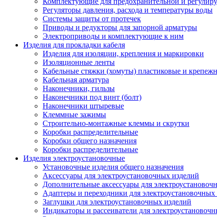
Комплектующие для предохранительной и регулир
Регуляторы давления, расхода и температуры воды
Системы защиты от протечек
Приводы и редукторы для запорной арматуры
Электроприводы и комплектующие к ним
Изделия для прокладки кабеля
Изделия для изоляции, крепления и маркировки
Изоляционные ленты
Кабельные стяжки (хомуты) пластиковые и крепеж
Кабельная арматура
Наконечники, гильзы
Наконечники под винт (болт)
Наконечники штыревые
Клеммные зажимы
Строительно-монтажные клеммы и скрутки
Коробки распределительные
Коробки общего назначения
Коробки распределительные
Изделия электроустановочные
Установочные изделия общего назначения
Аксессуары для электроустановочных изделий
Дополнительные аксессуары для электроустановоч
Адаптеры и переходники для электроустановочных
Заглушки для электроустановочных изделий
Индикаторы и рассеиватели для электроустановочн