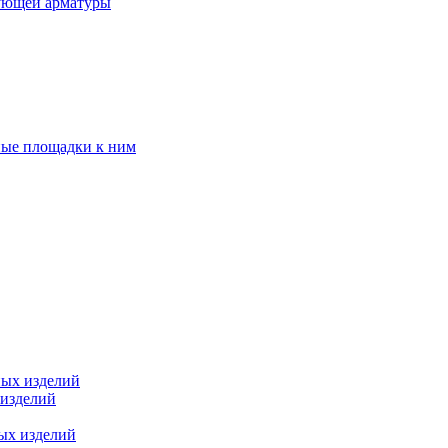
ующей арматуры
ные площадки к ним
ных изделий
 изделий
ых изделий