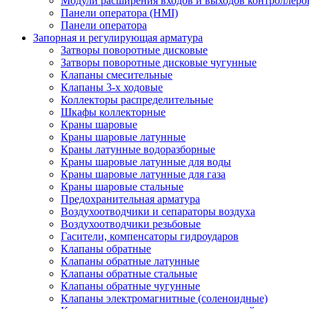
Модули расширения входов и выходов контроллеро
Панели оператора (HMI)
Панели оператора
Запорная и регулирующая арматура
Затворы поворотные дисковые
Затворы поворотные дисковые чугунные
Клапаны смесительные
Клапаны 3-х ходовые
Коллекторы распределительные
Шкафы коллекторные
Краны шаровые
Краны шаровые латунные
Краны латунные водоразборные
Краны шаровые латунные для воды
Краны шаровые латунные для газа
Краны шаровые стальные
Предохранительная арматура
Воздухоотводчики и сепараторы воздуха
Воздухоотводчики резьбовые
Гасители, компенсаторы гидроударов
Клапаны обратные
Клапаны обратные латунные
Клапаны обратные стальные
Клапаны обратные чугунные
Клапаны электромагнитные (соленоидные)