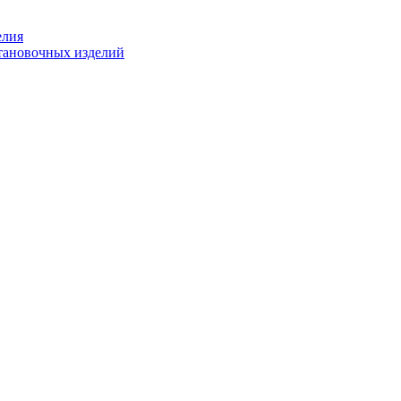
елия
становочных изделий