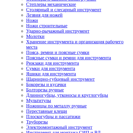
Степлеры механические
Столярный и слесарный инструмент
Лезвия для ножей
Ножи
Ножи строительные
Ударно-рычажный инструмент
Молотки
Хранение инструмента и организация рабочего
места
Пояса, ремни и поясные сумки
Поясные сумки и ремни для инструмента
Рюкзаки для инструмента
Сумки для инструмента
Ящики для инструмента
Шарнирно-губцевый инструмент
Бокорезы и кусачки
Болторезы ручные
Длинногубцы, утконосы и круглогубцы
Мультитулы
Ножницы по металлу ручные
Переставные клещи
Плоскогубцы и пассатижи
Труборезы
Электромонтажный инструмент
Инструмент для монтажа СИП и ВЛ