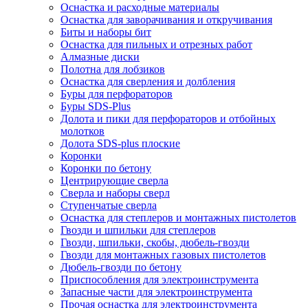
Оснастка и расходные материалы
Оснастка для заворачивания и откручивания
Биты и наборы бит
Оснастка для пильных и отрезных работ
Алмазные диски
Полотна для лобзиков
Оснастка для сверления и долбления
Буры для перфораторов
Буры SDS-Plus
Долота и пики для перфораторов и отбойных
молотков
Долота SDS-plus плоские
Коронки
Коронки по бетону
Центрирующие сверла
Сверла и наборы сверл
Ступенчатые сверла
Оснастка для степлеров и монтажных пистолетов
Гвозди и шпильки для степлеров
Гвозди, шпильки, скобы, дюбель-гвозди
Гвозди для монтажных газовых пистолетов
Дюбель-гвозди по бетону
Приспособления для электроинструмента
Запасные части для электроинструмента
Прочая оснастка для электроинструмента