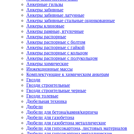
Анкерные гильзы
Анкеры забивные
Анкеры забивные латунные
Анкеры забивные стальные оцинкованные
Анкеры клиновые
Анкеры рамные, втулочные
Анкеры распорные
Анкеры распорные с болтом
Анкеры распорные с гайкой
Анкеры распорные с кольцом
Анкеры распорные с полукольцом
Анкеры химические
Инжекционные массы
Комплектующие к химическим анкерам
Гвозди
Гвозди строительные
Гвозди строительные черные
Гвозди толевые
Дюбельная техника
Дюбели
Дюбели для бетона/камня/кирпича
Дюбели для газобетона
Дюбели для газобетона металлические
Дюбели для гипсокартона, листовых материалов
Дюбели для гипсокартона металлические