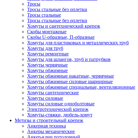
Тросы
Тросы стальные без оплетки
Тросы стальные
Тросы стальные без оплетки
Хомуты и сантехнический крепеж
Скобы монтажные
Скобы U-образные, П-образные
Хомуты для пластиковых и металлических труб
Хомуты для труб
Хомуты ремонтные
Хомуты для шлангов, труб и патрубков
Хомуты червячные
Хомуты обжимные
Хомуты обжимные накатные, червячные
Хомуты обжимные силовые шарнирные
Хомуты обжимные специальные, вентиляционные
Хомуты сантехнические
Хомуты силовые
Хомуты силовые одноболтовые
Электротехнический крепеж
Хомуты-стяжки, дюбель-хомут
Метизы и строительный крепеж
Анкерная техника
Анкеры механические
Анкер-клин потолочный