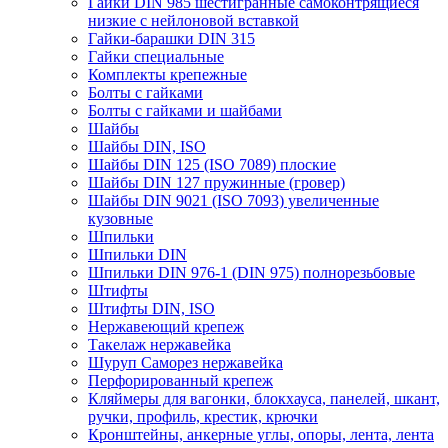
Гайки DIN 985 шестигранные самоконтрящиеся
низкие с нейлоновой вставкой
Гайки-барашки DIN 315
Гайки специальные
Комплекты крепежные
Болты с гайками
Болты с гайками и шайбами
Шайбы
Шайбы DIN, ISO
Шайбы DIN 125 (ISO 7089) плоские
Шайбы DIN 127 пружинные (гровер)
Шайбы DIN 9021 (ISO 7093) увеличенные
кузовные
Шпильки
Шпильки DIN
Шпильки DIN 976-1 (DIN 975) полнорезьбовые
Штифты
Штифты DIN, ISO
Нержавеющий крепеж
Такелаж нержавейка
Шуруп Саморез нержавейка
Перфорированный крепеж
Кляймеры для вагонки, блокхауса, панелей, шкант,
ручки, профиль, крестик, крючки
Кронштейны, анкерные углы, опоры, лента, лента