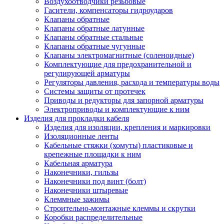
Воздухоотводчики резьбовые
Гасители, компенсаторы гидроударов
Клапаны обратные
Клапаны обратные латунные
Клапаны обратные стальные
Клапаны обратные чугунные
Клапаны электромагнитные (соленоидные)
Комплектующие для предохранительной и
регулирующей арматуры
Регуляторы давления, расхода и температуры воды
Системы защиты от протечек
Приводы и редукторы для запорной арматуры
Электроприводы и комплектующие к ним
Изделия для прокладки кабеля
Изделия для изоляции, крепления и маркировки
Изоляционные ленты
Кабельные стяжки (хомуты) пластиковые и
крепежные площадки к ним
Кабельная арматура
Наконечники, гильзы
Наконечники под винт (болт)
Наконечники штыревые
Клеммные зажимы
Строительно-монтажные клеммы и скрутки
Коробки распределительные