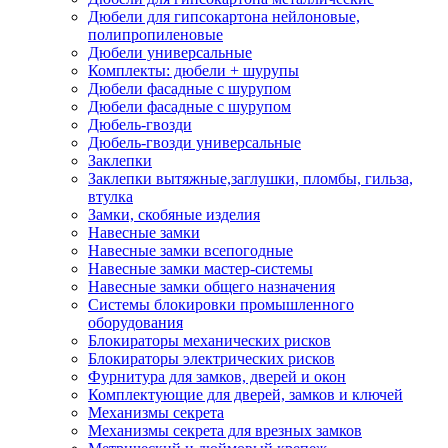
Дюбели для гипсокартона нейлоновые,
полипропиленовые
Дюбели универсальные
Комплекты: дюбели + шурупы
Дюбели фасадные с шурупом
Дюбели фасадные с шурупом
Дюбель-гвозди
Дюбель-гвозди универсальные
Заклепки
Заклепки вытяжные,заглушки, пломбы, гильза,
втулка
Замки, скобяные изделия
Навесные замки
Навесные замки всепогодные
Навесные замки мастер-системы
Навесные замки общего назначения
Системы блокировки промышленного
оборудования
Блокираторы механических рисков
Блокираторы электрических рисков
Фурнитура для замков, дверей и окон
Комплектующие для дверей, замков и ключей
Механизмы секрета
Механизмы секрета для врезных замков