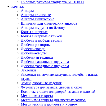
Силовые разъемы стандарта SCHUKO
Крепеж
Анкеры
Анкеры клиновые
Анкеры химические
Шпильки для химических анкеров
Анкеры шурупы по бетону
Болты анкерные
Болты анкерные с гайкой
Дюбели и дюбель-гвозди
Дюбели распорные
Дюбель-гвозди
Дюбель-хомуты
Дюбельная техника
Дюбели фасадные с шурупом
Дюбели фасадные с шурупом
Заклепки
Заклепки вытяжные,заглушки, пломбы, гильза,
втулка
Замки, скобяные изделия
Фурнитура для замков, дверей и окон
Комплектующие для дверей, замков и ключей
Механизмы секрета
Механизмы секрета для врезных замков
Метрический и дюймовый крепеж