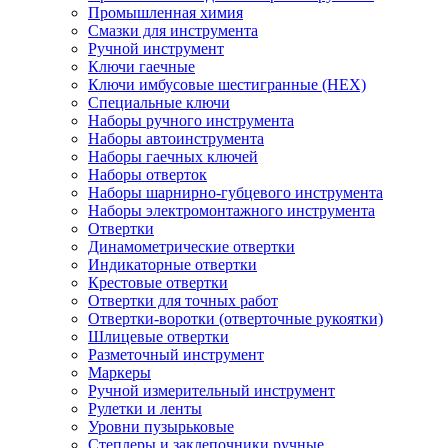
Промышленная химия
Смазки для инструмента
Ручной инструмент
Ключи гаечные
Ключи имбусовые шестигранные (HEX)
Специальные ключи
Наборы ручного инструмента
Наборы автоинструмента
Наборы гаечных ключей
Наборы отверток
Наборы шарнирно-губцевого инструмента
Наборы электромонтажного инструмента
Отвертки
Динамометрические отвертки
Индикаторные отвертки
Крестовые отвертки
Отвертки для точных работ
Отвертки-воротки (отверточные рукоятки)
Шлицевые отвертки
Разметочный инструмент
Маркеры
Ручной измерительный инструмент
Рулетки и ленты
Уровни пузырьковые
Степлеры и заклепочники ручные