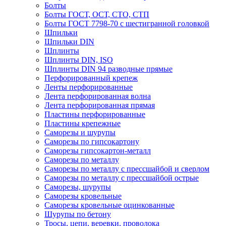
Болты
Болты ГОСТ, ОСТ, СТО, СТП
Болты ГОСТ 7798-70 с шестигранной головкой
Шпильки
Шпильки DIN
Шплинты
Шплинты DIN, ISO
Шплинты DIN 94 разводные прямые
Перфорированный крепеж
Ленты перфорированные
Лента перфорированная волна
Лента перфорированная прямая
Пластины перфорированные
Пластины крепежные
Саморезы и шурупы
Саморезы по гипсокартону
Саморезы гипсокартон-металл
Саморезы по металлу
Саморезы по металлу с прессшайбой и сверлом
Саморезы по металлу с прессшайбой острые
Саморезы, шурупы
Саморезы кровельные
Саморезы кровельные оцинкованные
Шурупы по бетону
Тросы, цепи, веревки, проволока