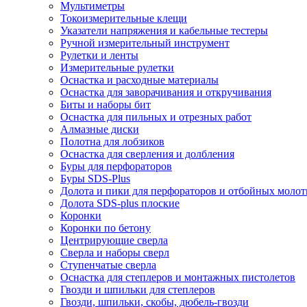
Мультиметры
Токоизмерительные клещи
Указатели напряжения и кабельные тестеры
Ручной измерительный инструмент
Рулетки и ленты
Измерительные рулетки
Оснастка и расходные материалы
Оснастка для заворачивания и откручивания
Биты и наборы бит
Оснастка для пильных и отрезных работ
Алмазные диски
Полотна для лобзиков
Оснастка для сверления и долбления
Буры для перфораторов
Буры SDS-Plus
Долота и пики для перфораторов и отбойных молот
Долота SDS-plus плоские
Коронки
Коронки по бетону
Центрирующие сверла
Сверла и наборы сверл
Ступенчатые сверла
Оснастка для степлеров и монтажных пистолетов
Гвозди и шпильки для степлеров
Гвозди, шпильки, скобы, дюбель-гвозди