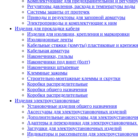
Комплектующие для предохранительной и регулир
Регуляторы давления, расхода и температуры воды
Системы защиты от протечек
Приводы и редукторы для запорной арматуры
Электроприводы и комплектующие к ним
Изделия для прокладки кабеля
Изделия для изоляции, крепления и маркировки
Изоляционные ленты
Кабельные стяжки (хомуты) пластиковые и крепеж
Кабельная арматура
Наконечники, гильзы
Наконечники под винт (болт)
Наконечники штыревые
Клеммные зажимы
Строительно-монтажные клеммы и скрутки
Коробки распределительные
Коробки общего назначения
Коробки распределительные
Изделия электроустановочные
Установочные изделия общего назначения
Аксессуары для электроустановочных изделий
Дополнительные аксессуары для электроустановоч
Адаптеры и переходники для электроустановочных
Заглушки для электроустановочных изделий
Индикаторы и рассеиватели для электроустановочн