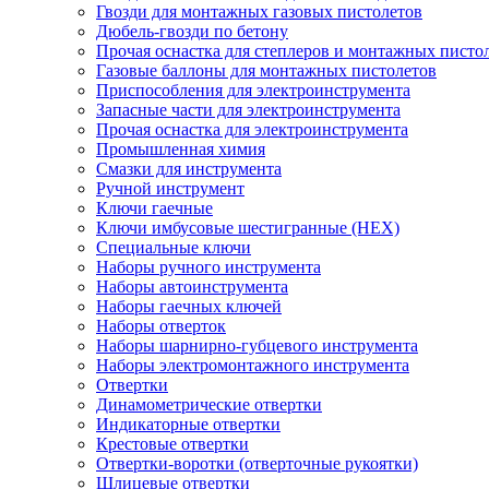
Гвозди для монтажных газовых пистолетов
Дюбель-гвозди по бетону
Прочая оснастка для степлеров и монтажных писто
Газовые баллоны для монтажных пистолетов
Приспособления для электроинструмента
Запасные части для электроинструмента
Прочая оснастка для электроинструмента
Промышленная химия
Смазки для инструмента
Ручной инструмент
Ключи гаечные
Ключи имбусовые шестигранные (HEX)
Специальные ключи
Наборы ручного инструмента
Наборы автоинструмента
Наборы гаечных ключей
Наборы отверток
Наборы шарнирно-губцевого инструмента
Наборы электромонтажного инструмента
Отвертки
Динамометрические отвертки
Индикаторные отвертки
Крестовые отвертки
Отвертки-воротки (отверточные рукоятки)
Шлицевые отвертки