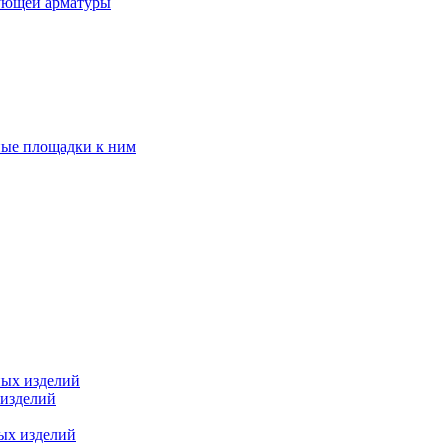
ующей арматуры
ные площадки к ним
ных изделий
 изделий
ых изделий