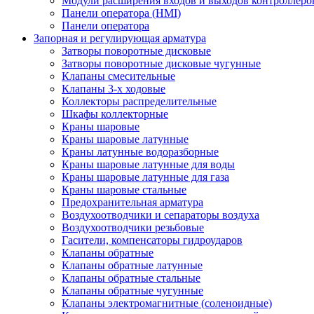
Модули расширения входов и выходов контроллеро
Панели оператора (HMI)
Панели оператора
Запорная и регулирующая арматура
Затворы поворотные дисковые
Затворы поворотные дисковые чугунные
Клапаны смесительные
Клапаны 3-х ходовые
Коллекторы распределительные
Шкафы коллекторные
Краны шаровые
Краны шаровые латунные
Краны латунные водоразборные
Краны шаровые латунные для воды
Краны шаровые латунные для газа
Краны шаровые стальные
Предохранительная арматура
Воздухоотводчики и сепараторы воздуха
Воздухоотводчики резьбовые
Гасители, компенсаторы гидроударов
Клапаны обратные
Клапаны обратные латунные
Клапаны обратные стальные
Клапаны обратные чугунные
Клапаны электромагнитные (соленоидные)