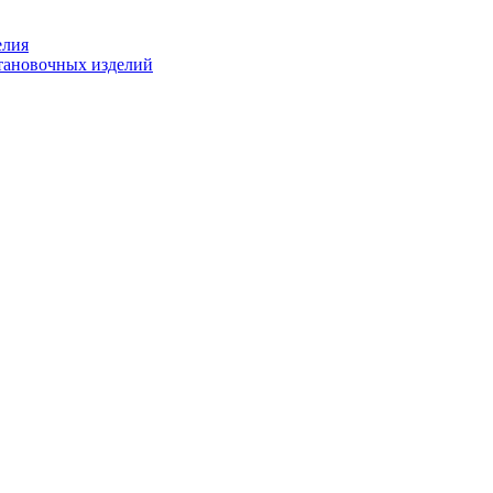
елия
становочных изделий