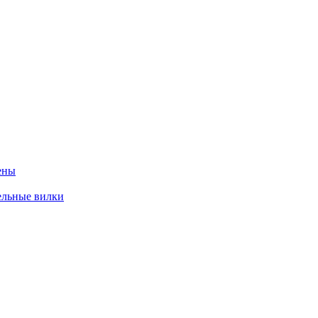
ены
ельные вилки