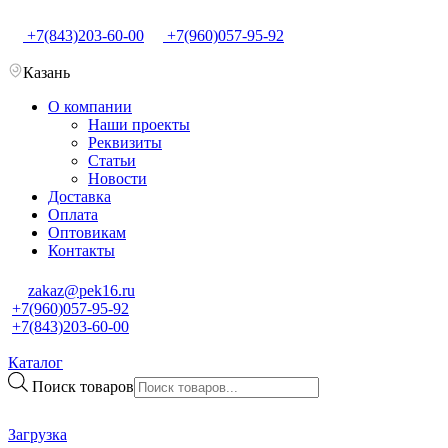
+7(843)203-60-00
+7(960)057-95-92
Казань
О компании
Наши проекты
Реквизиты
Статьи
Новости
Доставка
Оплата
Оптовикам
Контакты
zakaz@pek16.ru
+7(960)057-95-92
+7(843)203-60-00
Каталог
Поиск товаров
Загрузка