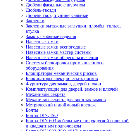
Дюбели фасадные с шурупом
Дюбель-гвозди
Дюбель-гвозди универсальные
Заклепки
Заклепки вытяжные,заглушки, пломбы, гильза,
втулка
Замки, скобяные изделия
Навесные замки
Навесные замки всепогодные
Навесные замки мастер-системы
Навесные замки общего назначения
Системы блокировки промышленного
оборудования
Блокираторы механических рисков
Блокираторы электрических рисков
Фурнитура для замков, дверей и окон
Комплектующие для дверей, замков и ключей
Механизмы секрета
Механизмы секрета для врезных замков
Метрический и дюймовый крепеж
Болты
Болты DIN, ISO
Болты DIN 603 мебельные с полукруглой головкой
и квадратным подголовком