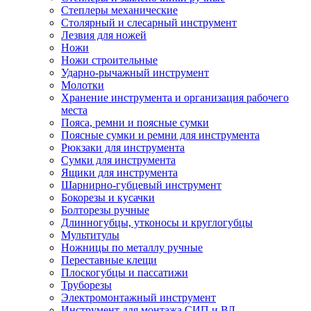
Степлеры механические
Столярный и слесарный инструмент
Лезвия для ножей
Ножи
Ножи строительные
Ударно-рычажный инструмент
Молотки
Хранение инструмента и организация рабочего
места
Пояса, ремни и поясные сумки
Поясные сумки и ремни для инструмента
Рюкзаки для инструмента
Сумки для инструмента
Ящики для инструмента
Шарнирно-губцевый инструмент
Бокорезы и кусачки
Болторезы ручные
Длинногубцы, утконосы и круглогубцы
Мультитулы
Ножницы по металлу ручные
Переставные клещи
Плоскогубцы и пассатижи
Труборезы
Электромонтажный инструмент
Инструмент для монтажа СИП и ВЛ