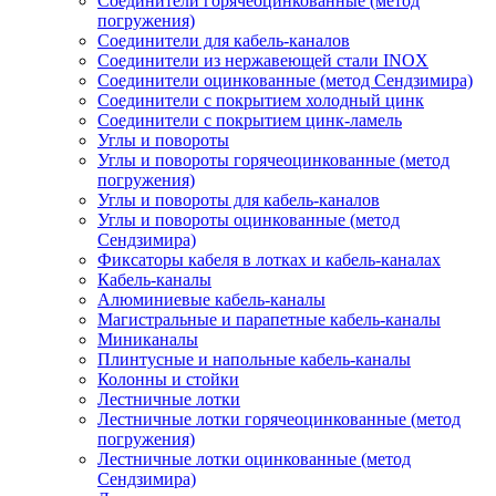
Соединители горячеоцинкованные (метод
погружения)
Соединители для кабель-каналов
Соединители из нержавеющей стали INOX
Соединители оцинкованные (метод Сендзимира)
Соединители с покрытием холодный цинк
Соединители с покрытием цинк-ламель
Углы и повороты
Углы и повороты горячеоцинкованные (метод
погружения)
Углы и повороты для кабель-каналов
Углы и повороты оцинкованные (метод
Сендзимира)
Фиксаторы кабеля в лотках и кабель-каналах
Кабель-каналы
Алюминиевые кабель-каналы
Магистральные и парапетные кабель-каналы
Миниканалы
Плинтусные и напольные кабель-каналы
Колонны и стойки
Лестничные лотки
Лестничные лотки горячеоцинкованные (метод
погружения)
Лестничные лотки оцинкованные (метод
Сендзимира)