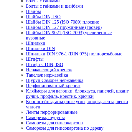
Болты с гайками
Болты с гайками и шайбами
Шайбы
Шайбы DIN, ISO
Шайбы DIN 125 (ISO 7089) плоские
Шайбы DIN 127 пружинные (гровер)
Шайбы DIN 9021 (ISO 7093) увеличенные
кузовные
Шпильки
Шпильки DIN
Шпильки DIN 976-1 (DIN 975) полнорезьбовые
Штифты
Штифты DIN, ISO
Нержавеющий крепеж
Такелаж нержавейка
Шуруп Саморез нержавейка
Перфорированный крепеж
Кляймеры для вагонки, блокхауса, панелей, шкант,
ручки, профиль, крестик, крючки
Кронштейны, анкерные углы, опоры, лента, лента
уплотн.
Ленты перфорированные
Саморезы, шурупы
Саморезы для гипсокартона
Саморезы для гипсокартона по дереву