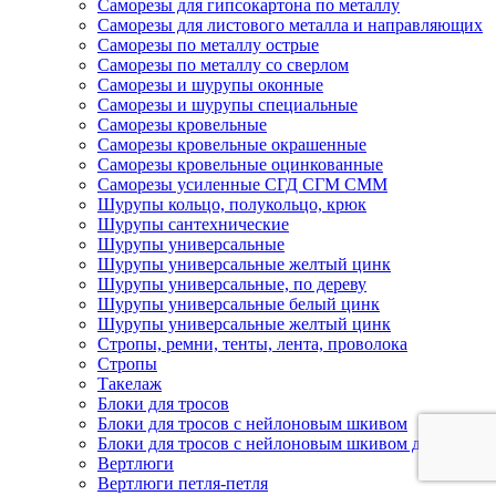
Саморезы для гипсокартона по металлу
Саморезы для листового металла и направляющих
Саморезы по металлу острые
Саморезы по металлу со сверлом
Саморезы и шурупы оконные
Саморезы и шурупы специальные
Саморезы кровельные
Саморезы кровельные окрашенные
Саморезы кровельные оцинкованные
Саморезы усиленные СГД СГМ СММ
Шурупы кольцо, полукольцо, крюк
Шурупы сантехнические
Шурупы универсальные
Шурупы универсальные желтый цинк
Шурупы универсальные, по дереву
Шурупы универсальные белый цинк
Шурупы универсальные желтый цинк
Стропы, ремни, тенты, лента, проволока
Стропы
Такелаж
Блоки для тросов
Блоки для тросов с нейлоновым шкивом
Блоки для тросов с нейлоновым шкивом двойные
Вертлюги
Вертлюги петля-петля