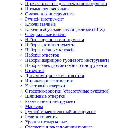
Прочая оснастка для электроинструмента
Промышленная химия
Смазки для инструмента
Ручной инструмент
Ключи гаечные
Ключи имбусовые шестигранные (HEX)
Специальные ключи
Наборы ручного инструмента
Наборы автоинструмента
Наборы гаечных ключей
Наборы отверток
Наборы шарнирно-губцевого инструмента
Наборы электромонтажного инструмента
Отвертки
Динамометрические отвертки
Индикаторные отвертки
Крестовые отвертки
Отвертки-воротки (отверточные рукоятки)
Шлицевые отвертки
Разметочный инструмент
Маркеры
Ручной измерительный инструмент
Рулетки и ленты
Уровни пузырьковые
Степлеры и заклепочники ручные