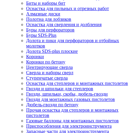
Биты и наборы бит
Оснастка для пильных и отрезных работ
Алмазные диски
Полотна для лобзиков
Оснастка для сверления и долбления
Буры для перфораторов
Буры SDS-Plus
Долота и пики для перфораторов и отбойных
молотков
Долота SDS-plus плоские
Коронки
Коронки по бетону
Центрирующие сверла
Сверла и наборы сверл
Ступенчатые сверла
Оснастка для степлеров и монтажных пистолетов
Гвозди и шпильки для степлеров
Гвозди, шпильки, скобы, дюбель-гвозди
Гвозди для монтажных газовых пистолетов
Дюбель-гвозди по бетону
Прочая оснастка для степлеров и монтажных
пистолетов
Газовые баллоны для монтажных пистолетов
Приспособления для электроинструмента
Запасные части для электроинструмента