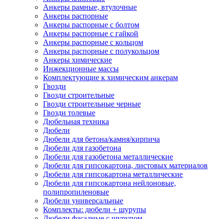
Анкеры рамные, втулочные
Анкеры распорные
Анкеры распорные с болтом
Анкеры распорные с гайкой
Анкеры распорные с кольцом
Анкеры распорные с полукольцом
Анкеры химические
Инжекционные массы
Комплектующие к химическим анкерам
Гвозди
Гвозди строительные
Гвозди строительные черные
Гвозди толевые
Дюбельная техника
Дюбели
Дюбели для бетона/камня/кирпича
Дюбели для газобетона
Дюбели для газобетона металлические
Дюбели для гипсокартона, листовых материалов
Дюбели для гипсокартона металлические
Дюбели для гипсокартона нейлоновые,
полипропиленовые
Дюбели универсальные
Комплекты: дюбели + шурупы
Дюбели фасадные с шурупом