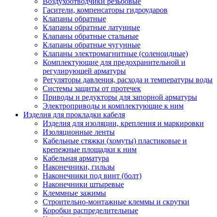
Воздухоотводчики резьбовые
Гасители, компенсаторы гидроударов
Клапаны обратные
Клапаны обратные латунные
Клапаны обратные стальные
Клапаны обратные чугунные
Клапаны электромагнитные (соленоидные)
Комплектующие для предохранительной и
регулирующей арматуры
Регуляторы давления, расхода и температуры воды
Системы защиты от протечек
Приводы и редукторы для запорной арматуры
Электроприводы и комплектующие к ним
Изделия для прокладки кабеля
Изделия для изоляции, крепления и маркировки
Изоляционные ленты
Кабельные стяжки (хомуты) пластиковые и
крепежные площадки к ним
Кабельная арматура
Наконечники, гильзы
Наконечники под винт (болт)
Наконечники штыревые
Клеммные зажимы
Строительно-монтажные клеммы и скрутки
Коробки распределительные