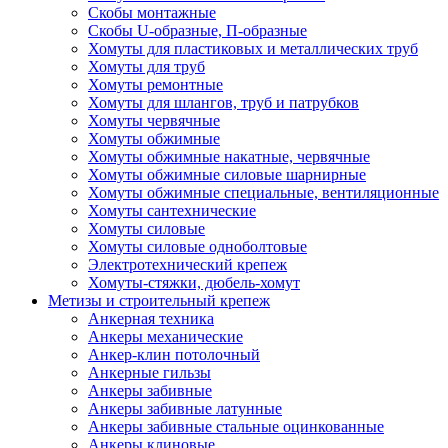
Скобы монтажные
Скобы U-образные, П-образные
Хомуты для пластиковых и металлических труб
Хомуты для труб
Хомуты ремонтные
Хомуты для шлангов, труб и патрубков
Хомуты червячные
Хомуты обжимные
Хомуты обжимные накатные, червячные
Хомуты обжимные силовые шарнирные
Хомуты обжимные специальные, вентиляционные
Хомуты сантехнические
Хомуты силовые
Хомуты силовые одноболтовые
Электротехнический крепеж
Хомуты-стяжки, дюбель-хомут
Метизы и строительный крепеж
Анкерная техника
Анкеры механические
Анкер-клин потолочный
Анкерные гильзы
Анкеры забивные
Анкеры забивные латунные
Анкеры забивные стальные оцинкованные
Анкеры клиновые