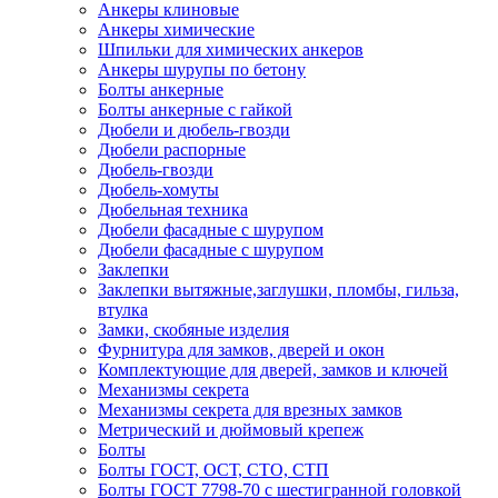
Анкеры клиновые
Анкеры химические
Шпильки для химических анкеров
Анкеры шурупы по бетону
Болты анкерные
Болты анкерные с гайкой
Дюбели и дюбель-гвозди
Дюбели распорные
Дюбель-гвозди
Дюбель-хомуты
Дюбельная техника
Дюбели фасадные с шурупом
Дюбели фасадные с шурупом
Заклепки
Заклепки вытяжные,заглушки, пломбы, гильза,
втулка
Замки, скобяные изделия
Фурнитура для замков, дверей и окон
Комплектующие для дверей, замков и ключей
Механизмы секрета
Механизмы секрета для врезных замков
Метрический и дюймовый крепеж
Болты
Болты ГОСТ, ОСТ, СТО, СТП
Болты ГОСТ 7798-70 с шестигранной головкой