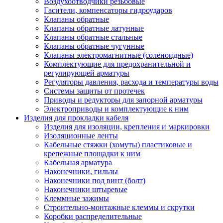
Воздухоотводчики резьбовые
Гасители, компенсаторы гидроударов
Клапаны обратные
Клапаны обратные латунные
Клапаны обратные стальные
Клапаны обратные чугунные
Клапаны электромагнитные (соленоидные)
Комплектующие для предохранительной и
регулирующей арматуры
Регуляторы давления, расхода и температуры воды
Системы защиты от протечек
Приводы и редукторы для запорной арматуры
Электроприводы и комплектующие к ним
Изделия для прокладки кабеля
Изделия для изоляции, крепления и маркировки
Изоляционные ленты
Кабельные стяжки (хомуты) пластиковые и
крепежные площадки к ним
Кабельная арматура
Наконечники, гильзы
Наконечники под винт (болт)
Наконечники штыревые
Клеммные зажимы
Строительно-монтажные клеммы и скрутки
Коробки распределительные