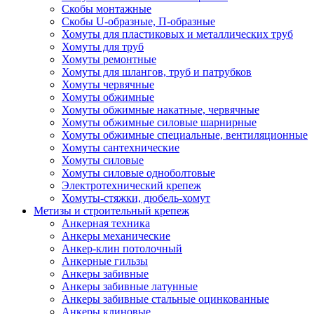
Скобы монтажные
Скобы U-образные, П-образные
Хомуты для пластиковых и металлических труб
Хомуты для труб
Хомуты ремонтные
Хомуты для шлангов, труб и патрубков
Хомуты червячные
Хомуты обжимные
Хомуты обжимные накатные, червячные
Хомуты обжимные силовые шарнирные
Хомуты обжимные специальные, вентиляционные
Хомуты сантехнические
Хомуты силовые
Хомуты силовые одноболтовые
Электротехнический крепеж
Хомуты-стяжки, дюбель-хомут
Метизы и строительный крепеж
Анкерная техника
Анкеры механические
Анкер-клин потолочный
Анкерные гильзы
Анкеры забивные
Анкеры забивные латунные
Анкеры забивные стальные оцинкованные
Анкеры клиновые