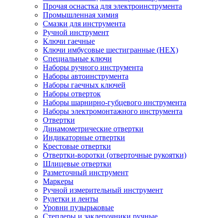
Прочая оснастка для электроинструмента
Промышленная химия
Смазки для инструмента
Ручной инструмент
Ключи гаечные
Ключи имбусовые шестигранные (HEX)
Специальные ключи
Наборы ручного инструмента
Наборы автоинструмента
Наборы гаечных ключей
Наборы отверток
Наборы шарнирно-губцевого инструмента
Наборы электромонтажного инструмента
Отвертки
Динамометрические отвертки
Индикаторные отвертки
Крестовые отвертки
Отвертки-воротки (отверточные рукоятки)
Шлицевые отвертки
Разметочный инструмент
Маркеры
Ручной измерительный инструмент
Рулетки и ленты
Уровни пузырьковые
Степлеры и заклепочники ручные