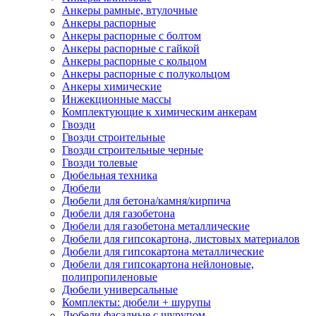
Анкеры рамные, втулочные
Анкеры распорные
Анкеры распорные с болтом
Анкеры распорные с гайкой
Анкеры распорные с кольцом
Анкеры распорные с полукольцом
Анкеры химические
Инжекционные массы
Комплектующие к химическим анкерам
Гвозди
Гвозди строительные
Гвозди строительные черные
Гвозди толевые
Дюбельная техника
Дюбели
Дюбели для бетона/камня/кирпича
Дюбели для газобетона
Дюбели для газобетона металлические
Дюбели для гипсокартона, листовых материалов
Дюбели для гипсокартона металлические
Дюбели для гипсокартона нейлоновые,
полипропиленовые
Дюбели универсальные
Комплекты: дюбели + шурупы
Дюбели фасадные с шурупом