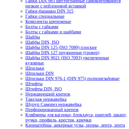
Гайки DIN 985 шестигранные самоконтрящиеся
низкие с нейлоновой вставкой
Гайки-барашки DIN 315
Гайки специальные
Комплекты крепежные
Болты с гайками
Болты с гайками и шайбами
Шайбы
Шайбы DIN, ISO
Шайбы DIN 125 (ISO 7089) плоские
Шайбы DIN 127 пружинные (гровер)
Шайбы DIN 9021 (ISO 7093) увеличенные
кузовные
Шпильки
Шпильки DIN
Шпильки DIN 976-1 (DIN 975) полнорезьбовые
Штифты
Штифты DIN, ISO
Нержавеющий крепеж
Такелаж нержавейка
Шуруп Саморез нержавейка
Перфорированный крепеж
Кляймеры для вагонки, блокхауса, панелей, шкант,
ручки, профиль, крестик, крючки
Кронштейны, анкерные углы, опоры, лента, лента