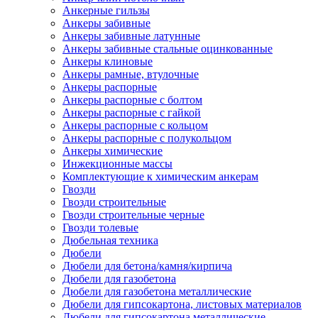
Анкерные гильзы
Анкеры забивные
Анкеры забивные латунные
Анкеры забивные стальные оцинкованные
Анкеры клиновые
Анкеры рамные, втулочные
Анкеры распорные
Анкеры распорные с болтом
Анкеры распорные с гайкой
Анкеры распорные с кольцом
Анкеры распорные с полукольцом
Анкеры химические
Инжекционные массы
Комплектующие к химическим анкерам
Гвозди
Гвозди строительные
Гвозди строительные черные
Гвозди толевые
Дюбельная техника
Дюбели
Дюбели для бетона/камня/кирпича
Дюбели для газобетона
Дюбели для газобетона металлические
Дюбели для гипсокартона, листовых материалов
Дюбели для гипсокартона металлические