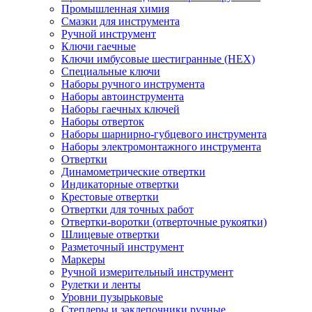
Промышленная химия
Смазки для инструмента
Ручной инструмент
Ключи гаечные
Ключи имбусовые шестигранные (HEX)
Специальные ключи
Наборы ручного инструмента
Наборы автоинструмента
Наборы гаечных ключей
Наборы отверток
Наборы шарнирно-губцевого инструмента
Наборы электромонтажного инструмента
Отвертки
Динамометрические отвертки
Индикаторные отвертки
Крестовые отвертки
Отвертки для точных работ
Отвертки-воротки (отверточные рукоятки)
Шлицевые отвертки
Разметочный инструмент
Маркеры
Ручной измерительный инструмент
Рулетки и ленты
Уровни пузырьковые
Степлеры и заклепочники ручные