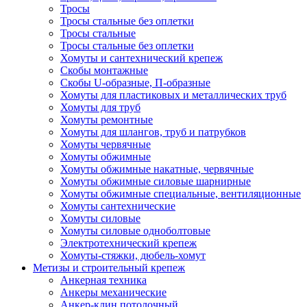
Тросы
Тросы стальные без оплетки
Тросы стальные
Тросы стальные без оплетки
Хомуты и сантехнический крепеж
Скобы монтажные
Скобы U-образные, П-образные
Хомуты для пластиковых и металлических труб
Хомуты для труб
Хомуты ремонтные
Хомуты для шлангов, труб и патрубков
Хомуты червячные
Хомуты обжимные
Хомуты обжимные накатные, червячные
Хомуты обжимные силовые шарнирные
Хомуты обжимные специальные, вентиляционные
Хомуты сантехнические
Хомуты силовые
Хомуты силовые одноболтовые
Электротехнический крепеж
Хомуты-стяжки, дюбель-хомут
Метизы и строительный крепеж
Анкерная техника
Анкеры механические
Анкер-клин потолочный