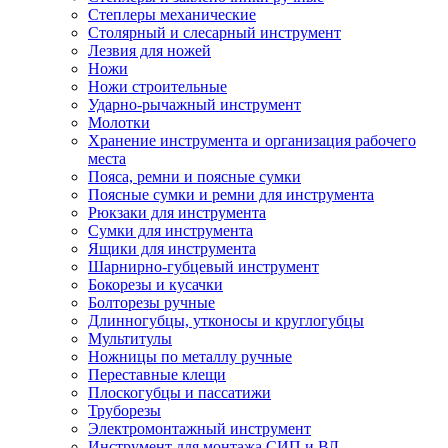
Степлеры механические
Столярный и слесарный инструмент
Лезвия для ножей
Ножи
Ножи строительные
Ударно-рычажный инструмент
Молотки
Хранение инструмента и организация рабочего
места
Пояса, ремни и поясные сумки
Поясные сумки и ремни для инструмента
Рюкзаки для инструмента
Сумки для инструмента
Ящики для инструмента
Шарнирно-губцевый инструмент
Бокорезы и кусачки
Болторезы ручные
Длинногубцы, утконосы и круглогубцы
Мультитулы
Ножницы по металлу ручные
Переставные клещи
Плоскогубцы и пассатижи
Труборезы
Электромонтажный инструмент
Инструмент для монтажа СИП и ВЛ