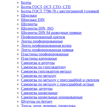
Болты
Болты ГОСТ, ОСТ, СТО, СТП
Болты ГОСТ 7798-70 с шестигранной головкой
Шпильки
Шпильки DIN
Шплинты
Шплинты DIN, ISO
Шплинты DIN 94 разводные прямые
Перфорированный крепеж
Ленты перфорированные
Лента перфорированная волна
Лента перфорированная прямая
Пластины перфорированные
Пластины крепежные
Саморезы и шурупы
Саморезы по гипсокартону
Саморезы гипсокартон-металл
Саморезы по металлу
Саморезы по металлу с прессшайбой и сверлом
Саморезы по металлу с прессшайбой острые
Саморезы, шурупы
Саморезы кровельные
Саморезы кровельные оцинкованные
Шурупы по бетону
Тросы, цепи, веревки, проволока