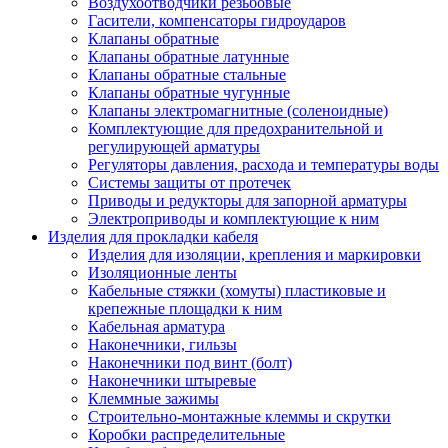
Воздухоотводчики резьбовые
Гасители, компенсаторы гидроударов
Клапаны обратные
Клапаны обратные латунные
Клапаны обратные стальные
Клапаны обратные чугунные
Клапаны электромагнитные (соленоидные)
Комплектующие для предохранительной и
регулирующей арматуры
Регуляторы давления, расхода и температуры воды
Системы защиты от протечек
Приводы и редукторы для запорной арматуры
Электроприводы и комплектующие к ним
Изделия для прокладки кабеля
Изделия для изоляции, крепления и маркировки
Изоляционные ленты
Кабельные стяжки (хомуты) пластиковые и
крепежные площадки к ним
Кабельная арматура
Наконечники, гильзы
Наконечники под винт (болт)
Наконечники штыревые
Клеммные зажимы
Строительно-монтажные клеммы и скрутки
Коробки распределительные