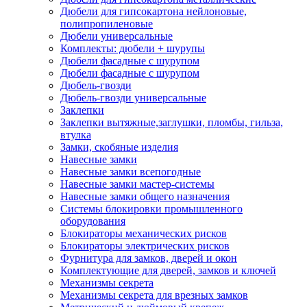
Дюбели для гипсокартона нейлоновые,
полипропиленовые
Дюбели универсальные
Комплекты: дюбели + шурупы
Дюбели фасадные с шурупом
Дюбели фасадные с шурупом
Дюбель-гвозди
Дюбель-гвозди универсальные
Заклепки
Заклепки вытяжные,заглушки, пломбы, гильза,
втулка
Замки, скобяные изделия
Навесные замки
Навесные замки всепогодные
Навесные замки мастер-системы
Навесные замки общего назначения
Системы блокировки промышленного
оборудования
Блокираторы механических рисков
Блокираторы электрических рисков
Фурнитура для замков, дверей и окон
Комплектующие для дверей, замков и ключей
Механизмы секрета
Механизмы секрета для врезных замков