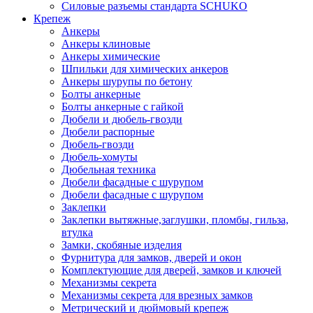
Силовые разъемы стандарта SCHUKO
Крепеж
Анкеры
Анкеры клиновые
Анкеры химические
Шпильки для химических анкеров
Анкеры шурупы по бетону
Болты анкерные
Болты анкерные с гайкой
Дюбели и дюбель-гвозди
Дюбели распорные
Дюбель-гвозди
Дюбель-хомуты
Дюбельная техника
Дюбели фасадные с шурупом
Дюбели фасадные с шурупом
Заклепки
Заклепки вытяжные,заглушки, пломбы, гильза,
втулка
Замки, скобяные изделия
Фурнитура для замков, дверей и окон
Комплектующие для дверей, замков и ключей
Механизмы секрета
Механизмы секрета для врезных замков
Метрический и дюймовый крепеж