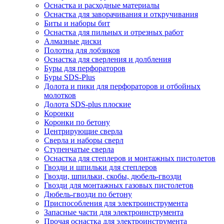
Оснастка и расходные материалы
Оснастка для заворачивания и откручивания
Биты и наборы бит
Оснастка для пильных и отрезных работ
Алмазные диски
Полотна для лобзиков
Оснастка для сверления и долбления
Буры для перфораторов
Буры SDS-Plus
Долота и пики для перфораторов и отбойных
молотков
Долота SDS-plus плоские
Коронки
Коронки по бетону
Центрирующие сверла
Сверла и наборы сверл
Ступенчатые сверла
Оснастка для степлеров и монтажных пистолетов
Гвозди и шпильки для степлеров
Гвозди, шпильки, скобы, дюбель-гвозди
Гвозди для монтажных газовых пистолетов
Дюбель-гвозди по бетону
Приспособления для электроинструмента
Запасные части для электроинструмента
Прочая оснастка для электроинструмента