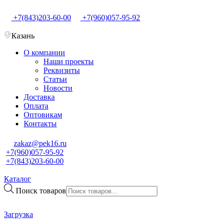
+7(843)203-60-00
+7(960)057-95-92
Казань
О компании
Наши проекты
Реквизиты
Статьи
Новости
Доставка
Оплата
Оптовикам
Контакты
zakaz@pek16.ru
+7(960)057-95-92
+7(843)203-60-00
Каталог
Поиск товаров
Загрузка