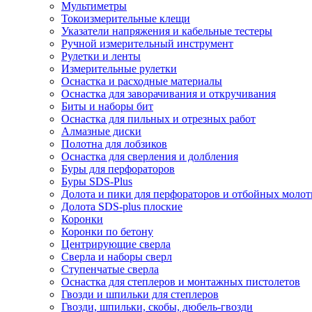
Мультиметры
Токоизмерительные клещи
Указатели напряжения и кабельные тестеры
Ручной измерительный инструмент
Рулетки и ленты
Измерительные рулетки
Оснастка и расходные материалы
Оснастка для заворачивания и откручивания
Биты и наборы бит
Оснастка для пильных и отрезных работ
Алмазные диски
Полотна для лобзиков
Оснастка для сверления и долбления
Буры для перфораторов
Буры SDS-Plus
Долота и пики для перфораторов и отбойных молот
Долота SDS-plus плоские
Коронки
Коронки по бетону
Центрирующие сверла
Сверла и наборы сверл
Ступенчатые сверла
Оснастка для степлеров и монтажных пистолетов
Гвозди и шпильки для степлеров
Гвозди, шпильки, скобы, дюбель-гвозди