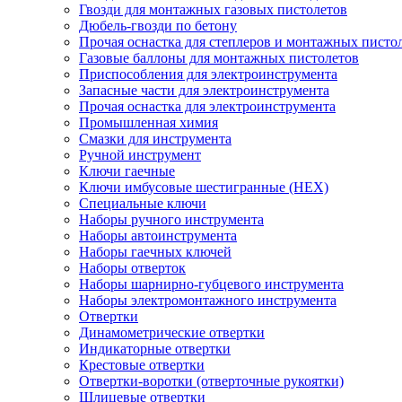
Гвозди для монтажных газовых пистолетов
Дюбель-гвозди по бетону
Прочая оснастка для степлеров и монтажных писто
Газовые баллоны для монтажных пистолетов
Приспособления для электроинструмента
Запасные части для электроинструмента
Прочая оснастка для электроинструмента
Промышленная химия
Смазки для инструмента
Ручной инструмент
Ключи гаечные
Ключи имбусовые шестигранные (HEX)
Специальные ключи
Наборы ручного инструмента
Наборы автоинструмента
Наборы гаечных ключей
Наборы отверток
Наборы шарнирно-губцевого инструмента
Наборы электромонтажного инструмента
Отвертки
Динамометрические отвертки
Индикаторные отвертки
Крестовые отвертки
Отвертки-воротки (отверточные рукоятки)
Шлицевые отвертки