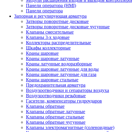
Модули расширения входов и выходов контроллеро
Панели оператора (HMI)
Панели оператора
Запорная и регулирующая арматура
Затворы поворотные дисковые
Затворы поворотные дисковые чугунные
Клапаны смесительные
Клапаны 3-х ходовые
Коллекторы распределительные
Шкафы коллекторные
Краны шаровые
Краны шаровые латунные
Краны латунные водоразборные
Краны шаровые латунные для воды
Краны шаровые латунные для газа
Краны шаровые стальные
Предохранительная арматура
Воздухоотводчики и сепараторы воздуха
Воздухоотводчики резьбовые
Гасители, компенсаторы гидроударов
Клапаны обратные
Клапаны обратные латунные
Клапаны обратные стальные
Клапаны обратные чугунные
Клапаны электромагнитные (соленоидные)