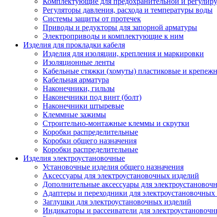
Комплектующие для предохранительной и регулир
Регуляторы давления, расхода и температуры воды
Системы защиты от протечек
Приводы и редукторы для запорной арматуры
Электроприводы и комплектующие к ним
Изделия для прокладки кабеля
Изделия для изоляции, крепления и маркировки
Изоляционные ленты
Кабельные стяжки (хомуты) пластиковые и крепеж
Кабельная арматура
Наконечники, гильзы
Наконечники под винт (болт)
Наконечники штыревые
Клеммные зажимы
Строительно-монтажные клеммы и скрутки
Коробки распределительные
Коробки общего назначения
Коробки распределительные
Изделия электроустановочные
Установочные изделия общего назначения
Аксессуары для электроустановочных изделий
Дополнительные аксессуары для электроустановоч
Адаптеры и переходники для электроустановочных
Заглушки для электроустановочных изделий
Индикаторы и рассеиватели для электроустановочн