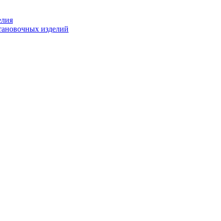
елия
становочных изделий