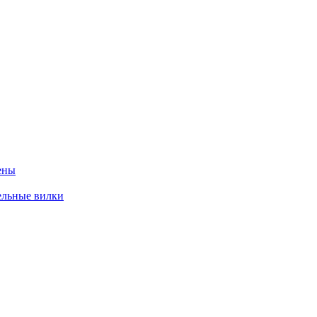
ены
ельные вилки