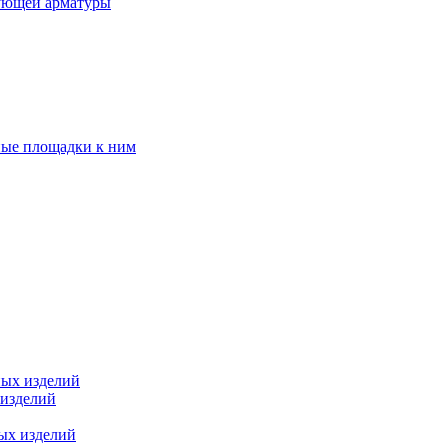
ующей арматуры
ные площадки к ним
ных изделий
 изделий
ых изделий