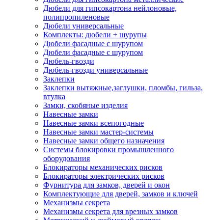
Дюбели для гипсокартона нейлоновые,
полипропиленовые
Дюбели универсальные
Комплекты: дюбели + шурупы
Дюбели фасадные с шурупом
Дюбели фасадные с шурупом
Дюбель-гвозди
Дюбель-гвозди универсальные
Заклепки
Заклепки вытяжные,заглушки, пломбы, гильза,
втулка
Замки, скобяные изделия
Навесные замки
Навесные замки всепогодные
Навесные замки мастер-системы
Навесные замки общего назначения
Системы блокировки промышленного
оборудования
Блокираторы механических рисков
Блокираторы электрических рисков
Фурнитура для замков, дверей и окон
Комплектующие для дверей, замков и ключей
Механизмы секрета
Механизмы секрета для врезных замков