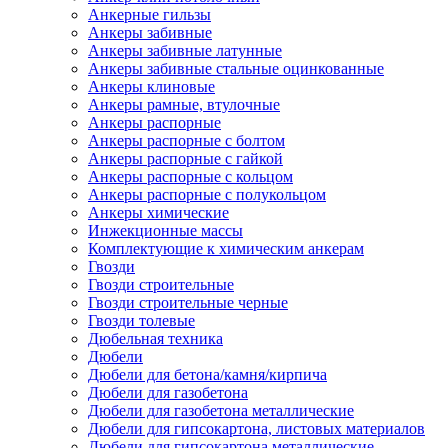
Анкерные гильзы
Анкеры забивные
Анкеры забивные латунные
Анкеры забивные стальные оцинкованные
Анкеры клиновые
Анкеры рамные, втулочные
Анкеры распорные
Анкеры распорные с болтом
Анкеры распорные с гайкой
Анкеры распорные с кольцом
Анкеры распорные с полукольцом
Анкеры химические
Инжекционные массы
Комплектующие к химическим анкерам
Гвозди
Гвозди строительные
Гвозди строительные черные
Гвозди толевые
Дюбельная техника
Дюбели
Дюбели для бетона/камня/кирпича
Дюбели для газобетона
Дюбели для газобетона металлические
Дюбели для гипсокартона, листовых материалов
Дюбели для гипсокартона металлические