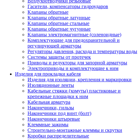
Воздухоотводчики резьбовые
Гасители, компенсаторы гидроударов
Клапаны обратные
Клапаны обратные латунные
Клапаны обратные стальные
Клапаны обратные чугунные
Клапаны электромагнитные (соленоидные)
Комплектующие для предохранительной и
регулирующей арматуры
Регуляторы давления, расхода и температуры воды
Системы защиты от протечек
Приводы и редукторы для запорной арматуры
Электроприводы и комплектующие к ним
Изделия для прокладки кабеля
Изделия для изоляции, крепления и маркировки
Изоляционные ленты
Кабельные стяжки (хомуты) пластиковые и
крепежные площадки к ним
Кабельная арматура
Наконечники, гильзы
Наконечники под винт (болт)
Наконечники штыревые
Клеммные зажимы
Строительно-монтажные клеммы и скрутки
Коробки распределительные