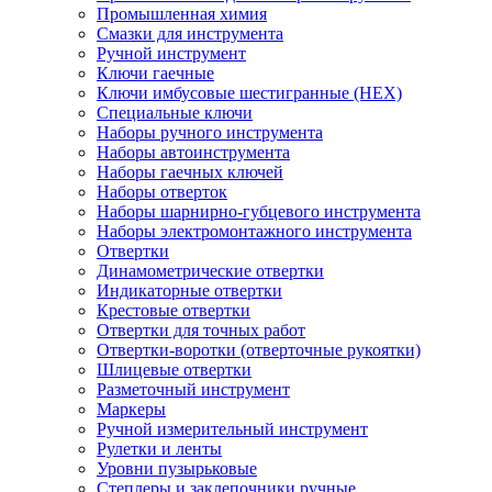
Промышленная химия
Смазки для инструмента
Ручной инструмент
Ключи гаечные
Ключи имбусовые шестигранные (HEX)
Специальные ключи
Наборы ручного инструмента
Наборы автоинструмента
Наборы гаечных ключей
Наборы отверток
Наборы шарнирно-губцевого инструмента
Наборы электромонтажного инструмента
Отвертки
Динамометрические отвертки
Индикаторные отвертки
Крестовые отвертки
Отвертки для точных работ
Отвертки-воротки (отверточные рукоятки)
Шлицевые отвертки
Разметочный инструмент
Маркеры
Ручной измерительный инструмент
Рулетки и ленты
Уровни пузырьковые
Степлеры и заклепочники ручные