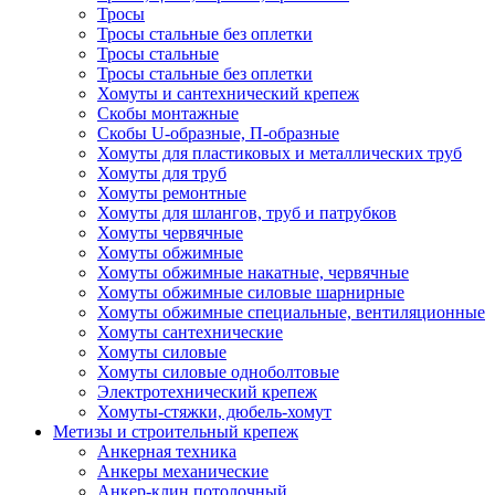
Тросы
Тросы стальные без оплетки
Тросы стальные
Тросы стальные без оплетки
Хомуты и сантехнический крепеж
Скобы монтажные
Скобы U-образные, П-образные
Хомуты для пластиковых и металлических труб
Хомуты для труб
Хомуты ремонтные
Хомуты для шлангов, труб и патрубков
Хомуты червячные
Хомуты обжимные
Хомуты обжимные накатные, червячные
Хомуты обжимные силовые шарнирные
Хомуты обжимные специальные, вентиляционные
Хомуты сантехнические
Хомуты силовые
Хомуты силовые одноболтовые
Электротехнический крепеж
Хомуты-стяжки, дюбель-хомут
Метизы и строительный крепеж
Анкерная техника
Анкеры механические
Анкер-клин потолочный