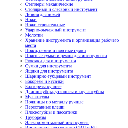
Степлеры механические
Столярный и слесарный инструмент
Лезвия для ножей
Ножи
Ножи строительные
Ударно-рычажный инструмент
Молотки
Хранение инструмента и организация рабочего
места
Пояса, ремни и поясные сумки
Поясные сумки и ремни для инструмента
Рюкзаки для инструмента
Сумки для инструмента
Ящики для инструмента
Шарнирно-губцевый инструмент
Бокорезы и кусачки
Болторезы ручные
Длинногубцы, утконосы и круглогубцы
Мультитулы
Ножницы по металлу ручные
Переставные клещи
Плоскогубцы и пассатижи
Труборезы
Электромонтажный инструмент
Инструмент для монтажа СИП и ВЛ