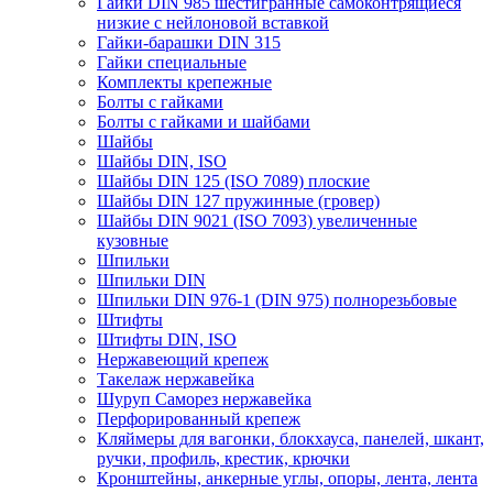
Гайки DIN 985 шестигранные самоконтрящиеся
низкие с нейлоновой вставкой
Гайки-барашки DIN 315
Гайки специальные
Комплекты крепежные
Болты с гайками
Болты с гайками и шайбами
Шайбы
Шайбы DIN, ISO
Шайбы DIN 125 (ISO 7089) плоские
Шайбы DIN 127 пружинные (гровер)
Шайбы DIN 9021 (ISO 7093) увеличенные
кузовные
Шпильки
Шпильки DIN
Шпильки DIN 976-1 (DIN 975) полнорезьбовые
Штифты
Штифты DIN, ISO
Нержавеющий крепеж
Такелаж нержавейка
Шуруп Саморез нержавейка
Перфорированный крепеж
Кляймеры для вагонки, блокхауса, панелей, шкант,
ручки, профиль, крестик, крючки
Кронштейны, анкерные углы, опоры, лента, лента