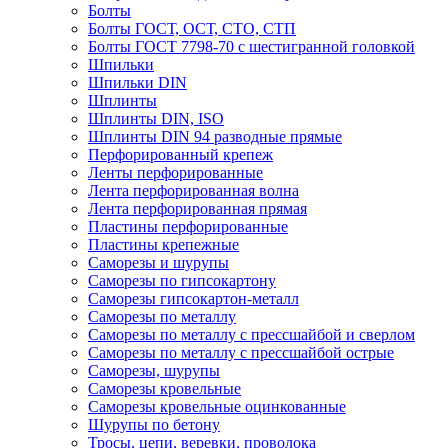
Болты
Болты ГОСТ, ОСТ, СТО, СТП
Болты ГОСТ 7798-70 с шестигранной головкой
Шпильки
Шпильки DIN
Шплинты
Шплинты DIN, ISO
Шплинты DIN 94 разводные прямые
Перфорированный крепеж
Ленты перфорированные
Лента перфорированная волна
Лента перфорированная прямая
Пластины перфорированные
Пластины крепежные
Саморезы и шурупы
Саморезы по гипсокартону
Саморезы гипсокартон-металл
Саморезы по металлу
Саморезы по металлу с прессшайбой и сверлом
Саморезы по металлу с прессшайбой острые
Саморезы, шурупы
Саморезы кровельные
Саморезы кровельные оцинкованные
Шурупы по бетону
Тросы, цепи, веревки, проволока