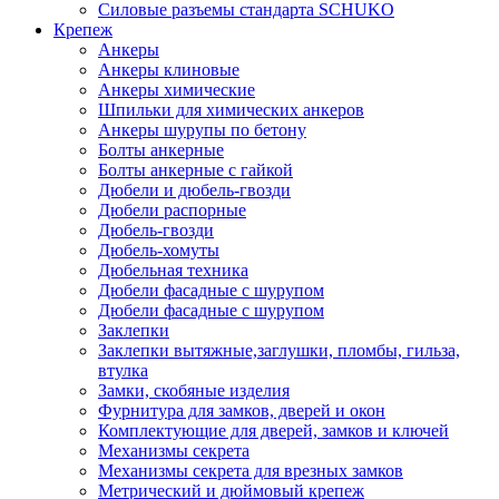
Силовые разъемы стандарта SCHUKO
Крепеж
Анкеры
Анкеры клиновые
Анкеры химические
Шпильки для химических анкеров
Анкеры шурупы по бетону
Болты анкерные
Болты анкерные с гайкой
Дюбели и дюбель-гвозди
Дюбели распорные
Дюбель-гвозди
Дюбель-хомуты
Дюбельная техника
Дюбели фасадные с шурупом
Дюбели фасадные с шурупом
Заклепки
Заклепки вытяжные,заглушки, пломбы, гильза,
втулка
Замки, скобяные изделия
Фурнитура для замков, дверей и окон
Комплектующие для дверей, замков и ключей
Механизмы секрета
Механизмы секрета для врезных замков
Метрический и дюймовый крепеж