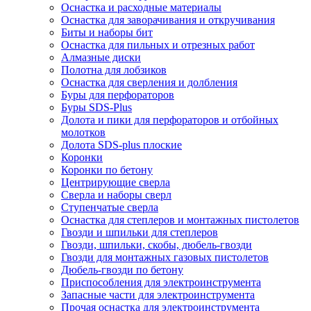
Оснастка и расходные материалы
Оснастка для заворачивания и откручивания
Биты и наборы бит
Оснастка для пильных и отрезных работ
Алмазные диски
Полотна для лобзиков
Оснастка для сверления и долбления
Буры для перфораторов
Буры SDS-Plus
Долота и пики для перфораторов и отбойных
молотков
Долота SDS-plus плоские
Коронки
Коронки по бетону
Центрирующие сверла
Сверла и наборы сверл
Ступенчатые сверла
Оснастка для степлеров и монтажных пистолетов
Гвозди и шпильки для степлеров
Гвозди, шпильки, скобы, дюбель-гвозди
Гвозди для монтажных газовых пистолетов
Дюбель-гвозди по бетону
Приспособления для электроинструмента
Запасные части для электроинструмента
Прочая оснастка для электроинструмента