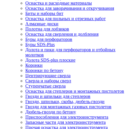
Оснастка и расходные материалы
Оснастка для заворачивания и откручивания
Биты и наборы бит
Оснастка для пильных и отрезных работ
Алмазные диски
Полотна для лобзиков
Оснастка для сверления и долбления
Буры для перфораторов
Буры SDS-Plus
Долота и пики для перфораторов и отбойных
молотков
Долота SDS-plus плоские
Коронки
Коронки по бетону
Центрирующие сверла
Сверла и наборы сверл
Ступенчатые сверла
Оснастка для степлеров и монтажных пистолетов
Гвозди и шпильки для степлеров
Гвозди, шпильки, скобы, дюбель-гвозди
Гвозди для монтажных газовых пистолетов
Дюбель-гвозди по бетону
Приспособления для электроинструмента
Запасные части для электроинструмента
Прочая оснастка для электроинструмента