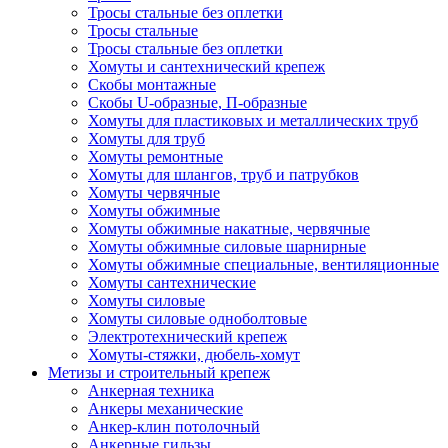
Тросы стальные без оплетки
Тросы стальные
Тросы стальные без оплетки
Хомуты и сантехнический крепеж
Скобы монтажные
Скобы U-образные, П-образные
Хомуты для пластиковых и металлических труб
Хомуты для труб
Хомуты ремонтные
Хомуты для шлангов, труб и патрубков
Хомуты червячные
Хомуты обжимные
Хомуты обжимные накатные, червячные
Хомуты обжимные силовые шарнирные
Хомуты обжимные специальные, вентиляционные
Хомуты сантехнические
Хомуты силовые
Хомуты силовые одноболтовые
Электротехнический крепеж
Хомуты-стяжки, дюбель-хомут
Метизы и строительный крепеж
Анкерная техника
Анкеры механические
Анкер-клин потолочный
Анкерные гильзы