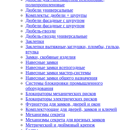
полипропиленовые
Дюбели универсальные
Комплекты: дюбели + шурупы
Дюбели фасадные с шурупом
Дюбели фасадные с шурупом
Дюбель-гвозди
Дюбель-гвозди универсальные
Заклепки
Заклепки вытяжные,заглушки, пломбы, гильза,
втулка
Замки, скобяные изделия
Навесные замки
Навесные замки всепогодные
Навесные замки мастер-системы
Навесные замки общего назначения
Системы блокировки промышленного
оборудования
Блокираторы механических рисков
Блокираторы электрических рисков
Фурнитура для замков, дверей и окон
Комплектующие для дверей, замков и ключей
Механизмы секрета
Механизмы секрета для врезных замков
Метрический и дюймовый крепеж