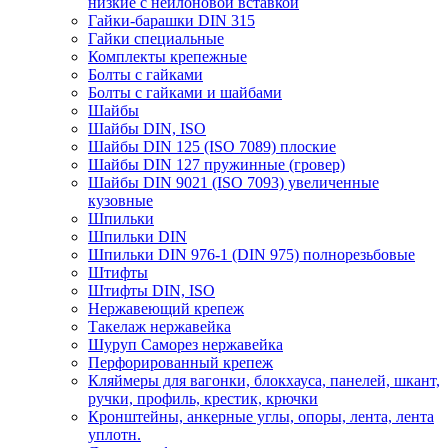
низкие с нейлоновой вставкой
Гайки-барашки DIN 315
Гайки специальные
Комплекты крепежные
Болты с гайками
Болты с гайками и шайбами
Шайбы
Шайбы DIN, ISO
Шайбы DIN 125 (ISO 7089) плоские
Шайбы DIN 127 пружинные (гровер)
Шайбы DIN 9021 (ISO 7093) увеличенные
кузовные
Шпильки
Шпильки DIN
Шпильки DIN 976-1 (DIN 975) полнорезьбовые
Штифты
Штифты DIN, ISO
Нержавеющий крепеж
Такелаж нержавейка
Шуруп Саморез нержавейка
Перфорированный крепеж
Кляймеры для вагонки, блокхауса, панелей, шкант,
ручки, профиль, крестик, крючки
Кронштейны, анкерные углы, опоры, лента, лента
уплотн.