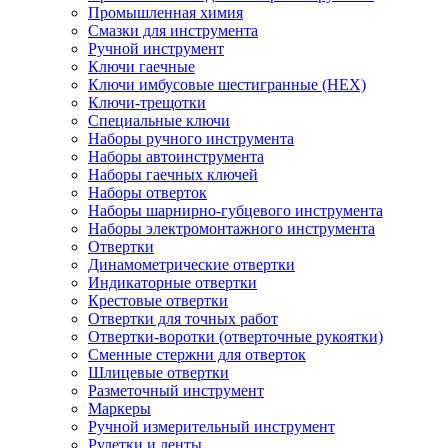
Промышленная химия
Смазки для инструмента
Ручной инструмент
Ключи гаечные
Ключи имбусовые шестигранные (HEX)
Ключи-трещотки
Специальные ключи
Наборы ручного инструмента
Наборы автоинструмента
Наборы гаечных ключей
Наборы отверток
Наборы шарнирно-губцевого инструмента
Наборы электромонтажного инструмента
Отвертки
Динамометрические отвертки
Индикаторные отвертки
Крестовые отвертки
Отвертки для точных работ
Отвертки-воротки (отверточные рукоятки)
Сменные стержни для отверток
Шлицевые отвертки
Разметочный инструмент
Маркеры
Ручной измерительный инструмент
Рулетки и ленты