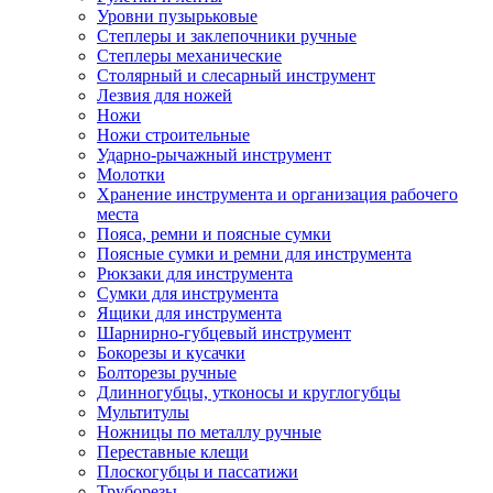
Уровни пузырьковые
Степлеры и заклепочники ручные
Степлеры механические
Столярный и слесарный инструмент
Лезвия для ножей
Ножи
Ножи строительные
Ударно-рычажный инструмент
Молотки
Хранение инструмента и организация рабочего
места
Пояса, ремни и поясные сумки
Поясные сумки и ремни для инструмента
Рюкзаки для инструмента
Сумки для инструмента
Ящики для инструмента
Шарнирно-губцевый инструмент
Бокорезы и кусачки
Болторезы ручные
Длинногубцы, утконосы и круглогубцы
Мультитулы
Ножницы по металлу ручные
Переставные клещи
Плоскогубцы и пассатижи
Труборезы