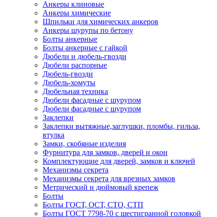
Анкеры клиновые
Анкеры химические
Шпильки для химических анкеров
Анкеры шурупы по бетону
Болты анкерные
Болты анкерные с гайкой
Дюбели и дюбель-гвозди
Дюбели распорные
Дюбель-гвозди
Дюбель-хомуты
Дюбельная техника
Дюбели фасадные с шурупом
Дюбели фасадные с шурупом
Заклепки
Заклепки вытяжные,заглушки, пломбы, гильза,
втулка
Замки, скобяные изделия
Фурнитура для замков, дверей и окон
Комплектующие для дверей, замков и ключей
Механизмы секрета
Механизмы секрета для врезных замков
Метрический и дюймовый крепеж
Болты
Болты ГОСТ, ОСТ, СТО, СТП
Болты ГОСТ 7798-70 с шестигранной головкой