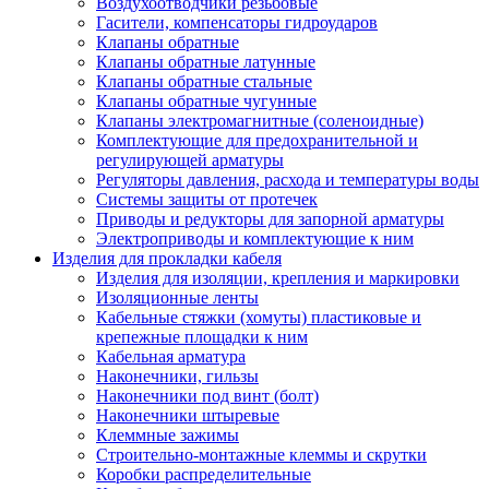
Воздухоотводчики резьбовые
Гасители, компенсаторы гидроударов
Клапаны обратные
Клапаны обратные латунные
Клапаны обратные стальные
Клапаны обратные чугунные
Клапаны электромагнитные (соленоидные)
Комплектующие для предохранительной и
регулирующей арматуры
Регуляторы давления, расхода и температуры воды
Системы защиты от протечек
Приводы и редукторы для запорной арматуры
Электроприводы и комплектующие к ним
Изделия для прокладки кабеля
Изделия для изоляции, крепления и маркировки
Изоляционные ленты
Кабельные стяжки (хомуты) пластиковые и
крепежные площадки к ним
Кабельная арматура
Наконечники, гильзы
Наконечники под винт (болт)
Наконечники штыревые
Клеммные зажимы
Строительно-монтажные клеммы и скрутки
Коробки распределительные