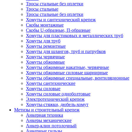
Тросы стальные без оплетки
Тросы стальные
Тросы стальные без оплетки
Хомуты и сантехнический крепеж
Скобы монтажные
Скобы U-образные, П-образные
Хомуты для пластиковых и металлических труб
Хомуты для труб
Хомуты ремонтные
Хомуты для шлангов, труб и патрубков
Хомуты червячные
Хомуты обжимные
Хомуты обжимные накатные, червячные
Хомуты обжимные силовые шарнирные
Хомуты обжимные специальные, вентиляционные
Хомуты сантехнические
Хомуты силовые
Хомуты силовые одноболтовые
Электротехнический крепеж
Хомуты-стяжки, дюбель-хомут
Метизы и строительный крепеж
Анкерная техника
Анкеры механические
Анкер-клин потолочный
Анкерные гильзы