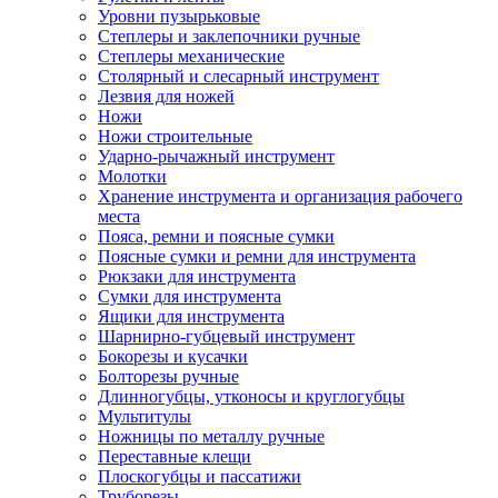
Уровни пузырьковые
Степлеры и заклепочники ручные
Степлеры механические
Столярный и слесарный инструмент
Лезвия для ножей
Ножи
Ножи строительные
Ударно-рычажный инструмент
Молотки
Хранение инструмента и организация рабочего
места
Пояса, ремни и поясные сумки
Поясные сумки и ремни для инструмента
Рюкзаки для инструмента
Сумки для инструмента
Ящики для инструмента
Шарнирно-губцевый инструмент
Бокорезы и кусачки
Болторезы ручные
Длинногубцы, утконосы и круглогубцы
Мультитулы
Ножницы по металлу ручные
Переставные клещи
Плоскогубцы и пассатижи
Труборезы