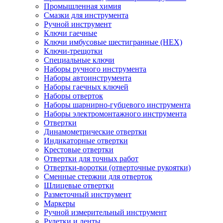
Промышленная химия
Смазки для инструмента
Ручной инструмент
Ключи гаечные
Ключи имбусовые шестигранные (HEX)
Ключи-трещотки
Специальные ключи
Наборы ручного инструмента
Наборы автоинструмента
Наборы гаечных ключей
Наборы отверток
Наборы шарнирно-губцевого инструмента
Наборы электромонтажного инструмента
Отвертки
Динамометрические отвертки
Индикаторные отвертки
Крестовые отвертки
Отвертки для точных работ
Отвертки-воротки (отверточные рукоятки)
Сменные стержни для отверток
Шлицевые отвертки
Разметочный инструмент
Маркеры
Ручной измерительный инструмент
Рулетки и ленты