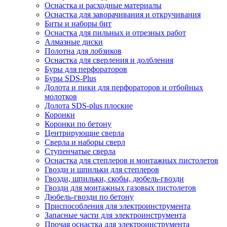
Оснастка и расходные материалы
Оснастка для заворачивания и откручивания
Биты и наборы бит
Оснастка для пильных и отрезных работ
Алмазные диски
Полотна для лобзиков
Оснастка для сверления и долбления
Буры для перфораторов
Буры SDS-Plus
Долота и пики для перфораторов и отбойных
молотков
Долота SDS-plus плоские
Коронки
Коронки по бетону
Центрирующие сверла
Сверла и наборы сверл
Ступенчатые сверла
Оснастка для степлеров и монтажных пистолетов
Гвозди и шпильки для степлеров
Гвозди, шпильки, скобы, дюбель-гвозди
Гвозди для монтажных газовых пистолетов
Дюбель-гвозди по бетону
Приспособления для электроинструмента
Запасные части для электроинструмента
Прочая оснастка для электроинструмента