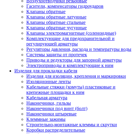
Воздухоотводчики резьбовые
Гасители, компенсаторы гидроударов
Клапаны обратные
Клапаны обратные латунные
Клапаны обратные стальные
Клапаны обратные чугунные
Клапаны электромагнитные (соленоидные)
Комплектующие для предохранительной и
регулирующей арматуры
Регуляторы давления, расхода и температуры воды
Системы защиты от протечек
Приводы и редукторы для запорной арматуры
Электроприводы и комплектующие к ним
Изделия для прокладки кабеля
Изделия для изоляции, крепления и маркировки
Изоляционные ленты
Кабельные стяжки (хомуты) пластиковые и
крепежные площадки к ним
Кабельная арматура
Наконечники, гильзы
Наконечники под винт (болт)
Наконечники штыревые
Клеммные зажимы
Строительно-монтажные клеммы и скрутки
Коробки распределительные