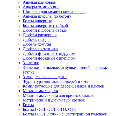
Анкеры клиновые
Анкеры химические
Шпильки для химических анкеров
Анкеры шурупы по бетону
Болты анкерные
Болты анкерные с гайкой
Дюбели и дюбель-гвозди
Дюбели распорные
Дюбель-гвозди
Дюбель-хомуты
Дюбельная техника
Дюбели фасадные с шурупом
Дюбели фасадные с шурупом
Заклепки
Заклепки вытяжные,заглушки, пломбы, гильза,
втулка
Замки, скобяные изделия
Фурнитура для замков, дверей и окон
Комплектующие для дверей, замков и ключей
Механизмы секрета
Механизмы секрета для врезных замков
Метрический и дюймовый крепеж
Болты
Болты ГОСТ, ОСТ, СТО, СТП
Болты ГОСТ 7798-70 с шестигранной головкой