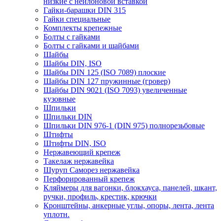
низкие с нейлоновой вставкой
Гайки-барашки DIN 315
Гайки специальные
Комплекты крепежные
Болты с гайками
Болты с гайками и шайбами
Шайбы
Шайбы DIN, ISO
Шайбы DIN 125 (ISO 7089) плоские
Шайбы DIN 127 пружинные (гровер)
Шайбы DIN 9021 (ISO 7093) увеличенные
кузовные
Шпильки
Шпильки DIN
Шпильки DIN 976-1 (DIN 975) полнорезьбовые
Штифты
Штифты DIN, ISO
Нержавеющий крепеж
Такелаж нержавейка
Шуруп Саморез нержавейка
Перфорированный крепеж
Кляймеры для вагонки, блокхауса, панелей, шкант,
ручки, профиль, крестик, крючки
Кронштейны, анкерные углы, опоры, лента, лента
уплотн.