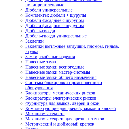
полипропиленовые
Дюбели универсальные
Комплекты: дюбели + шурупы
Дюбели фасадные с шурупом
Дюбели фасадные с шурупом
Дюбель-гвозди
Дюбель-гвозди универсальные
Заклепки
Заклепки вытяжные,заглушки, пломбы, гильза,
втулка
Замки, скобяные изделия
Навесные замки
Навесные замки всепогодные
Навесные замки мастер-системы
Навесные замки общего назначения
Системы блокировки промышленного
оборудования
Блокираторы механических рисков
Блокираторы электрических рисков
Фурнитура для замков, дверей и окон
Комплектующие для дверей, замков и ключей
Механизмы секрета
Механизмы секрета для врезных замков
Метрический и дюймовый крепеж