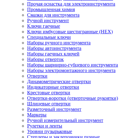
Прочая оснастка для электроинструмента
Промышленная химия
Смазки для инструмента
Ручной инструмент
Ключи гаечные
Ключи имбусовые шестигранные (HEX)
Специальные ключи
Наборы ручного инструмента
Наборы автоинструмента
Наборы гаечных ключей
Наборы отверток
Наборы шарнирно-губцевого инструмента
Наборы электромонтажного инструмента
Отвертки
Динамометрические отвертки
Индикаторные отвертки
Крестовые отвертки
Отвертки-воротки (отверточные рукоятки)
Шлицевые отвертки
Разметочный инструмент
Маркеры
Ручной измерительный инструмент
Рулетки и ленты
Уровни пузырьковые
Степлеры и заклепочники ручные