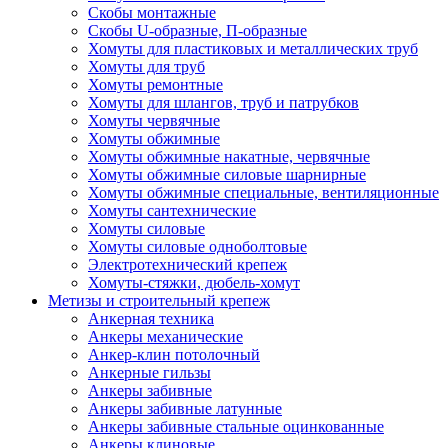
Скобы монтажные
Скобы U-образные, П-образные
Хомуты для пластиковых и металлических труб
Хомуты для труб
Хомуты ремонтные
Хомуты для шлангов, труб и патрубков
Хомуты червячные
Хомуты обжимные
Хомуты обжимные накатные, червячные
Хомуты обжимные силовые шарнирные
Хомуты обжимные специальные, вентиляционные
Хомуты сантехнические
Хомуты силовые
Хомуты силовые одноболтовые
Электротехнический крепеж
Хомуты-стяжки, дюбель-хомут
Метизы и строительный крепеж
Анкерная техника
Анкеры механические
Анкер-клин потолочный
Анкерные гильзы
Анкеры забивные
Анкеры забивные латунные
Анкеры забивные стальные оцинкованные
Анкеры клиновые