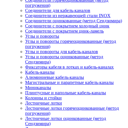
Соединители горячеоцинкованные (метод
погружения)
Соединители для кабель-каналов
Соединители из нержавеющей стали INOX
Соединители оцинкованные (метод Сендзимира)
Соединители с покрытием холодный цинк
Соединители с покрытием цинк-ламель
Углы и повороты
Углы и повороты горячеоцинкованные (метод
погружения)
Углы и повороты для кабель-каналов
Углы и повороты оцинкованные (метод
Сендзимира)
Фиксаторы кабеля в лотках и кабель-каналах
Кабель-каналы
Алюминиевые кабель-каналы
Магистральные и парапетные кабель-каналы
Миниканалы
Плинтусные и напольные кабель-каналы
Колонны и стойки
Лестничные лотки
Лестничные лотки горячеоцинкованные (метод
погружения)
Лестничные лотки оцинкованные (метод
Сендзимира)