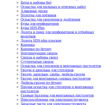
Биты и наборы бит
Оснастка для пильных и отрезных работ
Алмазные диски
Полотна для лобзиков
Оснастка для сверления и долбления
Буры для перфораторов
Буры SDS-Plus
Долота и пики для перфораторов и отбойных
молотков
Долота SDS-plus плоские
Коронки
Коронки по бетону
Центрирующие сверла
Сверла и наборы сверл
Ступенчатые сверла
Оснастка для степлеров и монтажных пистолетов
Гвозди и шпильки для степлеров
Гвозди, шпильки, скобы, дюбель-гвозди
Гвозди для монтажных газовых пистолетов
Дюбель-гвозди по бетону
Прочая оснастка для степлеров и монтажных
пистолетов
Газовые баллоны для монтажных пистолетов
Приспособления для электроинструмента
Запасные части для электроинструмента