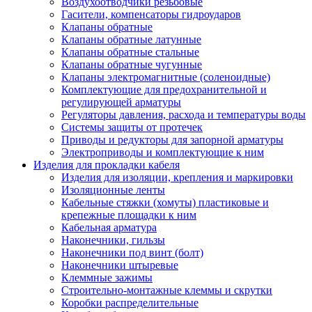
Воздухоотводчики резьбовые
Гасители, компенсаторы гидроударов
Клапаны обратные
Клапаны обратные латунные
Клапаны обратные стальные
Клапаны обратные чугунные
Клапаны электромагнитные (соленоидные)
Комплектующие для предохранительной и
регулирующей арматуры
Регуляторы давления, расхода и температуры воды
Системы защиты от протечек
Приводы и редукторы для запорной арматуры
Электроприводы и комплектующие к ним
Изделия для прокладки кабеля
Изделия для изоляции, крепления и маркировки
Изоляционные ленты
Кабельные стяжки (хомуты) пластиковые и
крепежные площадки к ним
Кабельная арматура
Наконечники, гильзы
Наконечники под винт (болт)
Наконечники штыревые
Клеммные зажимы
Строительно-монтажные клеммы и скрутки
Коробки распределительные