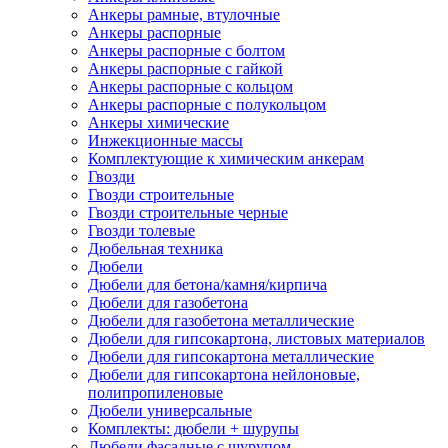
Анкеры рамные, втулочные
Анкеры распорные
Анкеры распорные с болтом
Анкеры распорные с гайкой
Анкеры распорные с кольцом
Анкеры распорные с полукольцом
Анкеры химические
Инжекционные массы
Комплектующие к химическим анкерам
Гвозди
Гвозди строительные
Гвозди строительные черные
Гвозди толевые
Дюбельная техника
Дюбели
Дюбели для бетона/камня/кирпича
Дюбели для газобетона
Дюбели для газобетона металлические
Дюбели для гипсокартона, листовых материалов
Дюбели для гипсокартона металлические
Дюбели для гипсокартона нейлоновые,
полипропиленовые
Дюбели универсальные
Комплекты: дюбели + шурупы
Дюбели фасадные с шурупом