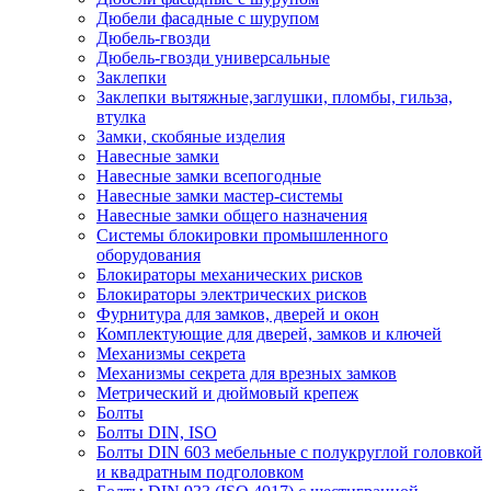
Дюбели фасадные с шурупом
Дюбель-гвозди
Дюбель-гвозди универсальные
Заклепки
Заклепки вытяжные,заглушки, пломбы, гильза,
втулка
Замки, скобяные изделия
Навесные замки
Навесные замки всепогодные
Навесные замки мастер-системы
Навесные замки общего назначения
Системы блокировки промышленного
оборудования
Блокираторы механических рисков
Блокираторы электрических рисков
Фурнитура для замков, дверей и окон
Комплектующие для дверей, замков и ключей
Механизмы секрета
Механизмы секрета для врезных замков
Метрический и дюймовый крепеж
Болты
Болты DIN, ISO
Болты DIN 603 мебельные с полукруглой головкой
и квадратным подголовком