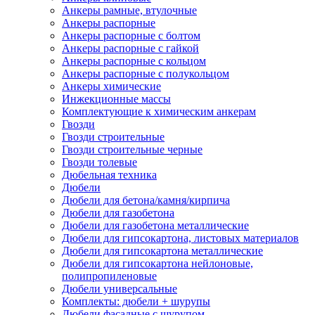
Анкеры рамные, втулочные
Анкеры распорные
Анкеры распорные с болтом
Анкеры распорные с гайкой
Анкеры распорные с кольцом
Анкеры распорные с полукольцом
Анкеры химические
Инжекционные массы
Комплектующие к химическим анкерам
Гвозди
Гвозди строительные
Гвозди строительные черные
Гвозди толевые
Дюбельная техника
Дюбели
Дюбели для бетона/камня/кирпича
Дюбели для газобетона
Дюбели для газобетона металлические
Дюбели для гипсокартона, листовых материалов
Дюбели для гипсокартона металлические
Дюбели для гипсокартона нейлоновые,
полипропиленовые
Дюбели универсальные
Комплекты: дюбели + шурупы
Дюбели фасадные с шурупом