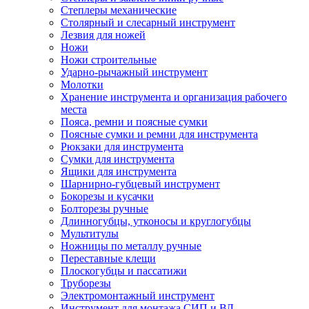
Степлеры механические
Столярный и слесарный инструмент
Лезвия для ножей
Ножи
Ножи строительные
Ударно-рычажный инструмент
Молотки
Хранение инструмента и организация рабочего
места
Пояса, ремни и поясные сумки
Поясные сумки и ремни для инструмента
Рюкзаки для инструмента
Сумки для инструмента
Ящики для инструмента
Шарнирно-губцевый инструмент
Бокорезы и кусачки
Болторезы ручные
Длинногубцы, утконосы и круглогубцы
Мультитулы
Ножницы по металлу ручные
Переставные клещи
Плоскогубцы и пассатижи
Труборезы
Электромонтажный инструмент
Инструмент для монтажа СИП и ВЛ