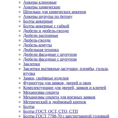
Анкеры клиновые
Анкеры химические
Шпильки для химических анкеров
Анкеры шурупы по бетону
Болты анкерные
Болты анкерные с гайкой
Дюбели и дюбель-гвозди
Дюбели распорные
Дюбель-гвозди
Дюбель-хомуты
Дюбельная техника
Дюбели фасадные с шурупом
Дюбели фасадные с шурупом
Заклепки
Заклепки вытяжные,заглушки, пломбы, гильза,
втулка
Замки, скобяные изделия
Фурнитура для замков, дверей и окон
Комплектующие для дверей, замков и ключей
Механизмы секрета
Механизмы секрета для врезных замков
Метрический и дюймовый крепеж
Болты
Болты ГОСТ, ОСТ, СТО, СТП
Болты ГОСТ 7798-70 с шестигранной головкой