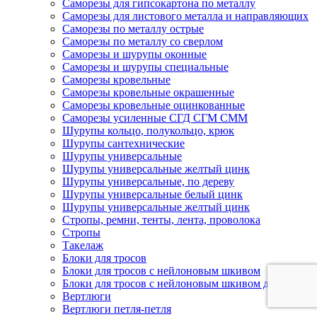
Саморезы для гипсокартона по металлу
Саморезы для листового металла и направляющих
Саморезы по металлу острые
Саморезы по металлу со сверлом
Саморезы и шурупы оконные
Саморезы и шурупы специальные
Саморезы кровельные
Саморезы кровельные окрашенные
Саморезы кровельные оцинкованные
Саморезы усиленные СГД СГМ СММ
Шурупы кольцо, полукольцо, крюк
Шурупы сантехнические
Шурупы универсальные
Шурупы универсальные желтый цинк
Шурупы универсальные, по дереву
Шурупы универсальные белый цинк
Шурупы универсальные желтый цинк
Стропы, ремни, тенты, лента, проволока
Стропы
Такелаж
Блоки для тросов
Блоки для тросов с нейлоновым шкивом
Блоки для тросов с нейлоновым шкивом двойные
Вертлюги
Вертлюги петля-петля