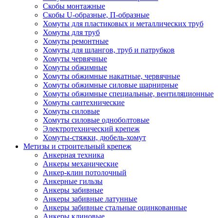
Скобы монтажные
Скобы U-образные, П-образные
Хомуты для пластиковых и металлических труб
Хомуты для труб
Хомуты ремонтные
Хомуты для шлангов, труб и патрубков
Хомуты червячные
Хомуты обжимные
Хомуты обжимные накатные, червячные
Хомуты обжимные силовые шарнирные
Хомуты обжимные специальные, вентиляционные
Хомуты сантехнические
Хомуты силовые
Хомуты силовые одноболтовые
Электротехнический крепеж
Хомуты-стяжки, дюбель-хомут
Метизы и строительный крепеж
Анкерная техника
Анкеры механические
Анкер-клин потолочный
Анкерные гильзы
Анкеры забивные
Анкеры забивные латунные
Анкеры забивные стальные оцинкованные
Анкеры клиновые