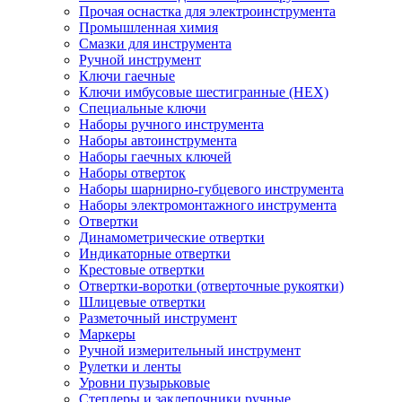
Прочая оснастка для электроинструмента
Промышленная химия
Смазки для инструмента
Ручной инструмент
Ключи гаечные
Ключи имбусовые шестигранные (HEX)
Специальные ключи
Наборы ручного инструмента
Наборы автоинструмента
Наборы гаечных ключей
Наборы отверток
Наборы шарнирно-губцевого инструмента
Наборы электромонтажного инструмента
Отвертки
Динамометрические отвертки
Индикаторные отвертки
Крестовые отвертки
Отвертки-воротки (отверточные рукоятки)
Шлицевые отвертки
Разметочный инструмент
Маркеры
Ручной измерительный инструмент
Рулетки и ленты
Уровни пузырьковые
Степлеры и заклепочники ручные