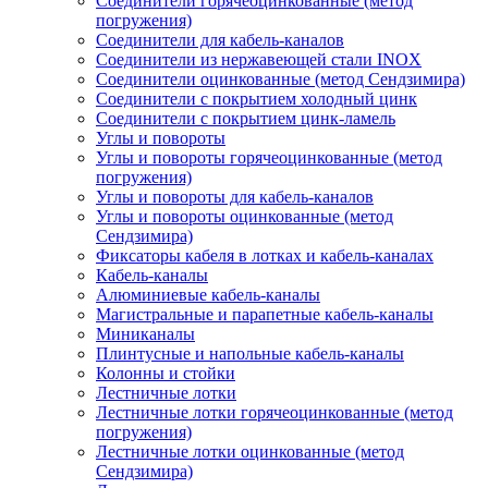
Соединители горячеоцинкованные (метод
погружения)
Соединители для кабель-каналов
Соединители из нержавеющей стали INOX
Соединители оцинкованные (метод Сендзимира)
Соединители с покрытием холодный цинк
Соединители с покрытием цинк-ламель
Углы и повороты
Углы и повороты горячеоцинкованные (метод
погружения)
Углы и повороты для кабель-каналов
Углы и повороты оцинкованные (метод
Сендзимира)
Фиксаторы кабеля в лотках и кабель-каналах
Кабель-каналы
Алюминиевые кабель-каналы
Магистральные и парапетные кабель-каналы
Миниканалы
Плинтусные и напольные кабель-каналы
Колонны и стойки
Лестничные лотки
Лестничные лотки горячеоцинкованные (метод
погружения)
Лестничные лотки оцинкованные (метод
Сендзимира)