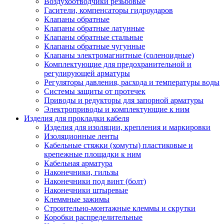
Воздухоотводчики резьбовые
Гасители, компенсаторы гидроударов
Клапаны обратные
Клапаны обратные латунные
Клапаны обратные стальные
Клапаны обратные чугунные
Клапаны электромагнитные (соленоидные)
Комплектующие для предохранительной и
регулирующей арматуры
Регуляторы давления, расхода и температуры воды
Системы защиты от протечек
Приводы и редукторы для запорной арматуры
Электроприводы и комплектующие к ним
Изделия для прокладки кабеля
Изделия для изоляции, крепления и маркировки
Изоляционные ленты
Кабельные стяжки (хомуты) пластиковые и
крепежные площадки к ним
Кабельная арматура
Наконечники, гильзы
Наконечники под винт (болт)
Наконечники штыревые
Клеммные зажимы
Строительно-монтажные клеммы и скрутки
Коробки распределительные