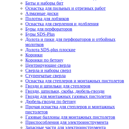
Биты и наборы бит
Оснастка для пильных и отрезных работ
Алмазные диски
Полотна для лобзиков
Оснастка для сверления и долбления
Буры для перфораторов
Буры SDS-Plus
Долота и пики для перфораторов и отбойных
молотков
Долота SDS-plus плоские
Коронки
Коронки по бетону
Центрирующие сверла
Сверла и наборы сверл
Ступенчатые сверла
Оснастка для степлеров и монтажных пистолетов
Гвозди и шпильки для степлеров
Гвозди, шпильки, скобы, дюбель-гвозди
Гвозди для монтажных газовых пистолетов
Дюбель-гвозди по бетону
Прочая оснастка для степлеров и монтажных
пистолетов
Газовые баллоны для монтажных пистолетов
Приспособления для электроинструмента
Запасные части для электроинструмента