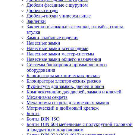
Дюбели фасадные с шурупом
Дюбель-гвозди
Дюбель-гвозди универсальные
Заклепки
Заклепки вытяжные,заглушки, пломбы, гильза,
втулка
Замки, скобяные изделия
Навесные замки
Навесные замки всепогодные
Навесные замки мастер-системы
Навесные замки общего назначения
Системы блокировки промышленного
оборудования
Блокираторы механических рисков
Блокираторы электрических рисков
Фурнитура для замков, дверей и окон
Комплектующие для дверей, замков и ключей
Механизмы секрета
Механизмы секрета для врезных замков
Метрический и дюймовый крепеж
Болты
Болты DIN, ISO
Болты DIN 603 мебельные с полукруглой головкой
и квадратным подголовком