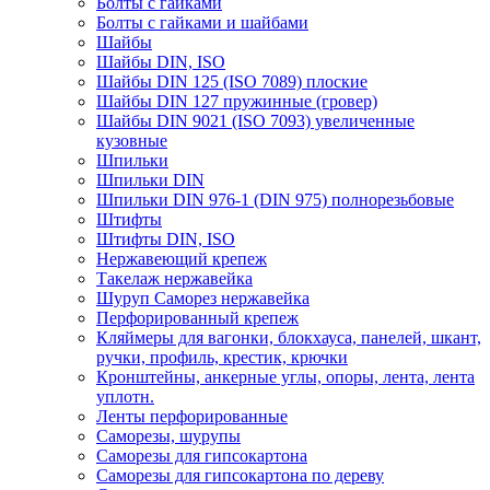
Болты с гайками
Болты с гайками и шайбами
Шайбы
Шайбы DIN, ISO
Шайбы DIN 125 (ISO 7089) плоские
Шайбы DIN 127 пружинные (гровер)
Шайбы DIN 9021 (ISO 7093) увеличенные
кузовные
Шпильки
Шпильки DIN
Шпильки DIN 976-1 (DIN 975) полнорезьбовые
Штифты
Штифты DIN, ISO
Нержавеющий крепеж
Такелаж нержавейка
Шуруп Саморез нержавейка
Перфорированный крепеж
Кляймеры для вагонки, блокхауса, панелей, шкант,
ручки, профиль, крестик, крючки
Кронштейны, анкерные углы, опоры, лента, лента
уплотн.
Ленты перфорированные
Саморезы, шурупы
Саморезы для гипсокартона
Саморезы для гипсокартона по дереву