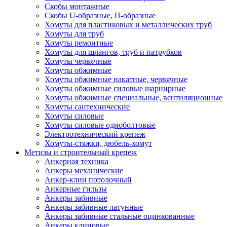
Скобы монтажные
Скобы U-образные, П-образные
Хомуты для пластиковых и металлических труб
Хомуты для труб
Хомуты ремонтные
Хомуты для шлангов, труб и патрубков
Хомуты червячные
Хомуты обжимные
Хомуты обжимные накатные, червячные
Хомуты обжимные силовые шарнирные
Хомуты обжимные специальные, вентиляционные
Хомуты сантехнические
Хомуты силовые
Хомуты силовые одноболтовые
Электротехнический крепеж
Хомуты-стяжки, дюбель-хомут
Метизы и строительный крепеж
Анкерная техника
Анкеры механические
Анкер-клин потолочный
Анкерные гильзы
Анкеры забивные
Анкеры забивные латунные
Анкеры забивные стальные оцинкованные
Анкеры клиновые