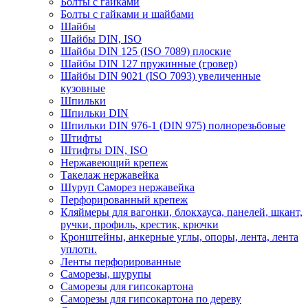
Болты с гайками
Болты с гайками и шайбами
Шайбы
Шайбы DIN, ISO
Шайбы DIN 125 (ISO 7089) плоские
Шайбы DIN 127 пружинные (гровер)
Шайбы DIN 9021 (ISO 7093) увеличенные
кузовные
Шпильки
Шпильки DIN
Шпильки DIN 976-1 (DIN 975) полнорезьбовые
Штифты
Штифты DIN, ISO
Нержавеющий крепеж
Такелаж нержавейка
Шуруп Саморез нержавейка
Перфорированный крепеж
Кляймеры для вагонки, блокхауса, панелей, шкант,
ручки, профиль, крестик, крючки
Кронштейны, анкерные углы, опоры, лента, лента
уплотн.
Ленты перфорированные
Саморезы, шурупы
Саморезы для гипсокартона
Саморезы для гипсокартона по дереву