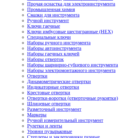
Прочая оснастка для электроинструмента
Промышленная химия
Смазки для инструмента
Ручной инструмент
Ключи гаечные
Ключи имбусовые шестигранные (HEX)
Специальные ключи
Наборы ручного инструмента
Наборы автоинструмента
Наборы гаечных ключей
Наборы отверток
Наборы шарнирно-губцевого инструмента
Наборы электромонтажного инструмента
Отвертки
Динамометрические отвертки
Индикаторные отвертки
Крестовые отвертки
Отвертки-воротки (отверточные рукоятки)
Шлицевые отвертки
Разметочный инструмент
Маркеры
Ручной измерительный инструмент
Рулетки и ленты
Уровни пузырьковые
Степлеры и заклепочники ручные