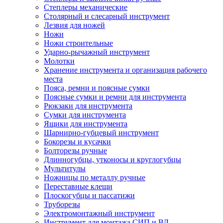
Степлеры механические
Столярный и слесарный инструмент
Лезвия для ножей
Ножи
Ножи строительные
Ударно-рычажный инструмент
Молотки
Хранение инструмента и организация рабочего
места
Пояса, ремни и поясные сумки
Поясные сумки и ремни для инструмента
Рюкзаки для инструмента
Сумки для инструмента
Ящики для инструмента
Шарнирно-губцевый инструмент
Бокорезы и кусачки
Болторезы ручные
Длинногубцы, утконосы и круглогубцы
Мультитулы
Ножницы по металлу ручные
Переставные клещи
Плоскогубцы и пассатижи
Труборезы
Электромонтажный инструмент
Инструмент для монтажа СИП и ВЛ