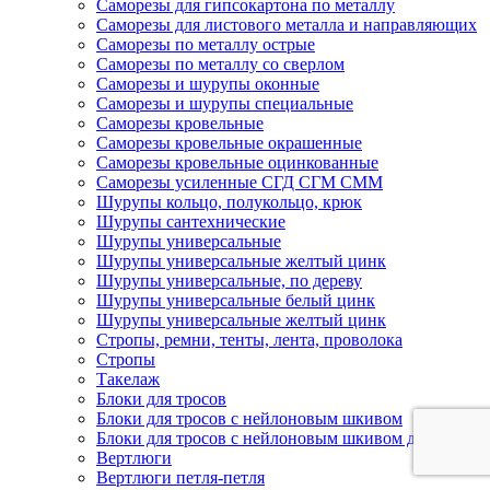
Саморезы для гипсокартона по металлу
Саморезы для листового металла и направляющих
Саморезы по металлу острые
Саморезы по металлу со сверлом
Саморезы и шурупы оконные
Саморезы и шурупы специальные
Саморезы кровельные
Саморезы кровельные окрашенные
Саморезы кровельные оцинкованные
Саморезы усиленные СГД СГМ СММ
Шурупы кольцо, полукольцо, крюк
Шурупы сантехнические
Шурупы универсальные
Шурупы универсальные желтый цинк
Шурупы универсальные, по дереву
Шурупы универсальные белый цинк
Шурупы универсальные желтый цинк
Стропы, ремни, тенты, лента, проволока
Стропы
Такелаж
Блоки для тросов
Блоки для тросов с нейлоновым шкивом
Блоки для тросов с нейлоновым шкивом двойные
Вертлюги
Вертлюги петля-петля