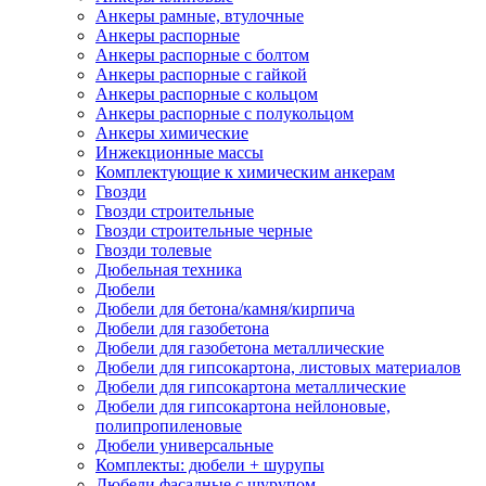
Анкеры рамные, втулочные
Анкеры распорные
Анкеры распорные с болтом
Анкеры распорные с гайкой
Анкеры распорные с кольцом
Анкеры распорные с полукольцом
Анкеры химические
Инжекционные массы
Комплектующие к химическим анкерам
Гвозди
Гвозди строительные
Гвозди строительные черные
Гвозди толевые
Дюбельная техника
Дюбели
Дюбели для бетона/камня/кирпича
Дюбели для газобетона
Дюбели для газобетона металлические
Дюбели для гипсокартона, листовых материалов
Дюбели для гипсокартона металлические
Дюбели для гипсокартона нейлоновые,
полипропиленовые
Дюбели универсальные
Комплекты: дюбели + шурупы
Дюбели фасадные с шурупом