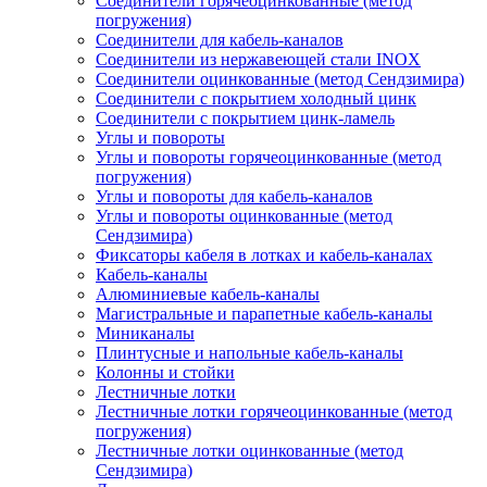
Соединители горячеоцинкованные (метод
погружения)
Соединители для кабель-каналов
Соединители из нержавеющей стали INOX
Соединители оцинкованные (метод Сендзимира)
Соединители с покрытием холодный цинк
Соединители с покрытием цинк-ламель
Углы и повороты
Углы и повороты горячеоцинкованные (метод
погружения)
Углы и повороты для кабель-каналов
Углы и повороты оцинкованные (метод
Сендзимира)
Фиксаторы кабеля в лотках и кабель-каналах
Кабель-каналы
Алюминиевые кабель-каналы
Магистральные и парапетные кабель-каналы
Миниканалы
Плинтусные и напольные кабель-каналы
Колонны и стойки
Лестничные лотки
Лестничные лотки горячеоцинкованные (метод
погружения)
Лестничные лотки оцинкованные (метод
Сендзимира)