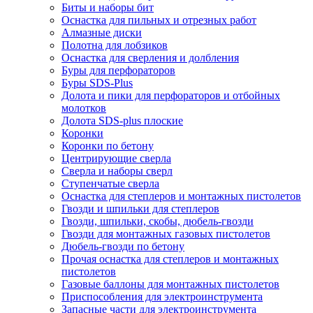
Биты и наборы бит
Оснастка для пильных и отрезных работ
Алмазные диски
Полотна для лобзиков
Оснастка для сверления и долбления
Буры для перфораторов
Буры SDS-Plus
Долота и пики для перфораторов и отбойных
молотков
Долота SDS-plus плоские
Коронки
Коронки по бетону
Центрирующие сверла
Сверла и наборы сверл
Ступенчатые сверла
Оснастка для степлеров и монтажных пистолетов
Гвозди и шпильки для степлеров
Гвозди, шпильки, скобы, дюбель-гвозди
Гвозди для монтажных газовых пистолетов
Дюбель-гвозди по бетону
Прочая оснастка для степлеров и монтажных
пистолетов
Газовые баллоны для монтажных пистолетов
Приспособления для электроинструмента
Запасные части для электроинструмента