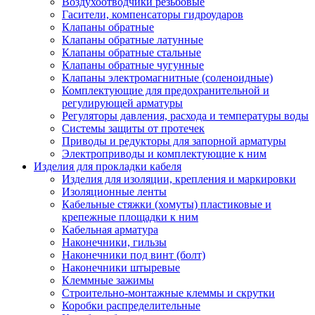
Воздухоотводчики резьбовые
Гасители, компенсаторы гидроударов
Клапаны обратные
Клапаны обратные латунные
Клапаны обратные стальные
Клапаны обратные чугунные
Клапаны электромагнитные (соленоидные)
Комплектующие для предохранительной и
регулирующей арматуры
Регуляторы давления, расхода и температуры воды
Системы защиты от протечек
Приводы и редукторы для запорной арматуры
Электроприводы и комплектующие к ним
Изделия для прокладки кабеля
Изделия для изоляции, крепления и маркировки
Изоляционные ленты
Кабельные стяжки (хомуты) пластиковые и
крепежные площадки к ним
Кабельная арматура
Наконечники, гильзы
Наконечники под винт (болт)
Наконечники штыревые
Клеммные зажимы
Строительно-монтажные клеммы и скрутки
Коробки распределительные