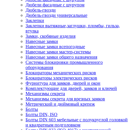
Дюбели фасадные с шурупом
Дюбель-гвозди
Дюбель-гвозди универсальные
Заклепки
Заклепки вытяжные,заглушки, пломбы, гильза,
втулка
Замки, скобяные изделия
Навесные замки
Навесные замки всепогодные
Навесные замки мастер-системы
Навесные замки общего назначения
Системы блокировки промышленного
оборудования
Блокираторы механических рисков
Блокираторы электрических рисков
Фурнитура для замков, дверей и окон
Комплектующие для дверей, замков и ключей
Механизмы секрета
Механизмы секрета для врезных замков
Метрический и дюймовый крепеж
Болты
Болты DIN, ISO
Болты DIN 603 мебельные с полукруглой головкой
и квадратным подголовком