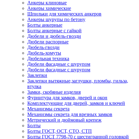
Анкеры клиновые
Анкеры химические
Шпильки для химических анкеров
Анкеры шурупы по бетону
Болты анкерные
Болты анкерные с гайкой
Дюбели и дюбель-гвозди
Дюбели распорные
Дюбель-гвозди
Дюбель-хомуты
Дюбельная техника
Дюбели фасадные с шурупом
Дюбели фасадные с шурупом
Заклепки
Заклепки вытяжные,заглушки, пломбы, гильза,
втулка
Замки, скобяные изделия
Фурнитура для замков, дверей и окон
Комплектующие для дверей, замков и ключей
Механизмы секрета
Механизмы секрета для врезных замков
Метрический и дюймовый крепеж
Болты
Болты ГОСТ, ОСТ, СТО, СТП
Болты ГОСТ 7798-70 с шестигранной головкой