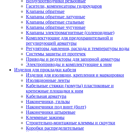
Воздухоотводчики резьбовые
Гасители, компенсаторы гидроударов
Клапаны обратные
Клапаны обратные латунные
Клапаны обратные стальные
Клапаны обратные чугунные
Клапаны электромагнитные (соленоидные)
Комплектующие для предохранительной и
регулирующей арматуры
Регуляторы давления, расхода и температуры воды
Системы защиты от протечек
Приводы и редукторы для запорной арматуры
Электроприводы и комплектующие к ним
Изделия для прокладки кабеля
Изделия для изоляции, крепления и маркировки
Изоляционные ленты
Кабельные стяжки (хомуты) пластиковые и
крепежные площадки к ним
Кабельная арматура
Наконечники, гильзы
Наконечники под винт (болт)
Наконечники штыревые
Клеммные зажимы
Строительно-монтажные клеммы и скрутки
Коробки распределительные