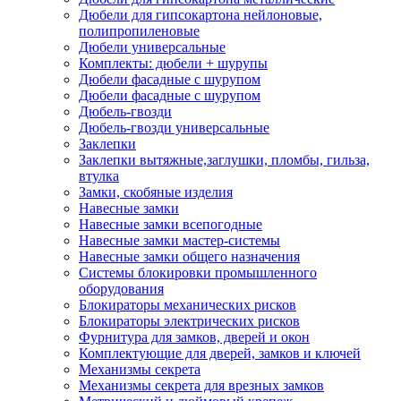
Дюбели для гипсокартона нейлоновые,
полипропиленовые
Дюбели универсальные
Комплекты: дюбели + шурупы
Дюбели фасадные с шурупом
Дюбели фасадные с шурупом
Дюбель-гвозди
Дюбель-гвозди универсальные
Заклепки
Заклепки вытяжные,заглушки, пломбы, гильза,
втулка
Замки, скобяные изделия
Навесные замки
Навесные замки всепогодные
Навесные замки мастер-системы
Навесные замки общего назначения
Системы блокировки промышленного
оборудования
Блокираторы механических рисков
Блокираторы электрических рисков
Фурнитура для замков, дверей и окон
Комплектующие для дверей, замков и ключей
Механизмы секрета
Механизмы секрета для врезных замков