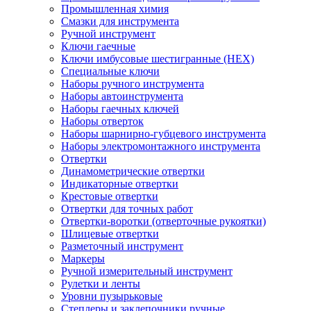
Промышленная химия
Смазки для инструмента
Ручной инструмент
Ключи гаечные
Ключи имбусовые шестигранные (HEX)
Специальные ключи
Наборы ручного инструмента
Наборы автоинструмента
Наборы гаечных ключей
Наборы отверток
Наборы шарнирно-губцевого инструмента
Наборы электромонтажного инструмента
Отвертки
Динамометрические отвертки
Индикаторные отвертки
Крестовые отвертки
Отвертки для точных работ
Отвертки-воротки (отверточные рукоятки)
Шлицевые отвертки
Разметочный инструмент
Маркеры
Ручной измерительный инструмент
Рулетки и ленты
Уровни пузырьковые
Степлеры и заклепочники ручные