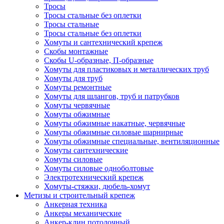
Тросы
Тросы стальные без оплетки
Тросы стальные
Тросы стальные без оплетки
Хомуты и сантехнический крепеж
Скобы монтажные
Скобы U-образные, П-образные
Хомуты для пластиковых и металлических труб
Хомуты для труб
Хомуты ремонтные
Хомуты для шлангов, труб и патрубков
Хомуты червячные
Хомуты обжимные
Хомуты обжимные накатные, червячные
Хомуты обжимные силовые шарнирные
Хомуты обжимные специальные, вентиляционные
Хомуты сантехнические
Хомуты силовые
Хомуты силовые одноболтовые
Электротехнический крепеж
Хомуты-стяжки, дюбель-хомут
Метизы и строительный крепеж
Анкерная техника
Анкеры механические
Анкер-клин потолочный