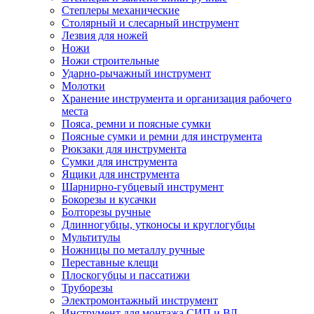
Степлеры механические
Столярный и слесарный инструмент
Лезвия для ножей
Ножи
Ножи строительные
Ударно-рычажный инструмент
Молотки
Хранение инструмента и организация рабочего
места
Пояса, ремни и поясные сумки
Поясные сумки и ремни для инструмента
Рюкзаки для инструмента
Сумки для инструмента
Ящики для инструмента
Шарнирно-губцевый инструмент
Бокорезы и кусачки
Болторезы ручные
Длинногубцы, утконосы и круглогубцы
Мультитулы
Ножницы по металлу ручные
Переставные клещи
Плоскогубцы и пассатижи
Труборезы
Электромонтажный инструмент
Инструмент для монтажа СИП и ВЛ