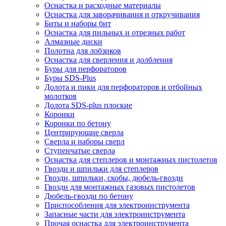
Оснастка и расходные материалы
Оснастка для заворачивания и откручивания
Биты и наборы бит
Оснастка для пильных и отрезных работ
Алмазные диски
Полотна для лобзиков
Оснастка для сверления и долбления
Буры для перфораторов
Буры SDS-Plus
Долота и пики для перфораторов и отбойных
молотков
Долота SDS-plus плоские
Коронки
Коронки по бетону
Центрирующие сверла
Сверла и наборы сверл
Ступенчатые сверла
Оснастка для степлеров и монтажных пистолетов
Гвозди и шпильки для степлеров
Гвозди, шпильки, скобы, дюбель-гвозди
Гвозди для монтажных газовых пистолетов
Дюбель-гвозди по бетону
Приспособления для электроинструмента
Запасные части для электроинструмента
Прочая оснастка для электроинструмента