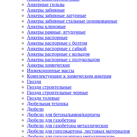
Анкерные гильзы
Анкеры забивные
Анкеры забивные латунные
Анкеры забивные стальные оцинкованные
Анкеры клиновые
Анкеры рамные, втулочные
Анкеры распорные
Анкеры распорные с болтом
Анкеры распорные с гайкой
Анкеры распорные с кольцом
Анкеры распорные с полукольцом
Анкеры химические
Инжекционные массы
Комплектующие к химическим анкерам
Гвозди
Гвозди строительные
Гвозди строительные черные
Гвозди толевые
Дюбельная техника
Дюбели
Дюбели для бетона/камня/кирпича
Дюбели для газобетона
Дюбели для газобетона металлические
Дюбели для гипсокартона, листовых материалов
Дюбели для гипсокартона металлические