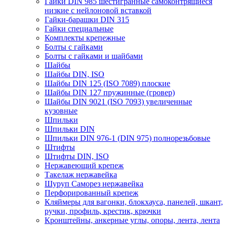
Гайки DIN 985 шестигранные самоконтрящиеся
низкие с нейлоновой вставкой
Гайки-барашки DIN 315
Гайки специальные
Комплекты крепежные
Болты с гайками
Болты с гайками и шайбами
Шайбы
Шайбы DIN, ISO
Шайбы DIN 125 (ISO 7089) плоские
Шайбы DIN 127 пружинные (гровер)
Шайбы DIN 9021 (ISO 7093) увеличенные
кузовные
Шпильки
Шпильки DIN
Шпильки DIN 976-1 (DIN 975) полнорезьбовые
Штифты
Штифты DIN, ISO
Нержавеющий крепеж
Такелаж нержавейка
Шуруп Саморез нержавейка
Перфорированный крепеж
Кляймеры для вагонки, блокхауса, панелей, шкант,
ручки, профиль, крестик, крючки
Кронштейны, анкерные углы, опоры, лента, лента