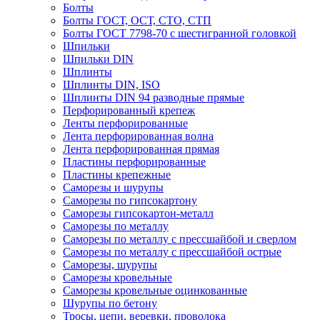
Болты
Болты ГОСТ, ОСТ, СТО, СТП
Болты ГОСТ 7798-70 с шестигранной головкой
Шпильки
Шпильки DIN
Шплинты
Шплинты DIN, ISO
Шплинты DIN 94 разводные прямые
Перфорированный крепеж
Ленты перфорированные
Лента перфорированная волна
Лента перфорированная прямая
Пластины перфорированные
Пластины крепежные
Саморезы и шурупы
Саморезы по гипсокартону
Саморезы гипсокартон-металл
Саморезы по металлу
Саморезы по металлу с прессшайбой и сверлом
Саморезы по металлу с прессшайбой острые
Саморезы, шурупы
Саморезы кровельные
Саморезы кровельные оцинкованные
Шурупы по бетону
Тросы, цепи, веревки, проволока