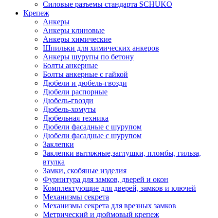
Силовые разъемы стандарта SCHUKO
Крепеж
Анкеры
Анкеры клиновые
Анкеры химические
Шпильки для химических анкеров
Анкеры шурупы по бетону
Болты анкерные
Болты анкерные с гайкой
Дюбели и дюбель-гвозди
Дюбели распорные
Дюбель-гвозди
Дюбель-хомуты
Дюбельная техника
Дюбели фасадные с шурупом
Дюбели фасадные с шурупом
Заклепки
Заклепки вытяжные,заглушки, пломбы, гильза,
втулка
Замки, скобяные изделия
Фурнитура для замков, дверей и окон
Комплектующие для дверей, замков и ключей
Механизмы секрета
Механизмы секрета для врезных замков
Метрический и дюймовый крепеж