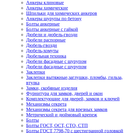
Анкеры клиновые
Анкеры химические
Шпильки для химических анкеров
Анкеры шурупы по бетону
Болты анкерные
Болты анкерные с гайкой
Дюбели и дюбель-гвозди
Дюбели распорные
Дюбель-гвозди
Дюбель-хомуты
Дюбельная техника
Дюбели фасадные с шурупом
Дюбели фасадные с шурупом
Заклепки
Заклепки вытяжные,заглушки, пломбы, гильза,
втулка
Замки, скобяные изделия
Фурнитура для замков, дверей и окон
Комплектующие для дверей, замков и ключей
Механизмы секрета
Механизмы секрета для врезных замков
Метрический и дюймовый крепеж
Болты
Болты ГОСТ, ОСТ, СТО, СТП
Болты ГОСТ 7798-70 с шестигранной головкой