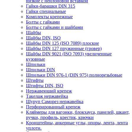
низкие с нейлоновой вставкой
Гайки-барашки DIN 315
Гайки специальные
Комплекты крепежные
Болты с гайками
Болты с гайками и шайбами
Шайбы
Шайбы DIN, ISO
Шайбы DIN 125 (ISO 7089) плоские
Шайбы DIN 127 пружинные (гровер)
Шайбы DIN 9021 (ISO 7093) увеличенные
кузовные
Шпильки
Шпильки DIN
Шпильки DIN 976-1 (DIN 975) полнорезьбовые
Штифты
Штифты DIN, ISO
Нержавеющий крепеж
Такелаж нержавейка
Шуруп Саморез нержавейка
Перфорированный крепеж
Кляймеры для вагонки, блокхауса, панелей, шкант,
ручки, профиль, крестик, крючки
Кронштейны, анкерные углы, опоры, лента, лента
уплотн.