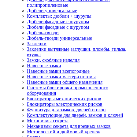
полипропиленовые
Дюбели универсальные
Комплекты: дюбели + шурупы
Дюбели фасадные с шурупом
Дюбели фасадные с шурупом
Дюбель-гвозди
Дюбель-гвозди универсальные
Заклепки
Заклепки вытяжные,заглушки, пломбы, гильза,
втулка
Замки, скобяные изделия
Навесные замки
Навесные замки всепогодные
Навесные замки мастер-системы
Навесные замки общего назначения
Системы блокировки промышленного
оборудования
Блокираторы механических рисков
Блокираторы электрических рисков
Фурнитура для замков, дверей и окон
Комплектующие для дверей, замков и ключей
Механизмы секрета
Механизмы секрета для врезных замков
Метрический и дюймовый крепеж