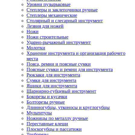
Уровни пузырьковые
Степлеры и заклепочники ручные
Степлеры механические
Столярный и слесарный инструмент
Лезвия для ножей
Ножи
Ножи строительные
Ударно-рычажный инструмент
Молотки
Хранение инструмента и организация рабочего
места
Пояса, ремни и поясные сумки
Поясные сумки и ремни для инструмента
Рюкзаки для инструмента
Сумки для инструмента
Ящики для инструмента
Шарнирно-губцевый инструмент
Бокорезы и кусачки
Болторезы ручные
Длинногубцы, утконосы и круглогубцы
Мультитулы
Ножницы по металлу ручные
Переставные клещи
Плоскогубцы и пассатижи
Труборезы