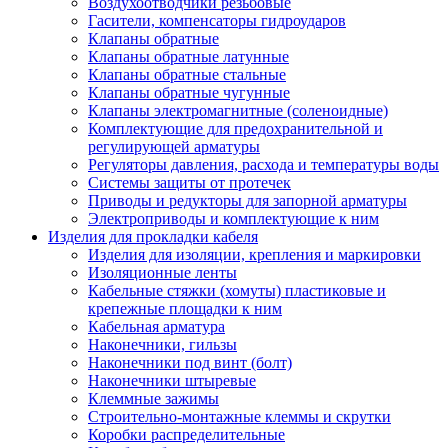
Воздухоотводчики резьбовые
Гасители, компенсаторы гидроударов
Клапаны обратные
Клапаны обратные латунные
Клапаны обратные стальные
Клапаны обратные чугунные
Клапаны электромагнитные (соленоидные)
Комплектующие для предохранительной и
регулирующей арматуры
Регуляторы давления, расхода и температуры воды
Системы защиты от протечек
Приводы и редукторы для запорной арматуры
Электроприводы и комплектующие к ним
Изделия для прокладки кабеля
Изделия для изоляции, крепления и маркировки
Изоляционные ленты
Кабельные стяжки (хомуты) пластиковые и
крепежные площадки к ним
Кабельная арматура
Наконечники, гильзы
Наконечники под винт (болт)
Наконечники штыревые
Клеммные зажимы
Строительно-монтажные клеммы и скрутки
Коробки распределительные