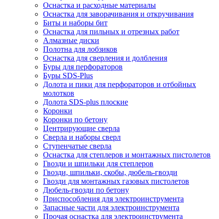
Оснастка и расходные материалы
Оснастка для заворачивания и откручивания
Биты и наборы бит
Оснастка для пильных и отрезных работ
Алмазные диски
Полотна для лобзиков
Оснастка для сверления и долбления
Буры для перфораторов
Буры SDS-Plus
Долота и пики для перфораторов и отбойных
молотков
Долота SDS-plus плоские
Коронки
Коронки по бетону
Центрирующие сверла
Сверла и наборы сверл
Ступенчатые сверла
Оснастка для степлеров и монтажных пистолетов
Гвозди и шпильки для степлеров
Гвозди, шпильки, скобы, дюбель-гвозди
Гвозди для монтажных газовых пистолетов
Дюбель-гвозди по бетону
Приспособления для электроинструмента
Запасные части для электроинструмента
Прочая оснастка для электроинструмента