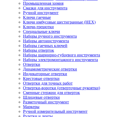
Промышленная химия
Смазки для инструмента
Ручной инструмент
Ключи гаечные
Ключи имбусовые шестигранные (HEX)
Ключи-трещотки
Специальные ключи
Наборы ручного инструмента
Наборы автоинструмента
Наборы гаечных ключей
Наборы отверток
Наборы шарнирно-губцевого инструмента
Наборы электромонтажного инструмента
Отвертки
Динамометрические отвертки
Индикаторные отвертки
Крестовые отвертки
Отвертки для точных работ
Отвертки-воротки (отверточные рукоятки)
Сменные стержни для отверток
Шлицевые отвертки
Разметочный инструмент
Маркеры
Ручной измерительный инструмент
Рулетки и ленты