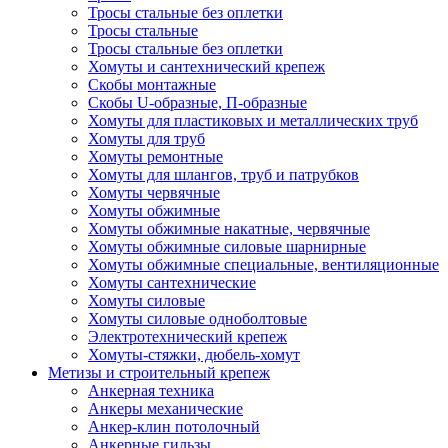
Тросы стальные без оплетки
Тросы стальные
Тросы стальные без оплетки
Хомуты и сантехнический крепеж
Скобы монтажные
Скобы U-образные, П-образные
Хомуты для пластиковых и металлических труб
Хомуты для труб
Хомуты ремонтные
Хомуты для шлангов, труб и патрубков
Хомуты червячные
Хомуты обжимные
Хомуты обжимные накатные, червячные
Хомуты обжимные силовые шарнирные
Хомуты обжимные специальные, вентиляционные
Хомуты сантехнические
Хомуты силовые
Хомуты силовые одноболтовые
Электротехнический крепеж
Хомуты-стяжки, дюбель-хомут
Метизы и строительный крепеж
Анкерная техника
Анкеры механические
Анкер-клин потолочный
Анкерные гильзы