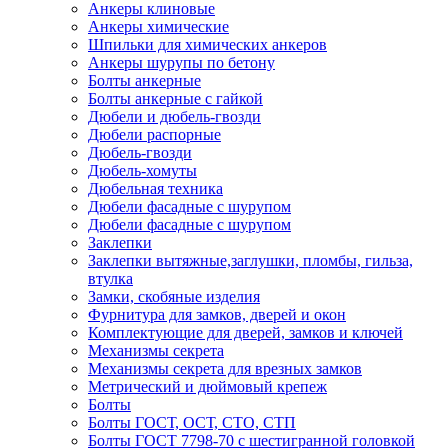
Анкеры клиновые
Анкеры химические
Шпильки для химических анкеров
Анкеры шурупы по бетону
Болты анкерные
Болты анкерные с гайкой
Дюбели и дюбель-гвозди
Дюбели распорные
Дюбель-гвозди
Дюбель-хомуты
Дюбельная техника
Дюбели фасадные с шурупом
Дюбели фасадные с шурупом
Заклепки
Заклепки вытяжные,заглушки, пломбы, гильза,
втулка
Замки, скобяные изделия
Фурнитура для замков, дверей и окон
Комплектующие для дверей, замков и ключей
Механизмы секрета
Механизмы секрета для врезных замков
Метрический и дюймовый крепеж
Болты
Болты ГОСТ, ОСТ, СТО, СТП
Болты ГОСТ 7798-70 с шестигранной головкой