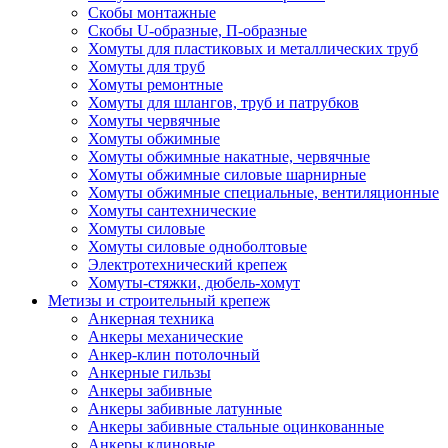
Скобы монтажные
Скобы U-образные, П-образные
Хомуты для пластиковых и металлических труб
Хомуты для труб
Хомуты ремонтные
Хомуты для шлангов, труб и патрубков
Хомуты червячные
Хомуты обжимные
Хомуты обжимные накатные, червячные
Хомуты обжимные силовые шарнирные
Хомуты обжимные специальные, вентиляционные
Хомуты сантехнические
Хомуты силовые
Хомуты силовые одноболтовые
Электротехнический крепеж
Хомуты-стяжки, дюбель-хомут
Метизы и строительный крепеж
Анкерная техника
Анкеры механические
Анкер-клин потолочный
Анкерные гильзы
Анкеры забивные
Анкеры забивные латунные
Анкеры забивные стальные оцинкованные
Анкеры клиновые