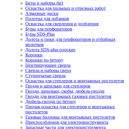
Биты и наборы бит
Оснастка для пильных и отрезных работ
Алмазные диски
Полотна для лобзиков
Оснастка для сверления и долбления
Буры для перфораторов
Буры SDS-Plus
Долота и пики для перфораторов и отбойных
молотков
Долота SDS-plus плоские
Коронки
Коронки по бетону
Центрирующие сверла
Сверла и наборы сверл
Ступенчатые сверла
Оснастка для степлеров и монтажных пистолетов
Гвозди и шпильки для степлеров
Гвозди, шпильки, скобы, дюбель-гвозди
Гвозди для монтажных газовых пистолетов
Дюбель-гвозди по бетону
Прочая оснастка для степлеров и монтажных
пистолетов
Газовые баллоны для монтажных пистолетов
Приспособления для электроинструмента
Запасные части для электроинструмента