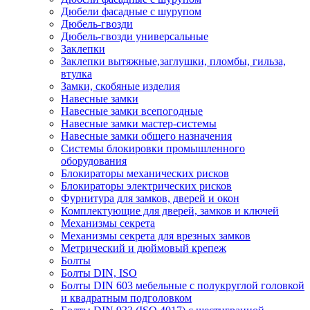
Дюбели фасадные с шурупом
Дюбель-гвозди
Дюбель-гвозди универсальные
Заклепки
Заклепки вытяжные,заглушки, пломбы, гильза,
втулка
Замки, скобяные изделия
Навесные замки
Навесные замки всепогодные
Навесные замки мастер-системы
Навесные замки общего назначения
Системы блокировки промышленного
оборудования
Блокираторы механических рисков
Блокираторы электрических рисков
Фурнитура для замков, дверей и окон
Комплектующие для дверей, замков и ключей
Механизмы секрета
Механизмы секрета для врезных замков
Метрический и дюймовый крепеж
Болты
Болты DIN, ISO
Болты DIN 603 мебельные с полукруглой головкой
и квадратным подголовком