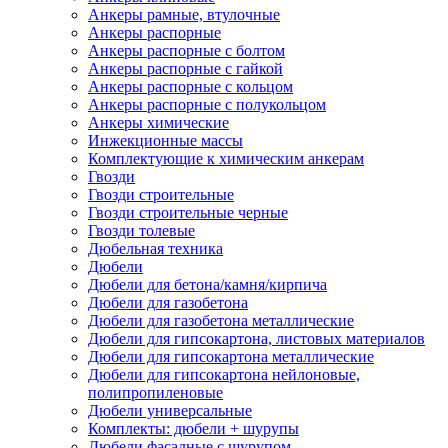
Анкеры рамные, втулочные
Анкеры распорные
Анкеры распорные с болтом
Анкеры распорные с гайкой
Анкеры распорные с кольцом
Анкеры распорные с полукольцом
Анкеры химические
Инжекционные массы
Комплектующие к химическим анкерам
Гвозди
Гвозди строительные
Гвозди строительные черные
Гвозди толевые
Дюбельная техника
Дюбели
Дюбели для бетона/камня/кирпича
Дюбели для газобетона
Дюбели для газобетона металлические
Дюбели для гипсокартона, листовых материалов
Дюбели для гипсокартона металлические
Дюбели для гипсокартона нейлоновые,
полипропиленовые
Дюбели универсальные
Комплекты: дюбели + шурупы
Дюбели фасадные с шурупом