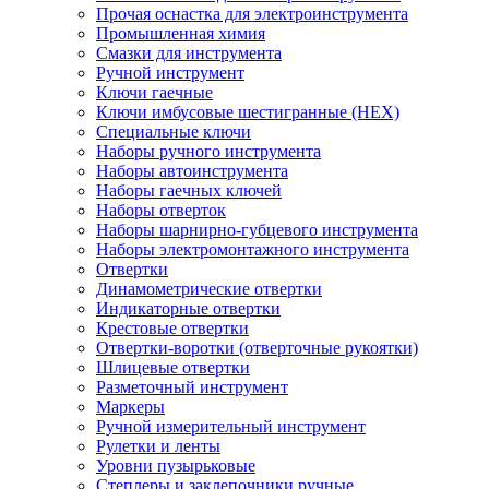
Прочая оснастка для электроинструмента
Промышленная химия
Смазки для инструмента
Ручной инструмент
Ключи гаечные
Ключи имбусовые шестигранные (HEX)
Специальные ключи
Наборы ручного инструмента
Наборы автоинструмента
Наборы гаечных ключей
Наборы отверток
Наборы шарнирно-губцевого инструмента
Наборы электромонтажного инструмента
Отвертки
Динамометрические отвертки
Индикаторные отвертки
Крестовые отвертки
Отвертки-воротки (отверточные рукоятки)
Шлицевые отвертки
Разметочный инструмент
Маркеры
Ручной измерительный инструмент
Рулетки и ленты
Уровни пузырьковые
Степлеры и заклепочники ручные