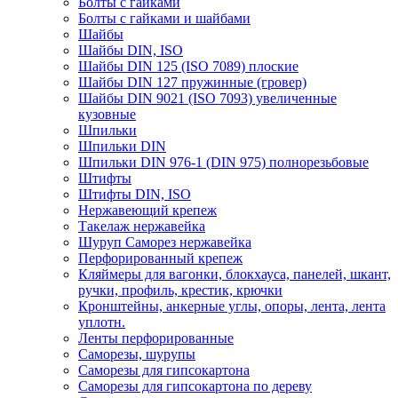
Болты с гайками
Болты с гайками и шайбами
Шайбы
Шайбы DIN, ISO
Шайбы DIN 125 (ISO 7089) плоские
Шайбы DIN 127 пружинные (гровер)
Шайбы DIN 9021 (ISO 7093) увеличенные
кузовные
Шпильки
Шпильки DIN
Шпильки DIN 976-1 (DIN 975) полнорезьбовые
Штифты
Штифты DIN, ISO
Нержавеющий крепеж
Такелаж нержавейка
Шуруп Саморез нержавейка
Перфорированный крепеж
Кляймеры для вагонки, блокхауса, панелей, шкант,
ручки, профиль, крестик, крючки
Кронштейны, анкерные углы, опоры, лента, лента
уплотн.
Ленты перфорированные
Саморезы, шурупы
Саморезы для гипсокартона
Саморезы для гипсокартона по дереву