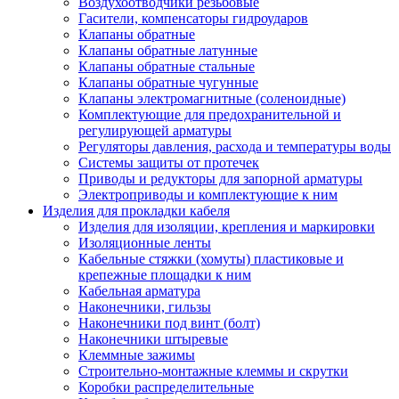
Воздухоотводчики резьбовые
Гасители, компенсаторы гидроударов
Клапаны обратные
Клапаны обратные латунные
Клапаны обратные стальные
Клапаны обратные чугунные
Клапаны электромагнитные (соленоидные)
Комплектующие для предохранительной и
регулирующей арматуры
Регуляторы давления, расхода и температуры воды
Системы защиты от протечек
Приводы и редукторы для запорной арматуры
Электроприводы и комплектующие к ним
Изделия для прокладки кабеля
Изделия для изоляции, крепления и маркировки
Изоляционные ленты
Кабельные стяжки (хомуты) пластиковые и
крепежные площадки к ним
Кабельная арматура
Наконечники, гильзы
Наконечники под винт (болт)
Наконечники штыревые
Клеммные зажимы
Строительно-монтажные клеммы и скрутки
Коробки распределительные