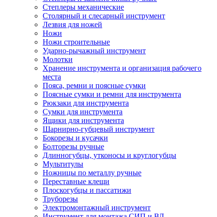
Степлеры механические
Столярный и слесарный инструмент
Лезвия для ножей
Ножи
Ножи строительные
Ударно-рычажный инструмент
Молотки
Хранение инструмента и организация рабочего
места
Пояса, ремни и поясные сумки
Поясные сумки и ремни для инструмента
Рюкзаки для инструмента
Сумки для инструмента
Ящики для инструмента
Шарнирно-губцевый инструмент
Бокорезы и кусачки
Болторезы ручные
Длинногубцы, утконосы и круглогубцы
Мультитулы
Ножницы по металлу ручные
Переставные клещи
Плоскогубцы и пассатижи
Труборезы
Электромонтажный инструмент
Инструмент для монтажа СИП и ВЛ