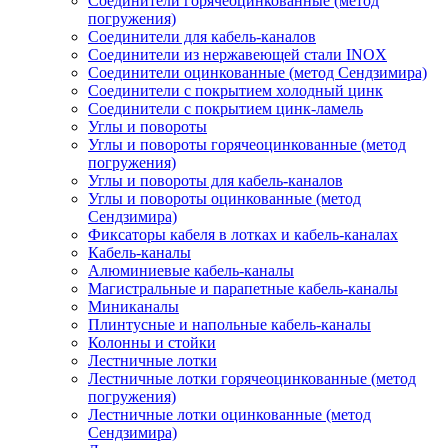
Соединители горячеоцинкованные (метод
погружения)
Соединители для кабель-каналов
Соединители из нержавеющей стали INOX
Соединители оцинкованные (метод Сендзимира)
Соединители с покрытием холодный цинк
Соединители с покрытием цинк-ламель
Углы и повороты
Углы и повороты горячеоцинкованные (метод
погружения)
Углы и повороты для кабель-каналов
Углы и повороты оцинкованные (метод
Сендзимира)
Фиксаторы кабеля в лотках и кабель-каналах
Кабель-каналы
Алюминиевые кабель-каналы
Магистральные и парапетные кабель-каналы
Миниканалы
Плинтусные и напольные кабель-каналы
Колонны и стойки
Лестничные лотки
Лестничные лотки горячеоцинкованные (метод
погружения)
Лестничные лотки оцинкованные (метод
Сендзимира)