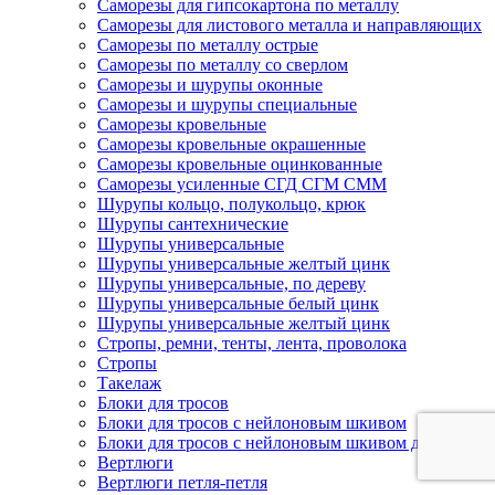
Саморезы для гипсокартона по металлу
Саморезы для листового металла и направляющих
Саморезы по металлу острые
Саморезы по металлу со сверлом
Саморезы и шурупы оконные
Саморезы и шурупы специальные
Саморезы кровельные
Саморезы кровельные окрашенные
Саморезы кровельные оцинкованные
Саморезы усиленные СГД СГМ СММ
Шурупы кольцо, полукольцо, крюк
Шурупы сантехнические
Шурупы универсальные
Шурупы универсальные желтый цинк
Шурупы универсальные, по дереву
Шурупы универсальные белый цинк
Шурупы универсальные желтый цинк
Стропы, ремни, тенты, лента, проволока
Стропы
Такелаж
Блоки для тросов
Блоки для тросов с нейлоновым шкивом
Блоки для тросов с нейлоновым шкивом двойные
Вертлюги
Вертлюги петля-петля