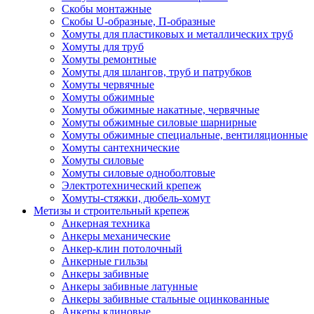
Скобы монтажные
Скобы U-образные, П-образные
Хомуты для пластиковых и металлических труб
Хомуты для труб
Хомуты ремонтные
Хомуты для шлангов, труб и патрубков
Хомуты червячные
Хомуты обжимные
Хомуты обжимные накатные, червячные
Хомуты обжимные силовые шарнирные
Хомуты обжимные специальные, вентиляционные
Хомуты сантехнические
Хомуты силовые
Хомуты силовые одноболтовые
Электротехнический крепеж
Хомуты-стяжки, дюбель-хомут
Метизы и строительный крепеж
Анкерная техника
Анкеры механические
Анкер-клин потолочный
Анкерные гильзы
Анкеры забивные
Анкеры забивные латунные
Анкеры забивные стальные оцинкованные
Анкеры клиновые