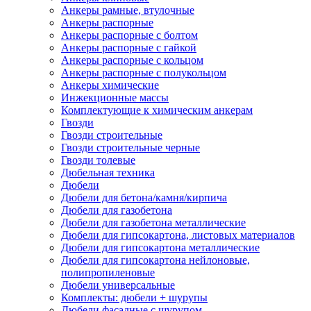
Анкеры рамные, втулочные
Анкеры распорные
Анкеры распорные с болтом
Анкеры распорные с гайкой
Анкеры распорные с кольцом
Анкеры распорные с полукольцом
Анкеры химические
Инжекционные массы
Комплектующие к химическим анкерам
Гвозди
Гвозди строительные
Гвозди строительные черные
Гвозди толевые
Дюбельная техника
Дюбели
Дюбели для бетона/камня/кирпича
Дюбели для газобетона
Дюбели для газобетона металлические
Дюбели для гипсокартона, листовых материалов
Дюбели для гипсокартона металлические
Дюбели для гипсокартона нейлоновые,
полипропиленовые
Дюбели универсальные
Комплекты: дюбели + шурупы
Дюбели фасадные с шурупом