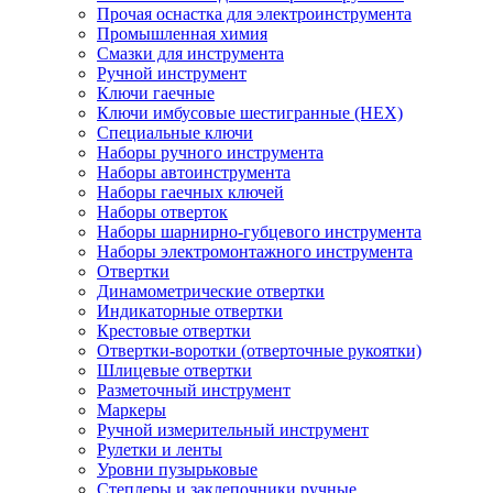
Прочая оснастка для электроинструмента
Промышленная химия
Смазки для инструмента
Ручной инструмент
Ключи гаечные
Ключи имбусовые шестигранные (HEX)
Специальные ключи
Наборы ручного инструмента
Наборы автоинструмента
Наборы гаечных ключей
Наборы отверток
Наборы шарнирно-губцевого инструмента
Наборы электромонтажного инструмента
Отвертки
Динамометрические отвертки
Индикаторные отвертки
Крестовые отвертки
Отвертки-воротки (отверточные рукоятки)
Шлицевые отвертки
Разметочный инструмент
Маркеры
Ручной измерительный инструмент
Рулетки и ленты
Уровни пузырьковые
Степлеры и заклепочники ручные