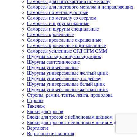
Саморезы для гипсокартона по металлу
Саморезы для листового металла и направляющих
Саморезы по металлу острые
Саморезы по металлу со сверлом
Саморезы и шурупы оконные
Саморезы и шурупы специальные
Саморезы кровельные
Саморезы кровельные окрашенные
Саморезы кровельные оцинкованные
Саморезы усиленные СГД СГМ СММ
Шурупы кольцо, полукольцо, крюк
Шурупы сантехнические
Шурупы универсальные
Шурупы универсальные желтый цинк
Шурупы универсальные, по дереву
Шурупы универсальные белый цинк
Шурупы универсальные желтый цинк
Стропы, ремни, тенты, лента, проволока
Стропы
Такелаж
Блоки для тросов
Блоки для тросов с нейлоновым шкивом
Блоки для тросов с нейлоновым шкивом двойные
Вертлюги
Вертлюги петля-петля