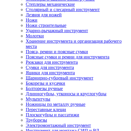
Степлеры механические
Столярный и слесарный инструмент
Лезвия для ножей
Ножи
Ножи строительные
Ударно-рычажный инструмент
Молотки
Хранение инструмента и организация рабочего
места
Пояса, ремни и поясные сумки
Поясные сумки и ремни для инструмента
Рюкзаки для инструмента
Сумки для инструмента
Ящики для инструмента
Шарнирно-губцевый инструмент
Бокорезы и кусачки
Болторезы ручные
Длинногубцы, утконосы и круглогубцы
Мультитулы
Ножницы по металлу ручные
Переставные клещи
Плоскогубцы и пассатижи
Труборезы
Электромонтажный инструмент
Инструмент для монтажа СИП и ВЛ