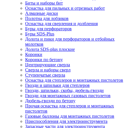
Биты и наборы бит
Оснастка для пильных и отрезных работ
Алмазные диски
Полотна для лобзиков
Оснастка для сверления и долбления
Буры для перфораторов
Буры SDS-Plus
Долота и пики для перфораторов и отбойных
молотков
Долота SDS-plus плоские
Коронки
Коронки по бетону
Центрирующие сверла
Сверла и наборы сверл
Ступенчатые сверла
Оснастка для степлеров и монтажных пистолетов
Гвозди и шпильки для степлеров
Гвозди, шпильки, скобы, дюбель-гвозди
Гвозди для монтажных газовых пистолетов
Дюбель-гвозди по бетону
Прочая оснастка для степлеров и монтажных
пистолетов
Газовые баллоны для монтажных пистолетов
Приспособления для электроинструмента
Запасные части для электроинструмента