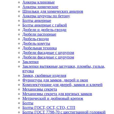
Анкеры клиновые
Анкеры химические
Шпильки для химических анкеров
Анкеры шурупы по бетону
Болты анкерные
Болты анкерные с гайкой
Дюбели и дюбель-гвозди
Дюбели распорные
Дюбель-гвозди
Дюбель-хомуты
Дюбельная техника
Дюбели фасадные с шурупом
Дюбели фасадные с шурупом
Заклепки
Заклепки вытяжные,заглушки, пломбы, гильза,
втулка
Замки, скобяные изделия
Фурнитура для замков, дверей и окон
Комплектующие для дверей, замков и ключей
Механизмы секрета
Механизмы секрета для врезных замков
Метрический и дюймовый крепеж
Болты
Болты ГОСТ, ОСТ, СТО, СТП
Болты ГОСТ 7798-70 с шестигранной головкой