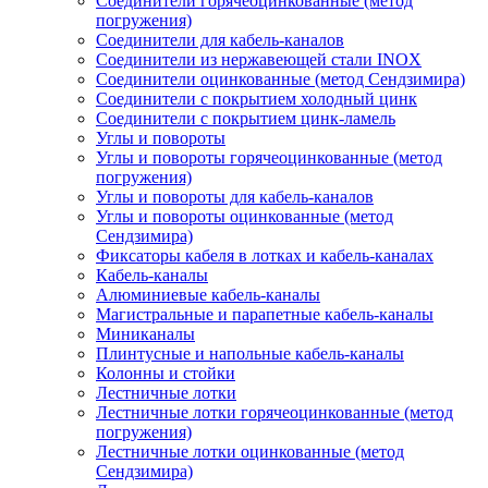
Соединители горячеоцинкованные (метод
погружения)
Соединители для кабель-каналов
Соединители из нержавеющей стали INOX
Соединители оцинкованные (метод Сендзимира)
Соединители с покрытием холодный цинк
Соединители с покрытием цинк-ламель
Углы и повороты
Углы и повороты горячеоцинкованные (метод
погружения)
Углы и повороты для кабель-каналов
Углы и повороты оцинкованные (метод
Сендзимира)
Фиксаторы кабеля в лотках и кабель-каналах
Кабель-каналы
Алюминиевые кабель-каналы
Магистральные и парапетные кабель-каналы
Миниканалы
Плинтусные и напольные кабель-каналы
Колонны и стойки
Лестничные лотки
Лестничные лотки горячеоцинкованные (метод
погружения)
Лестничные лотки оцинкованные (метод
Сендзимира)