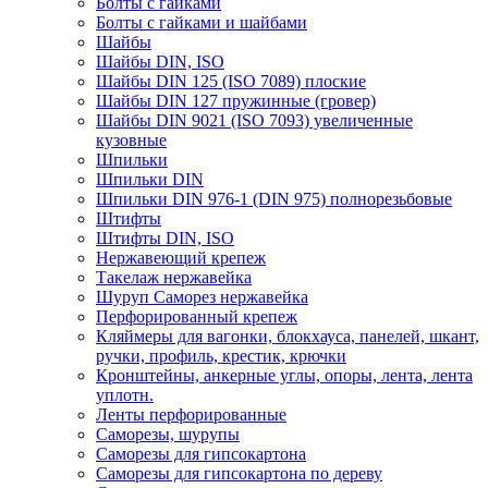
Болты с гайками
Болты с гайками и шайбами
Шайбы
Шайбы DIN, ISO
Шайбы DIN 125 (ISO 7089) плоские
Шайбы DIN 127 пружинные (гровер)
Шайбы DIN 9021 (ISO 7093) увеличенные
кузовные
Шпильки
Шпильки DIN
Шпильки DIN 976-1 (DIN 975) полнорезьбовые
Штифты
Штифты DIN, ISO
Нержавеющий крепеж
Такелаж нержавейка
Шуруп Саморез нержавейка
Перфорированный крепеж
Кляймеры для вагонки, блокхауса, панелей, шкант,
ручки, профиль, крестик, крючки
Кронштейны, анкерные углы, опоры, лента, лента
уплотн.
Ленты перфорированные
Саморезы, шурупы
Саморезы для гипсокартона
Саморезы для гипсокартона по дереву