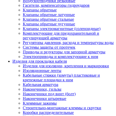
Воздухоотводчики резьбовые
Гасители, компенсаторы гидроударов
Клапаны обратные
Клапаны обратные латунные
Клапаны обратные стальные
Клапаны обратные чугунные
Клапаны электромагнитные (соленоидные)
Комплектующие для предохранительной и
регулирующей арматуры
Регуляторы давления, расхода и температуры воды
Системы защиты от протечек
Приводы и редукторы для запорной арматуры
Электроприводы и комплектующие к ним
Изделия для прокладки кабеля
Изделия для изоляции, крепления и маркировки
Изоляционные ленты
Кабельные стяжки (хомуты) пластиковые и
крепежные площадки к ним
Кабельная арматура
Наконечники, гильзы
Наконечники под винт (болт)
Наконечники штыревые
Клеммные зажимы
Строительно-монтажные клеммы и скрутки
Коробки распределительные