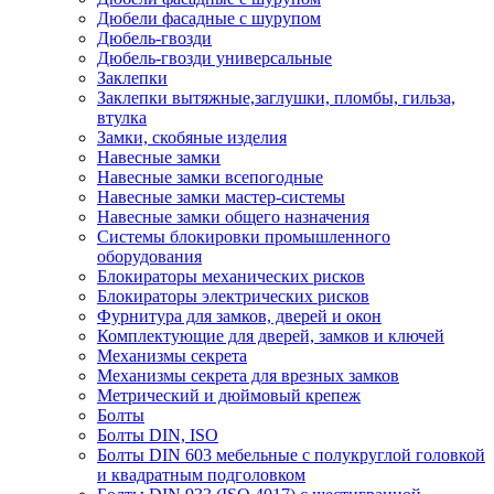
Дюбели фасадные с шурупом
Дюбель-гвозди
Дюбель-гвозди универсальные
Заклепки
Заклепки вытяжные,заглушки, пломбы, гильза,
втулка
Замки, скобяные изделия
Навесные замки
Навесные замки всепогодные
Навесные замки мастер-системы
Навесные замки общего назначения
Системы блокировки промышленного
оборудования
Блокираторы механических рисков
Блокираторы электрических рисков
Фурнитура для замков, дверей и окон
Комплектующие для дверей, замков и ключей
Механизмы секрета
Механизмы секрета для врезных замков
Метрический и дюймовый крепеж
Болты
Болты DIN, ISO
Болты DIN 603 мебельные с полукруглой головкой
и квадратным подголовком