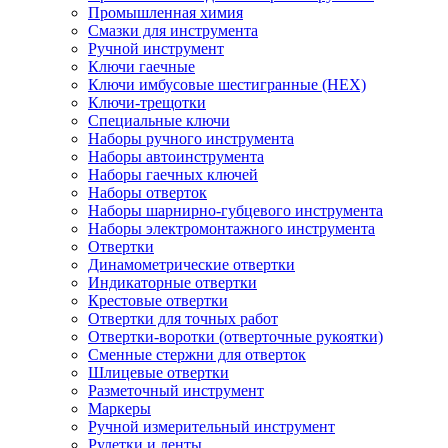
Промышленная химия
Смазки для инструмента
Ручной инструмент
Ключи гаечные
Ключи имбусовые шестигранные (HEX)
Ключи-трещотки
Специальные ключи
Наборы ручного инструмента
Наборы автоинструмента
Наборы гаечных ключей
Наборы отверток
Наборы шарнирно-губцевого инструмента
Наборы электромонтажного инструмента
Отвертки
Динамометрические отвертки
Индикаторные отвертки
Крестовые отвертки
Отвертки для точных работ
Отвертки-воротки (отверточные рукоятки)
Сменные стержни для отверток
Шлицевые отвертки
Разметочный инструмент
Маркеры
Ручной измерительный инструмент
Рулетки и ленты