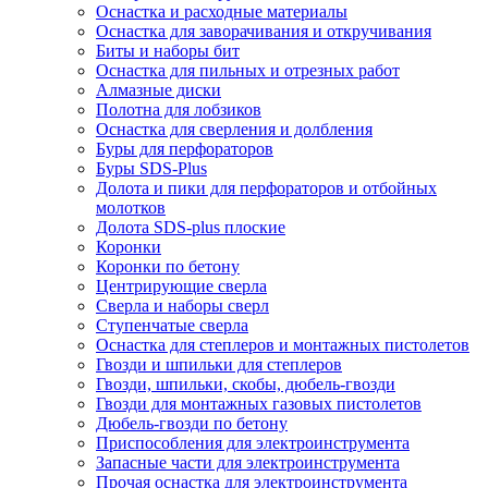
Оснастка и расходные материалы
Оснастка для заворачивания и откручивания
Биты и наборы бит
Оснастка для пильных и отрезных работ
Алмазные диски
Полотна для лобзиков
Оснастка для сверления и долбления
Буры для перфораторов
Буры SDS-Plus
Долота и пики для перфораторов и отбойных
молотков
Долота SDS-plus плоские
Коронки
Коронки по бетону
Центрирующие сверла
Сверла и наборы сверл
Ступенчатые сверла
Оснастка для степлеров и монтажных пистолетов
Гвозди и шпильки для степлеров
Гвозди, шпильки, скобы, дюбель-гвозди
Гвозди для монтажных газовых пистолетов
Дюбель-гвозди по бетону
Приспособления для электроинструмента
Запасные части для электроинструмента
Прочая оснастка для электроинструмента