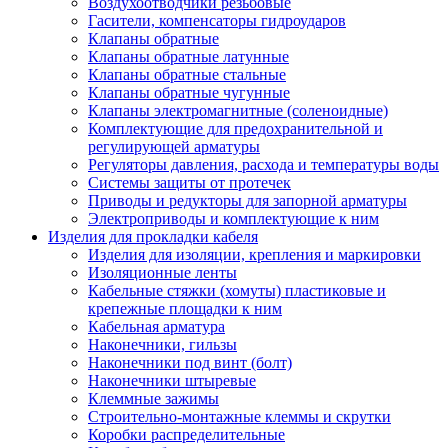
Воздухоотводчики резьбовые
Гасители, компенсаторы гидроударов
Клапаны обратные
Клапаны обратные латунные
Клапаны обратные стальные
Клапаны обратные чугунные
Клапаны электромагнитные (соленоидные)
Комплектующие для предохранительной и
регулирующей арматуры
Регуляторы давления, расхода и температуры воды
Системы защиты от протечек
Приводы и редукторы для запорной арматуры
Электроприводы и комплектующие к ним
Изделия для прокладки кабеля
Изделия для изоляции, крепления и маркировки
Изоляционные ленты
Кабельные стяжки (хомуты) пластиковые и
крепежные площадки к ним
Кабельная арматура
Наконечники, гильзы
Наконечники под винт (болт)
Наконечники штыревые
Клеммные зажимы
Строительно-монтажные клеммы и скрутки
Коробки распределительные