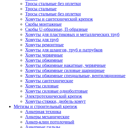
Тросы стальные без оплетки
Тросы стальные
Тросы стальные без оплетки
Хомуты и сантехнический крепеж
Скобы монтажные
Скобы U-образные, П-образные
Хомуты для пластиковых и металлических труб
Хомуты для труб
Хомуты ремонтные
Хомуты для шлангов, труб и патрубков
Хомуты червячные
Хомуты обжимные
Хомуты обжимные накатные, червячные
Хомуты обжимные силовые шарнирные
Хомуты обжимные специальные, вентиляционные
Хомуты сантехнические
Хомуты силовые
Хомуты силовые одноболтовые
Электротехнический крепеж
Хомуты-стяжки, дюбель-хомут
Метизы и строительный крепеж
Анкерная техника
Анкеры механические
Анкер-клин потолочный
Анкерные гильзы