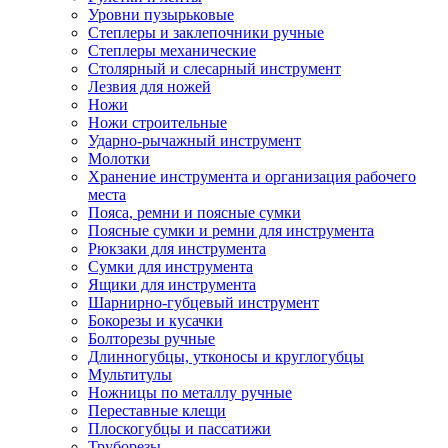
Уровни пузырьковые
Степлеры и заклепочники ручные
Степлеры механические
Столярный и слесарный инструмент
Лезвия для ножей
Ножи
Ножи строительные
Ударно-рычажный инструмент
Молотки
Хранение инструмента и организация рабочего
места
Пояса, ремни и поясные сумки
Поясные сумки и ремни для инструмента
Рюкзаки для инструмента
Сумки для инструмента
Ящики для инструмента
Шарнирно-губцевый инструмент
Бокорезы и кусачки
Болторезы ручные
Длинногубцы, утконосы и круглогубцы
Мультитулы
Ножницы по металлу ручные
Переставные клещи
Плоскогубцы и пассатижи
Труборезы