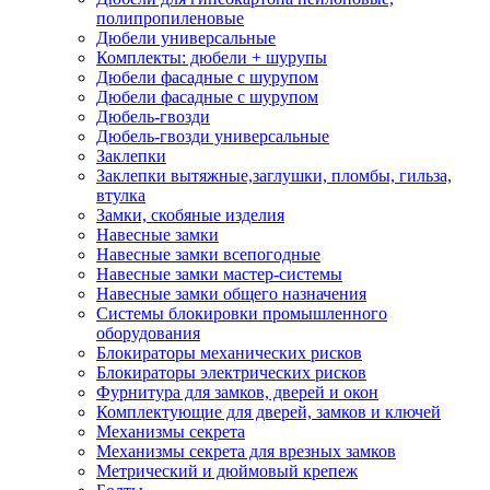
полипропиленовые
Дюбели универсальные
Комплекты: дюбели + шурупы
Дюбели фасадные с шурупом
Дюбели фасадные с шурупом
Дюбель-гвозди
Дюбель-гвозди универсальные
Заклепки
Заклепки вытяжные,заглушки, пломбы, гильза,
втулка
Замки, скобяные изделия
Навесные замки
Навесные замки всепогодные
Навесные замки мастер-системы
Навесные замки общего назначения
Системы блокировки промышленного
оборудования
Блокираторы механических рисков
Блокираторы электрических рисков
Фурнитура для замков, дверей и окон
Комплектующие для дверей, замков и ключей
Механизмы секрета
Механизмы секрета для врезных замков
Метрический и дюймовый крепеж