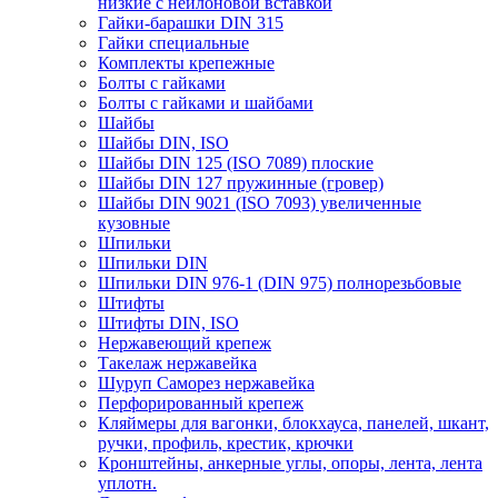
низкие с нейлоновой вставкой
Гайки-барашки DIN 315
Гайки специальные
Комплекты крепежные
Болты с гайками
Болты с гайками и шайбами
Шайбы
Шайбы DIN, ISO
Шайбы DIN 125 (ISO 7089) плоские
Шайбы DIN 127 пружинные (гровер)
Шайбы DIN 9021 (ISO 7093) увеличенные
кузовные
Шпильки
Шпильки DIN
Шпильки DIN 976-1 (DIN 975) полнорезьбовые
Штифты
Штифты DIN, ISO
Нержавеющий крепеж
Такелаж нержавейка
Шуруп Саморез нержавейка
Перфорированный крепеж
Кляймеры для вагонки, блокхауса, панелей, шкант,
ручки, профиль, крестик, крючки
Кронштейны, анкерные углы, опоры, лента, лента
уплотн.