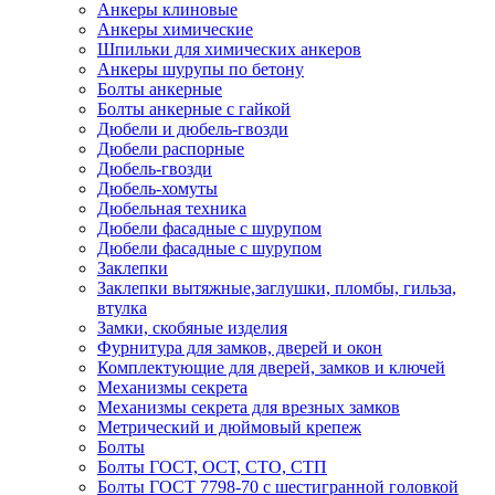
Анкеры клиновые
Анкеры химические
Шпильки для химических анкеров
Анкеры шурупы по бетону
Болты анкерные
Болты анкерные с гайкой
Дюбели и дюбель-гвозди
Дюбели распорные
Дюбель-гвозди
Дюбель-хомуты
Дюбельная техника
Дюбели фасадные с шурупом
Дюбели фасадные с шурупом
Заклепки
Заклепки вытяжные,заглушки, пломбы, гильза,
втулка
Замки, скобяные изделия
Фурнитура для замков, дверей и окон
Комплектующие для дверей, замков и ключей
Механизмы секрета
Механизмы секрета для врезных замков
Метрический и дюймовый крепеж
Болты
Болты ГОСТ, ОСТ, СТО, СТП
Болты ГОСТ 7798-70 с шестигранной головкой