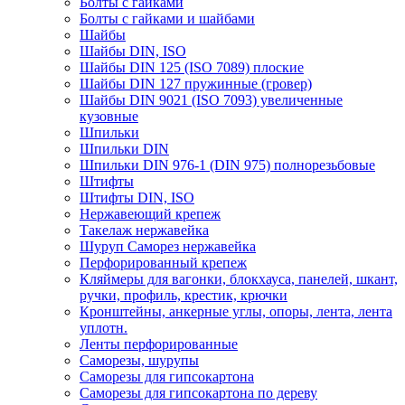
Болты с гайками
Болты с гайками и шайбами
Шайбы
Шайбы DIN, ISO
Шайбы DIN 125 (ISO 7089) плоские
Шайбы DIN 127 пружинные (гровер)
Шайбы DIN 9021 (ISO 7093) увеличенные
кузовные
Шпильки
Шпильки DIN
Шпильки DIN 976-1 (DIN 975) полнорезьбовые
Штифты
Штифты DIN, ISO
Нержавеющий крепеж
Такелаж нержавейка
Шуруп Саморез нержавейка
Перфорированный крепеж
Кляймеры для вагонки, блокхауса, панелей, шкант,
ручки, профиль, крестик, крючки
Кронштейны, анкерные углы, опоры, лента, лента
уплотн.
Ленты перфорированные
Саморезы, шурупы
Саморезы для гипсокартона
Саморезы для гипсокартона по дереву