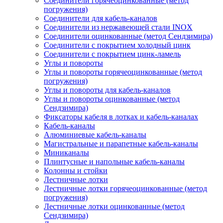
Соединители горячеоцинкованные (метод
погружения)
Соединители для кабель-каналов
Соединители из нержавеющей стали INOX
Соединители оцинкованные (метод Сендзимира)
Соединители с покрытием холодный цинк
Соединители с покрытием цинк-ламель
Углы и повороты
Углы и повороты горячеоцинкованные (метод
погружения)
Углы и повороты для кабель-каналов
Углы и повороты оцинкованные (метод
Сендзимира)
Фиксаторы кабеля в лотках и кабель-каналах
Кабель-каналы
Алюминиевые кабель-каналы
Магистральные и парапетные кабель-каналы
Миниканалы
Плинтусные и напольные кабель-каналы
Колонны и стойки
Лестничные лотки
Лестничные лотки горячеоцинкованные (метод
погружения)
Лестничные лотки оцинкованные (метод
Сендзимира)