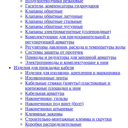
Воздухоотводчики резьбовые
Гасители, компенсаторы гидроударов
Клапаны обратные
Клапаны обратные латунные
Клапаны обратные стальные
Клапаны обратные чугунные
Клапаны электромагнитные (соленоидные)
Комплектующие для предохранительной и
регулирующей арматуры
Регуляторы давления, расхода и температуры воды
Системы защиты от протечек
Приводы и редукторы для запорной арматуры
Электроприводы и комплектующие к ним
Изделия для прокладки кабеля
Изделия для изоляции, крепления и маркировки
Изоляционные ленты
Кабельные стяжки (хомуты) пластиковые и
крепежные площадки к ним
Кабельная арматура
Наконечники, гильзы
Наконечники под винт (болт)
Наконечники штыревые
Клеммные зажимы
Строительно-монтажные клеммы и скрутки
Коробки распределительные