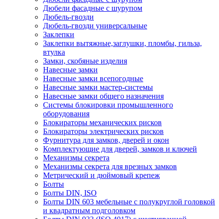
Дюбели фасадные с шурупом
Дюбель-гвозди
Дюбель-гвозди универсальные
Заклепки
Заклепки вытяжные,заглушки, пломбы, гильза,
втулка
Замки, скобяные изделия
Навесные замки
Навесные замки всепогодные
Навесные замки мастер-системы
Навесные замки общего назначения
Системы блокировки промышленного
оборудования
Блокираторы механических рисков
Блокираторы электрических рисков
Фурнитура для замков, дверей и окон
Комплектующие для дверей, замков и ключей
Механизмы секрета
Механизмы секрета для врезных замков
Метрический и дюймовый крепеж
Болты
Болты DIN, ISO
Болты DIN 603 мебельные с полукруглой головкой
и квадратным подголовком