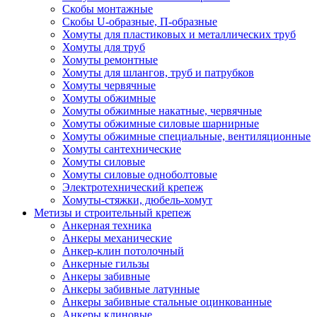
Скобы монтажные
Скобы U-образные, П-образные
Хомуты для пластиковых и металлических труб
Хомуты для труб
Хомуты ремонтные
Хомуты для шлангов, труб и патрубков
Хомуты червячные
Хомуты обжимные
Хомуты обжимные накатные, червячные
Хомуты обжимные силовые шарнирные
Хомуты обжимные специальные, вентиляционные
Хомуты сантехнические
Хомуты силовые
Хомуты силовые одноболтовые
Электротехнический крепеж
Хомуты-стяжки, дюбель-хомут
Метизы и строительный крепеж
Анкерная техника
Анкеры механические
Анкер-клин потолочный
Анкерные гильзы
Анкеры забивные
Анкеры забивные латунные
Анкеры забивные стальные оцинкованные
Анкеры клиновые