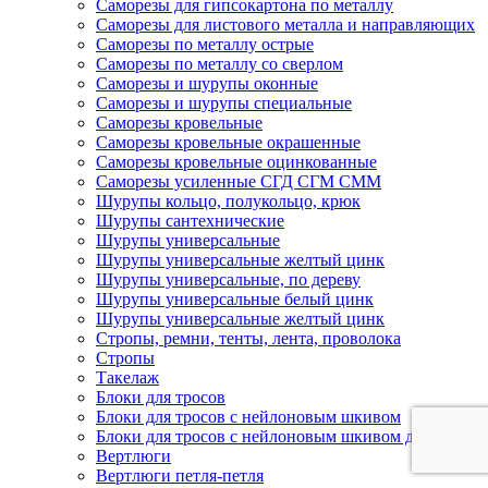
Саморезы для гипсокартона по металлу
Саморезы для листового металла и направляющих
Саморезы по металлу острые
Саморезы по металлу со сверлом
Саморезы и шурупы оконные
Саморезы и шурупы специальные
Саморезы кровельные
Саморезы кровельные окрашенные
Саморезы кровельные оцинкованные
Саморезы усиленные СГД СГМ СММ
Шурупы кольцо, полукольцо, крюк
Шурупы сантехнические
Шурупы универсальные
Шурупы универсальные желтый цинк
Шурупы универсальные, по дереву
Шурупы универсальные белый цинк
Шурупы универсальные желтый цинк
Стропы, ремни, тенты, лента, проволока
Стропы
Такелаж
Блоки для тросов
Блоки для тросов с нейлоновым шкивом
Блоки для тросов с нейлоновым шкивом двойные
Вертлюги
Вертлюги петля-петля