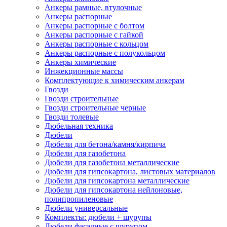
Анкеры рамные, втулочные
Анкеры распорные
Анкеры распорные с болтом
Анкеры распорные с гайкой
Анкеры распорные с кольцом
Анкеры распорные с полукольцом
Анкеры химические
Инжекционные массы
Комплектующие к химическим анкерам
Гвозди
Гвозди строительные
Гвозди строительные черные
Гвозди толевые
Дюбельная техника
Дюбели
Дюбели для бетона/камня/кирпича
Дюбели для газобетона
Дюбели для газобетона металлические
Дюбели для гипсокартона, листовых материалов
Дюбели для гипсокартона металлические
Дюбели для гипсокартона нейлоновые,
полипропиленовые
Дюбели универсальные
Комплекты: дюбели + шурупы
Дюбели фасадные с шурупом