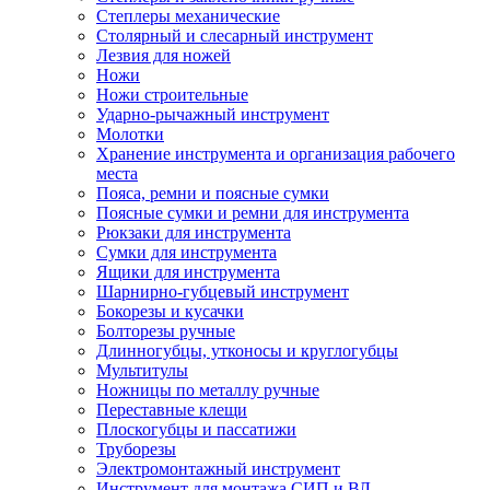
Степлеры механические
Столярный и слесарный инструмент
Лезвия для ножей
Ножи
Ножи строительные
Ударно-рычажный инструмент
Молотки
Хранение инструмента и организация рабочего
места
Пояса, ремни и поясные сумки
Поясные сумки и ремни для инструмента
Рюкзаки для инструмента
Сумки для инструмента
Ящики для инструмента
Шарнирно-губцевый инструмент
Бокорезы и кусачки
Болторезы ручные
Длинногубцы, утконосы и круглогубцы
Мультитулы
Ножницы по металлу ручные
Переставные клещи
Плоскогубцы и пассатижи
Труборезы
Электромонтажный инструмент
Инструмент для монтажа СИП и ВЛ