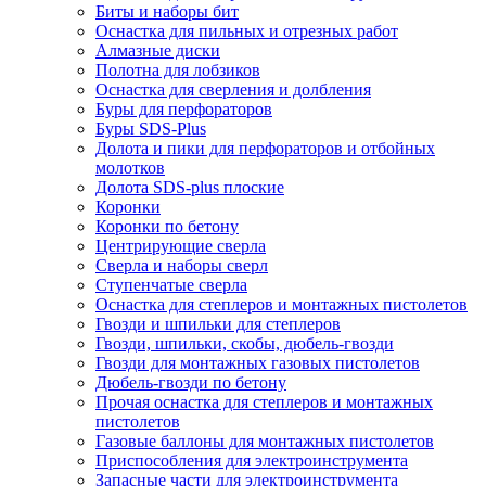
Биты и наборы бит
Оснастка для пильных и отрезных работ
Алмазные диски
Полотна для лобзиков
Оснастка для сверления и долбления
Буры для перфораторов
Буры SDS-Plus
Долота и пики для перфораторов и отбойных
молотков
Долота SDS-plus плоские
Коронки
Коронки по бетону
Центрирующие сверла
Сверла и наборы сверл
Ступенчатые сверла
Оснастка для степлеров и монтажных пистолетов
Гвозди и шпильки для степлеров
Гвозди, шпильки, скобы, дюбель-гвозди
Гвозди для монтажных газовых пистолетов
Дюбель-гвозди по бетону
Прочая оснастка для степлеров и монтажных
пистолетов
Газовые баллоны для монтажных пистолетов
Приспособления для электроинструмента
Запасные части для электроинструмента