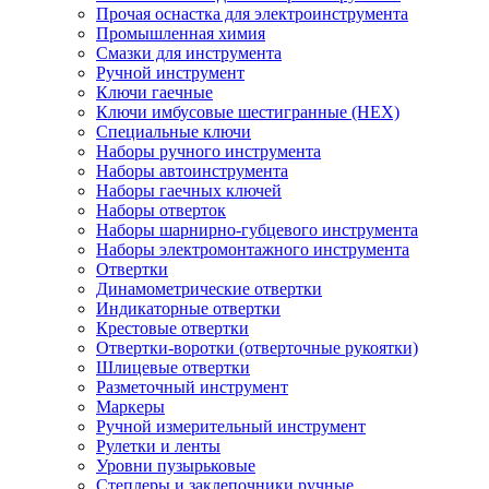
Прочая оснастка для электроинструмента
Промышленная химия
Смазки для инструмента
Ручной инструмент
Ключи гаечные
Ключи имбусовые шестигранные (HEX)
Специальные ключи
Наборы ручного инструмента
Наборы автоинструмента
Наборы гаечных ключей
Наборы отверток
Наборы шарнирно-губцевого инструмента
Наборы электромонтажного инструмента
Отвертки
Динамометрические отвертки
Индикаторные отвертки
Крестовые отвертки
Отвертки-воротки (отверточные рукоятки)
Шлицевые отвертки
Разметочный инструмент
Маркеры
Ручной измерительный инструмент
Рулетки и ленты
Уровни пузырьковые
Степлеры и заклепочники ручные