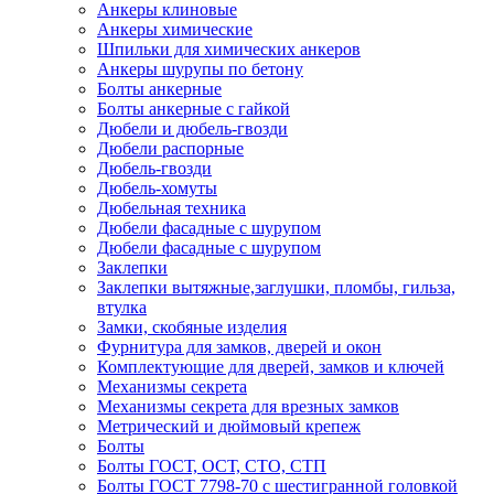
Анкеры клиновые
Анкеры химические
Шпильки для химических анкеров
Анкеры шурупы по бетону
Болты анкерные
Болты анкерные с гайкой
Дюбели и дюбель-гвозди
Дюбели распорные
Дюбель-гвозди
Дюбель-хомуты
Дюбельная техника
Дюбели фасадные с шурупом
Дюбели фасадные с шурупом
Заклепки
Заклепки вытяжные,заглушки, пломбы, гильза,
втулка
Замки, скобяные изделия
Фурнитура для замков, дверей и окон
Комплектующие для дверей, замков и ключей
Механизмы секрета
Механизмы секрета для врезных замков
Метрический и дюймовый крепеж
Болты
Болты ГОСТ, ОСТ, СТО, СТП
Болты ГОСТ 7798-70 с шестигранной головкой