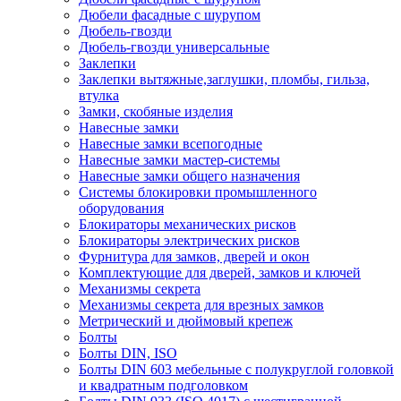
Дюбели фасадные с шурупом
Дюбель-гвозди
Дюбель-гвозди универсальные
Заклепки
Заклепки вытяжные,заглушки, пломбы, гильза,
втулка
Замки, скобяные изделия
Навесные замки
Навесные замки всепогодные
Навесные замки мастер-системы
Навесные замки общего назначения
Системы блокировки промышленного
оборудования
Блокираторы механических рисков
Блокираторы электрических рисков
Фурнитура для замков, дверей и окон
Комплектующие для дверей, замков и ключей
Механизмы секрета
Механизмы секрета для врезных замков
Метрический и дюймовый крепеж
Болты
Болты DIN, ISO
Болты DIN 603 мебельные с полукруглой головкой
и квадратным подголовком