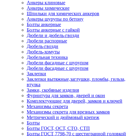
Анкеры клиновые
Анкеры химические
Шпильки для химических анкеров
Анкеры шурупы по бетону
Болты анкерные
Болты анкерные с гайкой
Дюбели и дюбель-гвозди
Дюбели распорные
Дюбель-гвозди
Дюбель-хомуты
Дюбельная техника
Дюбели фасадные с шурупом
Дюбели фасадные с шурупом
Заклепки
Заклепки вытяжные,заглушки, пломбы, гильза,
втулка
Замки, скобяные изделия
Фурнитура для замков, дверей и окон
Комплектующие для дверей, замков и ключей
Механизмы секрета
Механизмы секрета для врезных замков
Метрический и дюймовый крепеж
Болты
Болты ГОСТ, ОСТ, СТО, СТП
Болты ГОСТ 7798-70 с шестигранной головкой