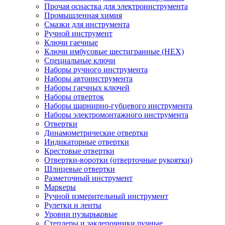
Прочая оснастка для электроинструмента
Промышленная химия
Смазки для инструмента
Ручной инструмент
Ключи гаечные
Ключи имбусовые шестигранные (HEX)
Специальные ключи
Наборы ручного инструмента
Наборы автоинструмента
Наборы гаечных ключей
Наборы отверток
Наборы шарнирно-губцевого инструмента
Наборы электромонтажного инструмента
Отвертки
Динамометрические отвертки
Индикаторные отвертки
Крестовые отвертки
Отвертки-воротки (отверточные рукоятки)
Шлицевые отвертки
Разметочный инструмент
Маркеры
Ручной измерительный инструмент
Рулетки и ленты
Уровни пузырьковые
Степлеры и заклепочники ручные