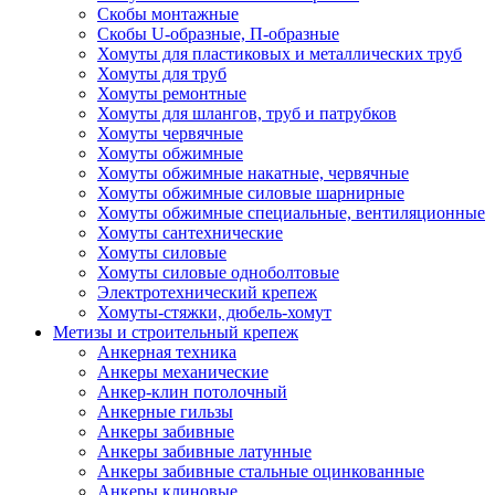
Скобы монтажные
Скобы U-образные, П-образные
Хомуты для пластиковых и металлических труб
Хомуты для труб
Хомуты ремонтные
Хомуты для шлангов, труб и патрубков
Хомуты червячные
Хомуты обжимные
Хомуты обжимные накатные, червячные
Хомуты обжимные силовые шарнирные
Хомуты обжимные специальные, вентиляционные
Хомуты сантехнические
Хомуты силовые
Хомуты силовые одноболтовые
Электротехнический крепеж
Хомуты-стяжки, дюбель-хомут
Метизы и строительный крепеж
Анкерная техника
Анкеры механические
Анкер-клин потолочный
Анкерные гильзы
Анкеры забивные
Анкеры забивные латунные
Анкеры забивные стальные оцинкованные
Анкеры клиновые