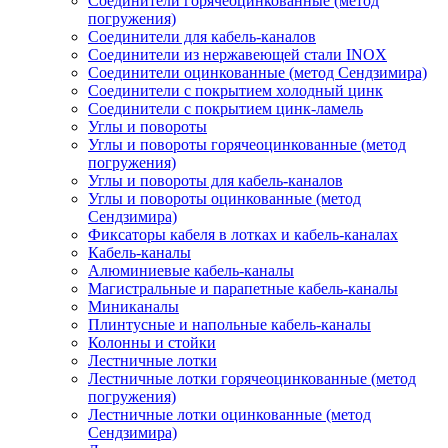
Соединители горячеоцинкованные (метод
погружения)
Соединители для кабель-каналов
Соединители из нержавеющей стали INOX
Соединители оцинкованные (метод Сендзимира)
Соединители с покрытием холодный цинк
Соединители с покрытием цинк-ламель
Углы и повороты
Углы и повороты горячеоцинкованные (метод
погружения)
Углы и повороты для кабель-каналов
Углы и повороты оцинкованные (метод
Сендзимира)
Фиксаторы кабеля в лотках и кабель-каналах
Кабель-каналы
Алюминиевые кабель-каналы
Магистральные и парапетные кабель-каналы
Миниканалы
Плинтусные и напольные кабель-каналы
Колонны и стойки
Лестничные лотки
Лестничные лотки горячеоцинкованные (метод
погружения)
Лестничные лотки оцинкованные (метод
Сендзимира)