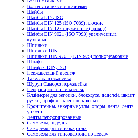
Болты с гайками
Болты с гайками и шайбами
Шайбы
Шайбы DIN, ISO
Шайбы DIN 125 (ISO 7089) плоские
Шайбы DIN 127 пружинные (гровер)
Шайбы DIN 9021 (ISO 7093) увеличенные
кузовные
Шпильки
Шпильки DIN
Шпильки DIN 976-1 (DIN 975) полнорезьбовые
Штифты
Штифты DIN, ISO
Нержавеющий крепеж
Такелаж нержавейка
Шуруп Саморез нержавейка
Перфорированный крепеж
Кляймеры для вагонки, блокхауса, панелей, шкант,
ручки, профиль, крестик, крючки
Кронштейны, анкерные углы, опоры, лента, лента
уплотн.
Ленты перфорированные
Саморезы, шурупы
Саморезы для гипсокартона
Саморезы для гипсокартона по дереву