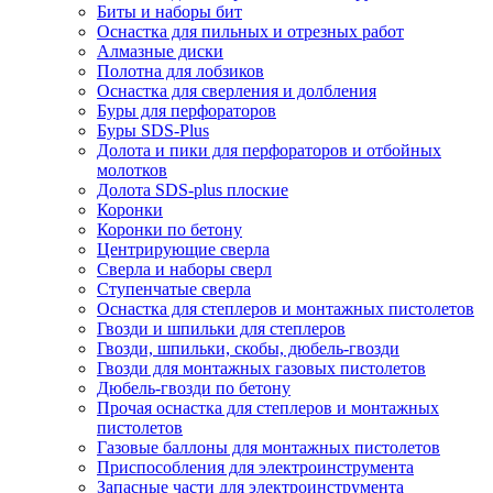
Биты и наборы бит
Оснастка для пильных и отрезных работ
Алмазные диски
Полотна для лобзиков
Оснастка для сверления и долбления
Буры для перфораторов
Буры SDS-Plus
Долота и пики для перфораторов и отбойных
молотков
Долота SDS-plus плоские
Коронки
Коронки по бетону
Центрирующие сверла
Сверла и наборы сверл
Ступенчатые сверла
Оснастка для степлеров и монтажных пистолетов
Гвозди и шпильки для степлеров
Гвозди, шпильки, скобы, дюбель-гвозди
Гвозди для монтажных газовых пистолетов
Дюбель-гвозди по бетону
Прочая оснастка для степлеров и монтажных
пистолетов
Газовые баллоны для монтажных пистолетов
Приспособления для электроинструмента
Запасные части для электроинструмента