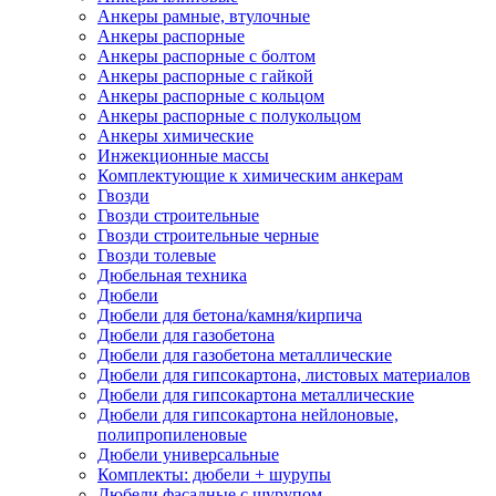
Анкеры рамные, втулочные
Анкеры распорные
Анкеры распорные с болтом
Анкеры распорные с гайкой
Анкеры распорные с кольцом
Анкеры распорные с полукольцом
Анкеры химические
Инжекционные массы
Комплектующие к химическим анкерам
Гвозди
Гвозди строительные
Гвозди строительные черные
Гвозди толевые
Дюбельная техника
Дюбели
Дюбели для бетона/камня/кирпича
Дюбели для газобетона
Дюбели для газобетона металлические
Дюбели для гипсокартона, листовых материалов
Дюбели для гипсокартона металлические
Дюбели для гипсокартона нейлоновые,
полипропиленовые
Дюбели универсальные
Комплекты: дюбели + шурупы
Дюбели фасадные с шурупом