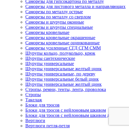
Саморезы для гипсокартона по металлу
Саморезы для листового металла и направляющих
Саморезы по металлу острые
Саморезы по металлу со сверлом
Саморезы и шурупы оконные
Саморезы и шурупы специальные
Саморезы кровельные
Саморезы кровельные окрашенные
Саморезы кровельные оцинкованные
Саморезы усиленные СГД СГМ СММ
Шурупы кольцо, полукольцо, крюк
Шурупы сантехнические
Шурупы универсальные
Шурупы универсальные желтый цинк
Шурупы универсальные, по дереву
Шурупы универсальные белый цинк
Шурупы универсальные желтый цинк
Стропы, ремни, тенты, лента, проволока
Стропы
Такелаж
Блоки для тросов
Блоки для тросов с нейлоновым шкивом
Блоки для тросов с нейлоновым шкивом двойные
Вертлюги
Вертлюги петля-петля