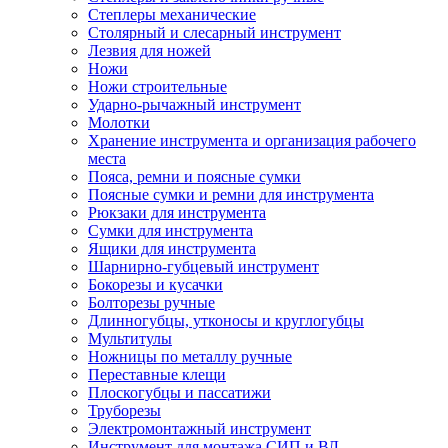
Степлеры механические
Столярный и слесарный инструмент
Лезвия для ножей
Ножи
Ножи строительные
Ударно-рычажный инструмент
Молотки
Хранение инструмента и организация рабочего
места
Пояса, ремни и поясные сумки
Поясные сумки и ремни для инструмента
Рюкзаки для инструмента
Сумки для инструмента
Ящики для инструмента
Шарнирно-губцевый инструмент
Бокорезы и кусачки
Болторезы ручные
Длинногубцы, утконосы и круглогубцы
Мультитулы
Ножницы по металлу ручные
Переставные клещи
Плоскогубцы и пассатижи
Труборезы
Электромонтажный инструмент
Инструмент для монтажа СИП и ВЛ