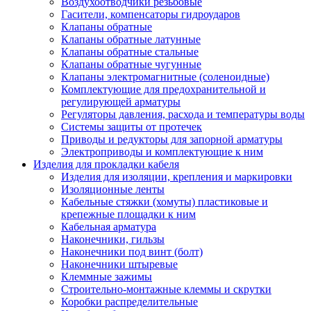
Воздухоотводчики резьбовые
Гасители, компенсаторы гидроударов
Клапаны обратные
Клапаны обратные латунные
Клапаны обратные стальные
Клапаны обратные чугунные
Клапаны электромагнитные (соленоидные)
Комплектующие для предохранительной и
регулирующей арматуры
Регуляторы давления, расхода и температуры воды
Системы защиты от протечек
Приводы и редукторы для запорной арматуры
Электроприводы и комплектующие к ним
Изделия для прокладки кабеля
Изделия для изоляции, крепления и маркировки
Изоляционные ленты
Кабельные стяжки (хомуты) пластиковые и
крепежные площадки к ним
Кабельная арматура
Наконечники, гильзы
Наконечники под винт (болт)
Наконечники штыревые
Клеммные зажимы
Строительно-монтажные клеммы и скрутки
Коробки распределительные