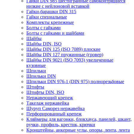
Гайки DIN 985 шестигранные самоконтрящиеся
низкие с нейлоновой вставкой
Гайки-барашки DIN 315
Гайки специальные
Комплекты крепежные
Болты с гайками
Болты с гайками и шайбами
Шайбы
Шайбы DIN, ISO
Шайбы DIN 125 (ISO 7089) плоские
Шайбы DIN 127 пружинные (гровер)
Шайбы DIN 9021 (ISO 7093) увеличенные
кузовные
Шпильки
Шпильки DIN
Шпильки DIN 976-1 (DIN 975) полнорезьбовые
Штифты
Штифты DIN, ISO
Нержавеющий крепеж
Такелаж нержавейка
Шуруп Саморез нержавейка
Перфорированный крепеж
Кляймеры для вагонки, блокхауса, панелей, шкант,
ручки, профиль, крестик, крючки
Кронштейны, анкерные углы, опоры, лента, лента