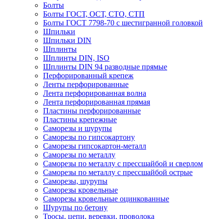
Болты
Болты ГОСТ, ОСТ, СТО, СТП
Болты ГОСТ 7798-70 с шестигранной головкой
Шпильки
Шпильки DIN
Шплинты
Шплинты DIN, ISO
Шплинты DIN 94 разводные прямые
Перфорированный крепеж
Ленты перфорированные
Лента перфорированная волна
Лента перфорированная прямая
Пластины перфорированные
Пластины крепежные
Саморезы и шурупы
Саморезы по гипсокартону
Саморезы гипсокартон-металл
Саморезы по металлу
Саморезы по металлу с прессшайбой и сверлом
Саморезы по металлу с прессшайбой острые
Саморезы, шурупы
Саморезы кровельные
Саморезы кровельные оцинкованные
Шурупы по бетону
Тросы, цепи, веревки, проволока