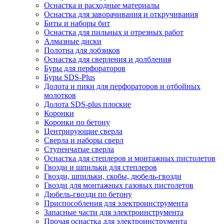
Оснастка и расходные материалы
Оснастка для заворачивания и откручивания
Биты и наборы бит
Оснастка для пильных и отрезных работ
Алмазные диски
Полотна для лобзиков
Оснастка для сверления и долбления
Буры для перфораторов
Буры SDS-Plus
Долота и пики для перфораторов и отбойных
молотков
Долота SDS-plus плоские
Коронки
Коронки по бетону
Центрирующие сверла
Сверла и наборы сверл
Ступенчатые сверла
Оснастка для степлеров и монтажных пистолетов
Гвозди и шпильки для степлеров
Гвозди, шпильки, скобы, дюбель-гвозди
Гвозди для монтажных газовых пистолетов
Дюбель-гвозди по бетону
Приспособления для электроинструмента
Запасные части для электроинструмента
Прочая оснастка для электроинструмента