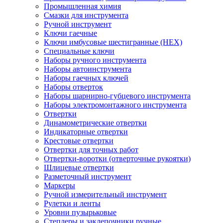
Промышленная химия
Смазки для инструмента
Ручной инструмент
Ключи гаечные
Ключи имбусовые шестигранные (HEX)
Специальные ключи
Наборы ручного инструмента
Наборы автоинструмента
Наборы гаечных ключей
Наборы отверток
Наборы шарнирно-губцевого инструмента
Наборы электромонтажного инструмента
Отвертки
Динамометрические отвертки
Индикаторные отвертки
Крестовые отвертки
Отвертки для точных работ
Отвертки-воротки (отверточные рукоятки)
Шлицевые отвертки
Разметочный инструмент
Маркеры
Ручной измерительный инструмент
Рулетки и ленты
Уровни пузырьковые
Степлеры и заклепочники ручные