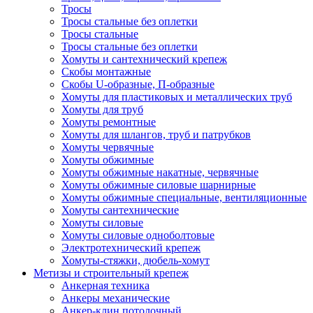
Тросы
Тросы стальные без оплетки
Тросы стальные
Тросы стальные без оплетки
Хомуты и сантехнический крепеж
Скобы монтажные
Скобы U-образные, П-образные
Хомуты для пластиковых и металлических труб
Хомуты для труб
Хомуты ремонтные
Хомуты для шлангов, труб и патрубков
Хомуты червячные
Хомуты обжимные
Хомуты обжимные накатные, червячные
Хомуты обжимные силовые шарнирные
Хомуты обжимные специальные, вентиляционные
Хомуты сантехнические
Хомуты силовые
Хомуты силовые одноболтовые
Электротехнический крепеж
Хомуты-стяжки, дюбель-хомут
Метизы и строительный крепеж
Анкерная техника
Анкеры механические
Анкер-клин потолочный