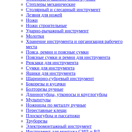
Степлеры механические
Столярный и слесарный инструмент
Лезвия для ножей
Ножи
Ножи строительные
Ударно-рычажный инструмент
Молотки
Хранение инструмента и организация рабочего
места
Пояса, ремни и поясные сумки
Поясные сумки и ремни для инструмента
Рюкзаки для инструмента
Сумки для инструмента
Ящики для инструмента
Шарнирно-губцевый инструмент
Бокорезы и кусачки
Болторезы ручные
Длинногубцы, утконосы и круглогубцы
Мультитулы
Ножницы по металлу ручные
Переставные клещи
Плоскогубцы и пассатижи
Труборезы
Электромонтажный инструмент
Инструмент для монтажа СИП и ВЛ