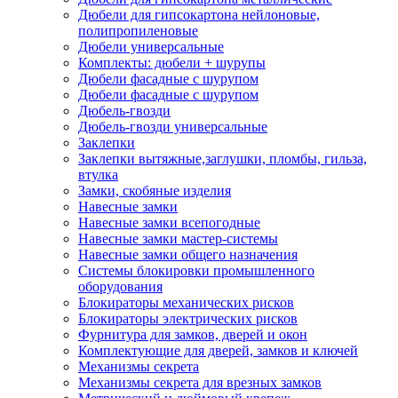
Дюбели для гипсокартона нейлоновые,
полипропиленовые
Дюбели универсальные
Комплекты: дюбели + шурупы
Дюбели фасадные с шурупом
Дюбели фасадные с шурупом
Дюбель-гвозди
Дюбель-гвозди универсальные
Заклепки
Заклепки вытяжные,заглушки, пломбы, гильза,
втулка
Замки, скобяные изделия
Навесные замки
Навесные замки всепогодные
Навесные замки мастер-системы
Навесные замки общего назначения
Системы блокировки промышленного
оборудования
Блокираторы механических рисков
Блокираторы электрических рисков
Фурнитура для замков, дверей и окон
Комплектующие для дверей, замков и ключей
Механизмы секрета
Механизмы секрета для врезных замков