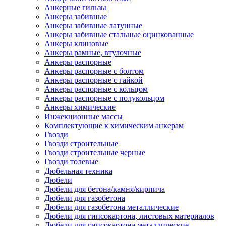
Анкерные гильзы
Анкеры забивные
Анкеры забивные латунные
Анкеры забивные стальные оцинкованные
Анкеры клиновые
Анкеры рамные, втулочные
Анкеры распорные
Анкеры распорные с болтом
Анкеры распорные с гайкой
Анкеры распорные с кольцом
Анкеры распорные с полукольцом
Анкеры химические
Инжекционные массы
Комплектующие к химическим анкерам
Гвозди
Гвозди строительные
Гвозди строительные черные
Гвозди толевые
Дюбельная техника
Дюбели
Дюбели для бетона/камня/кирпича
Дюбели для газобетона
Дюбели для газобетона металлические
Дюбели для гипсокартона, листовых материалов
Дюбели для гипсокартона металлические