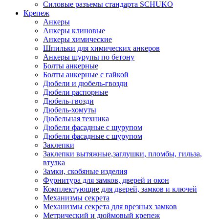
Силовые разъемы стандарта SCHUKO
Крепеж
Анкеры
Анкеры клиновые
Анкеры химические
Шпильки для химических анкеров
Анкеры шурупы по бетону
Болты анкерные
Болты анкерные с гайкой
Дюбели и дюбель-гвозди
Дюбели распорные
Дюбель-гвозди
Дюбель-хомуты
Дюбельная техника
Дюбели фасадные с шурупом
Дюбели фасадные с шурупом
Заклепки
Заклепки вытяжные,заглушки, пломбы, гильза,
втулка
Замки, скобяные изделия
Фурнитура для замков, дверей и окон
Комплектующие для дверей, замков и ключей
Механизмы секрета
Механизмы секрета для врезных замков
Метрический и дюймовый крепеж