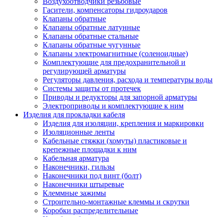
Воздухоотводчики резьбовые
Гасители, компенсаторы гидроударов
Клапаны обратные
Клапаны обратные латунные
Клапаны обратные стальные
Клапаны обратные чугунные
Клапаны электромагнитные (соленоидные)
Комплектующие для предохранительной и
регулирующей арматуры
Регуляторы давления, расхода и температуры воды
Системы защиты от протечек
Приводы и редукторы для запорной арматуры
Электроприводы и комплектующие к ним
Изделия для прокладки кабеля
Изделия для изоляции, крепления и маркировки
Изоляционные ленты
Кабельные стяжки (хомуты) пластиковые и
крепежные площадки к ним
Кабельная арматура
Наконечники, гильзы
Наконечники под винт (болт)
Наконечники штыревые
Клеммные зажимы
Строительно-монтажные клеммы и скрутки
Коробки распределительные