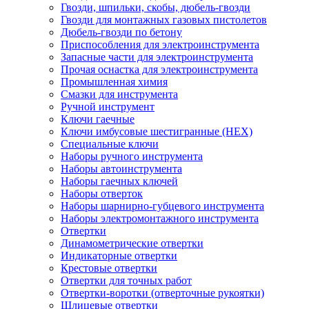
Гвозди, шпильки, скобы, дюбель-гвозди
Гвозди для монтажных газовых пистолетов
Дюбель-гвозди по бетону
Приспособления для электроинструмента
Запасные части для электроинструмента
Прочая оснастка для электроинструмента
Промышленная химия
Смазки для инструмента
Ручной инструмент
Ключи гаечные
Ключи имбусовые шестигранные (HEX)
Специальные ключи
Наборы ручного инструмента
Наборы автоинструмента
Наборы гаечных ключей
Наборы отверток
Наборы шарнирно-губцевого инструмента
Наборы электромонтажного инструмента
Отвертки
Динамометрические отвертки
Индикаторные отвертки
Крестовые отвертки
Отвертки для точных работ
Отвертки-воротки (отверточные рукоятки)
Шлицевые отвертки