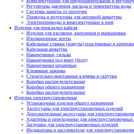
Комплектующие для предохранительной и регулир
Регуляторы давления, расхода и температуры воды
Системы защиты от протечек
Приводы и редукторы для запорной арматуры
Электроприводы и комплектующие к ним
Изделия для прокладки кабеля
Изделия для изоляции, крепления и маркировки
Изоляционные ленты
Кабельные стяжки (хомуты) пластиковые и крепеж
Кабельная арматура
Наконечники, гильзы
Наконечники под винт (болт)
Наконечники штыревые
Клеммные зажимы
Строительно-монтажные клеммы и скрутки
Коробки распределительные
Коробки общего назначения
Коробки распределительные
Изделия электроустановочные
Установочные изделия общего назначения
Аксессуары для электроустановочных изделий
Дополнительные аксессуары для электроустановоч
Адаптеры и переходники для электроустановочных
Заглушки для электроустановочных изделий
Индикаторы и рассеиватели для электроустановочн