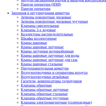
Модули расширения входов и выходов контроллеро
Панели оператора (HMI)
Панели оператора
Запорная и регулирующая арматура
Затворы поворотные дисковые
Затворы поворотные дисковые чугунные
Клапаны смесительные
Клапаны 3-х ходовые
Коллекторы распределительные
Шкафы коллекторные
Краны шаровые
Краны шаровые латунные
Краны латунные водоразборные
Краны шаровые латунные для воды
Краны шаровые латунные для газа
Краны шаровые стальные
Предохранительная арматура
Воздухоотводчики и сепараторы воздуха
Воздухоотводчики резьбовые
Гасители, компенсаторы гидроударов
Клапаны обратные
Клапаны обратные латунные
Клапаны обратные стальные
Клапаны обратные чугунные
Клапаны электромагнитные (соленоидные)