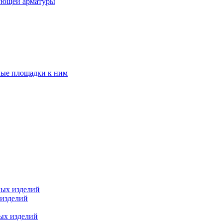
ующей арматуры
ные площадки к ним
ных изделий
 изделий
ых изделий