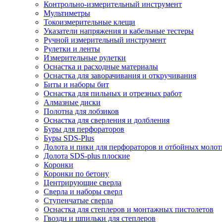
Контрольно-измерительный инструмент
Мультиметры
Токоизмерительные клещи
Указатели напряжения и кабельные тестеры
Ручной измерительный инструмент
Рулетки и ленты
Измерительные рулетки
Оснастка и расходные материалы
Оснастка для заворачивания и откручивания
Биты и наборы бит
Оснастка для пильных и отрезных работ
Алмазные диски
Полотна для лобзиков
Оснастка для сверления и долбления
Буры для перфораторов
Буры SDS-Plus
Долота и пики для перфораторов и отбойных молот
Долота SDS-plus плоские
Коронки
Коронки по бетону
Центрирующие сверла
Сверла и наборы сверл
Ступенчатые сверла
Оснастка для степлеров и монтажных пистолетов
Гвозди и шпильки для степлеров