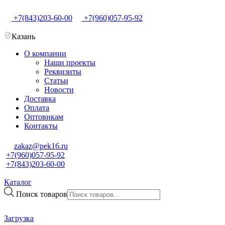
+7(843)203-60-00
+7(960)057-95-92
Казань
О компании
Наши проекты
Реквизиты
Статьи
Новости
Доставка
Оплата
Оптовикам
Контакты
zakaz@pek16.ru
+7(960)057-95-92
+7(843)203-60-00
Каталог
Поиск товаров
Загрузка