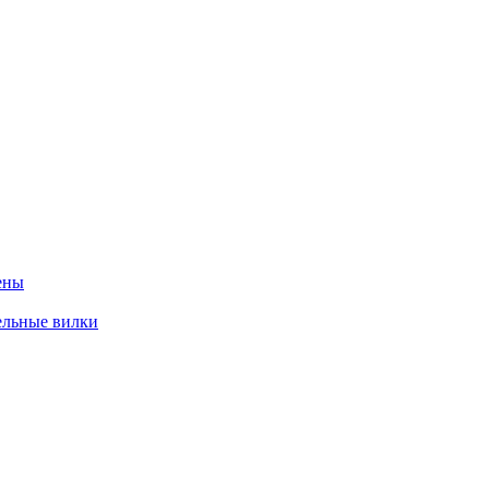
ены
ельные вилки