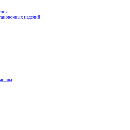
елия
становочных изделий
каналы