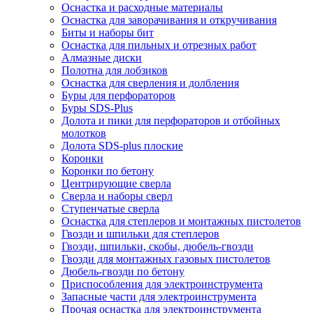
Оснастка и расходные материалы
Оснастка для заворачивания и откручивания
Биты и наборы бит
Оснастка для пильных и отрезных работ
Алмазные диски
Полотна для лобзиков
Оснастка для сверления и долбления
Буры для перфораторов
Буры SDS-Plus
Долота и пики для перфораторов и отбойных
молотков
Долота SDS-plus плоские
Коронки
Коронки по бетону
Центрирующие сверла
Сверла и наборы сверл
Ступенчатые сверла
Оснастка для степлеров и монтажных пистолетов
Гвозди и шпильки для степлеров
Гвозди, шпильки, скобы, дюбель-гвозди
Гвозди для монтажных газовых пистолетов
Дюбель-гвозди по бетону
Приспособления для электроинструмента
Запасные части для электроинструмента
Прочая оснастка для электроинструмента