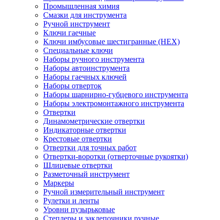
Промышленная химия
Смазки для инструмента
Ручной инструмент
Ключи гаечные
Ключи имбусовые шестигранные (HEX)
Специальные ключи
Наборы ручного инструмента
Наборы автоинструмента
Наборы гаечных ключей
Наборы отверток
Наборы шарнирно-губцевого инструмента
Наборы электромонтажного инструмента
Отвертки
Динамометрические отвертки
Индикаторные отвертки
Крестовые отвертки
Отвертки для точных работ
Отвертки-воротки (отверточные рукоятки)
Шлицевые отвертки
Разметочный инструмент
Маркеры
Ручной измерительный инструмент
Рулетки и ленты
Уровни пузырьковые
Степлеры и заклепочники ручные