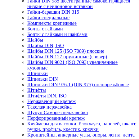
Гайки DIN 985 шестигранные самоконтрящиеся
низкие с нейлоновой вставкой
Гайки-барашки DIN 315
Гайки специальные
Комплекты крепежные
Болты с гайками
Болты с гайками и шайбами
Шайбы
Шайбы DIN, ISO
Шайбы DIN 125 (ISO 7089) плоские
Шайбы DIN 127 пружинные (гровер)
Шайбы DIN 9021 (ISO 7093) увеличенные
кузовные
Шпильки
Шпильки DIN
Шпильки DIN 976-1 (DIN 975) полнорезьбовые
Штифты
Штифты DIN, ISO
Нержавеющий крепеж
Такелаж нержавейка
Шуруп Саморез нержавейка
Перфорированный крепеж
Кляймеры для вагонки, блокхауса, панелей, шкант,
ручки, профиль, крестик, крючки
Кронштейны, анкерные углы, опоры, лента, лента