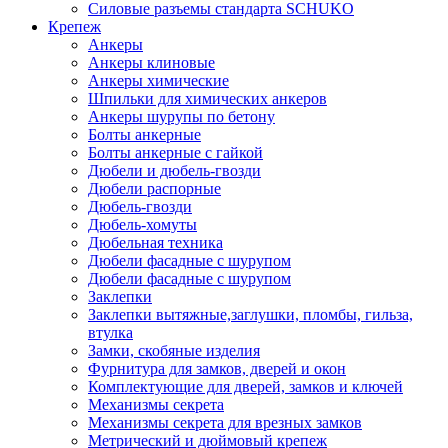
Силовые разъемы стандарта SCHUKO
Крепеж
Анкеры
Анкеры клиновые
Анкеры химические
Шпильки для химических анкеров
Анкеры шурупы по бетону
Болты анкерные
Болты анкерные с гайкой
Дюбели и дюбель-гвозди
Дюбели распорные
Дюбель-гвозди
Дюбель-хомуты
Дюбельная техника
Дюбели фасадные с шурупом
Дюбели фасадные с шурупом
Заклепки
Заклепки вытяжные,заглушки, пломбы, гильза,
втулка
Замки, скобяные изделия
Фурнитура для замков, дверей и окон
Комплектующие для дверей, замков и ключей
Механизмы секрета
Механизмы секрета для врезных замков
Метрический и дюймовый крепеж