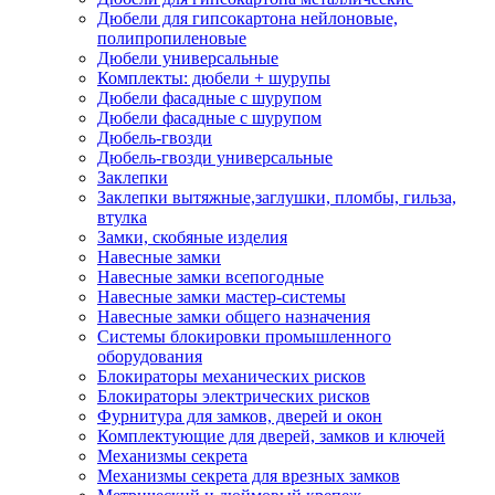
Дюбели для гипсокартона нейлоновые,
полипропиленовые
Дюбели универсальные
Комплекты: дюбели + шурупы
Дюбели фасадные с шурупом
Дюбели фасадные с шурупом
Дюбель-гвозди
Дюбель-гвозди универсальные
Заклепки
Заклепки вытяжные,заглушки, пломбы, гильза,
втулка
Замки, скобяные изделия
Навесные замки
Навесные замки всепогодные
Навесные замки мастер-системы
Навесные замки общего назначения
Системы блокировки промышленного
оборудования
Блокираторы механических рисков
Блокираторы электрических рисков
Фурнитура для замков, дверей и окон
Комплектующие для дверей, замков и ключей
Механизмы секрета
Механизмы секрета для врезных замков