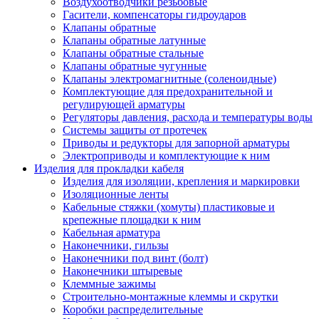
Воздухоотводчики резьбовые
Гасители, компенсаторы гидроударов
Клапаны обратные
Клапаны обратные латунные
Клапаны обратные стальные
Клапаны обратные чугунные
Клапаны электромагнитные (соленоидные)
Комплектующие для предохранительной и
регулирующей арматуры
Регуляторы давления, расхода и температуры воды
Системы защиты от протечек
Приводы и редукторы для запорной арматуры
Электроприводы и комплектующие к ним
Изделия для прокладки кабеля
Изделия для изоляции, крепления и маркировки
Изоляционные ленты
Кабельные стяжки (хомуты) пластиковые и
крепежные площадки к ним
Кабельная арматура
Наконечники, гильзы
Наконечники под винт (болт)
Наконечники штыревые
Клеммные зажимы
Строительно-монтажные клеммы и скрутки
Коробки распределительные