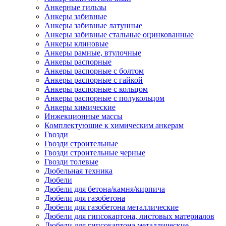
Анкерные гильзы
Анкеры забивные
Анкеры забивные латунные
Анкеры забивные стальные оцинкованные
Анкеры клиновые
Анкеры рамные, втулочные
Анкеры распорные
Анкеры распорные с болтом
Анкеры распорные с гайкой
Анкеры распорные с кольцом
Анкеры распорные с полукольцом
Анкеры химические
Инжекционные массы
Комплектующие к химическим анкерам
Гвозди
Гвозди строительные
Гвозди строительные черные
Гвозди толевые
Дюбельная техника
Дюбели
Дюбели для бетона/камня/кирпича
Дюбели для газобетона
Дюбели для газобетона металлические
Дюбели для гипсокартона, листовых материалов
Дюбели для гипсокартона металлические