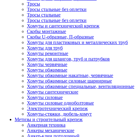
Тросы
Тросы стальные без оплетки
Тросы стальные
Тросы стальные без оплетки
Хомуты и сантехнический крепеж
Скобы монтажные
Скобы U-образные, П-образные
Хомуты для пластиковых и металлических труб
Хомуты для труб
Хомуты ремонтные
Хомуты для шлангов, труб и патрубков
Хомуты червячные
Хомуты обжимные
Хомуты обжимные накатные, червячные
Хомуты обжимные силовые шарнирные
Хомуты обжимные специальные, вентиляционные
Хомуты сантехнические
Хомуты силовые
Хомуты силовые одноболтовые
Электротехнический крепеж
Хомуты-стяжки, дюбель-хомут
Метизы и строительный крепеж
Анкерная техника
Анкеры механические
Анкер-клин потолочный