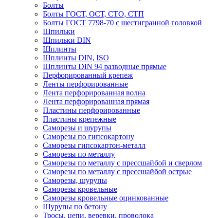
Болты
Болты ГОСТ, ОСТ, СТО, СТП
Болты ГОСТ 7798-70 с шестигранной головкой
Шпильки
Шпильки DIN
Шплинты
Шплинты DIN, ISO
Шплинты DIN 94 разводные прямые
Перфорированный крепеж
Ленты перфорированные
Лента перфорированная волна
Лента перфорированная прямая
Пластины перфорированные
Пластины крепежные
Саморезы и шурупы
Саморезы по гипсокартону
Саморезы гипсокартон-металл
Саморезы по металлу
Саморезы по металлу с прессшайбой и сверлом
Саморезы по металлу с прессшайбой острые
Саморезы, шурупы
Саморезы кровельные
Саморезы кровельные оцинкованные
Шурупы по бетону
Тросы, цепи, веревки, проволока