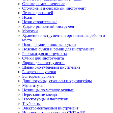
Степлеры механические
Столярный и слесарный инструмент
Лезвия для ножей
Ножи
Ножи строительные
Ударно-рычажный инструмент
Молотки
Хранение инструмента и организация рабочего
места
Пояса, ремни и поясные сумки
Поясные сумки и ремни для инструмента
Рюкзаки для инструмента
Сумки для инструмента
Ящики для инструмента
Шарнирно-губцевый инструмент
Бокорезы и кусачки
Болторезы ручные
Длинногубцы, утконосы и круглогубцы
Мультитулы
Ножницы по металлу ручные
Переставные клещи
Плоскогубцы и пассатижи
Труборезы
Электромонтажный инструмент
Инструмент для монтажа СИП и ВЛ