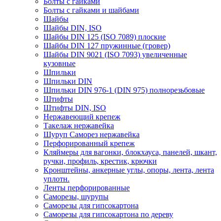
Болты с гайками
Болты с гайками и шайбами
Шайбы
Шайбы DIN, ISO
Шайбы DIN 125 (ISO 7089) плоские
Шайбы DIN 127 пружинные (гровер)
Шайбы DIN 9021 (ISO 7093) увеличенные
кузовные
Шпильки
Шпильки DIN
Шпильки DIN 976-1 (DIN 975) полнорезьбовые
Штифты
Штифты DIN, ISO
Нержавеющий крепеж
Такелаж нержавейка
Шуруп Саморез нержавейка
Перфорированный крепеж
Кляймеры для вагонки, блокхауса, панелей, шкант,
ручки, профиль, крестик, крючки
Кронштейны, анкерные углы, опоры, лента, лента
уплотн.
Ленты перфорированные
Саморезы, шурупы
Саморезы для гипсокартона
Саморезы для гипсокартона по дереву