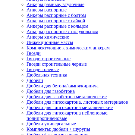
Анкеры рамные, втулочные
Анкеры распорные
Анкеры распорные с болтом
Анкеры распорные с гайкой
Анкеры распорные с кольцом
Анкеры распорные с полукольцом
Анкеры химические
Инжекционные массы
Комплектующие к химическим анкерам
Гвозди
Гвозди строительные
Гвозди строительные черные
Гвозди толевые
Дюбельная техника
Дюбели
Дюбели для бетона/камня/кирпича
Дюбели для газобетона
Дюбели для газобетона металлические
Дюбели для гипсокартона, листовых материалов
Дюбели для гипсокартона металлические
Дюбели для гипсокартона нейлоновые,
полипропиленовые
Дюбели универсальные
Комплекты: дюбели + шурупы
Дюбели фасадные с шурупом