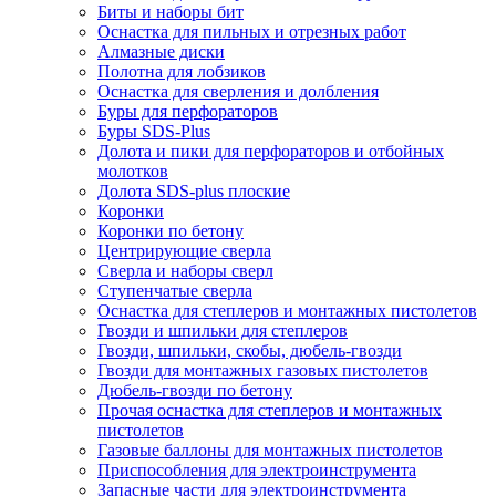
Биты и наборы бит
Оснастка для пильных и отрезных работ
Алмазные диски
Полотна для лобзиков
Оснастка для сверления и долбления
Буры для перфораторов
Буры SDS-Plus
Долота и пики для перфораторов и отбойных
молотков
Долота SDS-plus плоские
Коронки
Коронки по бетону
Центрирующие сверла
Сверла и наборы сверл
Ступенчатые сверла
Оснастка для степлеров и монтажных пистолетов
Гвозди и шпильки для степлеров
Гвозди, шпильки, скобы, дюбель-гвозди
Гвозди для монтажных газовых пистолетов
Дюбель-гвозди по бетону
Прочая оснастка для степлеров и монтажных
пистолетов
Газовые баллоны для монтажных пистолетов
Приспособления для электроинструмента
Запасные части для электроинструмента