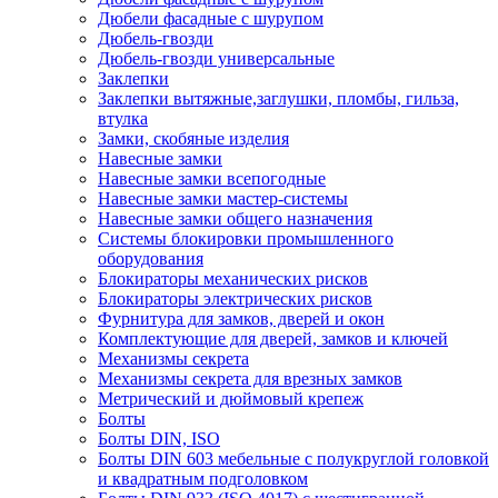
Дюбели фасадные с шурупом
Дюбель-гвозди
Дюбель-гвозди универсальные
Заклепки
Заклепки вытяжные,заглушки, пломбы, гильза,
втулка
Замки, скобяные изделия
Навесные замки
Навесные замки всепогодные
Навесные замки мастер-системы
Навесные замки общего назначения
Системы блокировки промышленного
оборудования
Блокираторы механических рисков
Блокираторы электрических рисков
Фурнитура для замков, дверей и окон
Комплектующие для дверей, замков и ключей
Механизмы секрета
Механизмы секрета для врезных замков
Метрический и дюймовый крепеж
Болты
Болты DIN, ISO
Болты DIN 603 мебельные с полукруглой головкой
и квадратным подголовком