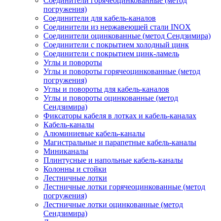
Соединители горячеоцинкованные (метод
погружения)
Соединители для кабель-каналов
Соединители из нержавеющей стали INOX
Соединители оцинкованные (метод Сендзимира)
Соединители с покрытием холодный цинк
Соединители с покрытием цинк-ламель
Углы и повороты
Углы и повороты горячеоцинкованные (метод
погружения)
Углы и повороты для кабель-каналов
Углы и повороты оцинкованные (метод
Сендзимира)
Фиксаторы кабеля в лотках и кабель-каналах
Кабель-каналы
Алюминиевые кабель-каналы
Магистральные и парапетные кабель-каналы
Миниканалы
Плинтусные и напольные кабель-каналы
Колонны и стойки
Лестничные лотки
Лестничные лотки горячеоцинкованные (метод
погружения)
Лестничные лотки оцинкованные (метод
Сендзимира)