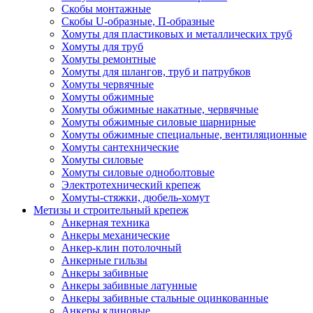
Скобы монтажные
Скобы U-образные, П-образные
Хомуты для пластиковых и металлических труб
Хомуты для труб
Хомуты ремонтные
Хомуты для шлангов, труб и патрубков
Хомуты червячные
Хомуты обжимные
Хомуты обжимные накатные, червячные
Хомуты обжимные силовые шарнирные
Хомуты обжимные специальные, вентиляционные
Хомуты сантехнические
Хомуты силовые
Хомуты силовые одноболтовые
Электротехнический крепеж
Хомуты-стяжки, дюбель-хомут
Метизы и строительный крепеж
Анкерная техника
Анкеры механические
Анкер-клин потолочный
Анкерные гильзы
Анкеры забивные
Анкеры забивные латунные
Анкеры забивные стальные оцинкованные
Анкеры клиновые