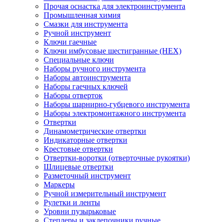
Прочая оснастка для электроинструмента
Промышленная химия
Смазки для инструмента
Ручной инструмент
Ключи гаечные
Ключи имбусовые шестигранные (HEX)
Специальные ключи
Наборы ручного инструмента
Наборы автоинструмента
Наборы гаечных ключей
Наборы отверток
Наборы шарнирно-губцевого инструмента
Наборы электромонтажного инструмента
Отвертки
Динамометрические отвертки
Индикаторные отвертки
Крестовые отвертки
Отвертки-воротки (отверточные рукоятки)
Шлицевые отвертки
Разметочный инструмент
Маркеры
Ручной измерительный инструмент
Рулетки и ленты
Уровни пузырьковые
Степлеры и заклепочники ручные