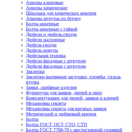
Анкеры клиновые
Анкеры химические
Шпильки для химических анкеров
Анкеры шурупы по бетону
Болты анкерные
Болты анкерные с гайкой
Дюбели и дюбель-гвозди
Дюбели распорные
Дюбель-гвозди
Дюбель-хомуты
Дюбельная техника
Дюбели фасадные с шурупом
Дюбели фасадные с шурупом
Заклепки
Заклепки вытяжные,заглушки, пломбы, гильза,
втулка
Замки, скобяные изделия
Фурнитура для замков, дверей и окон
Комплектующие для дверей, замков и ключей
Механизмы секрета
Механизмы секрета для врезных замков
Метрический и дюймовый крепеж
Болты
Болты ГОСТ, ОСТ, СТО, СТП
Болты ГОСТ 7798-70 с шестигранной головкой