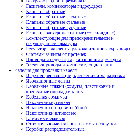
Воздухоотводчики резьбовые
Гасители, компенсаторы гидроударов
Клапаны обратные
Клапаны обратные латунные
Клапаны обратные стальные
Клапаны обратные чугунные
Клапаны электромагнитные (соленоидные)
Комплектующие для предохранительной и
регулирующей арматуры
Регуляторы давления, расхода и температуры воды
Системы защиты от протечек
Приводы и редукторы для запорной арматуры
Электроприводы и комплектующие к ним
Изделия для прокладки кабеля
Изделия для изоляции, крепления и маркировки
Изоляционные ленты
Кабельные стяжки (хомуты) пластиковые и
крепежные площадки к ним
Кабельная арматура
Наконечники, гильзы
Наконечники под винт (болт)
Наконечники штыревые
Клеммные зажимы
Строительно-монтажные клеммы и скрутки
Коробки распределительные