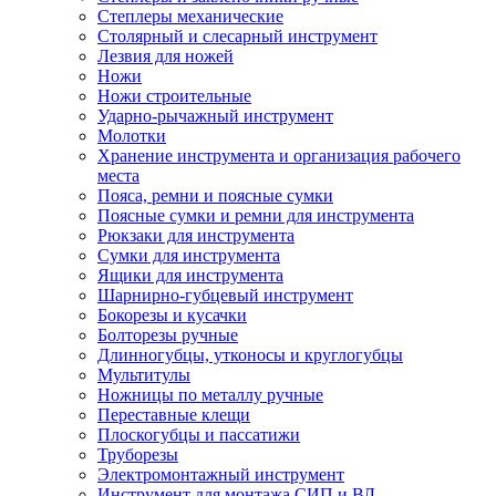
Степлеры механические
Столярный и слесарный инструмент
Лезвия для ножей
Ножи
Ножи строительные
Ударно-рычажный инструмент
Молотки
Хранение инструмента и организация рабочего
места
Пояса, ремни и поясные сумки
Поясные сумки и ремни для инструмента
Рюкзаки для инструмента
Сумки для инструмента
Ящики для инструмента
Шарнирно-губцевый инструмент
Бокорезы и кусачки
Болторезы ручные
Длинногубцы, утконосы и круглогубцы
Мультитулы
Ножницы по металлу ручные
Переставные клещи
Плоскогубцы и пассатижи
Труборезы
Электромонтажный инструмент
Инструмент для монтажа СИП и ВЛ