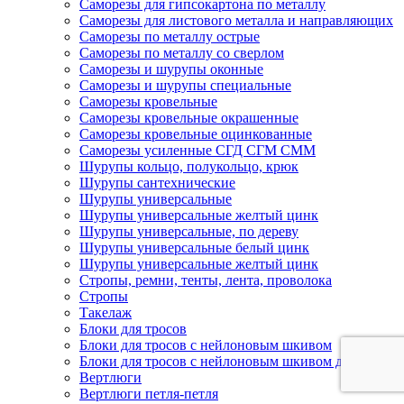
Саморезы для гипсокартона по металлу
Саморезы для листового металла и направляющих
Саморезы по металлу острые
Саморезы по металлу со сверлом
Саморезы и шурупы оконные
Саморезы и шурупы специальные
Саморезы кровельные
Саморезы кровельные окрашенные
Саморезы кровельные оцинкованные
Саморезы усиленные СГД СГМ СММ
Шурупы кольцо, полукольцо, крюк
Шурупы сантехнические
Шурупы универсальные
Шурупы универсальные желтый цинк
Шурупы универсальные, по дереву
Шурупы универсальные белый цинк
Шурупы универсальные желтый цинк
Стропы, ремни, тенты, лента, проволока
Стропы
Такелаж
Блоки для тросов
Блоки для тросов с нейлоновым шкивом
Блоки для тросов с нейлоновым шкивом двойные
Вертлюги
Вертлюги петля-петля