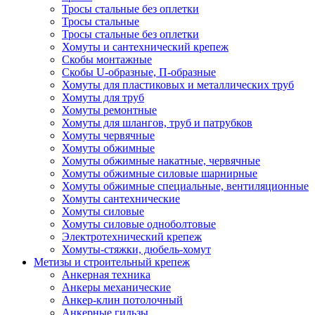
Тросы стальные без оплетки
Тросы стальные
Тросы стальные без оплетки
Хомуты и сантехнический крепеж
Скобы монтажные
Скобы U-образные, П-образные
Хомуты для пластиковых и металлических труб
Хомуты для труб
Хомуты ремонтные
Хомуты для шлангов, труб и патрубков
Хомуты червячные
Хомуты обжимные
Хомуты обжимные накатные, червячные
Хомуты обжимные силовые шарнирные
Хомуты обжимные специальные, вентиляционные
Хомуты сантехнические
Хомуты силовые
Хомуты силовые одноболтовые
Электротехнический крепеж
Хомуты-стяжки, дюбель-хомут
Метизы и строительный крепеж
Анкерная техника
Анкеры механические
Анкер-клин потолочный
Анкерные гильзы