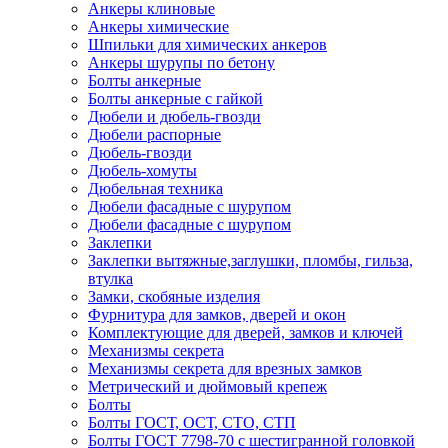
Анкеры клиновые
Анкеры химические
Шпильки для химических анкеров
Анкеры шурупы по бетону
Болты анкерные
Болты анкерные с гайкой
Дюбели и дюбель-гвозди
Дюбели распорные
Дюбель-гвозди
Дюбель-хомуты
Дюбельная техника
Дюбели фасадные с шурупом
Дюбели фасадные с шурупом
Заклепки
Заклепки вытяжные,заглушки, пломбы, гильза,
втулка
Замки, скобяные изделия
Фурнитура для замков, дверей и окон
Комплектующие для дверей, замков и ключей
Механизмы секрета
Механизмы секрета для врезных замков
Метрический и дюймовый крепеж
Болты
Болты ГОСТ, ОСТ, СТО, СТП
Болты ГОСТ 7798-70 с шестигранной головкой