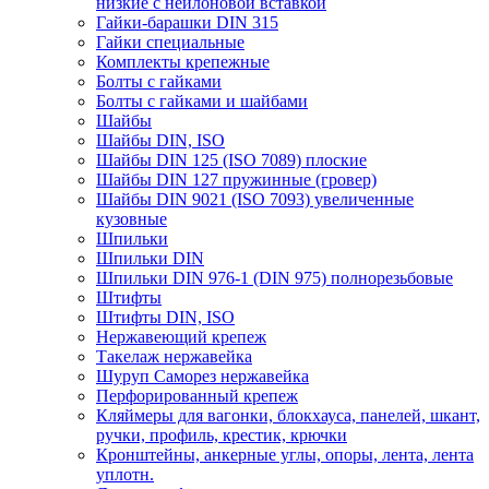
низкие с нейлоновой вставкой
Гайки-барашки DIN 315
Гайки специальные
Комплекты крепежные
Болты с гайками
Болты с гайками и шайбами
Шайбы
Шайбы DIN, ISO
Шайбы DIN 125 (ISO 7089) плоские
Шайбы DIN 127 пружинные (гровер)
Шайбы DIN 9021 (ISO 7093) увеличенные
кузовные
Шпильки
Шпильки DIN
Шпильки DIN 976-1 (DIN 975) полнорезьбовые
Штифты
Штифты DIN, ISO
Нержавеющий крепеж
Такелаж нержавейка
Шуруп Саморез нержавейка
Перфорированный крепеж
Кляймеры для вагонки, блокхауса, панелей, шкант,
ручки, профиль, крестик, крючки
Кронштейны, анкерные углы, опоры, лента, лента
уплотн.