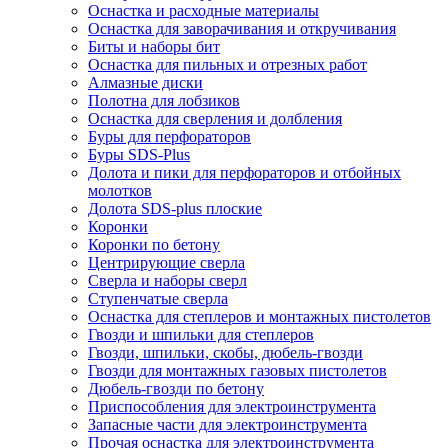
Оснастка и расходные материалы
Оснастка для заворачивания и откручивания
Биты и наборы бит
Оснастка для пильных и отрезных работ
Алмазные диски
Полотна для лобзиков
Оснастка для сверления и долбления
Буры для перфораторов
Буры SDS-Plus
Долота и пики для перфораторов и отбойных
молотков
Долота SDS-plus плоские
Коронки
Коронки по бетону
Центрирующие сверла
Сверла и наборы сверл
Ступенчатые сверла
Оснастка для степлеров и монтажных пистолетов
Гвозди и шпильки для степлеров
Гвозди, шпильки, скобы, дюбель-гвозди
Гвозди для монтажных газовых пистолетов
Дюбель-гвозди по бетону
Приспособления для электроинструмента
Запасные части для электроинструмента
Прочая оснастка для электроинструмента