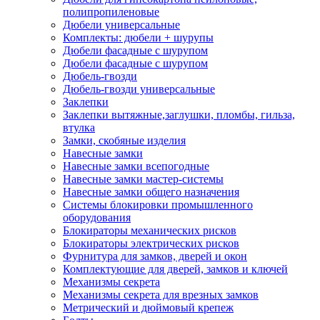
полипропиленовые
Дюбели универсальные
Комплекты: дюбели + шурупы
Дюбели фасадные с шурупом
Дюбели фасадные с шурупом
Дюбель-гвозди
Дюбель-гвозди универсальные
Заклепки
Заклепки вытяжные,заглушки, пломбы, гильза,
втулка
Замки, скобяные изделия
Навесные замки
Навесные замки всепогодные
Навесные замки мастер-системы
Навесные замки общего назначения
Системы блокировки промышленного
оборудования
Блокираторы механических рисков
Блокираторы электрических рисков
Фурнитура для замков, дверей и окон
Комплектующие для дверей, замков и ключей
Механизмы секрета
Механизмы секрета для врезных замков
Метрический и дюймовый крепеж