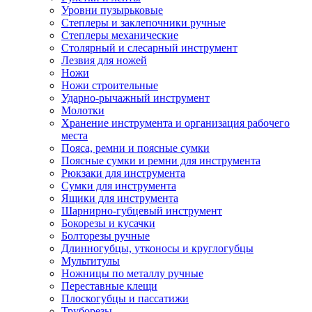
Уровни пузырьковые
Степлеры и заклепочники ручные
Степлеры механические
Столярный и слесарный инструмент
Лезвия для ножей
Ножи
Ножи строительные
Ударно-рычажный инструмент
Молотки
Хранение инструмента и организация рабочего
места
Пояса, ремни и поясные сумки
Поясные сумки и ремни для инструмента
Рюкзаки для инструмента
Сумки для инструмента
Ящики для инструмента
Шарнирно-губцевый инструмент
Бокорезы и кусачки
Болторезы ручные
Длинногубцы, утконосы и круглогубцы
Мультитулы
Ножницы по металлу ручные
Переставные клещи
Плоскогубцы и пассатижи
Труборезы