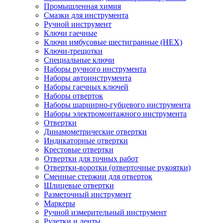
Промышленная химия
Смазки для инструмента
Ручной инструмент
Ключи гаечные
Ключи имбусовые шестигранные (HEX)
Ключи-трещотки
Специальные ключи
Наборы ручного инструмента
Наборы автоинструмента
Наборы гаечных ключей
Наборы отверток
Наборы шарнирно-губцевого инструмента
Наборы электромонтажного инструмента
Отвертки
Динамометрические отвертки
Индикаторные отвертки
Крестовые отвертки
Отвертки для точных работ
Отвертки-воротки (отверточные рукоятки)
Сменные стержни для отверток
Шлицевые отвертки
Разметочный инструмент
Маркеры
Ручной измерительный инструмент
Рулетки и ленты