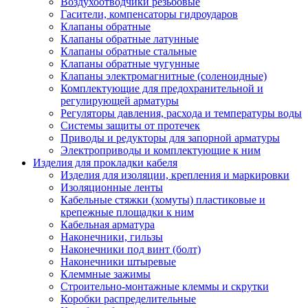
Воздухоотводчики резьбовые
Гасители, компенсаторы гидроударов
Клапаны обратные
Клапаны обратные латунные
Клапаны обратные стальные
Клапаны обратные чугунные
Клапаны электромагнитные (соленоидные)
Комплектующие для предохранительной и
регулирующей арматуры
Регуляторы давления, расхода и температуры воды
Системы защиты от протечек
Приводы и редукторы для запорной арматуры
Электроприводы и комплектующие к ним
Изделия для прокладки кабеля
Изделия для изоляции, крепления и маркировки
Изоляционные ленты
Кабельные стяжки (хомуты) пластиковые и
крепежные площадки к ним
Кабельная арматура
Наконечники, гильзы
Наконечники под винт (болт)
Наконечники штыревые
Клеммные зажимы
Строительно-монтажные клеммы и скрутки
Коробки распределительные