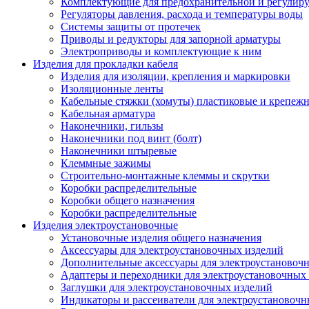
Комплектующие для предохранительной и регулир
Регуляторы давления, расхода и температуры воды
Системы защиты от протечек
Приводы и редукторы для запорной арматуры
Электроприводы и комплектующие к ним
Изделия для прокладки кабеля
Изделия для изоляции, крепления и маркировки
Изоляционные ленты
Кабельные стяжки (хомуты) пластиковые и крепеж
Кабельная арматура
Наконечники, гильзы
Наконечники под винт (болт)
Наконечники штыревые
Клеммные зажимы
Строительно-монтажные клеммы и скрутки
Коробки распределительные
Коробки общего назначения
Коробки распределительные
Изделия электроустановочные
Установочные изделия общего назначения
Аксессуары для электроустановочных изделий
Дополнительные аксессуары для электроустановоч
Адаптеры и переходники для электроустановочных
Заглушки для электроустановочных изделий
Индикаторы и рассеиватели для электроустановочн