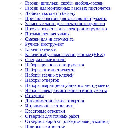
Гвозди, шпильки, скобы, дюбель-гвозди
Гвозди для монтажных газовых пистолетов
Дюбель-гвозди по бетону
Приспособления для электроинструмента
Запасные части для электроинструмента
Прочая оснастка для электроинструмента
Промышленная химия
Смазки для инструмента
Ручной инструмент
Ключи гаечные
Ключи имбусовые шестигранные (HEX)
Специальные ключи
Наборы ручного инструмента
Наборы автоинструмента
Наборы гаечных ключей
Наборы отверток
Наборы шарнирно-губцевого инструмента
Наборы электромонтажного инструмента
Отвертки
Динамометрические отвертки
Индикаторные отвертки
Крестовые отвертки
Отвертки для точных работ
Отвертки-воротки (отверточные рукоятки)
Шлицевые отвертки