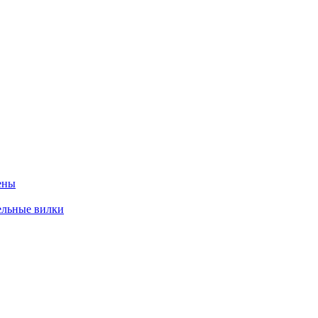
ены
ельные вилки