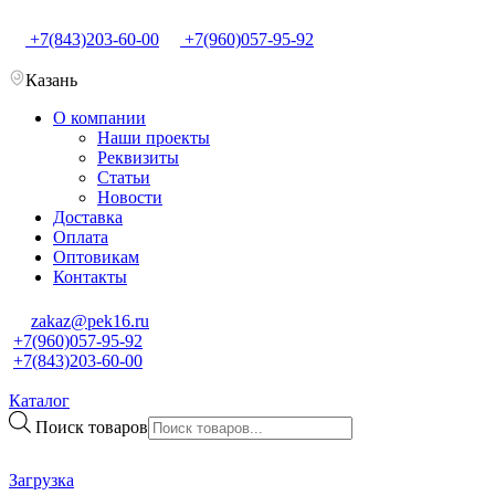
+7(843)203-60-00
+7(960)057-95-92
Казань
О компании
Наши проекты
Реквизиты
Статьи
Новости
Доставка
Оплата
Оптовикам
Контакты
zakaz@pek16.ru
+7(960)057-95-92
+7(843)203-60-00
Каталог
Поиск товаров
Загрузка