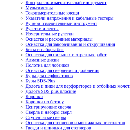
Контрольно-измерительный инструмент
Мультиметры
Токоизмерительные клещи
Указатели напряжения и кабельные тестеры
Ручной измерительный инструмент
Рулетки и ленты
Измерительные рулетки
Оснастка и расходные материалы
Оснастка для заворачивания и откручивания
Биты и наборы бит
Оснастка для пильных и отрезных работ
Алмазные диски
Полотна для лобзиков
Оснастка для сверления и долбления
Буры для перфораторов
Буры SDS-Plus
Долота и пики для перфораторов и отбойных молот
Долота SDS-plus плоские
Коронки
Коронки по бетону
Центрирующие сверла
Сверла и наборы сверл
Ступенчатые сверла
Оснастка для степлеров и монтажных пистолетов
Гвозди и шпильки для степлеров