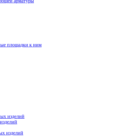
ующей арматуры
ные площадки к ним
ных изделий
 изделий
ых изделий