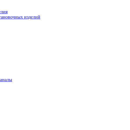
елия
становочных изделий
каналы