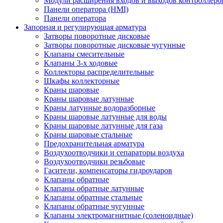
Модули расширения входов и выходов контроллеро
Панели оператора (HMI)
Панели оператора
Запорная и регулирующая арматура
Затворы поворотные дисковые
Затворы поворотные дисковые чугунные
Клапаны смесительные
Клапаны 3-х ходовые
Коллекторы распределительные
Шкафы коллекторные
Краны шаровые
Краны шаровые латунные
Краны латунные водоразборные
Краны шаровые латунные для воды
Краны шаровые латунные для газа
Краны шаровые стальные
Предохранительная арматура
Воздухоотводчики и сепараторы воздуха
Воздухоотводчики резьбовые
Гасители, компенсаторы гидроударов
Клапаны обратные
Клапаны обратные латунные
Клапаны обратные стальные
Клапаны обратные чугунные
Клапаны электромагнитные (соленоидные)