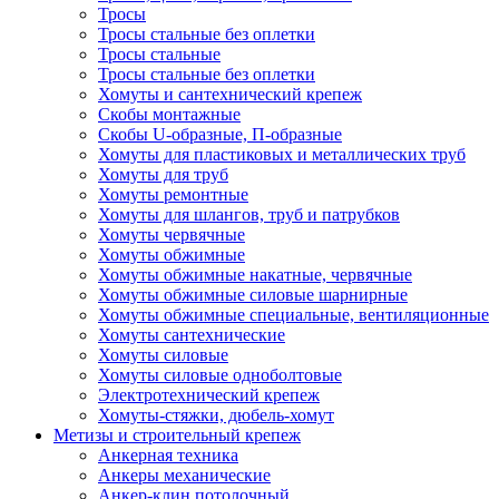
Тросы
Тросы стальные без оплетки
Тросы стальные
Тросы стальные без оплетки
Хомуты и сантехнический крепеж
Скобы монтажные
Скобы U-образные, П-образные
Хомуты для пластиковых и металлических труб
Хомуты для труб
Хомуты ремонтные
Хомуты для шлангов, труб и патрубков
Хомуты червячные
Хомуты обжимные
Хомуты обжимные накатные, червячные
Хомуты обжимные силовые шарнирные
Хомуты обжимные специальные, вентиляционные
Хомуты сантехнические
Хомуты силовые
Хомуты силовые одноболтовые
Электротехнический крепеж
Хомуты-стяжки, дюбель-хомут
Метизы и строительный крепеж
Анкерная техника
Анкеры механические
Анкер-клин потолочный