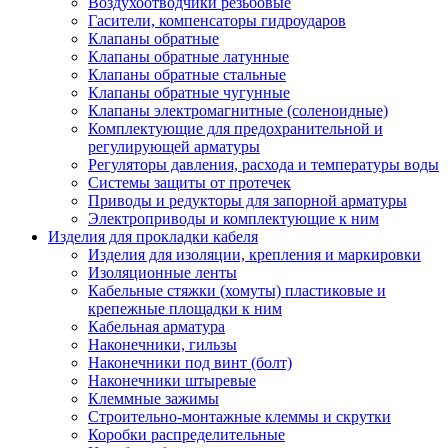
Воздухоотводчики резьбовые
Гасители, компенсаторы гидроударов
Клапаны обратные
Клапаны обратные латунные
Клапаны обратные стальные
Клапаны обратные чугунные
Клапаны электромагнитные (соленоидные)
Комплектующие для предохранительной и
регулирующей арматуры
Регуляторы давления, расхода и температуры воды
Системы защиты от протечек
Приводы и редукторы для запорной арматуры
Электроприводы и комплектующие к ним
Изделия для прокладки кабеля
Изделия для изоляции, крепления и маркировки
Изоляционные ленты
Кабельные стяжки (хомуты) пластиковые и
крепежные площадки к ним
Кабельная арматура
Наконечники, гильзы
Наконечники под винт (болт)
Наконечники штыревые
Клеммные зажимы
Строительно-монтажные клеммы и скрутки
Коробки распределительные