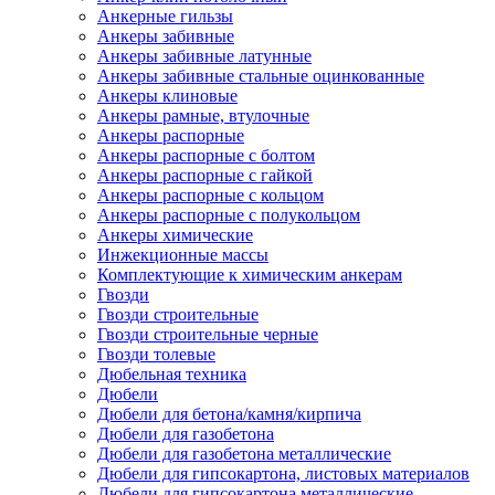
Анкерные гильзы
Анкеры забивные
Анкеры забивные латунные
Анкеры забивные стальные оцинкованные
Анкеры клиновые
Анкеры рамные, втулочные
Анкеры распорные
Анкеры распорные с болтом
Анкеры распорные с гайкой
Анкеры распорные с кольцом
Анкеры распорные с полукольцом
Анкеры химические
Инжекционные массы
Комплектующие к химическим анкерам
Гвозди
Гвозди строительные
Гвозди строительные черные
Гвозди толевые
Дюбельная техника
Дюбели
Дюбели для бетона/камня/кирпича
Дюбели для газобетона
Дюбели для газобетона металлические
Дюбели для гипсокартона, листовых материалов
Дюбели для гипсокартона металлические