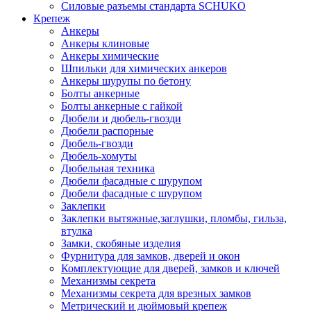
Силовые разъемы стандарта SCHUKO
Крепеж
Анкеры
Анкеры клиновые
Анкеры химические
Шпильки для химических анкеров
Анкеры шурупы по бетону
Болты анкерные
Болты анкерные с гайкой
Дюбели и дюбель-гвозди
Дюбели распорные
Дюбель-гвозди
Дюбель-хомуты
Дюбельная техника
Дюбели фасадные с шурупом
Дюбели фасадные с шурупом
Заклепки
Заклепки вытяжные,заглушки, пломбы, гильза,
втулка
Замки, скобяные изделия
Фурнитура для замков, дверей и окон
Комплектующие для дверей, замков и ключей
Механизмы секрета
Механизмы секрета для врезных замков
Метрический и дюймовый крепеж