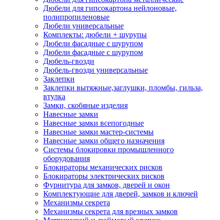
Дюбели для гипсокартона нейлоновые,
полипропиленовые
Дюбели универсальные
Комплекты: дюбели + шурупы
Дюбели фасадные с шурупом
Дюбели фасадные с шурупом
Дюбель-гвозди
Дюбель-гвозди универсальные
Заклепки
Заклепки вытяжные,заглушки, пломбы, гильза,
втулка
Замки, скобяные изделия
Навесные замки
Навесные замки всепогодные
Навесные замки мастер-системы
Навесные замки общего назначения
Системы блокировки промышленного
оборудования
Блокираторы механических рисков
Блокираторы электрических рисков
Фурнитура для замков, дверей и окон
Комплектующие для дверей, замков и ключей
Механизмы секрета
Механизмы секрета для врезных замков