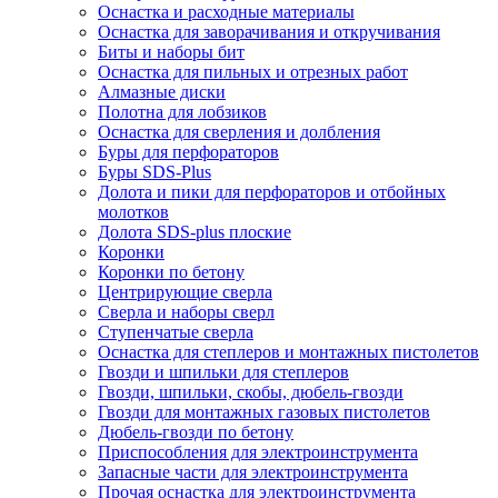
Оснастка и расходные материалы
Оснастка для заворачивания и откручивания
Биты и наборы бит
Оснастка для пильных и отрезных работ
Алмазные диски
Полотна для лобзиков
Оснастка для сверления и долбления
Буры для перфораторов
Буры SDS-Plus
Долота и пики для перфораторов и отбойных
молотков
Долота SDS-plus плоские
Коронки
Коронки по бетону
Центрирующие сверла
Сверла и наборы сверл
Ступенчатые сверла
Оснастка для степлеров и монтажных пистолетов
Гвозди и шпильки для степлеров
Гвозди, шпильки, скобы, дюбель-гвозди
Гвозди для монтажных газовых пистолетов
Дюбель-гвозди по бетону
Приспособления для электроинструмента
Запасные части для электроинструмента
Прочая оснастка для электроинструмента