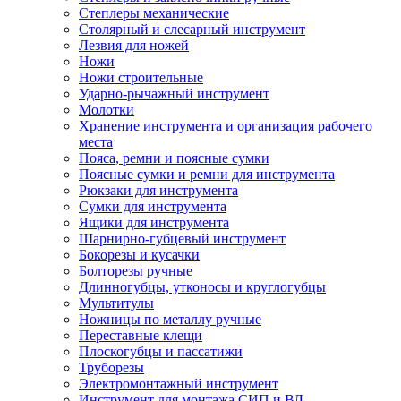
Степлеры механические
Столярный и слесарный инструмент
Лезвия для ножей
Ножи
Ножи строительные
Ударно-рычажный инструмент
Молотки
Хранение инструмента и организация рабочего
места
Пояса, ремни и поясные сумки
Поясные сумки и ремни для инструмента
Рюкзаки для инструмента
Сумки для инструмента
Ящики для инструмента
Шарнирно-губцевый инструмент
Бокорезы и кусачки
Болторезы ручные
Длинногубцы, утконосы и круглогубцы
Мультитулы
Ножницы по металлу ручные
Переставные клещи
Плоскогубцы и пассатижи
Труборезы
Электромонтажный инструмент
Инструмент для монтажа СИП и ВЛ