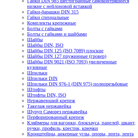
Гайки DIN 985 шестигранные самоконтрящиеся
низкие с нейлоновой вставкой
Гайки-барашки DIN 315
Гайки специальные
Комплекты крепежные
Болты с гайками
Болты с гайками и шайбами
Шайбы
Шайбы DIN, ISO
Шайбы DIN 125 (ISO 7089) плоские
Шайбы DIN 127 пружинные (гровер)
Шайбы DIN 9021 (ISO 7093) увеличенные
кузовные
Шпильки
Шпильки DIN
Шпильки DIN 976-1 (DIN 975) полнорезьбовые
Штифты
Штифты DIN, ISO
Нержавеющий крепеж
Такелаж нержавейка
Шуруп Саморез нержавейка
Перфорированный крепеж
Кляймеры для вагонки, блокхауса, панелей, шкант,
ручки, профиль, крестик, крючки
Кронштейны, анкерные углы, опоры, лента, лента