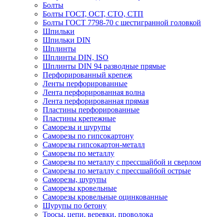
Болты
Болты ГОСТ, ОСТ, СТО, СТП
Болты ГОСТ 7798-70 с шестигранной головкой
Шпильки
Шпильки DIN
Шплинты
Шплинты DIN, ISO
Шплинты DIN 94 разводные прямые
Перфорированный крепеж
Ленты перфорированные
Лента перфорированная волна
Лента перфорированная прямая
Пластины перфорированные
Пластины крепежные
Саморезы и шурупы
Саморезы по гипсокартону
Саморезы гипсокартон-металл
Саморезы по металлу
Саморезы по металлу с прессшайбой и сверлом
Саморезы по металлу с прессшайбой острые
Саморезы, шурупы
Саморезы кровельные
Саморезы кровельные оцинкованные
Шурупы по бетону
Тросы, цепи, веревки, проволока