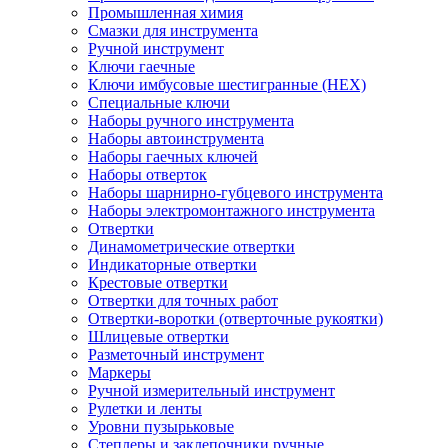
Промышленная химия
Смазки для инструмента
Ручной инструмент
Ключи гаечные
Ключи имбусовые шестигранные (HEX)
Специальные ключи
Наборы ручного инструмента
Наборы автоинструмента
Наборы гаечных ключей
Наборы отверток
Наборы шарнирно-губцевого инструмента
Наборы электромонтажного инструмента
Отвертки
Динамометрические отвертки
Индикаторные отвертки
Крестовые отвертки
Отвертки для точных работ
Отвертки-воротки (отверточные рукоятки)
Шлицевые отвертки
Разметочный инструмент
Маркеры
Ручной измерительный инструмент
Рулетки и ленты
Уровни пузырьковые
Степлеры и заклепочники ручные