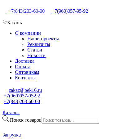
+7(843)203-60-00
+7(960)057-95-92
Казань
О компании
Наши проекты
Реквизиты
Статьи
Новости
Доставка
Оплата
Оптовикам
Контакты
zakaz@pek16.ru
+7(960)057-95-92
+7(843)203-60-00
Каталог
Поиск товаров
Загрузка