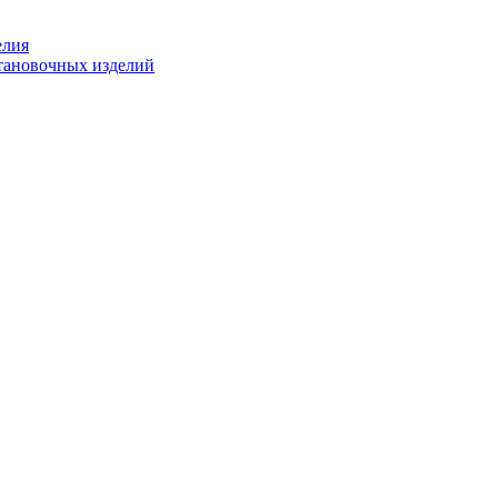
елия
становочных изделий