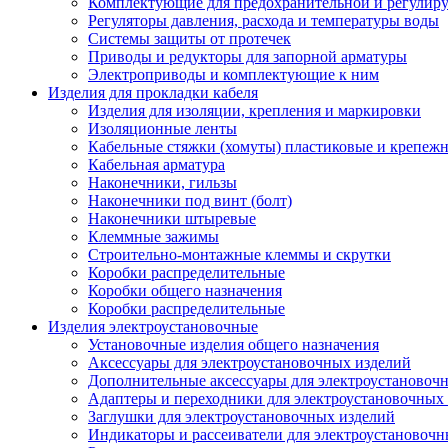
Комплектующие для предохранительной и регулир
Регуляторы давления, расхода и температуры воды
Системы защиты от протечек
Приводы и редукторы для запорной арматуры
Электроприводы и комплектующие к ним
Изделия для прокладки кабеля
Изделия для изоляции, крепления и маркировки
Изоляционные ленты
Кабельные стяжки (хомуты) пластиковые и крепеж
Кабельная арматура
Наконечники, гильзы
Наконечники под винт (болт)
Наконечники штыревые
Клеммные зажимы
Строительно-монтажные клеммы и скрутки
Коробки распределительные
Коробки общего назначения
Коробки распределительные
Изделия электроустановочные
Установочные изделия общего назначения
Аксессуары для электроустановочных изделий
Дополнительные аксессуары для электроустановоч
Адаптеры и переходники для электроустановочных
Заглушки для электроустановочных изделий
Индикаторы и рассеиватели для электроустановочн