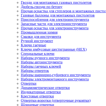
Гвозди для монтажных газовых пистолетов
Дюбель-гвозди по бетону
Прочая оснастка для степлеров и монтажных писто
Газовые баллоны для монтажных пистолетов
Приспособления для электроинструмента
Запасные части для электроинструмента
Прочая оснастка для электроинструмента
Промышленная химия
Смазки для инструмента
Ручной инструмент
Ключи гаечные
Ключи имбусовые шестигранные (HEX)
Специальные ключи
Наборы ручного инструмента
Наборы автоинструмента
Наборы гаечных ключей
Наборы отверток
Наборы шарнирно-губцевого инструмента
Наборы электромонтажного инструмента
Отвертки
Динамометрические отвертки
Индикаторные отвертки
Крестовые отвертки
Отвертки-воротки (отверточные рукоятки)
Шлицевые отвертки