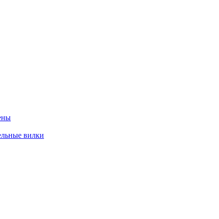
ены
ельные вилки