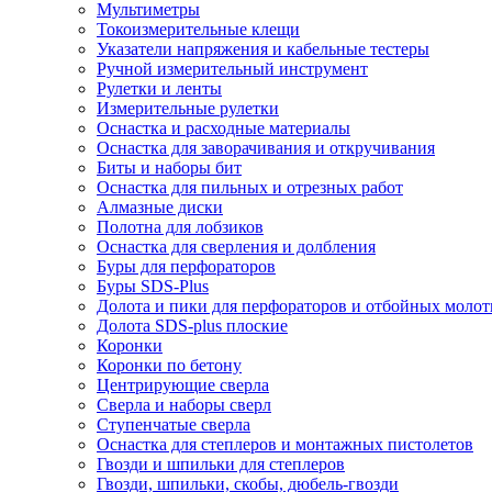
Мультиметры
Токоизмерительные клещи
Указатели напряжения и кабельные тестеры
Ручной измерительный инструмент
Рулетки и ленты
Измерительные рулетки
Оснастка и расходные материалы
Оснастка для заворачивания и откручивания
Биты и наборы бит
Оснастка для пильных и отрезных работ
Алмазные диски
Полотна для лобзиков
Оснастка для сверления и долбления
Буры для перфораторов
Буры SDS-Plus
Долота и пики для перфораторов и отбойных молот
Долота SDS-plus плоские
Коронки
Коронки по бетону
Центрирующие сверла
Сверла и наборы сверл
Ступенчатые сверла
Оснастка для степлеров и монтажных пистолетов
Гвозди и шпильки для степлеров
Гвозди, шпильки, скобы, дюбель-гвозди