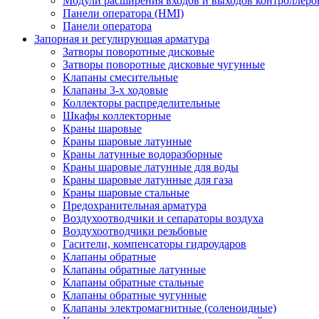
Модули расширения входов и выходов контроллеро
Панели оператора (HMI)
Панели оператора
Запорная и регулирующая арматура
Затворы поворотные дисковые
Затворы поворотные дисковые чугунные
Клапаны смесительные
Клапаны 3-х ходовые
Коллекторы распределительные
Шкафы коллекторные
Краны шаровые
Краны шаровые латунные
Краны латунные водоразборные
Краны шаровые латунные для воды
Краны шаровые латунные для газа
Краны шаровые стальные
Предохранительная арматура
Воздухоотводчики и сепараторы воздуха
Воздухоотводчики резьбовые
Гасители, компенсаторы гидроударов
Клапаны обратные
Клапаны обратные латунные
Клапаны обратные стальные
Клапаны обратные чугунные
Клапаны электромагнитные (соленоидные)