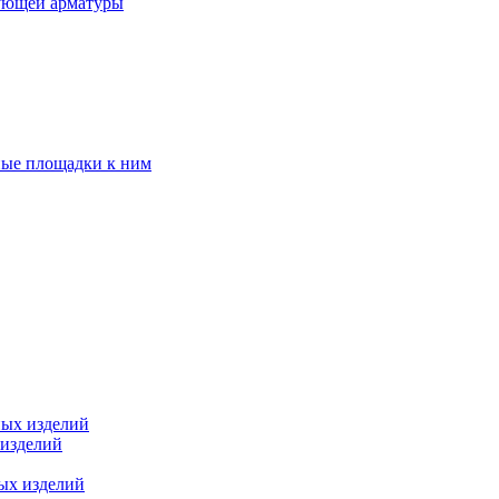
ующей арматуры
ные площадки к ним
ных изделий
 изделий
ых изделий