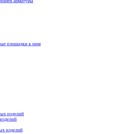
ующей арматуры
ные площадки к ним
ных изделий
 изделий
ых изделий