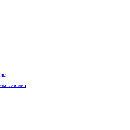
ены
ельные вилки