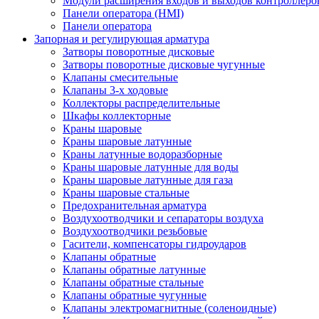
Модули расширения входов и выходов контроллеро
Панели оператора (HMI)
Панели оператора
Запорная и регулирующая арматура
Затворы поворотные дисковые
Затворы поворотные дисковые чугунные
Клапаны смесительные
Клапаны 3-х ходовые
Коллекторы распределительные
Шкафы коллекторные
Краны шаровые
Краны шаровые латунные
Краны латунные водоразборные
Краны шаровые латунные для воды
Краны шаровые латунные для газа
Краны шаровые стальные
Предохранительная арматура
Воздухоотводчики и сепараторы воздуха
Воздухоотводчики резьбовые
Гасители, компенсаторы гидроударов
Клапаны обратные
Клапаны обратные латунные
Клапаны обратные стальные
Клапаны обратные чугунные
Клапаны электромагнитные (соленоидные)