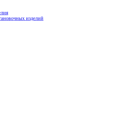
елия
становочных изделий