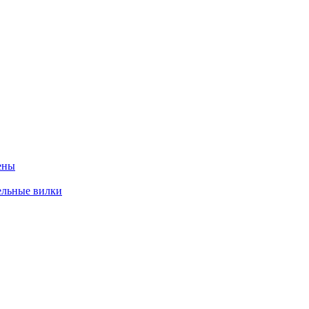
ены
ельные вилки