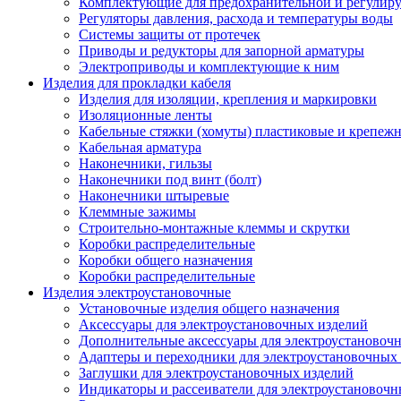
Комплектующие для предохранительной и регулир
Регуляторы давления, расхода и температуры воды
Системы защиты от протечек
Приводы и редукторы для запорной арматуры
Электроприводы и комплектующие к ним
Изделия для прокладки кабеля
Изделия для изоляции, крепления и маркировки
Изоляционные ленты
Кабельные стяжки (хомуты) пластиковые и крепеж
Кабельная арматура
Наконечники, гильзы
Наконечники под винт (болт)
Наконечники штыревые
Клеммные зажимы
Строительно-монтажные клеммы и скрутки
Коробки распределительные
Коробки общего назначения
Коробки распределительные
Изделия электроустановочные
Установочные изделия общего назначения
Аксессуары для электроустановочных изделий
Дополнительные аксессуары для электроустановоч
Адаптеры и переходники для электроустановочных
Заглушки для электроустановочных изделий
Индикаторы и рассеиватели для электроустановочн