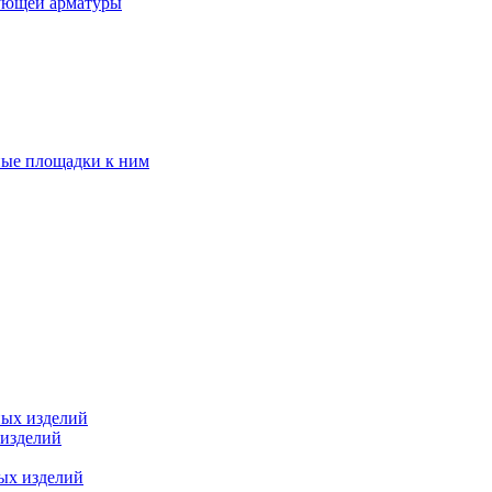
ующей арматуры
ные площадки к ним
ных изделий
 изделий
ых изделий