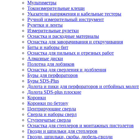
Мультиметры
Токоизмерительные клещи
Указатели напряжения и кабельные тестеры
Ручной измерительный инструмент
Рулетки и ленты
Измерительные рулетки
Оснастка и расходные материалы
Оснастка для заворачивания и откручивания
Биты и наборы бит
Оснастка для пильных и отрезных работ
Алмазные диски
Полотна для лобзиков
Оснастка для сверления и долбления
Буры для перфораторов
Буры SDS-Plus
Долота и пики для перфораторов и отбойных молот
Долота SDS-plus плоские
Коронки
Коронки по бетону
Центрирующие сверла
Сверла и наборы сверл
Ступенчатые сверла
Оснастка для степлеров и монтажных пистолетов
Гвозди и шпильки для степлеров
Гвозди, шпильки, скобы, дюбель-гвозди