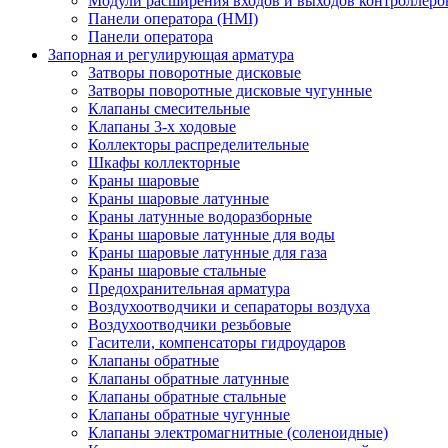
Модули расширения входов и выходов контроллеро
Панели оператора (HMI)
Панели оператора
Запорная и регулирующая арматура
Затворы поворотные дисковые
Затворы поворотные дисковые чугунные
Клапаны смесительные
Клапаны 3-х ходовые
Коллекторы распределительные
Шкафы коллекторные
Краны шаровые
Краны шаровые латунные
Краны латунные водоразборные
Краны шаровые латунные для воды
Краны шаровые латунные для газа
Краны шаровые стальные
Предохранительная арматура
Воздухоотводчики и сепараторы воздуха
Воздухоотводчики резьбовые
Гасители, компенсаторы гидроударов
Клапаны обратные
Клапаны обратные латунные
Клапаны обратные стальные
Клапаны обратные чугунные
Клапаны электромагнитные (соленоидные)