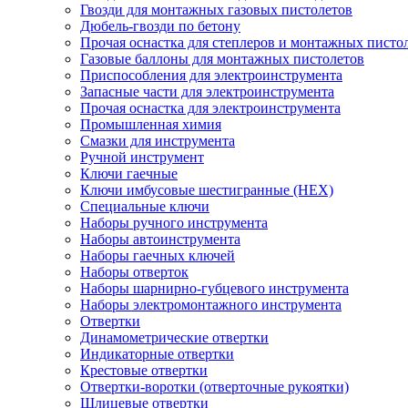
Гвозди для монтажных газовых пистолетов
Дюбель-гвозди по бетону
Прочая оснастка для степлеров и монтажных писто
Газовые баллоны для монтажных пистолетов
Приспособления для электроинструмента
Запасные части для электроинструмента
Прочая оснастка для электроинструмента
Промышленная химия
Смазки для инструмента
Ручной инструмент
Ключи гаечные
Ключи имбусовые шестигранные (HEX)
Специальные ключи
Наборы ручного инструмента
Наборы автоинструмента
Наборы гаечных ключей
Наборы отверток
Наборы шарнирно-губцевого инструмента
Наборы электромонтажного инструмента
Отвертки
Динамометрические отвертки
Индикаторные отвертки
Крестовые отвертки
Отвертки-воротки (отверточные рукоятки)
Шлицевые отвертки