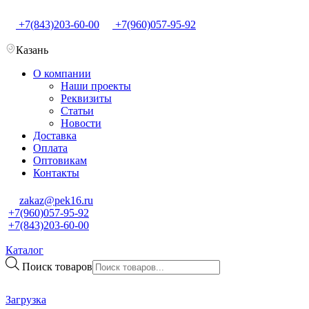
+7(843)203-60-00
+7(960)057-95-92
Казань
О компании
Наши проекты
Реквизиты
Статьи
Новости
Доставка
Оплата
Оптовикам
Контакты
zakaz@pek16.ru
+7(960)057-95-92
+7(843)203-60-00
Каталог
Поиск товаров
Загрузка