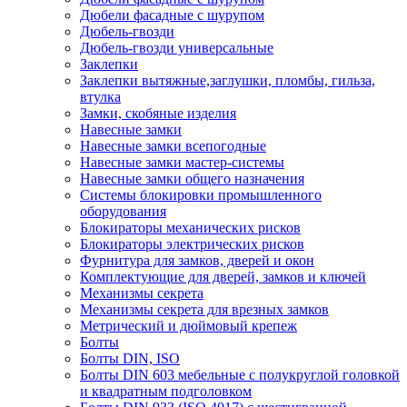
Дюбели фасадные с шурупом
Дюбель-гвозди
Дюбель-гвозди универсальные
Заклепки
Заклепки вытяжные,заглушки, пломбы, гильза,
втулка
Замки, скобяные изделия
Навесные замки
Навесные замки всепогодные
Навесные замки мастер-системы
Навесные замки общего назначения
Системы блокировки промышленного
оборудования
Блокираторы механических рисков
Блокираторы электрических рисков
Фурнитура для замков, дверей и окон
Комплектующие для дверей, замков и ключей
Механизмы секрета
Механизмы секрета для врезных замков
Метрический и дюймовый крепеж
Болты
Болты DIN, ISO
Болты DIN 603 мебельные с полукруглой головкой
и квадратным подголовком