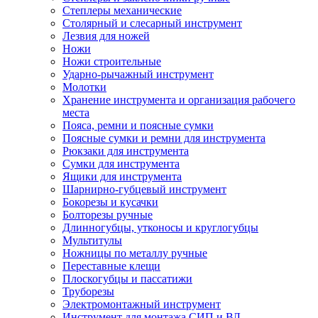
Степлеры механические
Столярный и слесарный инструмент
Лезвия для ножей
Ножи
Ножи строительные
Ударно-рычажный инструмент
Молотки
Хранение инструмента и организация рабочего
места
Пояса, ремни и поясные сумки
Поясные сумки и ремни для инструмента
Рюкзаки для инструмента
Сумки для инструмента
Ящики для инструмента
Шарнирно-губцевый инструмент
Бокорезы и кусачки
Болторезы ручные
Длинногубцы, утконосы и круглогубцы
Мультитулы
Ножницы по металлу ручные
Переставные клещи
Плоскогубцы и пассатижи
Труборезы
Электромонтажный инструмент
Инструмент для монтажа СИП и ВЛ