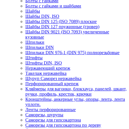
Болты с гайками
Болты с гайками и шайбами
Шайбы
Шайбы DIN, ISO
Шайбы DIN 125 (ISO 7089) плоские
Шайбы DIN 127 пружинные (гровер)
Шайбы DIN 9021 (ISO 7093) увеличенные
кузовные
Шпильки
Шпильки DIN
Шпильки DIN 976-1 (DIN 975) полнорезьбовые
Штифты
Штифты DIN, ISO
Нержавеющий крепеж
Такелаж нержавейка
Шуруп Саморез нержавейка
Перфорированный крепеж
Кляймеры для вагонки, блокхауса, панелей, шкант,
ручки, профиль, крестик, крючки
Кронштейны, анкерные углы, опоры, лента, лента
уплотн.
Ленты перфорированные
Саморезы, шурупы
Саморезы для гипсокартона
Саморезы для гипсокартона по дереву