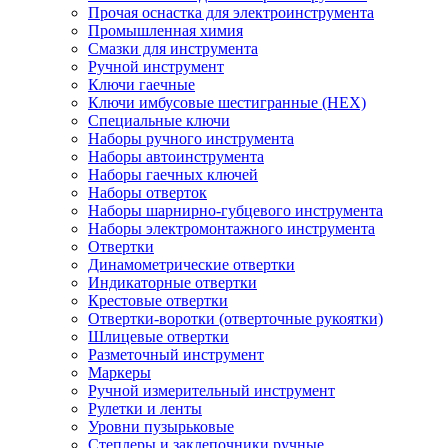
Прочая оснастка для электроинструмента
Промышленная химия
Смазки для инструмента
Ручной инструмент
Ключи гаечные
Ключи имбусовые шестигранные (HEX)
Специальные ключи
Наборы ручного инструмента
Наборы автоинструмента
Наборы гаечных ключей
Наборы отверток
Наборы шарнирно-губцевого инструмента
Наборы электромонтажного инструмента
Отвертки
Динамометрические отвертки
Индикаторные отвертки
Крестовые отвертки
Отвертки-воротки (отверточные рукоятки)
Шлицевые отвертки
Разметочный инструмент
Маркеры
Ручной измерительный инструмент
Рулетки и ленты
Уровни пузырьковые
Степлеры и заклепочники ручные