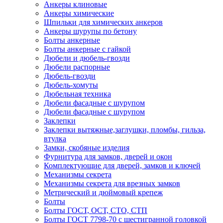
Анкеры клиновые
Анкеры химические
Шпильки для химических анкеров
Анкеры шурупы по бетону
Болты анкерные
Болты анкерные с гайкой
Дюбели и дюбель-гвозди
Дюбели распорные
Дюбель-гвозди
Дюбель-хомуты
Дюбельная техника
Дюбели фасадные с шурупом
Дюбели фасадные с шурупом
Заклепки
Заклепки вытяжные,заглушки, пломбы, гильза,
втулка
Замки, скобяные изделия
Фурнитура для замков, дверей и окон
Комплектующие для дверей, замков и ключей
Механизмы секрета
Механизмы секрета для врезных замков
Метрический и дюймовый крепеж
Болты
Болты ГОСТ, ОСТ, СТО, СТП
Болты ГОСТ 7798-70 с шестигранной головкой