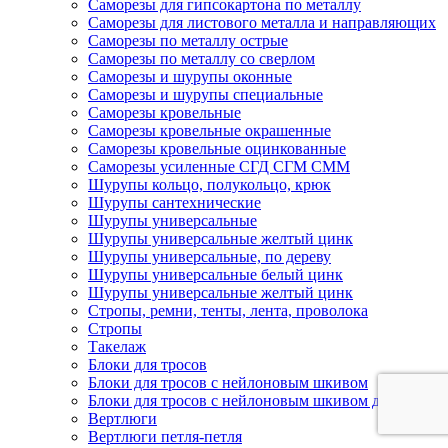
Саморезы для гипсокартона по металлу
Саморезы для листового металла и направляющих
Саморезы по металлу острые
Саморезы по металлу со сверлом
Саморезы и шурупы оконные
Саморезы и шурупы специальные
Саморезы кровельные
Саморезы кровельные окрашенные
Саморезы кровельные оцинкованные
Саморезы усиленные СГД СГМ СММ
Шурупы кольцо, полукольцо, крюк
Шурупы сантехнические
Шурупы универсальные
Шурупы универсальные желтый цинк
Шурупы универсальные, по дереву
Шурупы универсальные белый цинк
Шурупы универсальные желтый цинк
Стропы, ремни, тенты, лента, проволока
Стропы
Такелаж
Блоки для тросов
Блоки для тросов с нейлоновым шкивом
Блоки для тросов с нейлоновым шкивом двойные
Вертлюги
Вертлюги петля-петля