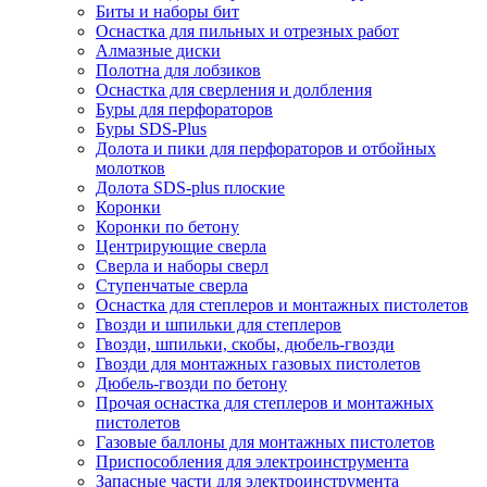
Биты и наборы бит
Оснастка для пильных и отрезных работ
Алмазные диски
Полотна для лобзиков
Оснастка для сверления и долбления
Буры для перфораторов
Буры SDS-Plus
Долота и пики для перфораторов и отбойных
молотков
Долота SDS-plus плоские
Коронки
Коронки по бетону
Центрирующие сверла
Сверла и наборы сверл
Ступенчатые сверла
Оснастка для степлеров и монтажных пистолетов
Гвозди и шпильки для степлеров
Гвозди, шпильки, скобы, дюбель-гвозди
Гвозди для монтажных газовых пистолетов
Дюбель-гвозди по бетону
Прочая оснастка для степлеров и монтажных
пистолетов
Газовые баллоны для монтажных пистолетов
Приспособления для электроинструмента
Запасные части для электроинструмента