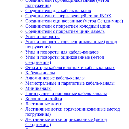
Соединители горячеоцинкованные (метод
погружения)
Соединители для кабель-каналов
Соединители из нержавеющей стали INOX
Соединители оцинкованные (метод Сендзимира)
Соединители с покрытием холодный цинк
Соединители с покрытием цинк-ламель
Углы и повороты
Углы и повороты горячеоцинкованные (метод
погружения)
Углы и повороты для кабель-каналов
Углы и повороты оцинкованные (метод
Сендзимира)
Фиксаторы кабеля в лотках и кабель-каналах
Кабель-каналы
Алюминиевые кабель-каналы
Магистральные и парапетные кабель-каналы
Миниканалы
Плинтусные и напольные кабель-каналы
Колонны и стойки
Лестничные лотки
Лестничные лотки горячеоцинкованные (метод
погружения)
Лестничные лотки оцинкованные (метод
Сендзимира)