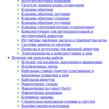
Воздухоотводчики резьбовые
Гасители, компенсаторы гидроударов
Клапаны обратные
Клапаны обратные латунные
Клапаны обратные стальные
Клапаны обратные чугунные
Клапаны электромагнитные (соленоидные)
Комплектующие для предохранительной и
регулирующей арматуры
Регуляторы давления, расхода и температуры воды
Системы защиты от протечек
Приводы и редукторы для запорной арматуры
Электроприводы и комплектующие к ним
Изделия для прокладки кабеля
Изделия для изоляции, крепления и маркировки
Изоляционные ленты
Кабельные стяжки (хомуты) пластиковые и
крепежные площадки к ним
Кабельная арматура
Наконечники, гильзы
Наконечники под винт (болт)
Наконечники штыревые
Клеммные зажимы
Строительно-монтажные клеммы и скрутки
Коробки распределительные