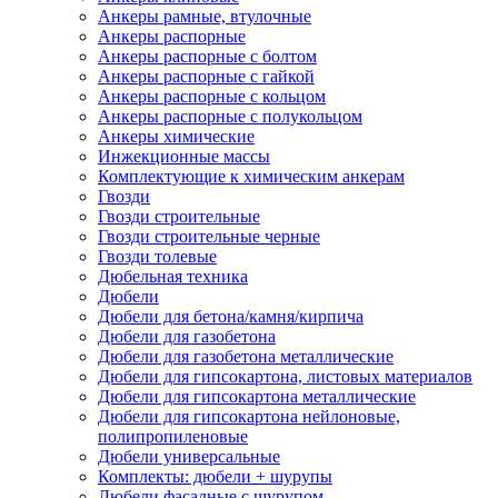
Анкеры рамные, втулочные
Анкеры распорные
Анкеры распорные с болтом
Анкеры распорные с гайкой
Анкеры распорные с кольцом
Анкеры распорные с полукольцом
Анкеры химические
Инжекционные массы
Комплектующие к химическим анкерам
Гвозди
Гвозди строительные
Гвозди строительные черные
Гвозди толевые
Дюбельная техника
Дюбели
Дюбели для бетона/камня/кирпича
Дюбели для газобетона
Дюбели для газобетона металлические
Дюбели для гипсокартона, листовых материалов
Дюбели для гипсокартона металлические
Дюбели для гипсокартона нейлоновые,
полипропиленовые
Дюбели универсальные
Комплекты: дюбели + шурупы
Дюбели фасадные с шурупом