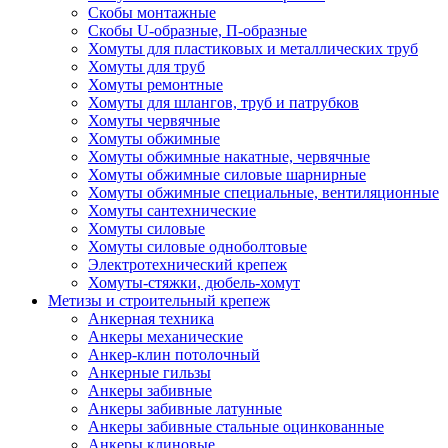
Скобы монтажные
Скобы U-образные, П-образные
Хомуты для пластиковых и металлических труб
Хомуты для труб
Хомуты ремонтные
Хомуты для шлангов, труб и патрубков
Хомуты червячные
Хомуты обжимные
Хомуты обжимные накатные, червячные
Хомуты обжимные силовые шарнирные
Хомуты обжимные специальные, вентиляционные
Хомуты сантехнические
Хомуты силовые
Хомуты силовые одноболтовые
Электротехнический крепеж
Хомуты-стяжки, дюбель-хомут
Метизы и строительный крепеж
Анкерная техника
Анкеры механические
Анкер-клин потолочный
Анкерные гильзы
Анкеры забивные
Анкеры забивные латунные
Анкеры забивные стальные оцинкованные
Анкеры клиновые