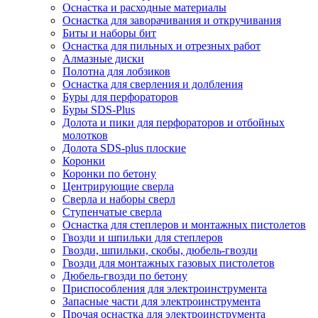
Оснастка и расходные материалы
Оснастка для заворачивания и откручивания
Биты и наборы бит
Оснастка для пильных и отрезных работ
Алмазные диски
Полотна для лобзиков
Оснастка для сверления и долбления
Буры для перфораторов
Буры SDS-Plus
Долота и пики для перфораторов и отбойных
молотков
Долота SDS-plus плоские
Коронки
Коронки по бетону
Центрирующие сверла
Сверла и наборы сверл
Ступенчатые сверла
Оснастка для степлеров и монтажных пистолетов
Гвозди и шпильки для степлеров
Гвозди, шпильки, скобы, дюбель-гвозди
Гвозди для монтажных газовых пистолетов
Дюбель-гвозди по бетону
Приспособления для электроинструмента
Запасные части для электроинструмента
Прочая оснастка для электроинструмента