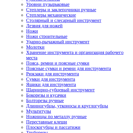
Уровни пузырьковые
Степлеры и заклепочники ручные
Степлеры механические
Столярный и слесарный инструмент
Лезвия для ножей
Ножи
Ножи строительные
Ударно-рычажный инструмент
Молотки
Хранение инструмента и организация рабочего
места
Пояса, ремни и поясные сумки
Поясные сумки и ремни для инструмента
Рюкзаки для инструмента
Сумки для инструмента
Ящики для инструмента
Шарнирно-губцевый инструмент
Бокорезы и кусачки
Болторезы ручные
Длинногубцы, утконосы и круглогубцы
Мультитулы
Ножницы по металлу ручные
Переставные клещи
Плоскогубцы и пассатижи
Труборезы