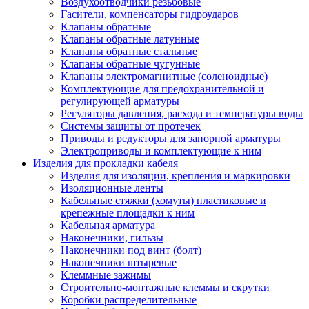
Воздухоотводчики резьбовые
Гасители, компенсаторы гидроударов
Клапаны обратные
Клапаны обратные латунные
Клапаны обратные стальные
Клапаны обратные чугунные
Клапаны электромагнитные (соленоидные)
Комплектующие для предохранительной и
регулирующей арматуры
Регуляторы давления, расхода и температуры воды
Системы защиты от протечек
Приводы и редукторы для запорной арматуры
Электроприводы и комплектующие к ним
Изделия для прокладки кабеля
Изделия для изоляции, крепления и маркировки
Изоляционные ленты
Кабельные стяжки (хомуты) пластиковые и
крепежные площадки к ним
Кабельная арматура
Наконечники, гильзы
Наконечники под винт (болт)
Наконечники штыревые
Клеммные зажимы
Строительно-монтажные клеммы и скрутки
Коробки распределительные