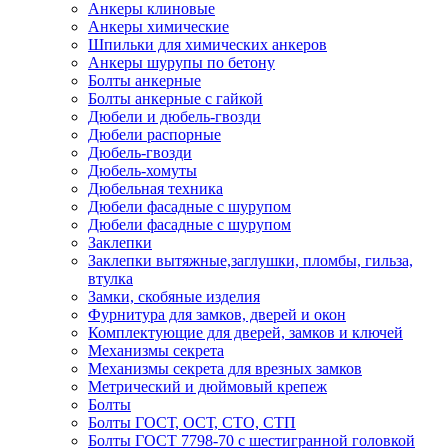
Анкеры клиновые
Анкеры химические
Шпильки для химических анкеров
Анкеры шурупы по бетону
Болты анкерные
Болты анкерные с гайкой
Дюбели и дюбель-гвозди
Дюбели распорные
Дюбель-гвозди
Дюбель-хомуты
Дюбельная техника
Дюбели фасадные с шурупом
Дюбели фасадные с шурупом
Заклепки
Заклепки вытяжные,заглушки, пломбы, гильза,
втулка
Замки, скобяные изделия
Фурнитура для замков, дверей и окон
Комплектующие для дверей, замков и ключей
Механизмы секрета
Механизмы секрета для врезных замков
Метрический и дюймовый крепеж
Болты
Болты ГОСТ, ОСТ, СТО, СТП
Болты ГОСТ 7798-70 с шестигранной головкой