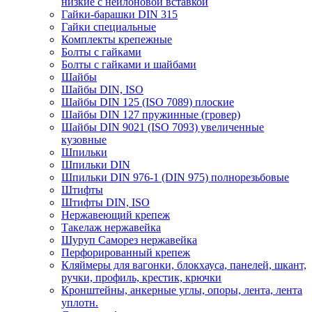
низкие с нейлоновой вставкой
Гайки-барашки DIN 315
Гайки специальные
Комплекты крепежные
Болты с гайками
Болты с гайками и шайбами
Шайбы
Шайбы DIN, ISO
Шайбы DIN 125 (ISO 7089) плоские
Шайбы DIN 127 пружинные (гровер)
Шайбы DIN 9021 (ISO 7093) увеличенные
кузовные
Шпильки
Шпильки DIN
Шпильки DIN 976-1 (DIN 975) полнорезьбовые
Штифты
Штифты DIN, ISO
Нержавеющий крепеж
Такелаж нержавейка
Шуруп Саморез нержавейка
Перфорированный крепеж
Кляймеры для вагонки, блокхауса, панелей, шкант,
ручки, профиль, крестик, крючки
Кронштейны, анкерные углы, опоры, лента, лента
уплотн.