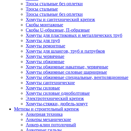
Тросы стальные без оплетки
Тросы стальные
Тросы стальные без оплетки
Хомуты и сантехнический крепеж
Скобы монтажные
Скобы U-образные, П-образные
Хомуты для пластиковых и металлических труб
Хомуты для труб
Хомуты ремонтные
Хомуты для шлангов, труб и патрубков
Хомуты червячные
Хомуты обжимные
Хомуты обжимные накатные, червячные
Хомуты обжимные силовые шарнирные
Хомуты обжимные специальные, вентиляционные
Хомуты сантехнические
Хомуты силовые
Хомуты силовые одноболтовые
Электротехнический крепеж
Хомуты-стяжки, дюбель-хомут
Метизы и строительный крепеж
Анкерная техника
Анкеры механические
Анкер-клин потолочный
Анкерные гильзы