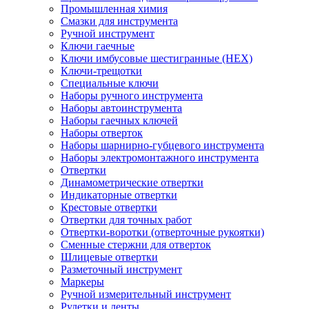
Промышленная химия
Смазки для инструмента
Ручной инструмент
Ключи гаечные
Ключи имбусовые шестигранные (HEX)
Ключи-трещотки
Специальные ключи
Наборы ручного инструмента
Наборы автоинструмента
Наборы гаечных ключей
Наборы отверток
Наборы шарнирно-губцевого инструмента
Наборы электромонтажного инструмента
Отвертки
Динамометрические отвертки
Индикаторные отвертки
Крестовые отвертки
Отвертки для точных работ
Отвертки-воротки (отверточные рукоятки)
Сменные стержни для отверток
Шлицевые отвертки
Разметочный инструмент
Маркеры
Ручной измерительный инструмент
Рулетки и ленты