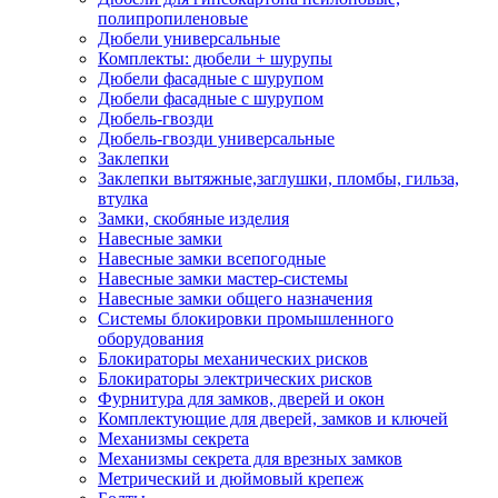
полипропиленовые
Дюбели универсальные
Комплекты: дюбели + шурупы
Дюбели фасадные с шурупом
Дюбели фасадные с шурупом
Дюбель-гвозди
Дюбель-гвозди универсальные
Заклепки
Заклепки вытяжные,заглушки, пломбы, гильза,
втулка
Замки, скобяные изделия
Навесные замки
Навесные замки всепогодные
Навесные замки мастер-системы
Навесные замки общего назначения
Системы блокировки промышленного
оборудования
Блокираторы механических рисков
Блокираторы электрических рисков
Фурнитура для замков, дверей и окон
Комплектующие для дверей, замков и ключей
Механизмы секрета
Механизмы секрета для врезных замков
Метрический и дюймовый крепеж