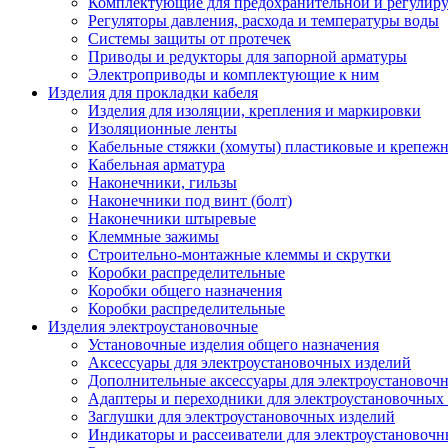
Комплектующие для предохранительной и регулир
Регуляторы давления, расхода и температуры воды
Системы защиты от протечек
Приводы и редукторы для запорной арматуры
Электроприводы и комплектующие к ним
Изделия для прокладки кабеля
Изделия для изоляции, крепления и маркировки
Изоляционные ленты
Кабельные стяжки (хомуты) пластиковые и крепеж
Кабельная арматура
Наконечники, гильзы
Наконечники под винт (болт)
Наконечники штыревые
Клеммные зажимы
Строительно-монтажные клеммы и скрутки
Коробки распределительные
Коробки общего назначения
Коробки распределительные
Изделия электроустановочные
Установочные изделия общего назначения
Аксессуары для электроустановочных изделий
Дополнительные аксессуары для электроустановоч
Адаптеры и переходники для электроустановочных
Заглушки для электроустановочных изделий
Индикаторы и рассеиватели для электроустановочн