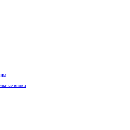
ены
ельные вилки