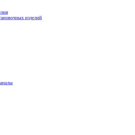
елия
становочных изделий
каналы