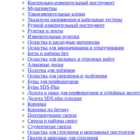
Контрольно-измерительный инструмент
Мультиметры
Токоизмерительные клещи
Указатели напряжения и кабельные тестеры
Ручной измерительный инструмент
Рулетки и ленты
Измерительные рулетки
Оснастка и расходные материалы
Оснастка для заворачивания и откручивания
Биты и наборы бит
Оснастка для пильных и отрезных работ
Алмазные диски
Полотна для лобзиков
Оснастка для сверления и долбления
Буры для перфораторов
Буры SDS-Plus
Долота и пики для перфораторов и отбойных молот
Долота SDS-plus плоские
Коронки
Коронки по бетону
Центрирующие сверла
Сверла и наборы сверл
Ступенчатые сверла
Оснастка для степлеров и монтажных пистолетов
Гвозди и шпильки для степлеров