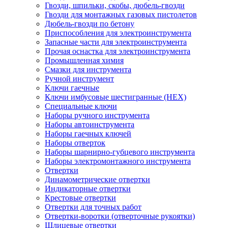
Гвозди, шпильки, скобы, дюбель-гвозди
Гвозди для монтажных газовых пистолетов
Дюбель-гвозди по бетону
Приспособления для электроинструмента
Запасные части для электроинструмента
Прочая оснастка для электроинструмента
Промышленная химия
Смазки для инструмента
Ручной инструмент
Ключи гаечные
Ключи имбусовые шестигранные (HEX)
Специальные ключи
Наборы ручного инструмента
Наборы автоинструмента
Наборы гаечных ключей
Наборы отверток
Наборы шарнирно-губцевого инструмента
Наборы электромонтажного инструмента
Отвертки
Динамометрические отвертки
Индикаторные отвертки
Крестовые отвертки
Отвертки для точных работ
Отвертки-воротки (отверточные рукоятки)
Шлицевые отвертки