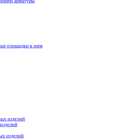
ующей арматуры
ные площадки к ним
ных изделий
 изделий
ых изделий