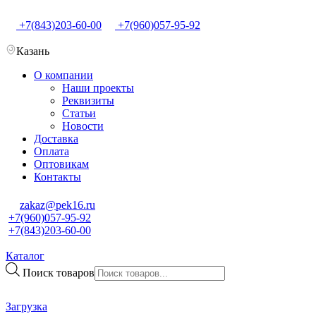
+7(843)203-60-00
+7(960)057-95-92
Казань
О компании
Наши проекты
Реквизиты
Статьи
Новости
Доставка
Оплата
Оптовикам
Контакты
zakaz@pek16.ru
+7(960)057-95-92
+7(843)203-60-00
Каталог
Поиск товаров
Загрузка