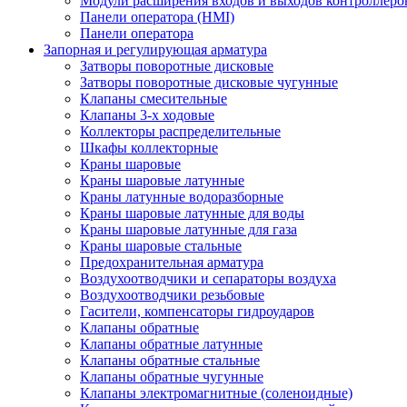
Модули расширения входов и выходов контроллеро
Панели оператора (HMI)
Панели оператора
Запорная и регулирующая арматура
Затворы поворотные дисковые
Затворы поворотные дисковые чугунные
Клапаны смесительные
Клапаны 3-х ходовые
Коллекторы распределительные
Шкафы коллекторные
Краны шаровые
Краны шаровые латунные
Краны латунные водоразборные
Краны шаровые латунные для воды
Краны шаровые латунные для газа
Краны шаровые стальные
Предохранительная арматура
Воздухоотводчики и сепараторы воздуха
Воздухоотводчики резьбовые
Гасители, компенсаторы гидроударов
Клапаны обратные
Клапаны обратные латунные
Клапаны обратные стальные
Клапаны обратные чугунные
Клапаны электромагнитные (соленоидные)