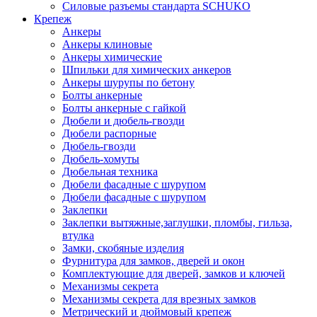
Силовые разъемы стандарта SCHUKO
Крепеж
Анкеры
Анкеры клиновые
Анкеры химические
Шпильки для химических анкеров
Анкеры шурупы по бетону
Болты анкерные
Болты анкерные с гайкой
Дюбели и дюбель-гвозди
Дюбели распорные
Дюбель-гвозди
Дюбель-хомуты
Дюбельная техника
Дюбели фасадные с шурупом
Дюбели фасадные с шурупом
Заклепки
Заклепки вытяжные,заглушки, пломбы, гильза,
втулка
Замки, скобяные изделия
Фурнитура для замков, дверей и окон
Комплектующие для дверей, замков и ключей
Механизмы секрета
Механизмы секрета для врезных замков
Метрический и дюймовый крепеж