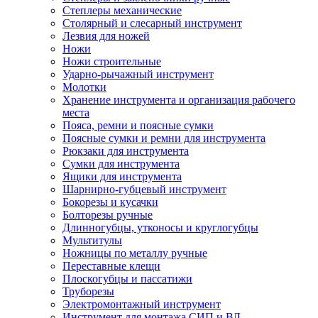
Степлеры механические
Столярный и слесарный инструмент
Лезвия для ножей
Ножи
Ножи строительные
Ударно-рычажный инструмент
Молотки
Хранение инструмента и организация рабочего
места
Пояса, ремни и поясные сумки
Поясные сумки и ремни для инструмента
Рюкзаки для инструмента
Сумки для инструмента
Ящики для инструмента
Шарнирно-губцевый инструмент
Бокорезы и кусачки
Болторезы ручные
Длинногубцы, утконосы и круглогубцы
Мультитулы
Ножницы по металлу ручные
Переставные клещи
Плоскогубцы и пассатижи
Труборезы
Электромонтажный инструмент
Инструмент для монтажа СИП и ВЛ