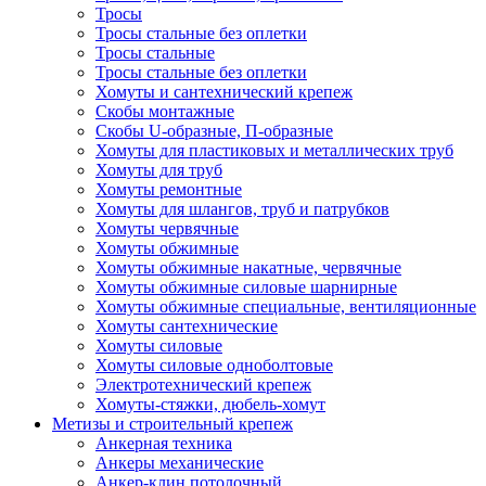
Тросы
Тросы стальные без оплетки
Тросы стальные
Тросы стальные без оплетки
Хомуты и сантехнический крепеж
Скобы монтажные
Скобы U-образные, П-образные
Хомуты для пластиковых и металлических труб
Хомуты для труб
Хомуты ремонтные
Хомуты для шлангов, труб и патрубков
Хомуты червячные
Хомуты обжимные
Хомуты обжимные накатные, червячные
Хомуты обжимные силовые шарнирные
Хомуты обжимные специальные, вентиляционные
Хомуты сантехнические
Хомуты силовые
Хомуты силовые одноболтовые
Электротехнический крепеж
Хомуты-стяжки, дюбель-хомут
Метизы и строительный крепеж
Анкерная техника
Анкеры механические
Анкер-клин потолочный