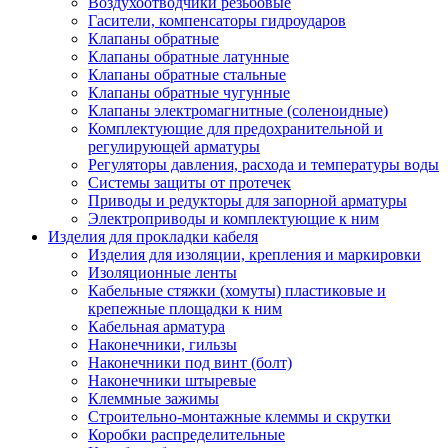
Воздухоотводчики резьбовые
Гасители, компенсаторы гидроударов
Клапаны обратные
Клапаны обратные латунные
Клапаны обратные стальные
Клапаны обратные чугунные
Клапаны электромагнитные (соленоидные)
Комплектующие для предохранительной и
регулирующей арматуры
Регуляторы давления, расхода и температуры воды
Системы защиты от протечек
Приводы и редукторы для запорной арматуры
Электроприводы и комплектующие к ним
Изделия для прокладки кабеля
Изделия для изоляции, крепления и маркировки
Изоляционные ленты
Кабельные стяжки (хомуты) пластиковые и
крепежные площадки к ним
Кабельная арматура
Наконечники, гильзы
Наконечники под винт (болт)
Наконечники штыревые
Клеммные зажимы
Строительно-монтажные клеммы и скрутки
Коробки распределительные