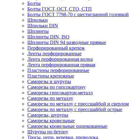
Болты
Болты ГОСТ, ОСТ, СТО, СТП
Болты ГОСТ 7798-70 с шестигранной головкой
Шпильки
Шпильки DIN
Шплинты
Шплинты DIN, ISO
Шплинты DIN 94 разводные прямые
Перфорированный крепеж
Ленты перфорированные
Лента перфорированная волна
Лента перфорированная прямая
Пластины перфорированные
Пластины крепежные
Саморезы и шурупы
Саморезы по гипсокартону
Саморезы гипсокартон-металл
Саморезы по металлу
Саморезы по металлу с прессшайбой и сверлом
Саморезы по металлу с прессшайбой острые
Саморезы, шурупы
Саморезы кровельные
Саморезы кровельные оцинкованные
Шурупы по бетону
Тросы, цепи, веревки, проволока