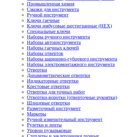
Промышленная химия
Смазки для инструмента
Ручной инструмент
Ключи гаечные
Ключи имбусовые шестигранные (HEX)
Специальные ключи
Наборы ручного инструмента
Наборы автоинструмента
Наборы гаечных ключей
Наборы отверток
Наборы шарнирно-губцевого инструмента
Наборы электромонтажного инструмента
Отвертки
Динамометрические отвертки
Индикаторные отвертки
Крестовые отвертки
Отвертки для точных работ
Отвертки-воротки (отверточные рукоятки)
Шлицевые отвертки
Разметочный инструмент
Маркеры
Ручной измерительный инструмент
Рулетки и ленты
Уровни пузырьковые
Степлеры и заклепочники ручные