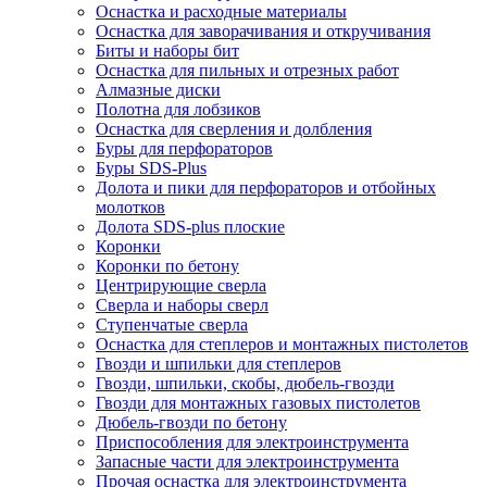
Оснастка и расходные материалы
Оснастка для заворачивания и откручивания
Биты и наборы бит
Оснастка для пильных и отрезных работ
Алмазные диски
Полотна для лобзиков
Оснастка для сверления и долбления
Буры для перфораторов
Буры SDS-Plus
Долота и пики для перфораторов и отбойных
молотков
Долота SDS-plus плоские
Коронки
Коронки по бетону
Центрирующие сверла
Сверла и наборы сверл
Ступенчатые сверла
Оснастка для степлеров и монтажных пистолетов
Гвозди и шпильки для степлеров
Гвозди, шпильки, скобы, дюбель-гвозди
Гвозди для монтажных газовых пистолетов
Дюбель-гвозди по бетону
Приспособления для электроинструмента
Запасные части для электроинструмента
Прочая оснастка для электроинструмента