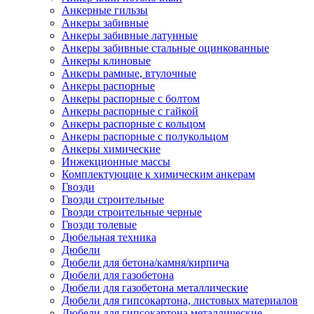
Анкерные гильзы
Анкеры забивные
Анкеры забивные латунные
Анкеры забивные стальные оцинкованные
Анкеры клиновые
Анкеры рамные, втулочные
Анкеры распорные
Анкеры распорные с болтом
Анкеры распорные с гайкой
Анкеры распорные с кольцом
Анкеры распорные с полукольцом
Анкеры химические
Инжекционные массы
Комплектующие к химическим анкерам
Гвозди
Гвозди строительные
Гвозди строительные черные
Гвозди толевые
Дюбельная техника
Дюбели
Дюбели для бетона/камня/кирпича
Дюбели для газобетона
Дюбели для газобетона металлические
Дюбели для гипсокартона, листовых материалов
Дюбели для гипсокартона металлические