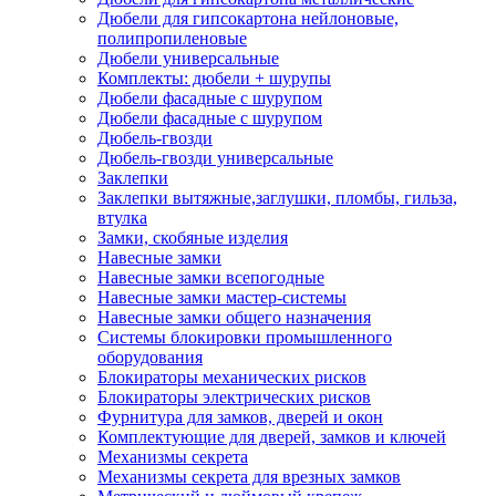
Дюбели для гипсокартона нейлоновые,
полипропиленовые
Дюбели универсальные
Комплекты: дюбели + шурупы
Дюбели фасадные с шурупом
Дюбели фасадные с шурупом
Дюбель-гвозди
Дюбель-гвозди универсальные
Заклепки
Заклепки вытяжные,заглушки, пломбы, гильза,
втулка
Замки, скобяные изделия
Навесные замки
Навесные замки всепогодные
Навесные замки мастер-системы
Навесные замки общего назначения
Системы блокировки промышленного
оборудования
Блокираторы механических рисков
Блокираторы электрических рисков
Фурнитура для замков, дверей и окон
Комплектующие для дверей, замков и ключей
Механизмы секрета
Механизмы секрета для врезных замков