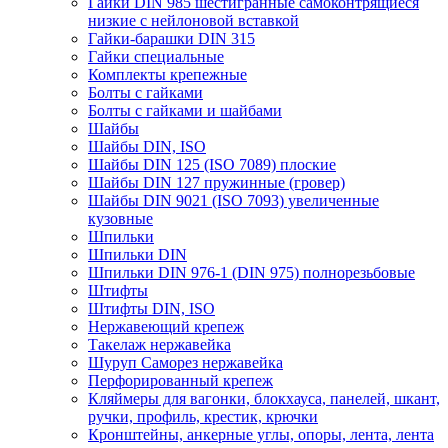
Гайки DIN 985 шестигранные самоконтрящиеся
низкие с нейлоновой вставкой
Гайки-барашки DIN 315
Гайки специальные
Комплекты крепежные
Болты с гайками
Болты с гайками и шайбами
Шайбы
Шайбы DIN, ISO
Шайбы DIN 125 (ISO 7089) плоские
Шайбы DIN 127 пружинные (гровер)
Шайбы DIN 9021 (ISO 7093) увеличенные
кузовные
Шпильки
Шпильки DIN
Шпильки DIN 976-1 (DIN 975) полнорезьбовые
Штифты
Штифты DIN, ISO
Нержавеющий крепеж
Такелаж нержавейка
Шуруп Саморез нержавейка
Перфорированный крепеж
Кляймеры для вагонки, блокхауса, панелей, шкант,
ручки, профиль, крестик, крючки
Кронштейны, анкерные углы, опоры, лента, лента