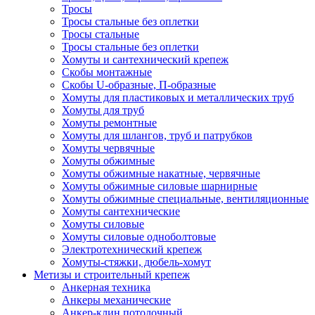
Тросы
Тросы стальные без оплетки
Тросы стальные
Тросы стальные без оплетки
Хомуты и сантехнический крепеж
Скобы монтажные
Скобы U-образные, П-образные
Хомуты для пластиковых и металлических труб
Хомуты для труб
Хомуты ремонтные
Хомуты для шлангов, труб и патрубков
Хомуты червячные
Хомуты обжимные
Хомуты обжимные накатные, червячные
Хомуты обжимные силовые шарнирные
Хомуты обжимные специальные, вентиляционные
Хомуты сантехнические
Хомуты силовые
Хомуты силовые одноболтовые
Электротехнический крепеж
Хомуты-стяжки, дюбель-хомут
Метизы и строительный крепеж
Анкерная техника
Анкеры механические
Анкер-клин потолочный