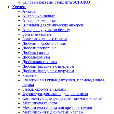
Силовые разъемы стандарта SCHUKO
Крепеж
Анкеры
Анкеры клиновые
Анкеры химические
Шпильки для химических анкеров
Анкеры шурупы по бетону
Болты анкерные
Болты анкерные с гайкой
Дюбели и дюбель-гвозди
Дюбели распорные
Дюбель-гвозди
Дюбель-хомуты
Дюбельная техника
Дюбели фасадные с шурупом
Дюбели фасадные с шурупом
Заклепки
Заклепки вытяжные,заглушки, пломбы, гильза,
втулка
Замки, скобяные изделия
Фурнитура для замков, дверей и окон
Комплектующие для дверей, замков и ключей
Механизмы секрета
Механизмы секрета для врезных замков
Метрический и дюймовый крепеж