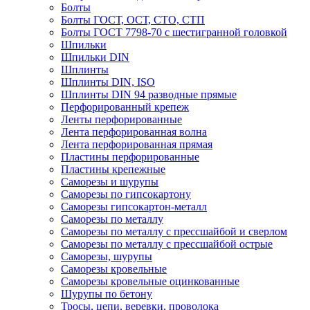
Болты
Болты ГОСТ, ОСТ, СТО, СТП
Болты ГОСТ 7798-70 с шестигранной головкой
Шпильки
Шпильки DIN
Шплинты
Шплинты DIN, ISO
Шплинты DIN 94 разводные прямые
Перфорированный крепеж
Ленты перфорированные
Лента перфорированная волна
Лента перфорированная прямая
Пластины перфорированные
Пластины крепежные
Саморезы и шурупы
Саморезы по гипсокартону
Саморезы гипсокартон-металл
Саморезы по металлу
Саморезы по металлу с прессшайбой и сверлом
Саморезы по металлу с прессшайбой острые
Саморезы, шурупы
Саморезы кровельные
Саморезы кровельные оцинкованные
Шурупы по бетону
Тросы, цепи, веревки, проволока