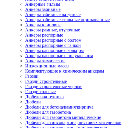
Анкерные гильзы
Анкеры забивные
Анкеры забивные латунные
Анкеры забивные стальные оцинкованные
Анкеры клиновые
Анкеры рамные, втулочные
Анкеры распорные
Анкеры распорные с болтом
Анкеры распорные с гайкой
Анкеры распорные с кольцом
Анкеры распорные с полукольцом
Анкеры химические
Инжекционные массы
Комплектующие к химическим анкерам
Гвозди
Гвозди строительные
Гвозди строительные черные
Гвозди толевые
Дюбельная техника
Дюбели
Дюбели для бетона/камня/кирпича
Дюбели для газобетона
Дюбели для газобетона металлические
Дюбели для гипсокартона, листовых материалов
Дюбели для гипсокартона металлические