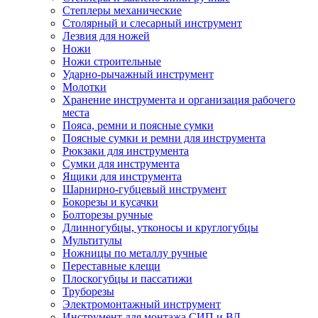
Степлеры механические
Столярный и слесарный инструмент
Лезвия для ножей
Ножи
Ножи строительные
Ударно-рычажный инструмент
Молотки
Хранение инструмента и организация рабочего
места
Пояса, ремни и поясные сумки
Поясные сумки и ремни для инструмента
Рюкзаки для инструмента
Сумки для инструмента
Ящики для инструмента
Шарнирно-губцевый инструмент
Бокорезы и кусачки
Болторезы ручные
Длинногубцы, утконосы и круглогубцы
Мультитулы
Ножницы по металлу ручные
Переставные клещи
Плоскогубцы и пассатижи
Труборезы
Электромонтажный инструмент
Инструмент для монтажа СИП и ВЛ