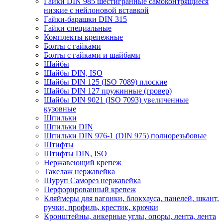
Гайки DIN 985 шестигранные самоконтрящиеся
низкие с нейлоновой вставкой
Гайки-барашки DIN 315
Гайки специальные
Комплекты крепежные
Болты с гайками
Болты с гайками и шайбами
Шайбы
Шайбы DIN, ISO
Шайбы DIN 125 (ISO 7089) плоские
Шайбы DIN 127 пружинные (гровер)
Шайбы DIN 9021 (ISO 7093) увеличенные
кузовные
Шпильки
Шпильки DIN
Шпильки DIN 976-1 (DIN 975) полнорезьбовые
Штифты
Штифты DIN, ISO
Нержавеющий крепеж
Такелаж нержавейка
Шуруп Саморез нержавейка
Перфорированный крепеж
Кляймеры для вагонки, блокхауса, панелей, шкант,
ручки, профиль, крестик, крючки
Кронштейны, анкерные углы, опоры, лента, лента