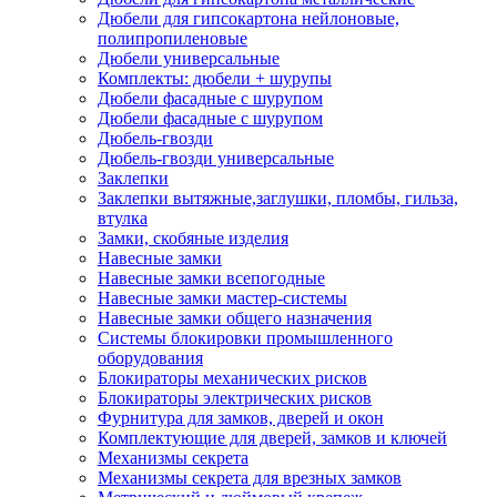
Дюбели для гипсокартона нейлоновые,
полипропиленовые
Дюбели универсальные
Комплекты: дюбели + шурупы
Дюбели фасадные с шурупом
Дюбели фасадные с шурупом
Дюбель-гвозди
Дюбель-гвозди универсальные
Заклепки
Заклепки вытяжные,заглушки, пломбы, гильза,
втулка
Замки, скобяные изделия
Навесные замки
Навесные замки всепогодные
Навесные замки мастер-системы
Навесные замки общего назначения
Системы блокировки промышленного
оборудования
Блокираторы механических рисков
Блокираторы электрических рисков
Фурнитура для замков, дверей и окон
Комплектующие для дверей, замков и ключей
Механизмы секрета
Механизмы секрета для врезных замков