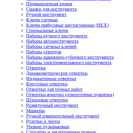
Промышленная химия
Смазки для инструмента
Ручной инструмент
Ключи гаечные
Ключи имбусовые шестигранные (HEX)
Специальные ключи
Наборы ручного инструмента
Наборы автоинструмента
Наборы гаечных ключей
Наборы отверток
Наборы шарнирно-губцевого инструмента
Наборы электромонтажного инструмента
Отвертки
Динамометрические отвертки
Индикаторные отвертки
Крестовые отвертки
Отвертки для точных работ
Отвертки-воротки (отверточные рукоятки)
Шлицевые отвертки
Разметочный инструмент
Маркеры
Ручной измерительный инструмент
Рулетки и ленты
Уровни пузырьковые
Степлеры и заклепочники ручные