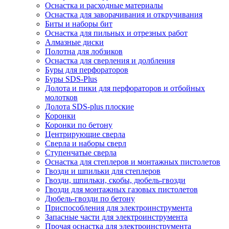
Оснастка и расходные материалы
Оснастка для заворачивания и откручивания
Биты и наборы бит
Оснастка для пильных и отрезных работ
Алмазные диски
Полотна для лобзиков
Оснастка для сверления и долбления
Буры для перфораторов
Буры SDS-Plus
Долота и пики для перфораторов и отбойных
молотков
Долота SDS-plus плоские
Коронки
Коронки по бетону
Центрирующие сверла
Сверла и наборы сверл
Ступенчатые сверла
Оснастка для степлеров и монтажных пистолетов
Гвозди и шпильки для степлеров
Гвозди, шпильки, скобы, дюбель-гвозди
Гвозди для монтажных газовых пистолетов
Дюбель-гвозди по бетону
Приспособления для электроинструмента
Запасные части для электроинструмента
Прочая оснастка для электроинструмента