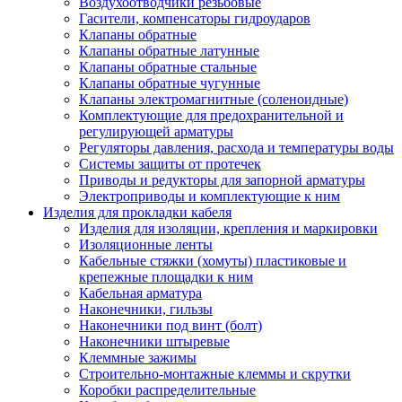
Воздухоотводчики резьбовые
Гасители, компенсаторы гидроударов
Клапаны обратные
Клапаны обратные латунные
Клапаны обратные стальные
Клапаны обратные чугунные
Клапаны электромагнитные (соленоидные)
Комплектующие для предохранительной и
регулирующей арматуры
Регуляторы давления, расхода и температуры воды
Системы защиты от протечек
Приводы и редукторы для запорной арматуры
Электроприводы и комплектующие к ним
Изделия для прокладки кабеля
Изделия для изоляции, крепления и маркировки
Изоляционные ленты
Кабельные стяжки (хомуты) пластиковые и
крепежные площадки к ним
Кабельная арматура
Наконечники, гильзы
Наконечники под винт (болт)
Наконечники штыревые
Клеммные зажимы
Строительно-монтажные клеммы и скрутки
Коробки распределительные