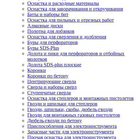
Оснастка и расходные материалы
Оснастка для заворачивания и откручивания
Биты и наборы бит
Оснастка для пильных и отрезных работ
Алмазные диски
Полотна для лобзиков
Оснастка для сверления и долбления
Буры для перфораторов
Буры SDS-Plus
Долота и пики для перфораторов и отбойных
молотков
Долота SDS-plus плоские
Коронки
Коронки по бетону
Центрирующие сверла
Сверла и наборы сверл
Ступенчатые сверла
Оснастка для степлеров и монтажных пистолетов
Гвозди и шпильки для степлеров
Гвозди, шпильки, скобы, дюбель-гвозди
Гвозди для монтажных газовых пистолетов
Дюбель-гвозди по бетону
Приспособления для электроинструмента
Запасные части для электроинструмента
Прочая оснастка для электроинструмента