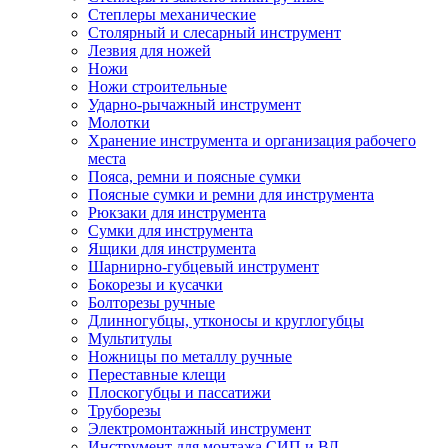
Степлеры механические
Столярный и слесарный инструмент
Лезвия для ножей
Ножи
Ножи строительные
Ударно-рычажный инструмент
Молотки
Хранение инструмента и организация рабочего
места
Пояса, ремни и поясные сумки
Поясные сумки и ремни для инструмента
Рюкзаки для инструмента
Сумки для инструмента
Ящики для инструмента
Шарнирно-губцевый инструмент
Бокорезы и кусачки
Болторезы ручные
Длинногубцы, утконосы и круглогубцы
Мультитулы
Ножницы по металлу ручные
Переставные клещи
Плоскогубцы и пассатижи
Труборезы
Электромонтажный инструмент
Инструмент для монтажа СИП и ВЛ