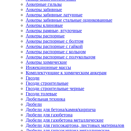
Анкерные гильзы
Анкеры забивные
Анкеры забивные латунные
Анкеры забивные стальные оцинкованные
Анкеры клиновые
Анкеры рамные, втулочные
Анкеры распорные
Анкеры распорные с болтом
Анкеры распорные с гайкой
Анкеры распорные с кольцом
Анкеры распорные с полукольцом
Анкеры химические
Инжекционные массы
Комплектующие к химическим анкерам
Гвозди
Гвозди строительные
Гвозди строительные черные
Гвозди толевые
Дюбельная техника
Дюбели
Дюбели для бетона/камня/кирпича
Дюбели для газобетона
Дюбели для газобетона металлические
Дюбели для гипсокартона, листовых материалов
Дюбели для гипсокартона металлические