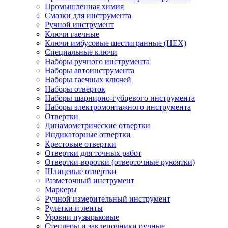
Промышленная химия
Смазки для инструмента
Ручной инструмент
Ключи гаечные
Ключи имбусовые шестигранные (HEX)
Специальные ключи
Наборы ручного инструмента
Наборы автоинструмента
Наборы гаечных ключей
Наборы отверток
Наборы шарнирно-губцевого инструмента
Наборы электромонтажного инструмента
Отвертки
Динамометрические отвертки
Индикаторные отвертки
Крестовые отвертки
Отвертки для точных работ
Отвертки-воротки (отверточные рукоятки)
Шлицевые отвертки
Разметочный инструмент
Маркеры
Ручной измерительный инструмент
Рулетки и ленты
Уровни пузырьковые
Степлеры и заклепочники ручные