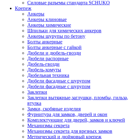
Силовые разъемы стандарта SCHUKO
Крепеж
Анкеры
Анкеры клиновые
Анкеры химические
Шпильки для химических анкеров
Анкеры шурупы по бетону
Болты анкерные
Болты анкерные с гайкой
Дюбели и дюбель-гвозди
Дюбели распорные
Дюбель-гвозди
Дюбель-хомуты
Дюбельная техника
Дюбели фасадные с шурупом
Дюбели фасадные с шурупом
Заклепки
Заклепки вытяжные,заглушки, пломбы, гильза,
втулка
Замки, скобяные изделия
Фурнитура для замков, дверей и окон
Комплектующие для дверей, замков и ключей
Механизмы секрета
Механизмы секрета для врезных замков
Метрический и дюймовый крепеж