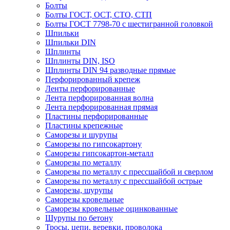
Болты
Болты ГОСТ, ОСТ, СТО, СТП
Болты ГОСТ 7798-70 с шестигранной головкой
Шпильки
Шпильки DIN
Шплинты
Шплинты DIN, ISO
Шплинты DIN 94 разводные прямые
Перфорированный крепеж
Ленты перфорированные
Лента перфорированная волна
Лента перфорированная прямая
Пластины перфорированные
Пластины крепежные
Саморезы и шурупы
Саморезы по гипсокартону
Саморезы гипсокартон-металл
Саморезы по металлу
Саморезы по металлу с прессшайбой и сверлом
Саморезы по металлу с прессшайбой острые
Саморезы, шурупы
Саморезы кровельные
Саморезы кровельные оцинкованные
Шурупы по бетону
Тросы, цепи, веревки, проволока