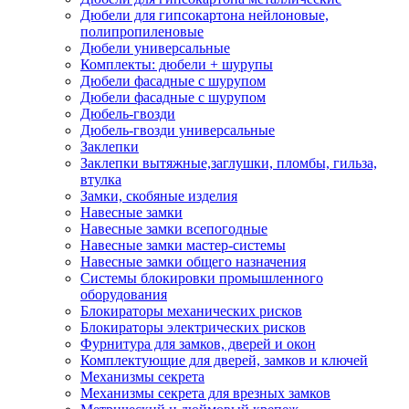
Дюбели для гипсокартона нейлоновые,
полипропиленовые
Дюбели универсальные
Комплекты: дюбели + шурупы
Дюбели фасадные с шурупом
Дюбели фасадные с шурупом
Дюбель-гвозди
Дюбель-гвозди универсальные
Заклепки
Заклепки вытяжные,заглушки, пломбы, гильза,
втулка
Замки, скобяные изделия
Навесные замки
Навесные замки всепогодные
Навесные замки мастер-системы
Навесные замки общего назначения
Системы блокировки промышленного
оборудования
Блокираторы механических рисков
Блокираторы электрических рисков
Фурнитура для замков, дверей и окон
Комплектующие для дверей, замков и ключей
Механизмы секрета
Механизмы секрета для врезных замков