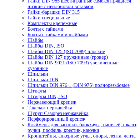
Гайки DIN 985 шестигранные самоконтрящиеся
низкие с нейлоновой вставкой
Гайки-барашки DIN 315
Гайки специальные
Комплекты крепежные
Болты с гайками
Болты с гайками и шайбами
Шайбы
Шайбы DIN, ISO
Шайбы DIN 125 (ISO 7089) плоские
Шайбы DIN 127 пружинные (гровер)
Шайбы DIN 9021 (ISO 7093) увеличенные
кузовные
Шпильки
Шпильки DIN
Шпильки DIN 976-1 (DIN 975) полнорезьбовые
Штифты
Штифты DIN, ISO
Нержавеющий крепеж
Такелаж нержавейка
Шуруп Саморез нержавейка
Перфорированный крепеж
Кляймеры для вагонки, блокхауса, панелей, шкант,
ручки, профиль, крестик, крючки
Кронштейны, анкерные углы, опоры, лента, лента