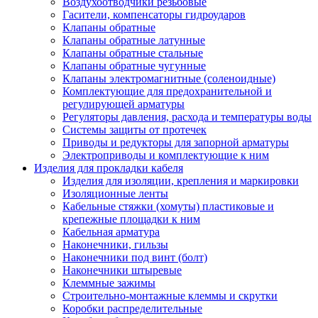
Воздухоотводчики резьбовые
Гасители, компенсаторы гидроударов
Клапаны обратные
Клапаны обратные латунные
Клапаны обратные стальные
Клапаны обратные чугунные
Клапаны электромагнитные (соленоидные)
Комплектующие для предохранительной и
регулирующей арматуры
Регуляторы давления, расхода и температуры воды
Системы защиты от протечек
Приводы и редукторы для запорной арматуры
Электроприводы и комплектующие к ним
Изделия для прокладки кабеля
Изделия для изоляции, крепления и маркировки
Изоляционные ленты
Кабельные стяжки (хомуты) пластиковые и
крепежные площадки к ним
Кабельная арматура
Наконечники, гильзы
Наконечники под винт (болт)
Наконечники штыревые
Клеммные зажимы
Строительно-монтажные клеммы и скрутки
Коробки распределительные