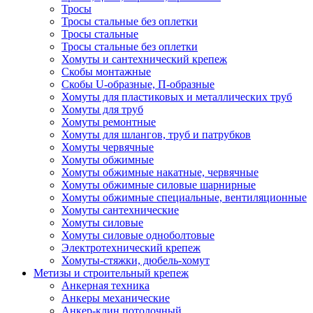
Тросы
Тросы стальные без оплетки
Тросы стальные
Тросы стальные без оплетки
Хомуты и сантехнический крепеж
Скобы монтажные
Скобы U-образные, П-образные
Хомуты для пластиковых и металлических труб
Хомуты для труб
Хомуты ремонтные
Хомуты для шлангов, труб и патрубков
Хомуты червячные
Хомуты обжимные
Хомуты обжимные накатные, червячные
Хомуты обжимные силовые шарнирные
Хомуты обжимные специальные, вентиляционные
Хомуты сантехнические
Хомуты силовые
Хомуты силовые одноболтовые
Электротехнический крепеж
Хомуты-стяжки, дюбель-хомут
Метизы и строительный крепеж
Анкерная техника
Анкеры механические
Анкер-клин потолочный