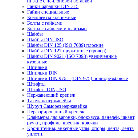
низкие с нейлоновой вставкой
Гайки-барашки DIN 315
Гайки специальные
Комплекты крепежные
Болты с гайками
Болты с гайками и шайбами
Шайбы
Шайбы DIN, ISO
Шайбы DIN 125 (ISO 7089) плоские
Шайбы DIN 127 пружинные (гровер)
Шайбы DIN 9021 (ISO 7093) увеличенные
кузовные
Шпильки
Шпильки DIN
Шпильки DIN 976-1 (DIN 975) полнорезьбовые
Штифты
Штифты DIN, ISO
Нержавеющий крепеж
Такелаж нержавейка
Шуруп Саморез нержавейка
Перфорированный крепеж
Кляймеры для вагонки, блокхауса, панелей, шкант,
ручки, профиль, крестик, крючки
Кронштейны, анкерные углы, опоры, лента, лента
уплотн.