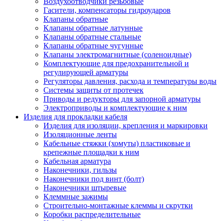
Воздухоотводчики резьбовые
Гасители, компенсаторы гидроударов
Клапаны обратные
Клапаны обратные латунные
Клапаны обратные стальные
Клапаны обратные чугунные
Клапаны электромагнитные (соленоидные)
Комплектующие для предохранительной и
регулирующей арматуры
Регуляторы давления, расхода и температуры воды
Системы защиты от протечек
Приводы и редукторы для запорной арматуры
Электроприводы и комплектующие к ним
Изделия для прокладки кабеля
Изделия для изоляции, крепления и маркировки
Изоляционные ленты
Кабельные стяжки (хомуты) пластиковые и
крепежные площадки к ним
Кабельная арматура
Наконечники, гильзы
Наконечники под винт (болт)
Наконечники штыревые
Клеммные зажимы
Строительно-монтажные клеммы и скрутки
Коробки распределительные