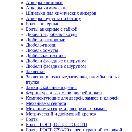
Анкеры клиновые
Анкеры химические
Шпильки для химических анкеров
Анкеры шурупы по бетону
Болты анкерные
Болты анкерные с гайкой
Дюбели и дюбель-гвозди
Дюбели распорные
Дюбель-гвозди
Дюбель-хомуты
Дюбельная техника
Дюбели фасадные с шурупом
Дюбели фасадные с шурупом
Заклепки
Заклепки вытяжные,заглушки, пломбы, гильза,
втулка
Замки, скобяные изделия
Фурнитура для замков, дверей и окон
Комплектующие для дверей, замков и ключей
Механизмы секрета
Механизмы секрета для врезных замков
Метрический и дюймовый крепеж
Болты
Болты ГОСТ, ОСТ, СТО, СТП
Болты ГОСТ 7798-70 с шестигранной головкой