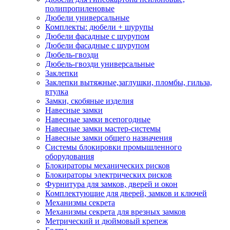
полипропиленовые
Дюбели универсальные
Комплекты: дюбели + шурупы
Дюбели фасадные с шурупом
Дюбели фасадные с шурупом
Дюбель-гвозди
Дюбель-гвозди универсальные
Заклепки
Заклепки вытяжные,заглушки, пломбы, гильза,
втулка
Замки, скобяные изделия
Навесные замки
Навесные замки всепогодные
Навесные замки мастер-системы
Навесные замки общего назначения
Системы блокировки промышленного
оборудования
Блокираторы механических рисков
Блокираторы электрических рисков
Фурнитура для замков, дверей и окон
Комплектующие для дверей, замков и ключей
Механизмы секрета
Механизмы секрета для врезных замков
Метрический и дюймовый крепеж