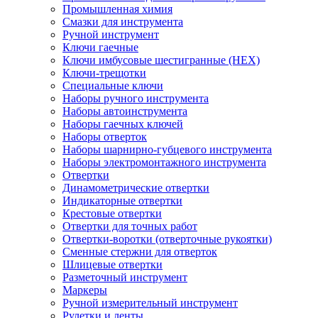
Промышленная химия
Смазки для инструмента
Ручной инструмент
Ключи гаечные
Ключи имбусовые шестигранные (HEX)
Ключи-трещотки
Специальные ключи
Наборы ручного инструмента
Наборы автоинструмента
Наборы гаечных ключей
Наборы отверток
Наборы шарнирно-губцевого инструмента
Наборы электромонтажного инструмента
Отвертки
Динамометрические отвертки
Индикаторные отвертки
Крестовые отвертки
Отвертки для точных работ
Отвертки-воротки (отверточные рукоятки)
Сменные стержни для отверток
Шлицевые отвертки
Разметочный инструмент
Маркеры
Ручной измерительный инструмент
Рулетки и ленты