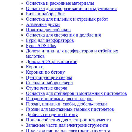
Оснастка и расходные материалы
Оснастка для заворачивания и откручивания
Биты и наборы бит
Оснастка для пильных и отрезных работ
Алмазные диски
Полотна для лобзиков
Оснастка для сверления и долбления
Буры для перфораторов
Буры SDS-Plus
Долота и пики для перфораторов и отбойных
молотков
Долота SDS-plus плоские
Коронки
Коронки по бетону
Центрирующие сверла
Сверла и наборы сверл
Ступенчатые сверла
Оснастка для степлеров и монтажных пистолетов
Гвозди и шпильки для степлеров
Гвозди, шпильки, скобы, дюбель-гвозди
Гвозди для монтажных газовых пистолетов
Дюбель-гвозди по бетону
Приспособления для электроинструмента
Запасные части для электроинструмента
Прочая оснастка для электроинструмента