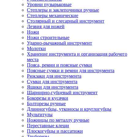
Уровни пузырьковые
Степлеры и заклепочники ручные
Степлеры механические
Столярный и слесарный инструмент
Лезвия для ножей
Ножи
Ножи строительные
Ударно-рычажный инструмент
Молотки
Хранение инструмента и организация рабочего
места
Пояса, ремни и поясные сумки
Поясные сумки и ремни для инструмента
Рюкзаки для инструмента
Сумки для инструмента
Ящики для инструмента
Шарнирно-губцевый инструмент
Бокорезы и кусачки
Болторезы ручные
Длинногубцы, утконосы и круглогубцы
Мультитулы
Ножницы по металлу ручные
Переставные клещи
Плоскогубцы и пассатижи
Труборезы