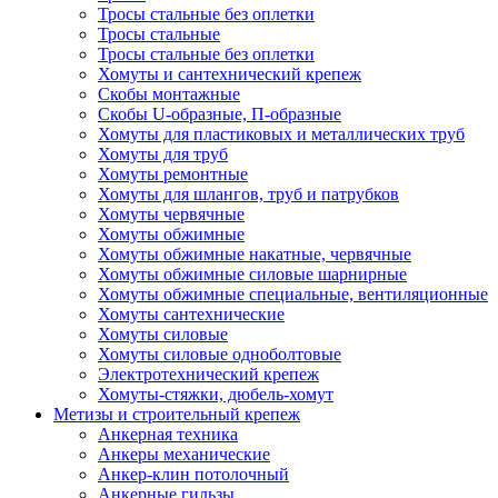
Тросы стальные без оплетки
Тросы стальные
Тросы стальные без оплетки
Хомуты и сантехнический крепеж
Скобы монтажные
Скобы U-образные, П-образные
Хомуты для пластиковых и металлических труб
Хомуты для труб
Хомуты ремонтные
Хомуты для шлангов, труб и патрубков
Хомуты червячные
Хомуты обжимные
Хомуты обжимные накатные, червячные
Хомуты обжимные силовые шарнирные
Хомуты обжимные специальные, вентиляционные
Хомуты сантехнические
Хомуты силовые
Хомуты силовые одноболтовые
Электротехнический крепеж
Хомуты-стяжки, дюбель-хомут
Метизы и строительный крепеж
Анкерная техника
Анкеры механические
Анкер-клин потолочный
Анкерные гильзы