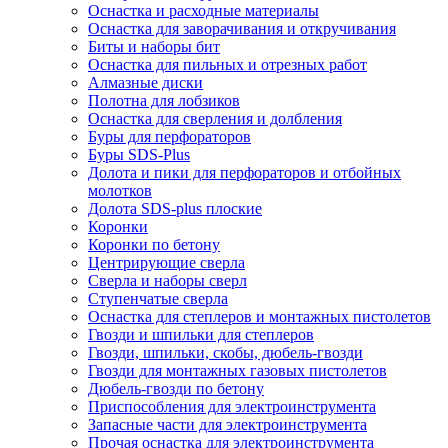
Оснастка и расходные материалы
Оснастка для заворачивания и откручивания
Биты и наборы бит
Оснастка для пильных и отрезных работ
Алмазные диски
Полотна для лобзиков
Оснастка для сверления и долбления
Буры для перфораторов
Буры SDS-Plus
Долота и пики для перфораторов и отбойных
молотков
Долота SDS-plus плоские
Коронки
Коронки по бетону
Центрирующие сверла
Сверла и наборы сверл
Ступенчатые сверла
Оснастка для степлеров и монтажных пистолетов
Гвозди и шпильки для степлеров
Гвозди, шпильки, скобы, дюбель-гвозди
Гвозди для монтажных газовых пистолетов
Дюбель-гвозди по бетону
Приспособления для электроинструмента
Запасные части для электроинструмента
Прочая оснастка для электроинструмента