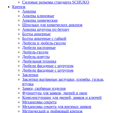
Силовые разъемы стандарта SCHUKO
Крепеж
Анкеры
Анкеры клиновые
Анкеры химические
Шпильки для химических анкеров
Анкеры шурупы по бетону
Болты анкерные
Болты анкерные с гайкой
Дюбели и дюбель-гвозди
Дюбели распорные
Дюбель-гвозди
Дюбель-хомуты
Дюбельная техника
Дюбели фасадные с шурупом
Дюбели фасадные с шурупом
Заклепки
Заклепки вытяжные,заглушки, пломбы, гильза,
втулка
Замки, скобяные изделия
Фурнитура для замков, дверей и окон
Комплектующие для дверей, замков и ключей
Механизмы секрета
Механизмы секрета для врезных замков
Метрический и дюймовый крепеж