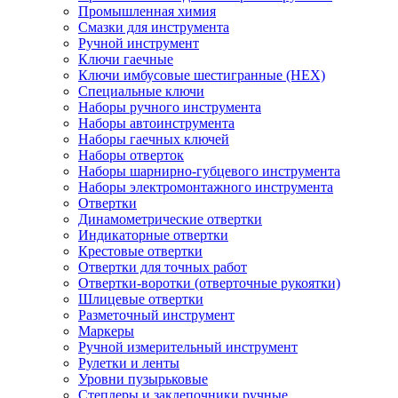
Промышленная химия
Смазки для инструмента
Ручной инструмент
Ключи гаечные
Ключи имбусовые шестигранные (HEX)
Специальные ключи
Наборы ручного инструмента
Наборы автоинструмента
Наборы гаечных ключей
Наборы отверток
Наборы шарнирно-губцевого инструмента
Наборы электромонтажного инструмента
Отвертки
Динамометрические отвертки
Индикаторные отвертки
Крестовые отвертки
Отвертки для точных работ
Отвертки-воротки (отверточные рукоятки)
Шлицевые отвертки
Разметочный инструмент
Маркеры
Ручной измерительный инструмент
Рулетки и ленты
Уровни пузырьковые
Степлеры и заклепочники ручные