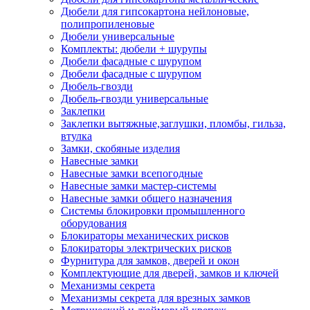
Дюбели для гипсокартона нейлоновые,
полипропиленовые
Дюбели универсальные
Комплекты: дюбели + шурупы
Дюбели фасадные с шурупом
Дюбели фасадные с шурупом
Дюбель-гвозди
Дюбель-гвозди универсальные
Заклепки
Заклепки вытяжные,заглушки, пломбы, гильза,
втулка
Замки, скобяные изделия
Навесные замки
Навесные замки всепогодные
Навесные замки мастер-системы
Навесные замки общего назначения
Системы блокировки промышленного
оборудования
Блокираторы механических рисков
Блокираторы электрических рисков
Фурнитура для замков, дверей и окон
Комплектующие для дверей, замков и ключей
Механизмы секрета
Механизмы секрета для врезных замков