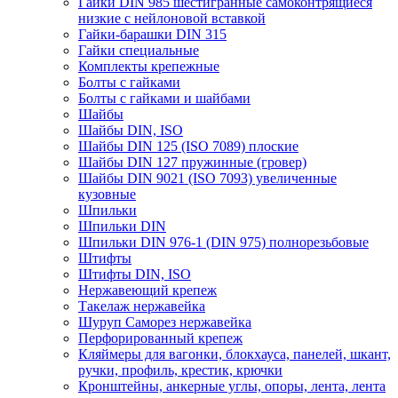
Гайки DIN 985 шестигранные самоконтрящиеся
низкие с нейлоновой вставкой
Гайки-барашки DIN 315
Гайки специальные
Комплекты крепежные
Болты с гайками
Болты с гайками и шайбами
Шайбы
Шайбы DIN, ISO
Шайбы DIN 125 (ISO 7089) плоские
Шайбы DIN 127 пружинные (гровер)
Шайбы DIN 9021 (ISO 7093) увеличенные
кузовные
Шпильки
Шпильки DIN
Шпильки DIN 976-1 (DIN 975) полнорезьбовые
Штифты
Штифты DIN, ISO
Нержавеющий крепеж
Такелаж нержавейка
Шуруп Саморез нержавейка
Перфорированный крепеж
Кляймеры для вагонки, блокхауса, панелей, шкант,
ручки, профиль, крестик, крючки
Кронштейны, анкерные углы, опоры, лента, лента