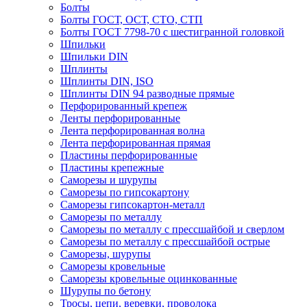
Болты
Болты ГОСТ, ОСТ, СТО, СТП
Болты ГОСТ 7798-70 с шестигранной головкой
Шпильки
Шпильки DIN
Шплинты
Шплинты DIN, ISO
Шплинты DIN 94 разводные прямые
Перфорированный крепеж
Ленты перфорированные
Лента перфорированная волна
Лента перфорированная прямая
Пластины перфорированные
Пластины крепежные
Саморезы и шурупы
Саморезы по гипсокартону
Саморезы гипсокартон-металл
Саморезы по металлу
Саморезы по металлу с прессшайбой и сверлом
Саморезы по металлу с прессшайбой острые
Саморезы, шурупы
Саморезы кровельные
Саморезы кровельные оцинкованные
Шурупы по бетону
Тросы, цепи, веревки, проволока