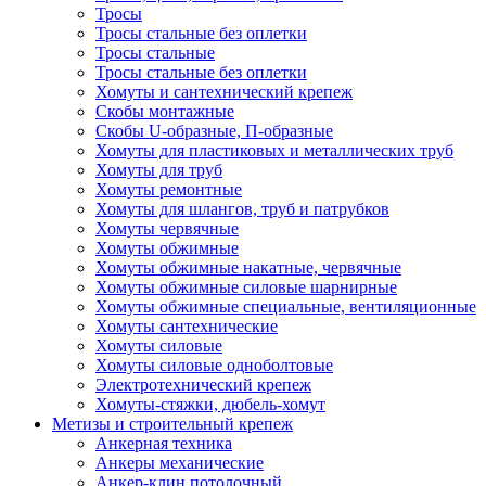
Тросы
Тросы стальные без оплетки
Тросы стальные
Тросы стальные без оплетки
Хомуты и сантехнический крепеж
Скобы монтажные
Скобы U-образные, П-образные
Хомуты для пластиковых и металлических труб
Хомуты для труб
Хомуты ремонтные
Хомуты для шлангов, труб и патрубков
Хомуты червячные
Хомуты обжимные
Хомуты обжимные накатные, червячные
Хомуты обжимные силовые шарнирные
Хомуты обжимные специальные, вентиляционные
Хомуты сантехнические
Хомуты силовые
Хомуты силовые одноболтовые
Электротехнический крепеж
Хомуты-стяжки, дюбель-хомут
Метизы и строительный крепеж
Анкерная техника
Анкеры механические
Анкер-клин потолочный