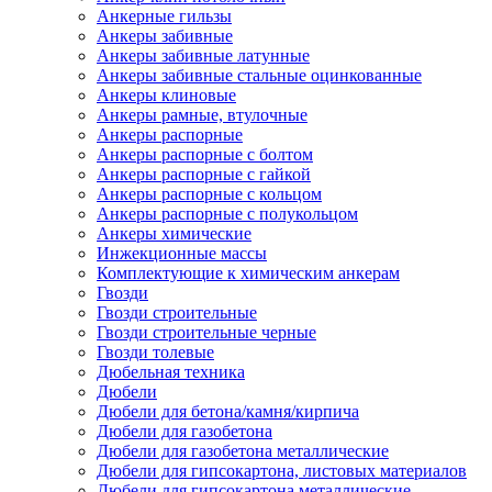
Анкерные гильзы
Анкеры забивные
Анкеры забивные латунные
Анкеры забивные стальные оцинкованные
Анкеры клиновые
Анкеры рамные, втулочные
Анкеры распорные
Анкеры распорные с болтом
Анкеры распорные с гайкой
Анкеры распорные с кольцом
Анкеры распорные с полукольцом
Анкеры химические
Инжекционные массы
Комплектующие к химическим анкерам
Гвозди
Гвозди строительные
Гвозди строительные черные
Гвозди толевые
Дюбельная техника
Дюбели
Дюбели для бетона/камня/кирпича
Дюбели для газобетона
Дюбели для газобетона металлические
Дюбели для гипсокартона, листовых материалов
Дюбели для гипсокартона металлические