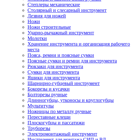
Степлеры механические
Столярный и слесарный инструмент
Лезвия для ножей
Ножи
Ножи строительные
Ударно-рычажный инструмент
Молотки
Хранение инструмента и организация рабочего
места
Пояса, ремни и поясные сумки
Поясные сумки и ремни для инструмента
Рюкзаки для инструмента
Сумки для инструмента
Ящики для инструмента
Шарнирно-губцевый инструмент
Бокорезы и кусачки
Болторезы ручные
Длинногубцы, утконосы и круглогубцы
Мультитулы
Ножницы по металлу ручные
Переставные клещи
Плоскогубцы и пассатижи
Труборезы
Электромонтажный инструмент
Инструмент для монтажа СИП и ВЛ