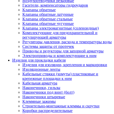
Воздухоотводчики резьбовые
Гасители, компенсаторы гидроударов
Клапаны обратные
Клапаны обратные латунные
Клапаны обратные стальные
Клапаны обратные чугунные
Клапаны электромагнитные (соленоидные)
Комплектующие для предохранительной и
регулирующей арматуры
Регуляторы давления, расхода и температуры воды
Системы защиты от протечек
Приводы и редукторы для запорной арматуры
Электроприводы и комплектующие к ним
Изделия для прокладки кабеля
Изделия для изоляции, крепления и маркировки
Изоляционные ленты
Кабельные стяжки (хомуты) пластиковые и
крепежные площадки к ним
Кабельная арматура
Наконечники, гильзы
Наконечники под винт (болт)
Наконечники штыревые
Клеммные зажимы
Строительно-монтажные клеммы и скрутки
Коробки распределительные