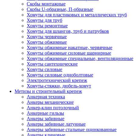
Скобы монтажные
Скобы U-образные, П-образные
Хомуты для пластиковых и металлических труб
Хомуты для труб
Хомуты ремонтные
Хомуты для шлангов, труб и патрубков
Хомуты червячные
Хомуты обжимные
Хомуты обжимные накатные, червячные
Хомуты обжимные силовые шарнирные
Хомуты обжимные специальные, вентиляционные
Хомуты сантехнические
Хомуты силовые
Хомуты силовые одноболтовые
Электротехнический крепеж
Хомуты-стяжки, дюбель-хомут
Метизы и строительный крепеж
Анкерная техника
Анкеры механические
Анкер-клин потолочный
Анкерные гильзы
Анкеры забивные
Анкеры забивные латунные
Анкеры забивные стальные оцинкованные
Анкеры клиновые