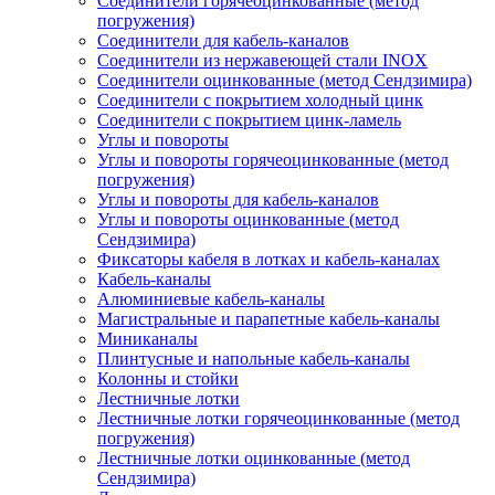
Соединители горячеоцинкованные (метод
погружения)
Соединители для кабель-каналов
Соединители из нержавеющей стали INOX
Соединители оцинкованные (метод Сендзимира)
Соединители с покрытием холодный цинк
Соединители с покрытием цинк-ламель
Углы и повороты
Углы и повороты горячеоцинкованные (метод
погружения)
Углы и повороты для кабель-каналов
Углы и повороты оцинкованные (метод
Сендзимира)
Фиксаторы кабеля в лотках и кабель-каналах
Кабель-каналы
Алюминиевые кабель-каналы
Магистральные и парапетные кабель-каналы
Миниканалы
Плинтусные и напольные кабель-каналы
Колонны и стойки
Лестничные лотки
Лестничные лотки горячеоцинкованные (метод
погружения)
Лестничные лотки оцинкованные (метод
Сендзимира)