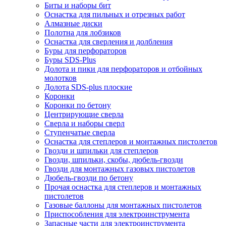
Биты и наборы бит
Оснастка для пильных и отрезных работ
Алмазные диски
Полотна для лобзиков
Оснастка для сверления и долбления
Буры для перфораторов
Буры SDS-Plus
Долота и пики для перфораторов и отбойных
молотков
Долота SDS-plus плоские
Коронки
Коронки по бетону
Центрирующие сверла
Сверла и наборы сверл
Ступенчатые сверла
Оснастка для степлеров и монтажных пистолетов
Гвозди и шпильки для степлеров
Гвозди, шпильки, скобы, дюбель-гвозди
Гвозди для монтажных газовых пистолетов
Дюбель-гвозди по бетону
Прочая оснастка для степлеров и монтажных
пистолетов
Газовые баллоны для монтажных пистолетов
Приспособления для электроинструмента
Запасные части для электроинструмента