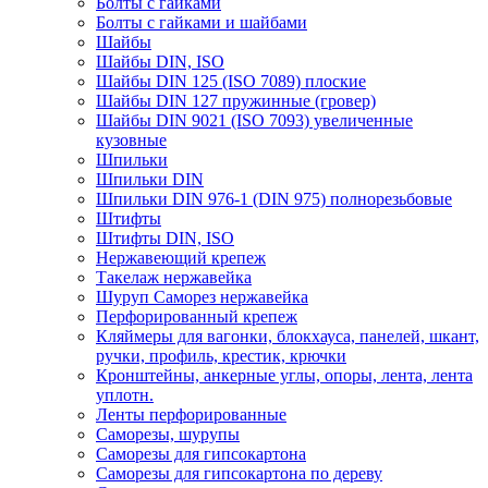
Болты с гайками
Болты с гайками и шайбами
Шайбы
Шайбы DIN, ISO
Шайбы DIN 125 (ISO 7089) плоские
Шайбы DIN 127 пружинные (гровер)
Шайбы DIN 9021 (ISO 7093) увеличенные
кузовные
Шпильки
Шпильки DIN
Шпильки DIN 976-1 (DIN 975) полнорезьбовые
Штифты
Штифты DIN, ISO
Нержавеющий крепеж
Такелаж нержавейка
Шуруп Саморез нержавейка
Перфорированный крепеж
Кляймеры для вагонки, блокхауса, панелей, шкант,
ручки, профиль, крестик, крючки
Кронштейны, анкерные углы, опоры, лента, лента
уплотн.
Ленты перфорированные
Саморезы, шурупы
Саморезы для гипсокартона
Саморезы для гипсокартона по дереву