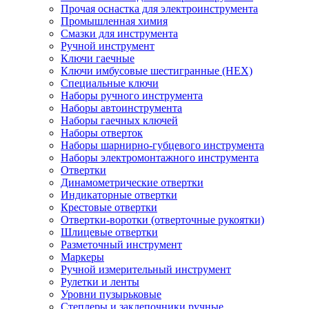
Прочая оснастка для электроинструмента
Промышленная химия
Смазки для инструмента
Ручной инструмент
Ключи гаечные
Ключи имбусовые шестигранные (HEX)
Специальные ключи
Наборы ручного инструмента
Наборы автоинструмента
Наборы гаечных ключей
Наборы отверток
Наборы шарнирно-губцевого инструмента
Наборы электромонтажного инструмента
Отвертки
Динамометрические отвертки
Индикаторные отвертки
Крестовые отвертки
Отвертки-воротки (отверточные рукоятки)
Шлицевые отвертки
Разметочный инструмент
Маркеры
Ручной измерительный инструмент
Рулетки и ленты
Уровни пузырьковые
Степлеры и заклепочники ручные