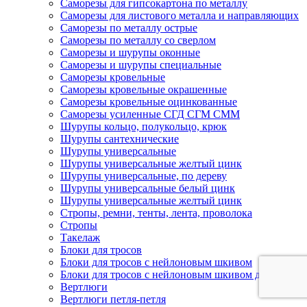
Саморезы для гипсокартона по металлу
Саморезы для листового металла и направляющих
Саморезы по металлу острые
Саморезы по металлу со сверлом
Саморезы и шурупы оконные
Саморезы и шурупы специальные
Саморезы кровельные
Саморезы кровельные окрашенные
Саморезы кровельные оцинкованные
Саморезы усиленные СГД СГМ СММ
Шурупы кольцо, полукольцо, крюк
Шурупы сантехнические
Шурупы универсальные
Шурупы универсальные желтый цинк
Шурупы универсальные, по дереву
Шурупы универсальные белый цинк
Шурупы универсальные желтый цинк
Стропы, ремни, тенты, лента, проволока
Стропы
Такелаж
Блоки для тросов
Блоки для тросов с нейлоновым шкивом
Блоки для тросов с нейлоновым шкивом двойные
Вертлюги
Вертлюги петля-петля