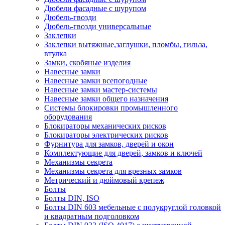
Дюбели фасадные с шурупом
Дюбель-гвозди
Дюбель-гвозди универсальные
Заклепки
Заклепки вытяжные,заглушки, пломбы, гильза,
втулка
Замки, скобяные изделия
Навесные замки
Навесные замки всепогодные
Навесные замки мастер-системы
Навесные замки общего назначения
Системы блокировки промышленного
оборудования
Блокираторы механических рисков
Блокираторы электрических рисков
Фурнитура для замков, дверей и окон
Комплектующие для дверей, замков и ключей
Механизмы секрета
Механизмы секрета для врезных замков
Метрический и дюймовый крепеж
Болты
Болты DIN, ISO
Болты DIN 603 мебельные с полукруглой головкой
и квадратным подголовком