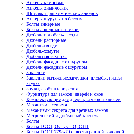
Анкеры клиновые
Анкеры химические
Шпильки для химических анкеров
Анкеры шурупы по бетону
Болты анкерные
Болты анкерные с гайкой
Дюбели и дюбель-гвозди
Дюбели распорные
Дюбель-гвозди
Дюбель-хомуты
Дюбельная техника
Дюбели фасадные с шурупом
Дюбели фасадные с шурупом
Заклепки
Заклепки вытяжные,заглушки, пломбы, гильза,
втулка
Замки, скобяные изделия
Фурнитура для замков, дверей и окон
Комплектующие для дверей, замков и ключей
Механизмы секрета
Механизмы секрета для врезных замков
Метрический и дюймовый крепеж
Болты
Болты ГОСТ, ОСТ, СТО, СТП
Болты ГОСТ 7798-70 с шестигранной головкой