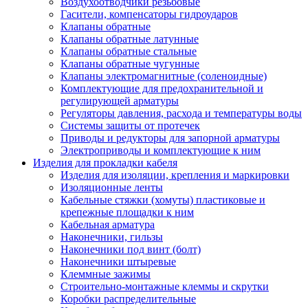
Воздухоотводчики резьбовые
Гасители, компенсаторы гидроударов
Клапаны обратные
Клапаны обратные латунные
Клапаны обратные стальные
Клапаны обратные чугунные
Клапаны электромагнитные (соленоидные)
Комплектующие для предохранительной и
регулирующей арматуры
Регуляторы давления, расхода и температуры воды
Системы защиты от протечек
Приводы и редукторы для запорной арматуры
Электроприводы и комплектующие к ним
Изделия для прокладки кабеля
Изделия для изоляции, крепления и маркировки
Изоляционные ленты
Кабельные стяжки (хомуты) пластиковые и
крепежные площадки к ним
Кабельная арматура
Наконечники, гильзы
Наконечники под винт (болт)
Наконечники штыревые
Клеммные зажимы
Строительно-монтажные клеммы и скрутки
Коробки распределительные