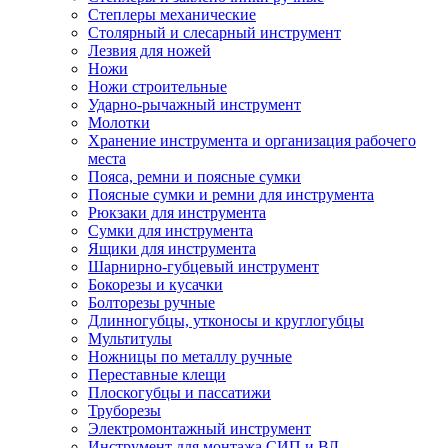
Степлеры механические
Столярный и слесарный инструмент
Лезвия для ножей
Ножи
Ножи строительные
Ударно-рычажный инструмент
Молотки
Хранение инструмента и организация рабочего
места
Пояса, ремни и поясные сумки
Поясные сумки и ремни для инструмента
Рюкзаки для инструмента
Сумки для инструмента
Ящики для инструмента
Шарнирно-губцевый инструмент
Бокорезы и кусачки
Болторезы ручные
Длинногубцы, утконосы и круглогубцы
Мультитулы
Ножницы по металлу ручные
Переставные клещи
Плоскогубцы и пассатижи
Труборезы
Электромонтажный инструмент
Инструмент для монтажа СИП и ВЛ