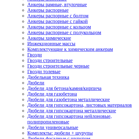
Анкеры рамные, втулочные
Анкеры распорные
Анкеры распорные с болтом
Анкеры распорные с гайкой
Анкеры распорные с кольцом
Анкеры распорные с полукольцом
Анкеры химические
Инжекционные массы
Комплектующие к химическим анкерам
Гвозди
Гвозди строительные
Гвозди строительные черные
Гвозди толевые
Дюбельная техника
Дюбели
Дюбели для бетона/камня/кирпича
Дюбели для газобетона
Дюбели для газобетона металлические
Дюбели для гипсокартона, листовых материалов
Дюбели для гипсокартона металлические
Дюбели для гипсокартона нейлоновые,
полипропиленовые
Дюбели универсальные
Комплекты: дюбели + шурупы
Дюбели фасадные с шурупом