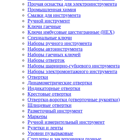
Прочая оснастка для электроинструмента
Промышленная химия
Смазки для инструмента
Ручной инструмент
Ключи гаечные
Ключи имбусовые шестигранные (HEX)
Специальные ключи
Наборы ручного инструмента
Наборы автоинструмента
Наборы гаечных ключей
Наборы отверток
Наборы шарнирно-губцевого инструмента
Наборы электромонтажного инструмента
Отвертки
Динамометрические отвертки
Индикаторные отвертки
Крестовые отвертки
Отвертки-воротки (отверточные рукоятки)
Шлицевые отвертки
Разметочный инструмент
Маркеры
Ручной измерительный инструмент
Рулетки и ленты
Уровни пузырьковые
Степлеры и заклепочники ручные