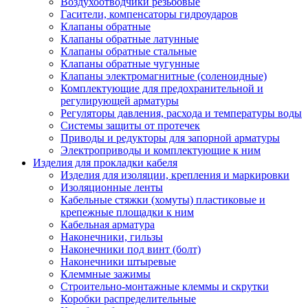
Воздухоотводчики резьбовые
Гасители, компенсаторы гидроударов
Клапаны обратные
Клапаны обратные латунные
Клапаны обратные стальные
Клапаны обратные чугунные
Клапаны электромагнитные (соленоидные)
Комплектующие для предохранительной и
регулирующей арматуры
Регуляторы давления, расхода и температуры воды
Системы защиты от протечек
Приводы и редукторы для запорной арматуры
Электроприводы и комплектующие к ним
Изделия для прокладки кабеля
Изделия для изоляции, крепления и маркировки
Изоляционные ленты
Кабельные стяжки (хомуты) пластиковые и
крепежные площадки к ним
Кабельная арматура
Наконечники, гильзы
Наконечники под винт (болт)
Наконечники штыревые
Клеммные зажимы
Строительно-монтажные клеммы и скрутки
Коробки распределительные