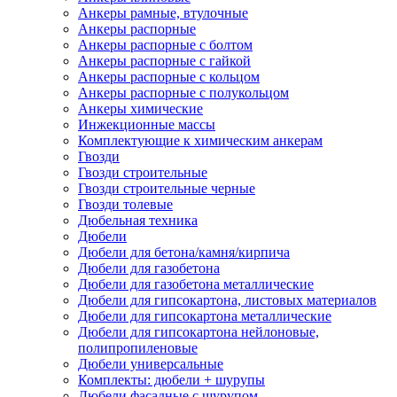
Анкеры рамные, втулочные
Анкеры распорные
Анкеры распорные с болтом
Анкеры распорные с гайкой
Анкеры распорные с кольцом
Анкеры распорные с полукольцом
Анкеры химические
Инжекционные массы
Комплектующие к химическим анкерам
Гвозди
Гвозди строительные
Гвозди строительные черные
Гвозди толевые
Дюбельная техника
Дюбели
Дюбели для бетона/камня/кирпича
Дюбели для газобетона
Дюбели для газобетона металлические
Дюбели для гипсокартона, листовых материалов
Дюбели для гипсокартона металлические
Дюбели для гипсокартона нейлоновые,
полипропиленовые
Дюбели универсальные
Комплекты: дюбели + шурупы
Дюбели фасадные с шурупом