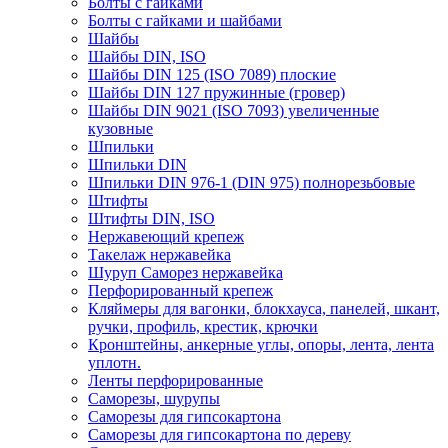
Болты с гайками
Болты с гайками и шайбами
Шайбы
Шайбы DIN, ISO
Шайбы DIN 125 (ISO 7089) плоские
Шайбы DIN 127 пружинные (гровер)
Шайбы DIN 9021 (ISO 7093) увеличенные
кузовные
Шпильки
Шпильки DIN
Шпильки DIN 976-1 (DIN 975) полнорезьбовые
Штифты
Штифты DIN, ISO
Нержавеющий крепеж
Такелаж нержавейка
Шуруп Саморез нержавейка
Перфорированный крепеж
Кляймеры для вагонки, блокхауса, панелей, шкант,
ручки, профиль, крестик, крючки
Кронштейны, анкерные углы, опоры, лента, лента
уплотн.
Ленты перфорированные
Саморезы, шурупы
Саморезы для гипсокартона
Саморезы для гипсокартона по дереву