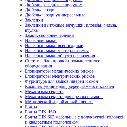
Дюбели фасадные с шурупом
Дюбель-гвозди
Дюбель-гвозди универсальные
Заклепки
Заклепки вытяжные,заглушки, пломбы, гильза,
втулка
Замки, скобяные изделия
Навесные замки
Навесные замки всепогодные
Навесные замки мастер-системы
Навесные замки общего назначения
Системы блокировки промышленного
оборудования
Блокираторы механических рисков
Блокираторы электрических рисков
Фурнитура для замков, дверей и окон
Комплектующие для дверей, замков и ключей
Механизмы секрета
Механизмы секрета для врезных замков
Метрический и дюймовый крепеж
Болты
Болты DIN, ISO
Болты DIN 603 мебельные с полукруглой головкой
и квадратным подголовком