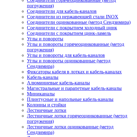
Соединители горячеоцинкованные (метод
погружения)
Соединители для кабель-каналов
Соединители из нержавеющей стали INOX
Соединители оцинкованные (метод Сендзимира)
Соединители с покрытием холодный цинк
Соединители с покрытием цинк-ламель
Углы и повороты
Углы и повороты горячеоцинкованные (метод
погружения)
Углы и повороты для кабель-каналов
Углы и повороты оцинкованные (метод
Сендзимира)
Фиксаторы кабеля в лотках и кабель-каналах
Кабель-каналы
Алюминиевые кабель-каналы
Магистральные и парапетные кабель-каналы
Миниканалы
Плинтусные и напольные кабель-каналы
Колонны и стойки
Лестничные лотки
Лестничные лотки горячеоцинкованные (метод
погружения)
Лестничные лотки оцинкованные (метод
Сендзимира)