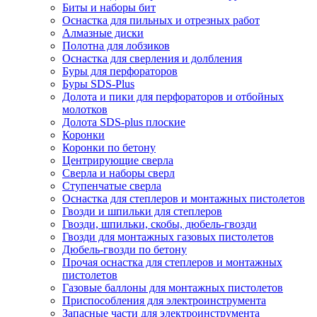
Биты и наборы бит
Оснастка для пильных и отрезных работ
Алмазные диски
Полотна для лобзиков
Оснастка для сверления и долбления
Буры для перфораторов
Буры SDS-Plus
Долота и пики для перфораторов и отбойных
молотков
Долота SDS-plus плоские
Коронки
Коронки по бетону
Центрирующие сверла
Сверла и наборы сверл
Ступенчатые сверла
Оснастка для степлеров и монтажных пистолетов
Гвозди и шпильки для степлеров
Гвозди, шпильки, скобы, дюбель-гвозди
Гвозди для монтажных газовых пистолетов
Дюбель-гвозди по бетону
Прочая оснастка для степлеров и монтажных
пистолетов
Газовые баллоны для монтажных пистолетов
Приспособления для электроинструмента
Запасные части для электроинструмента