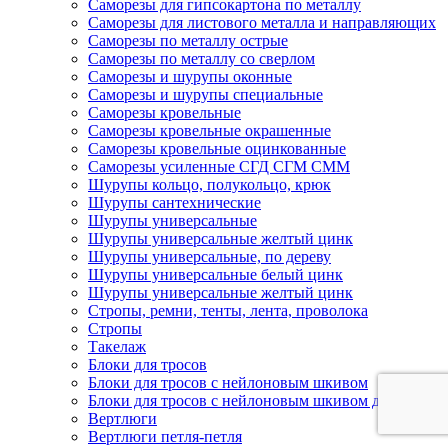
Саморезы для гипсокартона по металлу
Саморезы для листового металла и направляющих
Саморезы по металлу острые
Саморезы по металлу со сверлом
Саморезы и шурупы оконные
Саморезы и шурупы специальные
Саморезы кровельные
Саморезы кровельные окрашенные
Саморезы кровельные оцинкованные
Саморезы усиленные СГД СГМ СММ
Шурупы кольцо, полукольцо, крюк
Шурупы сантехнические
Шурупы универсальные
Шурупы универсальные желтый цинк
Шурупы универсальные, по дереву
Шурупы универсальные белый цинк
Шурупы универсальные желтый цинк
Стропы, ремни, тенты, лента, проволока
Стропы
Такелаж
Блоки для тросов
Блоки для тросов с нейлоновым шкивом
Блоки для тросов с нейлоновым шкивом двойные
Вертлюги
Вертлюги петля-петля