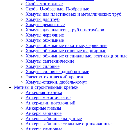
Скобы монтажные
Скобы U-образные, П-образные
Хомуты для пластиковых и металлических труб
Хомуты для труб
Хомуты ремонтные
Хомуты для шлангов, труб и патрубков
Хомуты червячные
Хомуты обжимные
Хомуты обжимные накатные, червячные
Хомуты обжимные силовые шарнирные
Хомуты обжимные специальные, вентиляционные
Хомуты сантехнические
Хомуты силовые
Хомуты силовые одноболтовые
Электротехнический крепеж
Хомуты-стяжки, дюбель-хомут
Метизы и строительный крепеж
Анкерная техника
Анкеры механические
Анкер-клин потолочный
Анкерные гильзы
Анкеры забивные
Анкеры забивные латунные
Анкеры забивные стальные оцинкованные
Анкеры клиновые