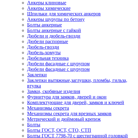
Анкеры клиновые
Анкеры химические
Шпильки для химических анкеров
Анкеры шурупы по бетону
Болты анкерные
Болты анкерные с гайкой
Дюбели и дюбель-гвозди
Дюбели распорные
Дюбель-гвозди
Дюбель-хомуты
Дюбельная техника
Дюбели фасадные с шурупом
Дюбели фасадные с шурупом
Заклепки
Заклепки вытяжные,заглушки, пломбы, гильза,
втулка
Замки, скобяные изделия
Фурнитура для замков, дверей и окон
Комплектующие для дверей, замков и ключей
Механизмы секрета
Механизмы секрета для врезных замков
Метрический и дюймовый крепеж
Болты
Болты ГОСТ, ОСТ, СТО, СТП
Болты ГОСТ 7798-70 с шестигранной головкой