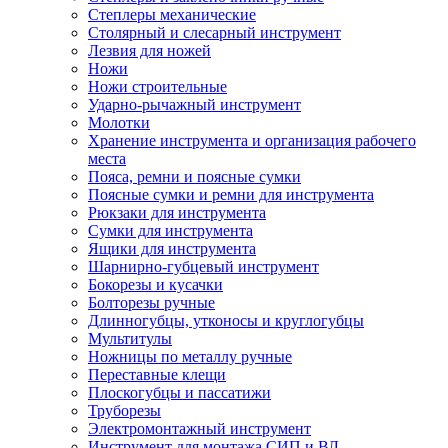
Степлеры механические
Столярный и слесарный инструмент
Лезвия для ножей
Ножи
Ножи строительные
Ударно-рычажный инструмент
Молотки
Хранение инструмента и организация рабочего
места
Пояса, ремни и поясные сумки
Поясные сумки и ремни для инструмента
Рюкзаки для инструмента
Сумки для инструмента
Ящики для инструмента
Шарнирно-губцевый инструмент
Бокорезы и кусачки
Болторезы ручные
Длинногубцы, утконосы и круглогубцы
Мультитулы
Ножницы по металлу ручные
Переставные клещи
Плоскогубцы и пассатижи
Труборезы
Электромонтажный инструмент
Инструмент для монтажа СИП и ВЛ