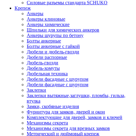
Силовые разъемы стандарта SCHUKO
Крепеж
Анкеры
Анкеры клиновые
Анкеры химические
Шпильки для химических анкеров
Анкеры шурупы по бетону
Болты анкерные
Болты анкерные с гайкой
Дюбели и дюбель-гвозди
Дюбели распорные
Дюбель-гвозди
Дюбель-хомуты
Дюбельная техника
Дюбели фасадные с шурупом
Дюбели фасадные с шурупом
Заклепки
Заклепки вытяжные,заглушки, пломбы, гильза,
втулка
Замки, скобяные изделия
Фурнитура для замков, дверей и окон
Комплектующие для дверей, замков и ключей
Механизмы секрета
Механизмы секрета для врезных замков
Метрический и дюймовый крепеж