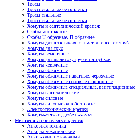
Тросы
Тросы стальные без оплетки
Тросы стальные
Тросы стальные без оплетки
Хомуты и сантехнический крепеж
Скобы монтажные
Скобы U-образные, П-образные
Хомуты для пластиковых и металлических труб
Хомуты для труб
Хомуты ремонтные
Хомуты для шлангов, труб и патрубков
Хомуты червячные
Хомуты обжимные
Хомуты обжимные накатные, червячные
Хомуты обжимные силовые шарнирные
Хомуты обжимные специальные, вентиляционные
Хомуты сантехнические
Хомуты силовые
Хомуты силовые одноболтовые
Электротехнический крепеж
Хомуты-стяжки, дюбель-хомут
Метизы и строительный крепеж
Анкерная техника
Анкеры механические
Анкер-клин потолочный