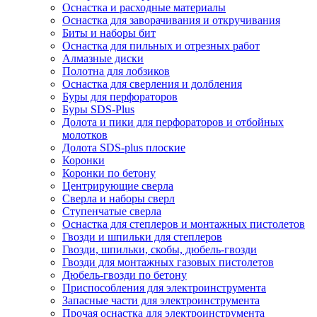
Оснастка и расходные материалы
Оснастка для заворачивания и откручивания
Биты и наборы бит
Оснастка для пильных и отрезных работ
Алмазные диски
Полотна для лобзиков
Оснастка для сверления и долбления
Буры для перфораторов
Буры SDS-Plus
Долота и пики для перфораторов и отбойных
молотков
Долота SDS-plus плоские
Коронки
Коронки по бетону
Центрирующие сверла
Сверла и наборы сверл
Ступенчатые сверла
Оснастка для степлеров и монтажных пистолетов
Гвозди и шпильки для степлеров
Гвозди, шпильки, скобы, дюбель-гвозди
Гвозди для монтажных газовых пистолетов
Дюбель-гвозди по бетону
Приспособления для электроинструмента
Запасные части для электроинструмента
Прочая оснастка для электроинструмента