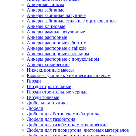
Анкерные гильзы
Анкеры забивные
Анкеры забивные латунные
Анкеры забивные стальные оцинкованные
Анкеры клиновые
Анкеры рамные, втулочные
Анкеры распорные
Анкеры распорные с болтом
Анкеры распорные с гайкой
Анкеры распорные с кольцом
Анкеры распорные с полукольцом
Анкеры химические
Инжекционные массы
Комплектующие к химическим анкерам
Гвозди
Гвозди строительные
Гвозди строительные черные
Гвозди толевые
Дюбельная техника
Дюбели
Дюбели для бетона/камня/кирпича
Дюбели для газобетона
Дюбели для газобетона металлические
Дюбели для гипсокартона, листовых материалов
Дюбели для гипсокартона металлические