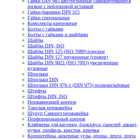
Гайки DIN 985 шестигранные самоконтрящиеся
низкие с нейлоновой вставкой
Гайки-барашки DIN 315
Гайки специальные
Комплекты крепежные
Болты с гайками
Болты с гайками и шайбами
Шайбы
Шайбы DIN, ISO
Шайбы DIN 125 (ISO 7089) плоские
Шайбы DIN 127 пружинные (гровер)
Шайбы DIN 9021 (ISO 7093) увеличенные
кузовные
Шпильки
Шпильки DIN
Шпильки DIN 976-1 (DIN 975) полнорезьбовые
Штифты
Штифты DIN, ISO
Нержавеющий крепеж
Такелаж нержавейка
Шуруп Саморез нержавейка
Перфорированный крепеж
Кляймеры для вагонки, блокхауса, панелей, шкант,
ручки, профиль, крестик, крючки
Кронштейны, анкерные углы, опоры, лента, лента