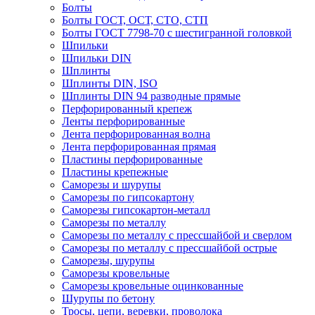
Болты
Болты ГОСТ, ОСТ, СТО, СТП
Болты ГОСТ 7798-70 с шестигранной головкой
Шпильки
Шпильки DIN
Шплинты
Шплинты DIN, ISO
Шплинты DIN 94 разводные прямые
Перфорированный крепеж
Ленты перфорированные
Лента перфорированная волна
Лента перфорированная прямая
Пластины перфорированные
Пластины крепежные
Саморезы и шурупы
Саморезы по гипсокартону
Саморезы гипсокартон-металл
Саморезы по металлу
Саморезы по металлу с прессшайбой и сверлом
Саморезы по металлу с прессшайбой острые
Саморезы, шурупы
Саморезы кровельные
Саморезы кровельные оцинкованные
Шурупы по бетону
Тросы, цепи, веревки, проволока