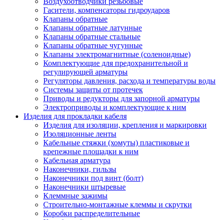
Воздухоотводчики резьбовые
Гасители, компенсаторы гидроударов
Клапаны обратные
Клапаны обратные латунные
Клапаны обратные стальные
Клапаны обратные чугунные
Клапаны электромагнитные (соленоидные)
Комплектующие для предохранительной и
регулирующей арматуры
Регуляторы давления, расхода и температуры воды
Системы защиты от протечек
Приводы и редукторы для запорной арматуры
Электроприводы и комплектующие к ним
Изделия для прокладки кабеля
Изделия для изоляции, крепления и маркировки
Изоляционные ленты
Кабельные стяжки (хомуты) пластиковые и
крепежные площадки к ним
Кабельная арматура
Наконечники, гильзы
Наконечники под винт (болт)
Наконечники штыревые
Клеммные зажимы
Строительно-монтажные клеммы и скрутки
Коробки распределительные