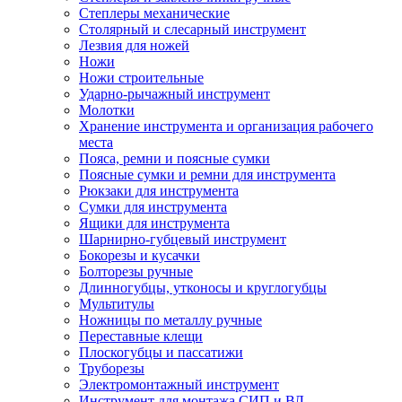
Степлеры механические
Столярный и слесарный инструмент
Лезвия для ножей
Ножи
Ножи строительные
Ударно-рычажный инструмент
Молотки
Хранение инструмента и организация рабочего
места
Пояса, ремни и поясные сумки
Поясные сумки и ремни для инструмента
Рюкзаки для инструмента
Сумки для инструмента
Ящики для инструмента
Шарнирно-губцевый инструмент
Бокорезы и кусачки
Болторезы ручные
Длинногубцы, утконосы и круглогубцы
Мультитулы
Ножницы по металлу ручные
Переставные клещи
Плоскогубцы и пассатижи
Труборезы
Электромонтажный инструмент
Инструмент для монтажа СИП и ВЛ