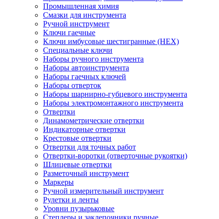
Промышленная химия
Смазки для инструмента
Ручной инструмент
Ключи гаечные
Ключи имбусовые шестигранные (HEX)
Специальные ключи
Наборы ручного инструмента
Наборы автоинструмента
Наборы гаечных ключей
Наборы отверток
Наборы шарнирно-губцевого инструмента
Наборы электромонтажного инструмента
Отвертки
Динамометрические отвертки
Индикаторные отвертки
Крестовые отвертки
Отвертки для точных работ
Отвертки-воротки (отверточные рукоятки)
Шлицевые отвертки
Разметочный инструмент
Маркеры
Ручной измерительный инструмент
Рулетки и ленты
Уровни пузырьковые
Степлеры и заклепочники ручные