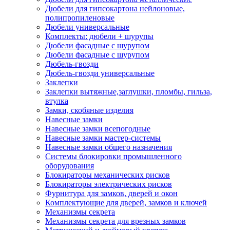
Дюбели для гипсокартона нейлоновые,
полипропиленовые
Дюбели универсальные
Комплекты: дюбели + шурупы
Дюбели фасадные с шурупом
Дюбели фасадные с шурупом
Дюбель-гвозди
Дюбель-гвозди универсальные
Заклепки
Заклепки вытяжные,заглушки, пломбы, гильза,
втулка
Замки, скобяные изделия
Навесные замки
Навесные замки всепогодные
Навесные замки мастер-системы
Навесные замки общего назначения
Системы блокировки промышленного
оборудования
Блокираторы механических рисков
Блокираторы электрических рисков
Фурнитура для замков, дверей и окон
Комплектующие для дверей, замков и ключей
Механизмы секрета
Механизмы секрета для врезных замков