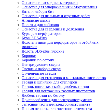
Оснастка и расходные материалы
Оснастка для заворачивания и откручивания
Биты и наборы бит
Оснастка для пильных и отрезных работ
Алмазные диски
Полотна для лобзиков
Оснастка для сверления и долбления
Буры для перфораторов
Буры SDS-Plus
Долота и пики для перфораторов и отбойных
молотков
Долота SDS-plus плоские
Коронки
Коронки по бетону
Центрирующие сверла
Сверла и наборы сверл
Ступенчатые сверла
Оснастка для степлеров и монтажных пистолетов
Гвозди и шпильки для степлеров
Гвозди, шпильки, скобы, дюбель-гвозди
Гвозди для монтажных газовых пистолетов
Дюбель-гвозди по бетону
Приспособления для электроинструмента
Запасные части для электроинструмента
Прочая оснастка для электроинструмента