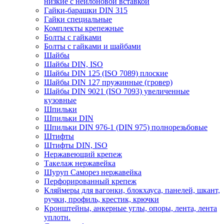
низкие с нейлоновой вставкой
Гайки-барашки DIN 315
Гайки специальные
Комплекты крепежные
Болты с гайками
Болты с гайками и шайбами
Шайбы
Шайбы DIN, ISO
Шайбы DIN 125 (ISO 7089) плоские
Шайбы DIN 127 пружинные (гровер)
Шайбы DIN 9021 (ISO 7093) увеличенные
кузовные
Шпильки
Шпильки DIN
Шпильки DIN 976-1 (DIN 975) полнорезьбовые
Штифты
Штифты DIN, ISO
Нержавеющий крепеж
Такелаж нержавейка
Шуруп Саморез нержавейка
Перфорированный крепеж
Кляймеры для вагонки, блокхауса, панелей, шкант,
ручки, профиль, крестик, крючки
Кронштейны, анкерные углы, опоры, лента, лента
уплотн.