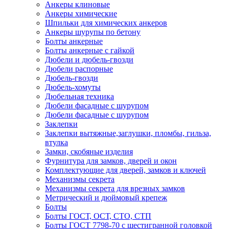
Анкеры клиновые
Анкеры химические
Шпильки для химических анкеров
Анкеры шурупы по бетону
Болты анкерные
Болты анкерные с гайкой
Дюбели и дюбель-гвозди
Дюбели распорные
Дюбель-гвозди
Дюбель-хомуты
Дюбельная техника
Дюбели фасадные с шурупом
Дюбели фасадные с шурупом
Заклепки
Заклепки вытяжные,заглушки, пломбы, гильза,
втулка
Замки, скобяные изделия
Фурнитура для замков, дверей и окон
Комплектующие для дверей, замков и ключей
Механизмы секрета
Механизмы секрета для врезных замков
Метрический и дюймовый крепеж
Болты
Болты ГОСТ, ОСТ, СТО, СТП
Болты ГОСТ 7798-70 с шестигранной головкой