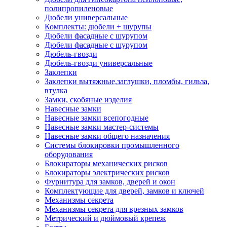
полипропиленовые
Дюбели универсальные
Комплекты: дюбели + шурупы
Дюбели фасадные с шурупом
Дюбели фасадные с шурупом
Дюбель-гвозди
Дюбель-гвозди универсальные
Заклепки
Заклепки вытяжные,заглушки, пломбы, гильза,
втулка
Замки, скобяные изделия
Навесные замки
Навесные замки всепогодные
Навесные замки мастер-системы
Навесные замки общего назначения
Системы блокировки промышленного
оборудования
Блокираторы механических рисков
Блокираторы электрических рисков
Фурнитура для замков, дверей и окон
Комплектующие для дверей, замков и ключей
Механизмы секрета
Механизмы секрета для врезных замков
Метрический и дюймовый крепеж