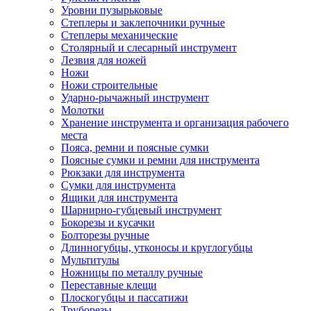
Уровни пузырьковые
Степлеры и заклепочники ручные
Степлеры механические
Столярный и слесарный инструмент
Лезвия для ножей
Ножи
Ножи строительные
Ударно-рычажный инструмент
Молотки
Хранение инструмента и организация рабочего
места
Пояса, ремни и поясные сумки
Поясные сумки и ремни для инструмента
Рюкзаки для инструмента
Сумки для инструмента
Ящики для инструмента
Шарнирно-губцевый инструмент
Бокорезы и кусачки
Болторезы ручные
Длинногубцы, утконосы и круглогубцы
Мультитулы
Ножницы по металлу ручные
Переставные клещи
Плоскогубцы и пассатижи
Труборезы