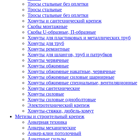
Тросы стальные без оплетки
Тросы стальные
Тросы стальные без оплетки
Хомуты и сантехнический крепеж
Скобы монтажные
Скобы U-образные, П-образные
Хомуты для пластиковых и металлических труб
Хомуты для труб
Хомуты ремонтные
Хомуты для шлангов, труб и патрубков
Хомуты червячные
Хомуты обжимные
Хомуты обжимные накатные, червячные
Хомуты обжимные силовые шарнирные
Хомуты обжимные специальные, вентиляционные
Хомуты сантехнические
Хомуты силовые
Хомуты силовые одноболтовые
Электротехнический крепеж
Хомуты-стяжки, дюбель-хомут
Метизы и строительный крепеж
Анкерная техника
Анкеры механические
Анкер-клин потолочный
Анкерные гильзы