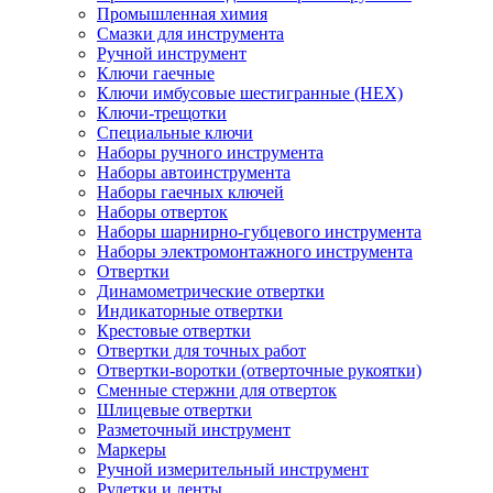
Промышленная химия
Смазки для инструмента
Ручной инструмент
Ключи гаечные
Ключи имбусовые шестигранные (HEX)
Ключи-трещотки
Специальные ключи
Наборы ручного инструмента
Наборы автоинструмента
Наборы гаечных ключей
Наборы отверток
Наборы шарнирно-губцевого инструмента
Наборы электромонтажного инструмента
Отвертки
Динамометрические отвертки
Индикаторные отвертки
Крестовые отвертки
Отвертки для точных работ
Отвертки-воротки (отверточные рукоятки)
Сменные стержни для отверток
Шлицевые отвертки
Разметочный инструмент
Маркеры
Ручной измерительный инструмент
Рулетки и ленты