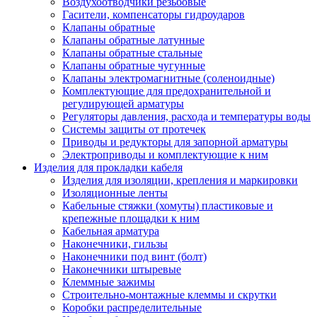
Воздухоотводчики резьбовые
Гасители, компенсаторы гидроударов
Клапаны обратные
Клапаны обратные латунные
Клапаны обратные стальные
Клапаны обратные чугунные
Клапаны электромагнитные (соленоидные)
Комплектующие для предохранительной и
регулирующей арматуры
Регуляторы давления, расхода и температуры воды
Системы защиты от протечек
Приводы и редукторы для запорной арматуры
Электроприводы и комплектующие к ним
Изделия для прокладки кабеля
Изделия для изоляции, крепления и маркировки
Изоляционные ленты
Кабельные стяжки (хомуты) пластиковые и
крепежные площадки к ним
Кабельная арматура
Наконечники, гильзы
Наконечники под винт (болт)
Наконечники штыревые
Клеммные зажимы
Строительно-монтажные клеммы и скрутки
Коробки распределительные