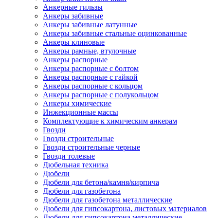
Анкерные гильзы
Анкеры забивные
Анкеры забивные латунные
Анкеры забивные стальные оцинкованные
Анкеры клиновые
Анкеры рамные, втулочные
Анкеры распорные
Анкеры распорные с болтом
Анкеры распорные с гайкой
Анкеры распорные с кольцом
Анкеры распорные с полукольцом
Анкеры химические
Инжекционные массы
Комплектующие к химическим анкерам
Гвозди
Гвозди строительные
Гвозди строительные черные
Гвозди толевые
Дюбельная техника
Дюбели
Дюбели для бетона/камня/кирпича
Дюбели для газобетона
Дюбели для газобетона металлические
Дюбели для гипсокартона, листовых материалов
Дюбели для гипсокартона металлические