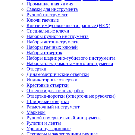
Промышленная химия
Смазки для инструмента
Ручной инструмент
Ключи гаечные
Ключи имбусовые шестигранные (HEX)
Специальные ключи
Наборы ручного инструмента
Наборы автоинструмента
Наборы гаечных ключей
Наборы отверток
Наборы шарнирно-губцевого инструмента
Наборы электромонтажного инструмента
Отвертки
Динамометрические отвертки
Индикаторные отвертки
Крестовые отвертки
Отвертки для точных работ
Отвертки-воротки (отверточные рукоятки)
Шлицевые отвертки
Разметочный инструмент
Маркеры
Ручной измерительный инструмент
Рулетки и ленты
Уровни пузырьковые
Степлеры и заклепочники ручные