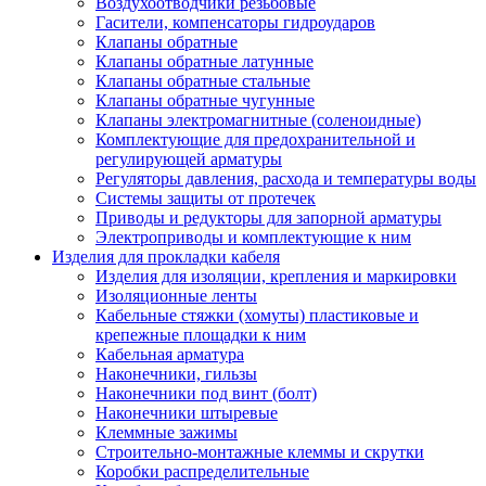
Воздухоотводчики резьбовые
Гасители, компенсаторы гидроударов
Клапаны обратные
Клапаны обратные латунные
Клапаны обратные стальные
Клапаны обратные чугунные
Клапаны электромагнитные (соленоидные)
Комплектующие для предохранительной и
регулирующей арматуры
Регуляторы давления, расхода и температуры воды
Системы защиты от протечек
Приводы и редукторы для запорной арматуры
Электроприводы и комплектующие к ним
Изделия для прокладки кабеля
Изделия для изоляции, крепления и маркировки
Изоляционные ленты
Кабельные стяжки (хомуты) пластиковые и
крепежные площадки к ним
Кабельная арматура
Наконечники, гильзы
Наконечники под винт (болт)
Наконечники штыревые
Клеммные зажимы
Строительно-монтажные клеммы и скрутки
Коробки распределительные