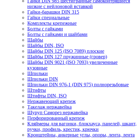
Гайки DIN 985 шестигранные самоконтрящиеся
низкие с нейлоновой вставкой
Гайки-барашки DIN 315
Гайки специальные
Комплекты крепежные
Болты с гайками
Болты с гайками и шайбами
Шайбы
Шайбы DIN, ISO
Шайбы DIN 125 (ISO 7089) плоские
Шайбы DIN 127 пружинные (гровер)
Шайбы DIN 9021 (ISO 7093) увеличенные
кузовные
Шпильки
Шпильки DIN
Шпильки DIN 976-1 (DIN 975) полнорезьбовые
Штифты
Штифты DIN, ISO
Нержавеющий крепеж
Такелаж нержавейка
Шуруп Саморез нержавейка
Перфорированный крепеж
Кляймеры для вагонки, блокхауса, панелей, шкант,
ручки, профиль, крестик, крючки
Кронштейны, анкерные углы, опоры, лента, лента