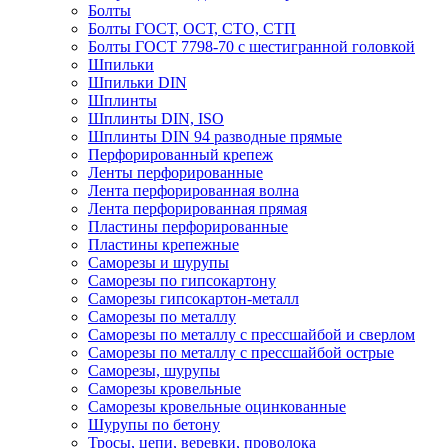
Болты
Болты ГОСТ, ОСТ, СТО, СТП
Болты ГОСТ 7798-70 с шестигранной головкой
Шпильки
Шпильки DIN
Шплинты
Шплинты DIN, ISO
Шплинты DIN 94 разводные прямые
Перфорированный крепеж
Ленты перфорированные
Лента перфорированная волна
Лента перфорированная прямая
Пластины перфорированные
Пластины крепежные
Саморезы и шурупы
Саморезы по гипсокартону
Саморезы гипсокартон-металл
Саморезы по металлу
Саморезы по металлу с прессшайбой и сверлом
Саморезы по металлу с прессшайбой острые
Саморезы, шурупы
Саморезы кровельные
Саморезы кровельные оцинкованные
Шурупы по бетону
Тросы, цепи, веревки, проволока