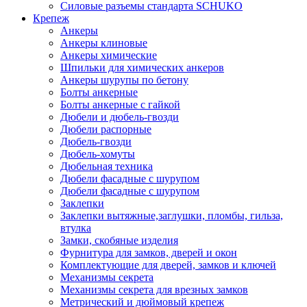
Силовые разъемы стандарта SCHUKO
Крепеж
Анкеры
Анкеры клиновые
Анкеры химические
Шпильки для химических анкеров
Анкеры шурупы по бетону
Болты анкерные
Болты анкерные с гайкой
Дюбели и дюбель-гвозди
Дюбели распорные
Дюбель-гвозди
Дюбель-хомуты
Дюбельная техника
Дюбели фасадные с шурупом
Дюбели фасадные с шурупом
Заклепки
Заклепки вытяжные,заглушки, пломбы, гильза,
втулка
Замки, скобяные изделия
Фурнитура для замков, дверей и окон
Комплектующие для дверей, замков и ключей
Механизмы секрета
Механизмы секрета для врезных замков
Метрический и дюймовый крепеж