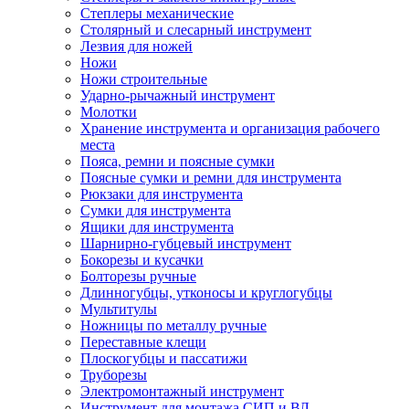
Степлеры механические
Столярный и слесарный инструмент
Лезвия для ножей
Ножи
Ножи строительные
Ударно-рычажный инструмент
Молотки
Хранение инструмента и организация рабочего
места
Пояса, ремни и поясные сумки
Поясные сумки и ремни для инструмента
Рюкзаки для инструмента
Сумки для инструмента
Ящики для инструмента
Шарнирно-губцевый инструмент
Бокорезы и кусачки
Болторезы ручные
Длинногубцы, утконосы и круглогубцы
Мультитулы
Ножницы по металлу ручные
Переставные клещи
Плоскогубцы и пассатижи
Труборезы
Электромонтажный инструмент
Инструмент для монтажа СИП и ВЛ