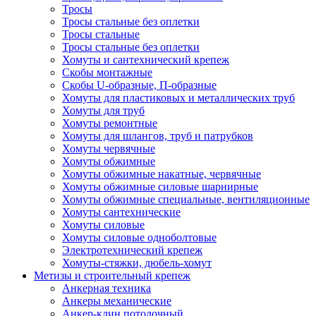
Тросы
Тросы стальные без оплетки
Тросы стальные
Тросы стальные без оплетки
Хомуты и сантехнический крепеж
Скобы монтажные
Скобы U-образные, П-образные
Хомуты для пластиковых и металлических труб
Хомуты для труб
Хомуты ремонтные
Хомуты для шлангов, труб и патрубков
Хомуты червячные
Хомуты обжимные
Хомуты обжимные накатные, червячные
Хомуты обжимные силовые шарнирные
Хомуты обжимные специальные, вентиляционные
Хомуты сантехнические
Хомуты силовые
Хомуты силовые одноболтовые
Электротехнический крепеж
Хомуты-стяжки, дюбель-хомут
Метизы и строительный крепеж
Анкерная техника
Анкеры механические
Анкер-клин потолочный