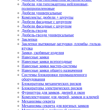
Дюбели для гипсокартона нейлоновые,
полипропиленовые
Дюбели универсальные
Комплекты: дюбели + шурупы
Дюбели фасадные с шурупом
Дюбели фасадные с шурупом
Дюбель-гвозди
Дюбель-гвозди универсальные
Заклепки
Заклепки вытяжные,заглушки, пломбы, гильза,
втулка
Замки, скобяные изделия
Навесные замки
Навесные замки всепогодные
Навесные замки мастер-системы
Навесные замки общего назначения
Системы блокировки промышленного
оборудования
Блокираторы механических рисков
Блокираторы электрических рисков
Фурнитура для замков, дверей и окон
Комплектующие для дверей, замков и ключей
Механизмы секрета
Механизмы секрета для врезных замков