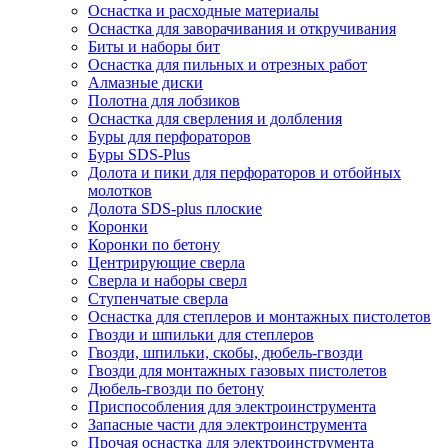
Оснастка и расходные материалы
Оснастка для заворачивания и откручивания
Биты и наборы бит
Оснастка для пильных и отрезных работ
Алмазные диски
Полотна для лобзиков
Оснастка для сверления и долбления
Буры для перфораторов
Буры SDS-Plus
Долота и пики для перфораторов и отбойных
молотков
Долота SDS-plus плоские
Коронки
Коронки по бетону
Центрирующие сверла
Сверла и наборы сверл
Ступенчатые сверла
Оснастка для степлеров и монтажных пистолетов
Гвозди и шпильки для степлеров
Гвозди, шпильки, скобы, дюбель-гвозди
Гвозди для монтажных газовых пистолетов
Дюбель-гвозди по бетону
Приспособления для электроинструмента
Запасные части для электроинструмента
Прочая оснастка для электроинструмента