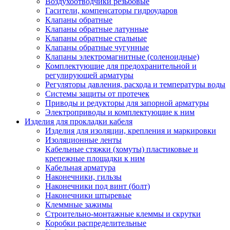
Воздухоотводчики резьбовые
Гасители, компенсаторы гидроударов
Клапаны обратные
Клапаны обратные латунные
Клапаны обратные стальные
Клапаны обратные чугунные
Клапаны электромагнитные (соленоидные)
Комплектующие для предохранительной и
регулирующей арматуры
Регуляторы давления, расхода и температуры воды
Системы защиты от протечек
Приводы и редукторы для запорной арматуры
Электроприводы и комплектующие к ним
Изделия для прокладки кабеля
Изделия для изоляции, крепления и маркировки
Изоляционные ленты
Кабельные стяжки (хомуты) пластиковые и
крепежные площадки к ним
Кабельная арматура
Наконечники, гильзы
Наконечники под винт (болт)
Наконечники штыревые
Клеммные зажимы
Строительно-монтажные клеммы и скрутки
Коробки распределительные