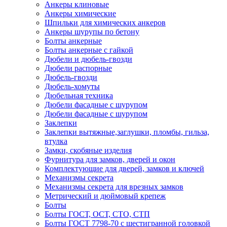
Анкеры клиновые
Анкеры химические
Шпильки для химических анкеров
Анкеры шурупы по бетону
Болты анкерные
Болты анкерные с гайкой
Дюбели и дюбель-гвозди
Дюбели распорные
Дюбель-гвозди
Дюбель-хомуты
Дюбельная техника
Дюбели фасадные с шурупом
Дюбели фасадные с шурупом
Заклепки
Заклепки вытяжные,заглушки, пломбы, гильза,
втулка
Замки, скобяные изделия
Фурнитура для замков, дверей и окон
Комплектующие для дверей, замков и ключей
Механизмы секрета
Механизмы секрета для врезных замков
Метрический и дюймовый крепеж
Болты
Болты ГОСТ, ОСТ, СТО, СТП
Болты ГОСТ 7798-70 с шестигранной головкой