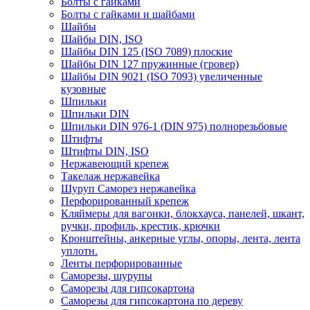
Болты с гайками
Болты с гайками и шайбами
Шайбы
Шайбы DIN, ISO
Шайбы DIN 125 (ISO 7089) плоские
Шайбы DIN 127 пружинные (гровер)
Шайбы DIN 9021 (ISO 7093) увеличенные
кузовные
Шпильки
Шпильки DIN
Шпильки DIN 976-1 (DIN 975) полнорезьбовые
Штифты
Штифты DIN, ISO
Нержавеющий крепеж
Такелаж нержавейка
Шуруп Саморез нержавейка
Перфорированный крепеж
Кляймеры для вагонки, блокхауса, панелей, шкант,
ручки, профиль, крестик, крючки
Кронштейны, анкерные углы, опоры, лента, лента
уплотн.
Ленты перфорированные
Саморезы, шурупы
Саморезы для гипсокартона
Саморезы для гипсокартона по дереву