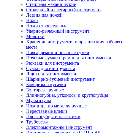
Степлеры механические
Столярный и слесарный инструмент
Лезвия для ножей
Ножи
Ножи строительные
Ударно-рычажный инструмент
Молотки
Хранение инструмента и организация рабочего
места
Пояса, ремни и поясные сумки
Поясные сумки и ремни для инструмента
Рюкзаки для инструмента
Сумки для инструмента
Ящики для инструмента
Шарнирно-губцевый инструмент
Бокорезы и кусачки
Болторезы ручные
Длинногубцы, утконосы и круглогубцы
Мультитулы
Ножницы по металлу ручные
Переставные клещи
Плоскогубцы и пассатижи
Труборезы
Электромонтажный инструмент
Инструмент для монтажа СИП и ВЛ