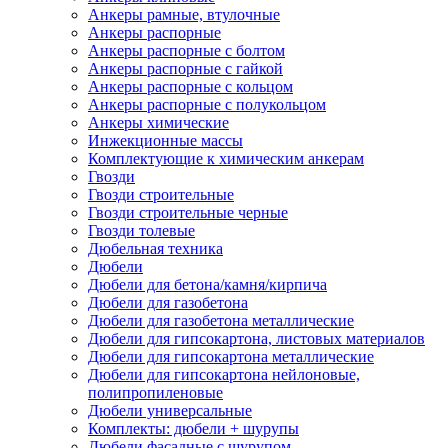
Анкеры рамные, втулочные
Анкеры распорные
Анкеры распорные с болтом
Анкеры распорные с гайкой
Анкеры распорные с кольцом
Анкеры распорные с полукольцом
Анкеры химические
Инжекционные массы
Комплектующие к химическим анкерам
Гвозди
Гвозди строительные
Гвозди строительные черные
Гвозди толевые
Дюбельная техника
Дюбели
Дюбели для бетона/камня/кирпича
Дюбели для газобетона
Дюбели для газобетона металлические
Дюбели для гипсокартона, листовых материалов
Дюбели для гипсокартона металлические
Дюбели для гипсокартона нейлоновые,
полипропиленовые
Дюбели универсальные
Комплекты: дюбели + шурупы
Дюбели фасадные с шурупом