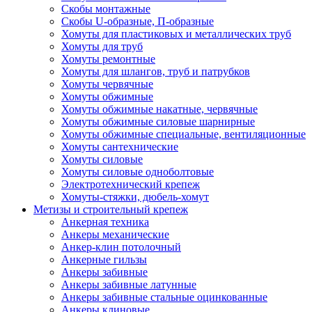
Скобы монтажные
Скобы U-образные, П-образные
Хомуты для пластиковых и металлических труб
Хомуты для труб
Хомуты ремонтные
Хомуты для шлангов, труб и патрубков
Хомуты червячные
Хомуты обжимные
Хомуты обжимные накатные, червячные
Хомуты обжимные силовые шарнирные
Хомуты обжимные специальные, вентиляционные
Хомуты сантехнические
Хомуты силовые
Хомуты силовые одноболтовые
Электротехнический крепеж
Хомуты-стяжки, дюбель-хомут
Метизы и строительный крепеж
Анкерная техника
Анкеры механические
Анкер-клин потолочный
Анкерные гильзы
Анкеры забивные
Анкеры забивные латунные
Анкеры забивные стальные оцинкованные
Анкеры клиновые