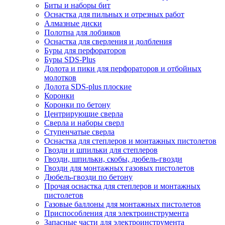
Биты и наборы бит
Оснастка для пильных и отрезных работ
Алмазные диски
Полотна для лобзиков
Оснастка для сверления и долбления
Буры для перфораторов
Буры SDS-Plus
Долота и пики для перфораторов и отбойных
молотков
Долота SDS-plus плоские
Коронки
Коронки по бетону
Центрирующие сверла
Сверла и наборы сверл
Ступенчатые сверла
Оснастка для степлеров и монтажных пистолетов
Гвозди и шпильки для степлеров
Гвозди, шпильки, скобы, дюбель-гвозди
Гвозди для монтажных газовых пистолетов
Дюбель-гвозди по бетону
Прочая оснастка для степлеров и монтажных
пистолетов
Газовые баллоны для монтажных пистолетов
Приспособления для электроинструмента
Запасные части для электроинструмента