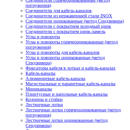
Соединители горячеоцинкованные (метод
погружения)
Соединители для кабель-каналов
Соединители из нержавеющей стали INOX
Соединители оцинкованные (метод Сендзимира)
Соединители с покрытием холодный цинк
Соединители с покрытием цинк-ламель
Углы и повороты
Углы и повороты горячеоцинкованные (метод
погружения)
Углы и повороты для кабель-каналов
Углы и повороты оцинкованные (метод
Сендзимира)
Фиксаторы кабеля в лотках и кабель-каналах
Кабель-каналы
Алюминиевые кабель-каналы
Магистральные и парапетные кабель-каналы
Миниканалы
Плинтусные и напольные кабель-каналы
Колонны и стойки
Лестничные лотки
Лестничные лотки горячеоцинкованные (метод
погружения)
Лестничные лотки оцинкованные (метод
Сендзимира)