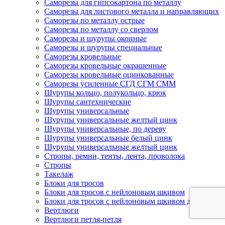
Саморезы для гипсокартона по металлу
Саморезы для листового металла и направляющих
Саморезы по металлу острые
Саморезы по металлу со сверлом
Саморезы и шурупы оконные
Саморезы и шурупы специальные
Саморезы кровельные
Саморезы кровельные окрашенные
Саморезы кровельные оцинкованные
Саморезы усиленные СГД СГМ СММ
Шурупы кольцо, полукольцо, крюк
Шурупы сантехнические
Шурупы универсальные
Шурупы универсальные желтый цинк
Шурупы универсальные, по дереву
Шурупы универсальные белый цинк
Шурупы универсальные желтый цинк
Стропы, ремни, тенты, лента, проволока
Стропы
Такелаж
Блоки для тросов
Блоки для тросов с нейлоновым шкивом
Блоки для тросов с нейлоновым шкивом двойные
Вертлюги
Вертлюги петля-петля