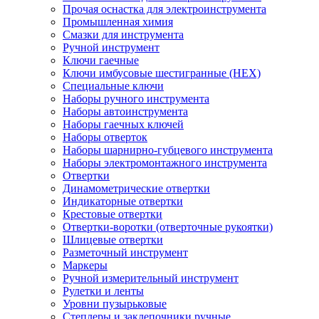
Прочая оснастка для электроинструмента
Промышленная химия
Смазки для инструмента
Ручной инструмент
Ключи гаечные
Ключи имбусовые шестигранные (HEX)
Специальные ключи
Наборы ручного инструмента
Наборы автоинструмента
Наборы гаечных ключей
Наборы отверток
Наборы шарнирно-губцевого инструмента
Наборы электромонтажного инструмента
Отвертки
Динамометрические отвертки
Индикаторные отвертки
Крестовые отвертки
Отвертки-воротки (отверточные рукоятки)
Шлицевые отвертки
Разметочный инструмент
Маркеры
Ручной измерительный инструмент
Рулетки и ленты
Уровни пузырьковые
Степлеры и заклепочники ручные