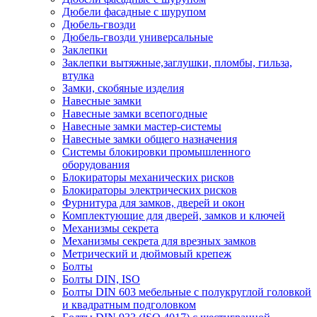
Дюбели фасадные с шурупом
Дюбель-гвозди
Дюбель-гвозди универсальные
Заклепки
Заклепки вытяжные,заглушки, пломбы, гильза,
втулка
Замки, скобяные изделия
Навесные замки
Навесные замки всепогодные
Навесные замки мастер-системы
Навесные замки общего назначения
Системы блокировки промышленного
оборудования
Блокираторы механических рисков
Блокираторы электрических рисков
Фурнитура для замков, дверей и окон
Комплектующие для дверей, замков и ключей
Механизмы секрета
Механизмы секрета для врезных замков
Метрический и дюймовый крепеж
Болты
Болты DIN, ISO
Болты DIN 603 мебельные с полукруглой головкой
и квадратным подголовком