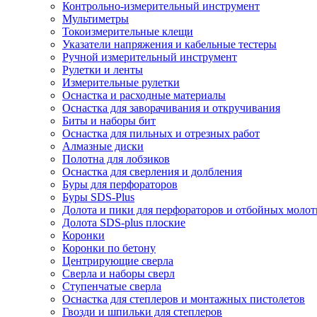
Контрольно-измерительный инструмент
Мультиметры
Токоизмерительные клещи
Указатели напряжения и кабельные тестеры
Ручной измерительный инструмент
Рулетки и ленты
Измерительные рулетки
Оснастка и расходные материалы
Оснастка для заворачивания и откручивания
Биты и наборы бит
Оснастка для пильных и отрезных работ
Алмазные диски
Полотна для лобзиков
Оснастка для сверления и долбления
Буры для перфораторов
Буры SDS-Plus
Долота и пики для перфораторов и отбойных молот
Долота SDS-plus плоские
Коронки
Коронки по бетону
Центрирующие сверла
Сверла и наборы сверл
Ступенчатые сверла
Оснастка для степлеров и монтажных пистолетов
Гвозди и шпильки для степлеров