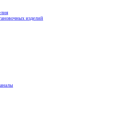
елия
становочных изделий
каналы