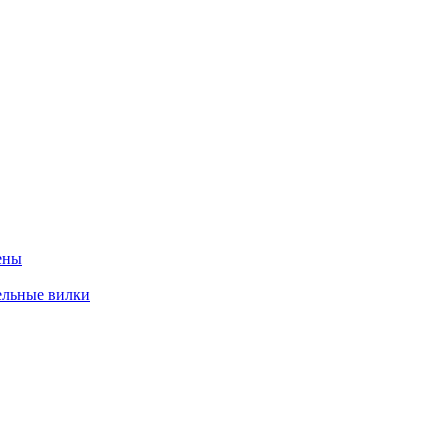
ены
ельные вилки