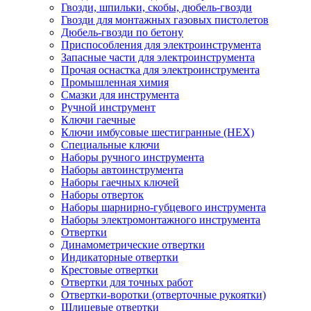
Гвозди, шпильки, скобы, дюбель-гвозди
Гвозди для монтажных газовых пистолетов
Дюбель-гвозди по бетону
Приспособления для электроинструмента
Запасные части для электроинструмента
Прочая оснастка для электроинструмента
Промышленная химия
Смазки для инструмента
Ручной инструмент
Ключи гаечные
Ключи имбусовые шестигранные (HEX)
Специальные ключи
Наборы ручного инструмента
Наборы автоинструмента
Наборы гаечных ключей
Наборы отверток
Наборы шарнирно-губцевого инструмента
Наборы электромонтажного инструмента
Отвертки
Динамометрические отвертки
Индикаторные отвертки
Крестовые отвертки
Отвертки для точных работ
Отвертки-воротки (отверточные рукоятки)
Шлицевые отвертки