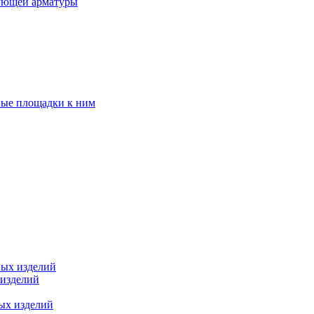
ующей арматуры
ные площадки к ним
ных изделий
 изделий
ых изделий