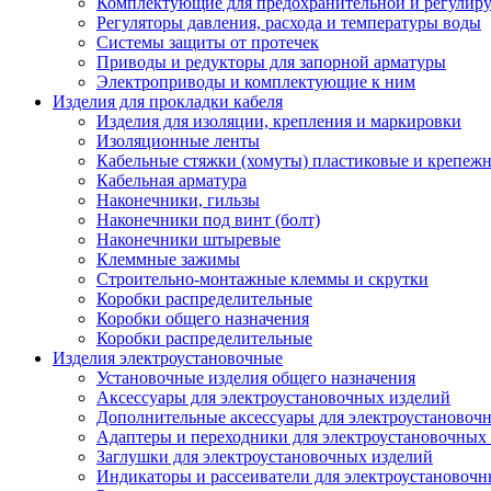
Комплектующие для предохранительной и регулир
Регуляторы давления, расхода и температуры воды
Системы защиты от протечек
Приводы и редукторы для запорной арматуры
Электроприводы и комплектующие к ним
Изделия для прокладки кабеля
Изделия для изоляции, крепления и маркировки
Изоляционные ленты
Кабельные стяжки (хомуты) пластиковые и крепеж
Кабельная арматура
Наконечники, гильзы
Наконечники под винт (болт)
Наконечники штыревые
Клеммные зажимы
Строительно-монтажные клеммы и скрутки
Коробки распределительные
Коробки общего назначения
Коробки распределительные
Изделия электроустановочные
Установочные изделия общего назначения
Аксессуары для электроустановочных изделий
Дополнительные аксессуары для электроустановоч
Адаптеры и переходники для электроустановочных
Заглушки для электроустановочных изделий
Индикаторы и рассеиватели для электроустановочн