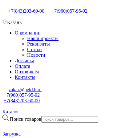
+7(843)203-60-00
+7(960)057-95-92
Казань
О компании
Наши проекты
Реквизиты
Статьи
Новости
Доставка
Оплата
Оптовикам
Контакты
zakaz@pek16.ru
+7(960)057-95-92
+7(843)203-60-00
Каталог
Поиск товаров
Загрузка