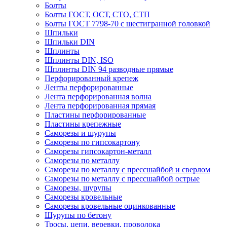
Болты
Болты ГОСТ, ОСТ, СТО, СТП
Болты ГОСТ 7798-70 с шестигранной головкой
Шпильки
Шпильки DIN
Шплинты
Шплинты DIN, ISO
Шплинты DIN 94 разводные прямые
Перфорированный крепеж
Ленты перфорированные
Лента перфорированная волна
Лента перфорированная прямая
Пластины перфорированные
Пластины крепежные
Саморезы и шурупы
Саморезы по гипсокартону
Саморезы гипсокартон-металл
Саморезы по металлу
Саморезы по металлу с прессшайбой и сверлом
Саморезы по металлу с прессшайбой острые
Саморезы, шурупы
Саморезы кровельные
Саморезы кровельные оцинкованные
Шурупы по бетону
Тросы, цепи, веревки, проволока