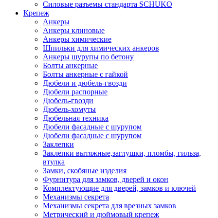
Силовые разъемы стандарта SCHUKO
Крепеж
Анкеры
Анкеры клиновые
Анкеры химические
Шпильки для химических анкеров
Анкеры шурупы по бетону
Болты анкерные
Болты анкерные с гайкой
Дюбели и дюбель-гвозди
Дюбели распорные
Дюбель-гвозди
Дюбель-хомуты
Дюбельная техника
Дюбели фасадные с шурупом
Дюбели фасадные с шурупом
Заклепки
Заклепки вытяжные,заглушки, пломбы, гильза,
втулка
Замки, скобяные изделия
Фурнитура для замков, дверей и окон
Комплектующие для дверей, замков и ключей
Механизмы секрета
Механизмы секрета для врезных замков
Метрический и дюймовый крепеж