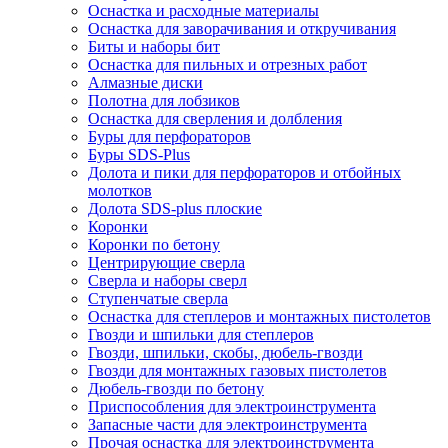
Оснастка и расходные материалы
Оснастка для заворачивания и откручивания
Биты и наборы бит
Оснастка для пильных и отрезных работ
Алмазные диски
Полотна для лобзиков
Оснастка для сверления и долбления
Буры для перфораторов
Буры SDS-Plus
Долота и пики для перфораторов и отбойных
молотков
Долота SDS-plus плоские
Коронки
Коронки по бетону
Центрирующие сверла
Сверла и наборы сверл
Ступенчатые сверла
Оснастка для степлеров и монтажных пистолетов
Гвозди и шпильки для степлеров
Гвозди, шпильки, скобы, дюбель-гвозди
Гвозди для монтажных газовых пистолетов
Дюбель-гвозди по бетону
Приспособления для электроинструмента
Запасные части для электроинструмента
Прочая оснастка для электроинструмента