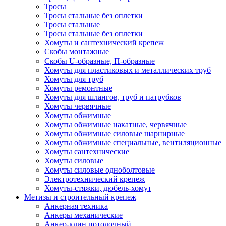
Тросы
Тросы стальные без оплетки
Тросы стальные
Тросы стальные без оплетки
Хомуты и сантехнический крепеж
Скобы монтажные
Скобы U-образные, П-образные
Хомуты для пластиковых и металлических труб
Хомуты для труб
Хомуты ремонтные
Хомуты для шлангов, труб и патрубков
Хомуты червячные
Хомуты обжимные
Хомуты обжимные накатные, червячные
Хомуты обжимные силовые шарнирные
Хомуты обжимные специальные, вентиляционные
Хомуты сантехнические
Хомуты силовые
Хомуты силовые одноболтовые
Электротехнический крепеж
Хомуты-стяжки, дюбель-хомут
Метизы и строительный крепеж
Анкерная техника
Анкеры механические
Анкер-клин потолочный