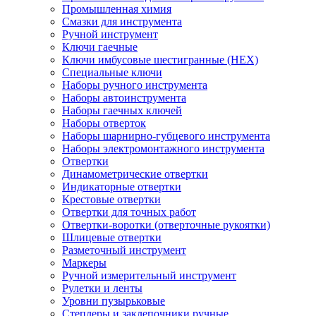
Промышленная химия
Смазки для инструмента
Ручной инструмент
Ключи гаечные
Ключи имбусовые шестигранные (HEX)
Специальные ключи
Наборы ручного инструмента
Наборы автоинструмента
Наборы гаечных ключей
Наборы отверток
Наборы шарнирно-губцевого инструмента
Наборы электромонтажного инструмента
Отвертки
Динамометрические отвертки
Индикаторные отвертки
Крестовые отвертки
Отвертки для точных работ
Отвертки-воротки (отверточные рукоятки)
Шлицевые отвертки
Разметочный инструмент
Маркеры
Ручной измерительный инструмент
Рулетки и ленты
Уровни пузырьковые
Степлеры и заклепочники ручные