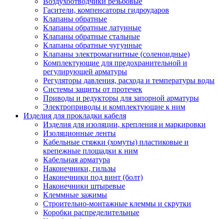
Воздухоотводчики резьбовые
Гасители, компенсаторы гидроударов
Клапаны обратные
Клапаны обратные латунные
Клапаны обратные стальные
Клапаны обратные чугунные
Клапаны электромагнитные (соленоидные)
Комплектующие для предохранительной и
регулирующей арматуры
Регуляторы давления, расхода и температуры воды
Системы защиты от протечек
Приводы и редукторы для запорной арматуры
Электроприводы и комплектующие к ним
Изделия для прокладки кабеля
Изделия для изоляции, крепления и маркировки
Изоляционные ленты
Кабельные стяжки (хомуты) пластиковые и
крепежные площадки к ним
Кабельная арматура
Наконечники, гильзы
Наконечники под винт (болт)
Наконечники штыревые
Клеммные зажимы
Строительно-монтажные клеммы и скрутки
Коробки распределительные