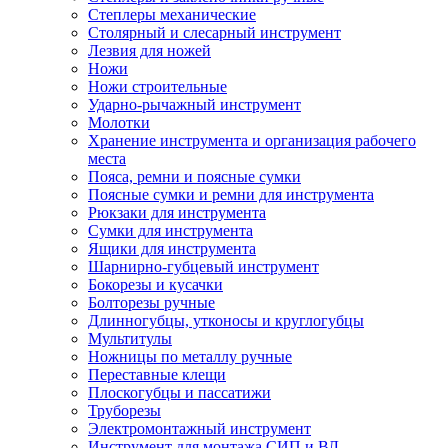
Степлеры механические
Столярный и слесарный инструмент
Лезвия для ножей
Ножи
Ножи строительные
Ударно-рычажный инструмент
Молотки
Хранение инструмента и организация рабочего
места
Пояса, ремни и поясные сумки
Поясные сумки и ремни для инструмента
Рюкзаки для инструмента
Сумки для инструмента
Ящики для инструмента
Шарнирно-губцевый инструмент
Бокорезы и кусачки
Болторезы ручные
Длинногубцы, утконосы и круглогубцы
Мультитулы
Ножницы по металлу ручные
Переставные клещи
Плоскогубцы и пассатижи
Труборезы
Электромонтажный инструмент
Инструмент для монтажа СИП и ВЛ