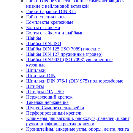
Гайки DIN 985 шестигранные самоконтрящиеся
низкие с нейлоновой вставкой
Гайки-барашки DIN 315
Гайки специальные
Комплекты крепежные
Болты с гайками
Болты с гайками и шайбами
Шайбы
Шайбы DIN, ISO
Шайбы DIN 125 (ISO 7089) плоские
Шайбы DIN 127 пружинные (гровер)
Шайбы DIN 9021 (ISO 7093) увеличенные
кузовные
Шпильки
Шпильки DIN
Шпильки DIN 976-1 (DIN 975) полнорезьбовые
Штифты
Штифты DIN, ISO
Нержавеющий крепеж
Такелаж нержавейка
Шуруп Саморез нержавейка
Перфорированный крепеж
Кляймеры для вагонки, блокхауса, панелей, шкант,
ручки, профиль, крестик, крючки
Кронштейны, анкерные углы, опоры, лента, лента