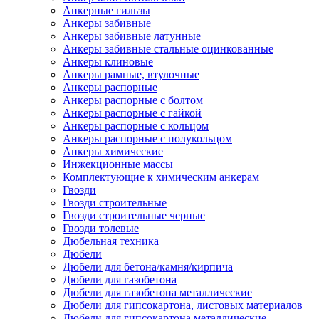
Анкерные гильзы
Анкеры забивные
Анкеры забивные латунные
Анкеры забивные стальные оцинкованные
Анкеры клиновые
Анкеры рамные, втулочные
Анкеры распорные
Анкеры распорные с болтом
Анкеры распорные с гайкой
Анкеры распорные с кольцом
Анкеры распорные с полукольцом
Анкеры химические
Инжекционные массы
Комплектующие к химическим анкерам
Гвозди
Гвозди строительные
Гвозди строительные черные
Гвозди толевые
Дюбельная техника
Дюбели
Дюбели для бетона/камня/кирпича
Дюбели для газобетона
Дюбели для газобетона металлические
Дюбели для гипсокартона, листовых материалов
Дюбели для гипсокартона металлические