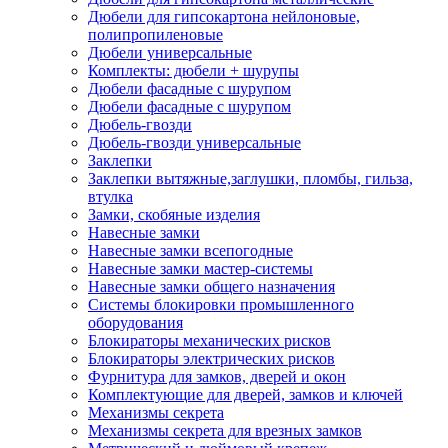
Дюбели для гипсокартона нейлоновые,
полипропиленовые
Дюбели универсальные
Комплекты: дюбели + шурупы
Дюбели фасадные с шурупом
Дюбели фасадные с шурупом
Дюбель-гвозди
Дюбель-гвозди универсальные
Заклепки
Заклепки вытяжные,заглушки, пломбы, гильза,
втулка
Замки, скобяные изделия
Навесные замки
Навесные замки всепогодные
Навесные замки мастер-системы
Навесные замки общего назначения
Системы блокировки промышленного
оборудования
Блокираторы механических рисков
Блокираторы электрических рисков
Фурнитура для замков, дверей и окон
Комплектующие для дверей, замков и ключей
Механизмы секрета
Механизмы секрета для врезных замков